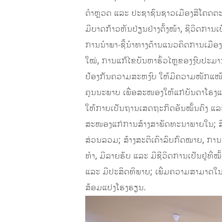
ຕໍາຫຼວດ ແລະ ປະຊາຊົນຊາວເມືອງສີໂຄດຕະບອ
ມີບາດກ້າວຫັນປ່ຽນຢ່າງຕັ້ງໜ້າ, ຊີວິດການເປ
ການນໍາພາ-ຊີ້ນໍາທາງດ້ານແນວຄິດການເມືອງ
ໃໝ່, ການແກ້ໄຂບັນຫາຮົ່ວໄຫຼຂອງງົບປະມານ
ປ້ອງກັນຄວາມສະຫງົບ ໃຫ້ມີຄວາມໜັກແໜ້ນ; 
ຄຸນນະພາບ ເພື່ອສະໜອງໃຫ້ແກ່ບັນດາໂຮງ
ໃຫ້ກາຍເປັນຖານເສດຖະກິດອັນໝັ້ນຄົງ 
ສະໜອງແກ່ການສ້າງສາພັດທະນາພາຍໃນ; ສຶ
ສ່ວນລວມ; ສ້າງສະຕິເຄົາລົບກົດໝາຍ, ການ
ທໍາ, ມີລາຍຮັບ ແລະ ມີຊີວິດການເປັນຢູ່ທີ່
ແລະ ມີປະສິດທິພາບ; ເພີ່ມຄວາມສາມາດໃນ
ສ້ອມແປງໂຮງຮຽນ.