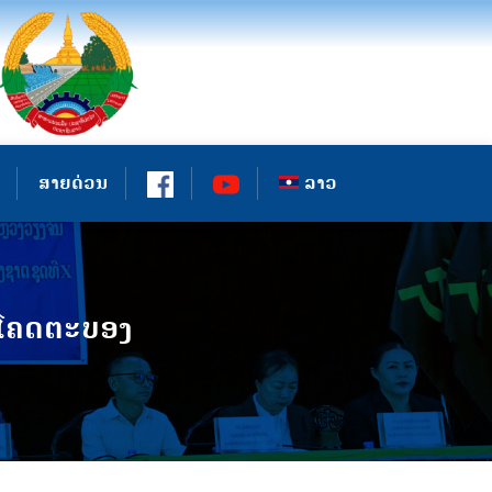
ສາຍດ່ວນ
ລາວ
ີໂຄດຕະບອງ