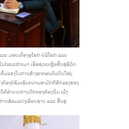
ລະ ມອບເຄື່ອງອຸໂພກ-ບໍລິໂພກ ແລະ
ໄລຍະຜ່ານມາ ເພື່ອຊ່ວຍເຫຼືອຟື້ນຟູຊີວິດ
ິເຂັ້ມແຂງໃນການສ້າງສາຄອບຄົວຄືນໃໝ່;
ຍ້ອງຍໍຊົມເຊີຍຄວາມສາມັກຄີຮັກແພງຂອງ
ໃຫ້ອຳນາດການປົກຄອງທ້ອງຖິ່ນ ເລັ່ງ
ການສ້ອມແປງເຮືອນຊານ ແລະ ຟື້ນຟູ