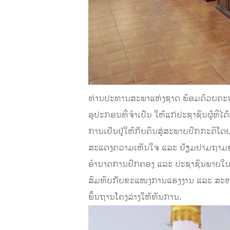
ທ່ານປະທານສະພາແຫ່ງຊາດ ພ້ອມດ້ວຍຄະນະ 
ອຸປະກອນທີ່ຈຳເປັນ ໃຫ້ແກ່ປະຊາຊົນຜູ້ທີ່ໄ
ການເປັນຢູ່ໃຫ້ກັບຄືນສູ່ສະພາບປົກກະຕິໂ
ສະແດງຄວາມເຫັນໃຈ ແລະ ຢ້ຽມຢາມຖາມຂ່າ
ອຳນາດການປົກຄອງ ແລະ ປະຊາຊົນພາຍໃນບ້ານ 
ສົມທົບກັບຂະແໜງການແຮງງານ ແລະ ສະຫວັ
ພື້ນຖານໂຄງລ່າງໃຫ້ທັນການ.