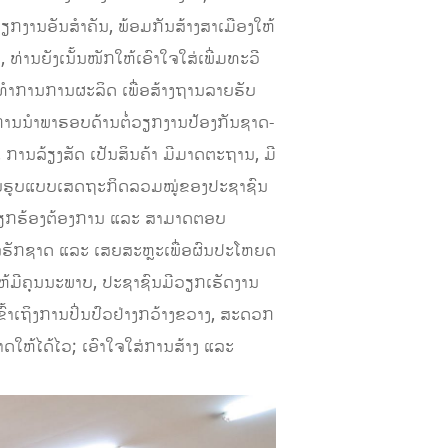
ຽກງານອັນສໍາຄັນ, ພ້ອມກັນສ້າງສາເມືອງໃຫ້
, ທ່ານຍັງເນັ້ນໜັກໃຫ້ເອົາໃຈໃສ່ເພີ່ມທະວີ
ົນທຳການການຜະລິດ ເພື່ອສ້າງຖານລາຍຮັບ
ວີການນໍາພາຮອບດ້ານຕໍ່ວຽກງານປ້ອງກັນຊາດ-
 ການລ້ຽງສັດ ເປັນສິນຄ້າ ມີມາດຕະຖານ, ມີ
ຍາຍຮູບແບບເສດຖະກິດລວມໝູ່ຂອງປະຊາຊົນ
ຮຽກຮ້ອງຕ້ອງການ ແລະ ສາມາດຕອບ
ຈຮັກຊາດ ແລະ ເສຍສະຫຼະເພື່ອຜົນປະໂຫຍດ
ຫ້ມີຄຸນນະພາບ, ປະຊາຊົນມີວຽກເຮັດງານ
ເຂົ້າເຖິງການປິ່ນປົວຢ່າງກວ້າງຂວາງ, ສະດວກ
ໃຫ້ໄດ້ໄວ; ເອົາໃຈໃສ່ການສ້າງ ແລະ