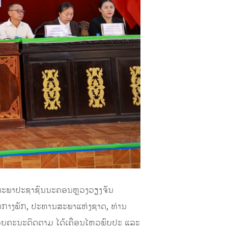
ິກສະພາປະຊາຊົນນະຄອນຫຼວງວຽງຈັນ
ນກາງພັກ, ປະທານສະພາແຫ່ງຊາດ, ທ່ານ
ຍຄະນະຕິດຕາມ ໄດ້ເຄື່ອນໄຫວພົບປະ ແລະ