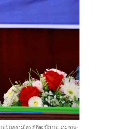
ການປົກຄອງເມືອງ ກໍຄືພະນັກງານ, ທະຫານ-