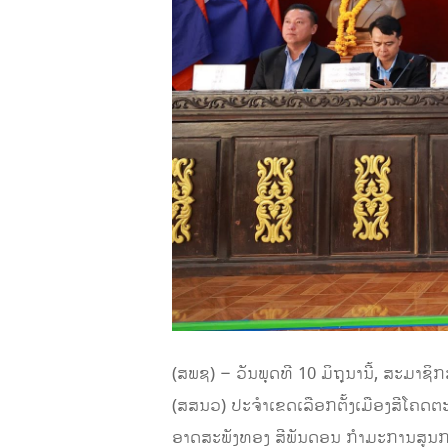
(ສພຊ) – ວັນພຸດທີ 10 ມິຖຸນານີ້, ສະມ
(ສສນວ) ປະຈຳເຂດເລືອກຕັ້ງເມືອງສີໂຄດ
ອາດສະພັງທອງ ສີພັນດອນ ກຳມະການສູນກ