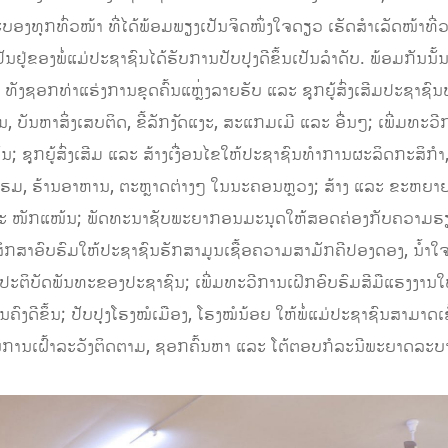
ງທຸກທົ່ວໜ້າ ທີ່ໄດ້ພ້ອມພຽງເປັນຈິດໜຶ່ງໃຈດຽວ ເຮັດສໍາເລັດໜ້າທີ່ວ
ັນຢູ່ຂອງພໍ່ແມ່ປະຊາຊົນໄດ້ຮັບການປັບປຸງດີຂຶ້ນເປັນລຳດັບ. ພ້ອມກັນນັ້ນ
 ທັງຊອກທ່າແຮ່ງການຂຸດຄົ້ນແຫຼ່ງລາຍຮັບ ແລະ ຊຸກຍູ້ສົ່ງເສີມປະຊາຊ
, ບັນຫາສິ່ງເສບຕິດ, ຂີ້ລັກງັດແງະ, ສະແກມເມີ ແລະ ອື່ນໆ; ເພີ່ມທະ
ຊຸກຍູ້ສົ່ງເສີມ ແລະ ສ້າງເງື່ອນໄຂໃຫ້ປະຊາຊົນທຳການຜະລິດກະສິກໍາ,
ແຮມ, ຮ້ານອາຫານ, ຕະຫຼາດຕ່າງໆ ໃນນະຄອນຫຼວງ; ສ້າງ ແລະ ຂະຫ
ແລະ ໜັກແໜ້ນ; ພັດທະນາຊັບພະຍາກອນມະນຸດໃຫ້ສອດຄ່ອງກັບຄວາມ
ກສາອົບຮົມໃຫ້ປະຊາຊົນຮັກສາມູນເຊື້ອຄວາມສາມັກຄີປອງດອງ, ນໍ້າໃ
ປະຕິບັດພັນທະຂອງປະຊາຊົນ; ເພີ່ມທະວີການເຝິກອົບຮົມສີມືແຮງງານໃ
ໝັ້ນຄົງດີຂຶ້ນ; ປັບປຸງໂຮງໝໍເມືອງ, ໂຮງໝໍນ້ອຍ ໃຫ້ພໍ່ແມ່ປະຊາຊົນສາມາດ
ການເຝົ້າລະວັງຕິດຕາມ, ຊອກຄົ້ນຫາ ແລະ ໂຕ້ຕອບກໍລະນີພະຍາດລະບາດ