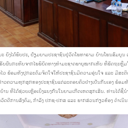
ຍັງໄດ້ພົບປະ, ຢ້ຽມຍາມປະຊາຊົນຢູ່ວັດໂພທາຣາມ ບ້ານໂພນສົມບູນ ແ
ດ້ຮັບຜົນກະທົບຈາກໄພພິບັດທາງທຳມະຊາດພາຍຸໝາກເຫັບ ທີ່ພັດຖະຫຼົ່ມໃນ
ດຍໄວ ພ້ອມທັງປຸກລະດົມຈິດໃຈໃຫ້ປະຊາຊົນມີຄວາມອຸ່ນໃຈ ແລະ ມີສະຕ
ວຄວາມທຸກສຸກຂອງປະຊາຊົນແຕ່ລະຄອບຄົວຢ່າງເປັນກັນເອງ ພ້ອມທັງ
ທີ່ໄດ້ຊ່ວຍເຫຼືອເບິ່ງແຍງກັນໃນຍາມເກີດເຫດສຸກເສີນ. ທ່ານໄດ້ຊີ້ນຳ
ດດີການສັງຄົມ, ກຳລັງ ປກຊ-ປກສ ແລະ ພາກສ່ວນກ່ຽວຂ້ອງ ດຳເນີນ