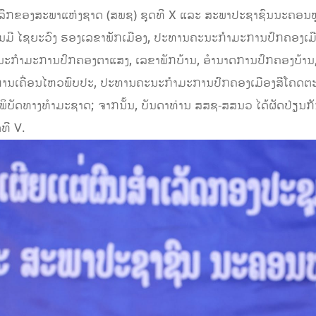
ະລືກຂອງສະພາແຫ່ງຊາດ (ສພຊ) ຊຸດທີ X ແລະ ສະພາປະຊາຊົນນະຄອນຫຼວ
ມີ ໄຊຍະວົງ ຮອງເລຂາພັກເມືອງ, ປະທານຄະນະກຳມະການປົກຄອງເມືອງ
ຄະນະກຳມະການປົກຄອງຕາແສງ, ເລຂາພັກບ້ານ, ອໍານາດການປົກຄອງບ້ານ
ໃນການເຄື່ອນໄຫວພົບປະ, ປະທານຄະນະກຳມະການປົກຄອງເມືອງສີໂຄດຕ
ບັດທາງທຳມະຊາດ; ຈາກນັ້ນ, ບັນດາທ່ານ ສສຊ-ສສນວ ໄດ້ຜັດປ່ຽນກັນ
ທີ V.