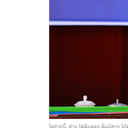
ໂອກາດນີ້, ທ່ານ ໄຊສົມພອນ ພົມວິຫານ ໄດ