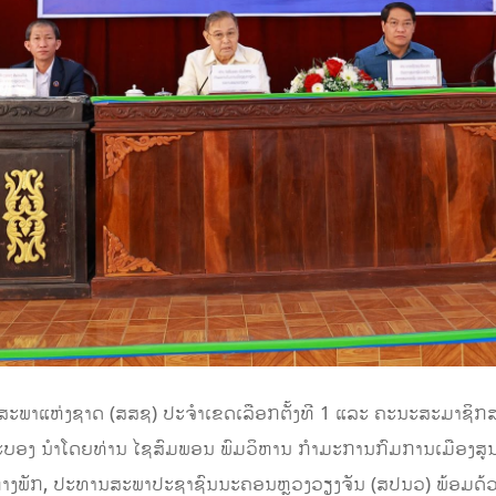
າຊິກສະພາແຫ່ງຊາດ (ສສຊ) ປະຈຳເຂດເລືອກຕັ້ງທີ 1 ແລະ ຄະນະສະມາຊ
ຕະບອງ ນຳໂດຍທ່ານ ໄຊສົມພອນ ພົມວິຫານ ກໍາມະການກົມການເມືອງສູ
າງພັກ, ປະທານສະພາປະຊາຊົນນະຄອນຫຼວງວຽງຈັນ (ສປນວ) ພ້ອມດ້ວ