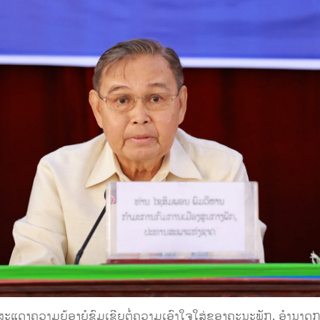
້ສະແດງຄວາມຍ້ອງຍໍຊົມເຊີຍຕໍ່ຄວາມເອົາໃຈໃສ່ຂອງຄະນະພັກ, ອໍານາດ