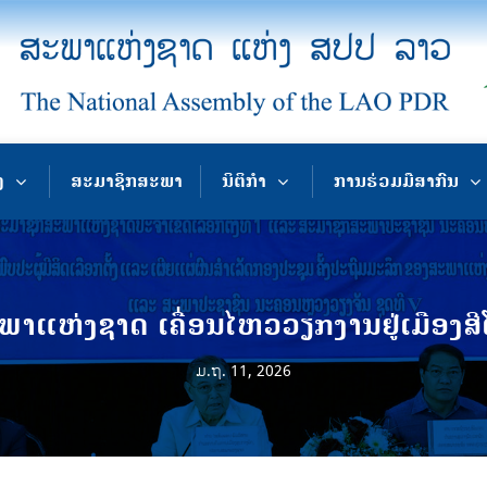
ງ
ສະມາຊິກສະພາ
ນິຕິກຳ
ການຮ່ວມມືສາກົນ
າແຫ່ງຊາດ ເຄື່ອນໄຫວວຽກງານຢູ່ເມືອງສ
ມ.ຖ. 11, 2026