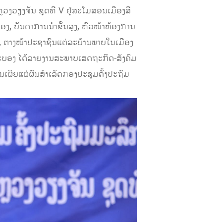
ງວຽງຈັນ ຊຸດທີ V ຢູ່ສະໂມສອນເມືອງສີ
, ບັນດາການນຳຂັ້ນສູງ, ຫົວໜ້າຫ້ອງການ
, ຕາງໜ້າປະຊາຊົນແຕ່ລະບ້ານພາຍໃນເມືອງ
ະບອງ ໄດ້ລາຍງານສະພາບເສດຖະກິດ-ສັງຄົມ
ເຜີຍແຜ່ຜົນສຳເລັດກອງປະຊຸມຄັ້ງປະຖົມ