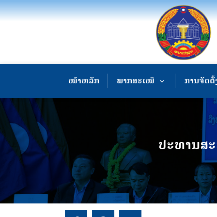
ໜ້າຫລັກ
ພາກສະເໜີ
ການຈັດຕັ້
ປະທານສະພ