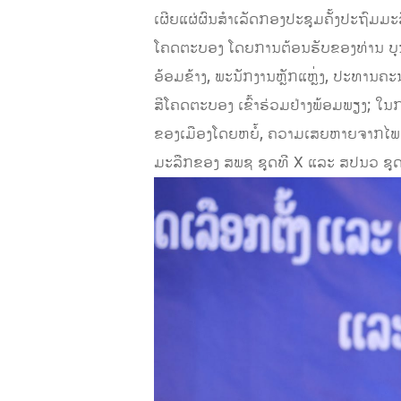
ເຜີຍແຜ່ຜົນສຳເລັດກອງປະຊຸມຄັ້ງປະຖົມມ
ໂຄດຕະບອງ ໂດຍການຕ້ອນຮັບຂອງທ່ານ ບຸນ
ອ້ອມຂ້າງ, ພະນັກງານຫຼັກແຫຼ່ງ, ປະທານ
ສີໂຄດຕະບອງ ເຂົ້າຮ່ວມຢ່າງພ້ອມພຽງ; 
ຂອງເມືອງໂດຍຫຍໍ້, ຄວາມເສຍຫາຍຈາກໄພພິ
ມະລືກຂອງ ສພຊ ຊຸດທີ X ແລະ ສປນວ ຊຸດ