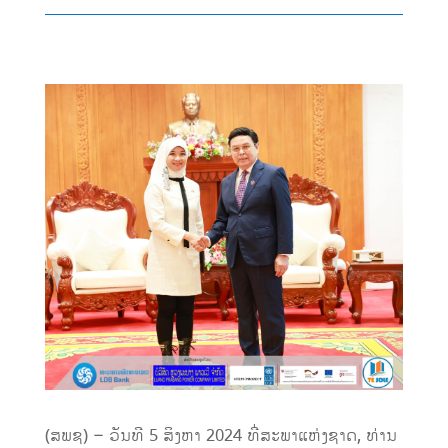
(ສພຊ) – ວັນທີ 5 ສິງຫາ 2024 ທີ່ສະພາແຫ່ງຊາດ, ທ່ານ