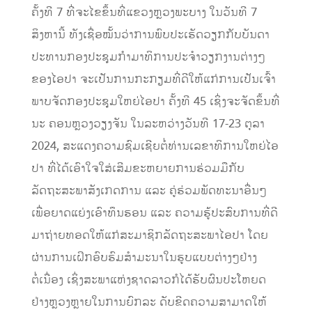
ຄັ້ງທີ 7 ທີ່ຈະໄຂຂຶ້ນທີ່ແຂວງຫຼວງພະບາງ ໃນວັນທີ 7
ສິງຫານີ້ ທັງເຊື່ອໝັ້ນວ່າການພົບປະເຮັດວຽກກັບບັນດາ
ປະທານກອງປະຊຸມກຳມາທິການປະຈຳວຽກງານຕ່າງໆ
ຂອງໄອປາ ຈະເປັນການກະກຽມທີ່ດີໃຫ້ແກ່ການເປັນເຈົ້າ
ພາບຈັດກອງປະຊຸມໃຫຍ່ໄອປາ ຄັ້ງທີ 45 ເຊິ່ງຈະຈັດຂຶ້ນທີ່
ນະ ຄອນຫຼວງວຽງຈັນ ໃນລະຫວ່າງວັນທີ 17-23 ຕຸລາ
2024, ສະແດງຄວາມຊົມເຊີຍຕໍ່ທ່ານເລຂາທິການໃຫຍ່ໄອ
ປາ ທີ່ໄດ້ເອົາໃຈໃສ່ເສີມຂະຫຍາຍການຮ່ວມມືກັບ
ລັດຖະສະພາສັງເກດການ ແລະ ຄູ່ຮ່ວມພັດທະນາອື່ນໆ
ເພື່ອຍາດແຍ່ງເອົາທຶນຮອນ ແລະ ຄວາມຮູ້ປະສົບການທີ່ດີ
ມາຖ່າຍທອດໃຫ້ແກ່ສະມາຊິກລັດຖະສະພາໄອປາ ໂດຍ
ຜ່ານການເຝິກອົບຮົມສຳມະນາໃນຮູບແບບຕ່າງໆຢ່າງ
ຕໍ່ເນື່ອງ ເຊິ່ງສະພາແຫ່ງຊາດລາວກໍໄດ້ຮັບຜົນປະໂຫຍດ
ຢ່າງຫຼວງຫຼາຍໃນການຍົກລະ ດັບຂີດຄວາມສາມາດໃຫ້