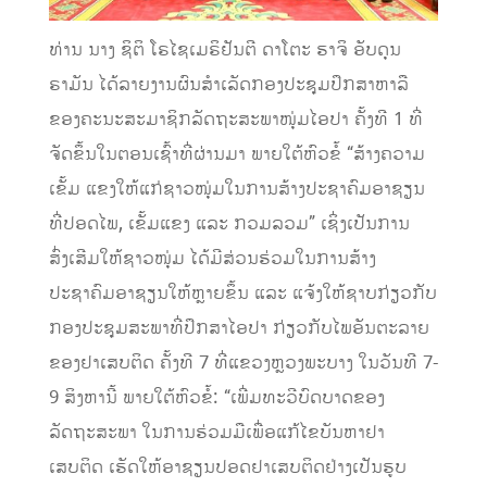
ທ່ານ ນາງ ຊິຕິ ໂຣໄຊເມຣິຢັນຕີ ດາໂຕະ ຮາຈິ ອັບດຸນ
ຣາມັນ ໄດ້ລາຍງານຜົນສຳເລັດກອງປະຊຸມປຶກສາຫາລື
ຂອງຄະນະສະມາຊິກລັດຖະສະພາໜຸ່ມໄອປາ ຄັ້ງທີ 1 ທີ່
ຈັດຂຶ້ນໃນຕອນເຊົ້າທີ່ຜ່ານມາ ພາຍໃຕ້ຫົວຂໍ້ “ສ້າງຄວາມ
ເຂັ້ມ ແຂງໃຫ້ແກ່ຊາວໜຸ່ມໃນການສ້າງປະຊາຄົມອາຊຽນ
ທີ່ປອດໄພ, ເຂັ້ມແຂງ ແລະ ກວມລວມ” ເຊິ່ງເປັນການ
ສົ່ງເສີມໃຫ້ຊາວໜຸ່ມ ໄດ້ມີສ່ວນຮ່ວມໃນການສ້າງ
ປະຊາຄົມອາຊຽນໃຫ້ຫຼາຍຂຶ້ນ ແລະ ແຈ້ງໃຫ້ຊາບກ່ຽວກັບ
ກອງປະຊຸມສະພາທີ່ປຶກສາໄອປາ ກ່ຽວກັບໄພອັນຕະລາຍ
ຂອງຢາເສບຕິດ ຄັ້ງທີ 7 ທີ່ແຂວງຫຼວງພະບາງ ໃນວັນທີ 7-
9 ສິງຫານີ້ ພາຍໃຕ້ຫົວຂໍ້: “ເພີ່ມທະວີບົດບາດຂອງ
ລັດຖະສະພາ ໃນການຮ່ວມມືເພື່ອແກ້ໄຂບັນຫາຢາ
ເສບຕິດ ເຮັດໃຫ້ອາຊຽນປອດຢາເສບຕິດຢ່າງເປັນຮູບ