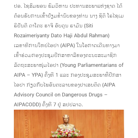
ປອ. ໄຊສົມພອນ ພົມວິຫານ ປະທານສະພາແຫ່ງຊາດ ໄດ້
ຕ້ອນຮັບການເຂົ້າຢ້ຽມຂໍ່ານັບຂອງທ່ານ ນາງ ຊິຕິ ໂຣໄຊເມ
ຣິຢັນຕີ ດາໂຕະ ຮາຈິ ອັບດຸນ ຣາມັນ (Siti
Rozaimeriyanty Dato Haji Abdul Rahman)
ເລຂາທິການໃຫຍ່ໄອປາ (AIPA) ໃນໂອກາດເດີນທາງມາ
ເຂົ້າຮ່ວມກອງປະຊຸມປຶກສາຫາລືຂອງຄະນະສະມາຊິກ
ລັດຖະສະພາໜຸ່ມໄອປາ (Young Parliamentarians of
AIPA – YPA) ຄັ້ງທີ 1 ແລະ ກອງປະຊຸມສະພາທີ່ປຶກສາ
ໄອປາ ກ່ຽວກັບໄພອັນຕະລາຍຂອງຢາເສບຕິດ (AIPA
Advisory Council on Dangerous Drugs –
AIPACODD) ຄັ້ງທີ 7 ຢູ່ ສປປລາວ.