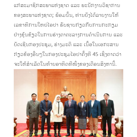
ແກ່ສະມາຊິກສະພາແຫ່ງຊາດ ແລະ ພະນັກງານວິຊາການ
ຂອງສະພາແຫ່ງຊາດ; ພ້ອມນັ້ນ, ທ່ານຍັງໄດ້ລາຍງານໃຫ້
ເລຂາທິການໃຫຍ່ໄອປາ ຮັບຊາບກ່ຽວກັບການກະກຽມ
ຢ່າງຂຸ້ນຂ້ຽວໃນການຮ່າງຕາຕະລາງການດຳເນີນການ ແລະ
ບັດເຊີນກອງປະຊຸມ, ຮ່າງມະຕິ ແລະ ເນື້ອໃນເອກະສານ
ກ່ຽວຂ້ອງອື່ນໆໃນກອງປະຊຸມໄອປາຄັ້ງທີ 45 ເຊິ່ງຄາດວ່າ
ຈະໃຫ້ສໍາເລັດໃນທ້າຍອາທິດທີໜຶ່ງຂອງເດືອນສິງຫານີ້.