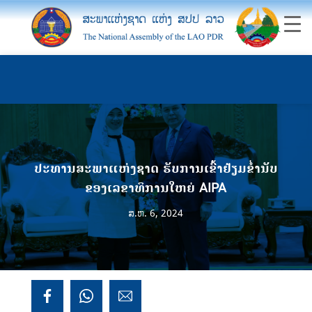
ປະທານສະພາແຫ່ງຊາດ ຮັບການເຂົ້າຢ້ຽມຂໍ່ານັບ
ຂອງເລຂາທິການໃຫຍ່ AIPA
ສ.ຫ. 6, 2024