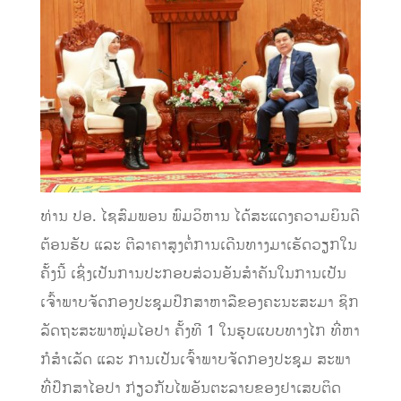
ທ່ານ ປອ. ໄຊສົມພອນ ພົມວິຫານ ໄດ້ສະແດງຄວາມຍິນດີ
ຕ້ອນຮັບ ແລະ ຕີລາຄາສູງຕໍ່ການເດີນທາງມາເຮັດວຽກໃນ
ຄັ້ງນີ້ ເຊິ່ງເປັນການປະກອບສ່ວນອັນສຳຄັນໃນການເປັນ
ເຈົ້າພາບຈັດກອງປະຊຸມປຶກສາຫາລືຂອງຄະນະສະມາ ຊິກ
ລັດຖະສະພາໜຸ່ມໄອປາ ຄັ້ງທີ 1 ໃນຮູບແບບທາງໄກ ທີ່ຫາ
ກໍສຳເລັດ ແລະ ການເປັນເຈົ້າພາບຈັດກອງປະຊຸມ ສະພາ
ທີ່ປຶກສາໄອປາ ກ່ຽວກັບໄພອັນຕະລາຍຂອງຢາເສບຕິດ