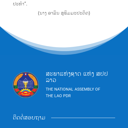
ປະທຳ”.
(ນາງ ອາລິນ ສຸພິມມະປະດິດ)
ສະພາແຫ່ງຊາດ ແຫ່ງ ສປປ
ລາວ
THE NATIONAL ASSEMBLY OF
THE LAO PDR
ຕິດຕໍ່ສອບຖາມ