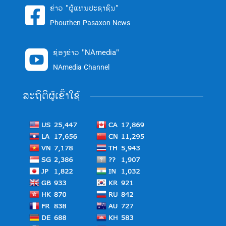
ຂ່າວ "ຜູ້ແທນປະຊາຊົນ"

Phouthen Pasaxon News
ຊ່ອງຂ່າວ "NAmedia"

NAmedia Channel
ສະຖິຕິຜູ້ເຂົ້າໃຊ້