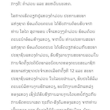
ກາງຄື: ຄຳມ່ວນ ແລະ ສະຫວັນນະເຂດ.
ໂອກາດເຮັດວຽກຢູ່ແຂວງຄໍາມ່ວນ ປະທານສະພາ
ແຫ່ງຊາດ ພ້ອມດ້ວຍຄະນະ ໄດ້ຮັບການຕ້ອນຮັບຈາກ
ທ່ານ ໂອໄດ ສຸດາພອນ ເຈົ້າແຂວງໆຄຳມ່ວນ ພ້ອມດ້ວຍ
ຄະນະນຳອ້ອມຂ້າງແຂວງ, ຈາກນັ້ນ ທ່ານປະທານສະພາ
ແຫ່ງຊາດ ພ້ອມດ້ວຍຄະນະ ໄດ້ເຮັດວຽກຮ່ວມກັບສະພາ
ປະຊາຊົນແຂວງຄໍາມ່ວນ, ຮັບຟັງລາຍງານສະພາບລວມໃນ
ການຈັດຕັ້ງປະຕິບັດພາລະບົດບາດຂອງຄະນະສະມາຊິກ
ສະພາແຫ່ງຊາດປະຈຳເຂດເລືອກຕັ້ງທີ 12 ແລະ ສະພາ
ປະຊາຊົນແຂວງຄຳມ່ວນ ໃນໄລຍະຜ່ານມາ, ພົບປະໂອ້ລົມ
ຄະນະບໍລິຫານງານພັກແຂວງ, ພະນັກງານຫລັກແຫລ່ງ
ຂອງແຂວງ ເຊິ່ງໄດ້ຮັບຟັງການລາຍງານໂດຍຫຍໍ້ກ່ຽວກັບ
ການພັດທະນາເສດ ຖະກິດ-ສັງຄົມຂອງແຂວງ ຈາກທ່ານ