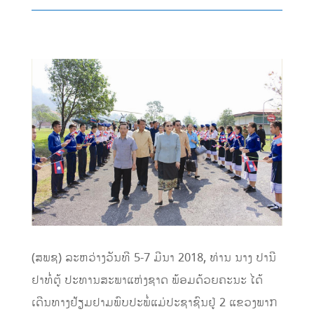
(ສພຊ) ລະຫວ່າງວັນທີ 5-7 ມີນາ 2018, ທ່ານ ນາງ ປານີ
ຢາທໍ່ຕູ້ ປະທານສະພາແຫ່ງຊາດ ພ້ອມດ້ວຍຄະນະ ໄດ້
ເດີນທາງຢ້ຽມຢາມພົບປະພໍ່ແມ່ປະຊາຊົນຢູ່ 2 ແຂວງພາກ