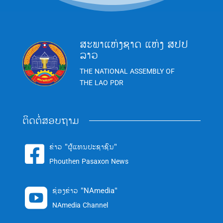
ສະພາແຫ່ງຊາດ ແຫ່ງ ສປປ
ລາວ
THE NATIONAL ASSEMBLY OF
THE LAO PDR
ຕິດຕໍ່ສອບຖາມ
ຂ່າວ "ຜູ້ແທນປະຊາຊົນ"

Phouthen Pasaxon News
ຊ່ອງຂ່າວ "NAmedia"

NAmedia Channel