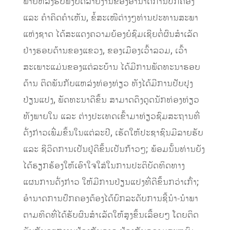
ພາຍຫລັງຮັບຟັງບົດລາຍງານຂອງອຳນາດການປົກຄອງ
ແລະ ຄຳຄິດຄຳເຫັນ, ຂໍ້ສະເໜີຕ່າງໆທ່ານປະທານສະພາ
ແຫ່ງຊາດ ໄດ້ສະແດງຄວາມຍ້ອງຍໍຊົມເຊີຍຕໍ່ຜົນສຳເລັດ
ຢ່າງຮອບດ້ານຂອງແຂວງ, ຂອງເມືອງເວົ້າລວມ, ເວົ້າ
ສະເພາະແມ່ນຂອງແຕ່ລະບ້ານ ໄດ້ມີການພັດທະນາຮອບ
ດ້ານ ຕິດພັນກັບແຫລ່ງທ່ອງທ່ຽວ ທັງໄດ້ມີການປັບປຸງ
ປ່ຽນແປງ, ພັດທະນາດີຂຶ້ນ ສາມາດດຶງດູດນັກທ່ອງທ່ຽວ
ທັງພາຍໃນ ແລະ ຕ່າງປະເທດເຂົ້າມາທ່ຽວຊົມສະຖານທີ່
ດັ່ງກ່າວເພີ່ມຂຶ້ນໃນແຕ່ລະປີ, ເຮັດໃຫ້ປະຊາຊົນມີລາຍຮັບ
ແລະ ຊີວິດການເປັນຢູ່ດີຂຶ້ນເປັນກ້າວໆ; ພ້ອມນັ້ນທ່ານຍັງ
ໄດ້ຮຽກຮ້ອງໃຫ້ເອົາໃຈໃສ່ໃນການປະຕິບັດທິດທາງ
ແຜນການດັ່ງກ່າວ ໃຫ້ມີການປ່ຽນແປງທີ່ດີຂຶ້ນກວ່າເກົ່າ;
ອຳນາດການປົກຄອງຕ້ອງໄດ້ຍົກລະດັບການຊີ້ນຳ-ນຳພາ
ຕາມທິດທີ່ໄດ້ຮັບຜົນສຳເລັດໃຫ້ສູງຂຶ້ນເລື້ອຍໆ ໂດຍຕິດ