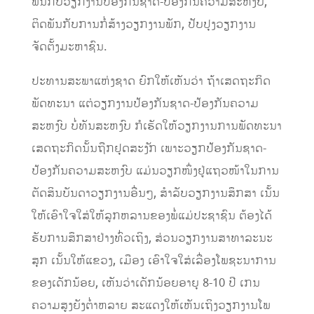
ພັນກັບວຽກງານປ້ອງກັນຊາດ-ປ້ອງກັນຄວາມສະຫງົບ,
ຕິດພັນກັບການກໍ່ສ້າງວຽກງານພັກ, ປັບປຸງວຽກງານ
ຈັດຕັ້ງມະຫາຊົນ.
ປະທານສະພາແຫ່ງຊາດ ຍົກໃຫ້ເຫັນວ່າ ຖ້າເສດຖະກິດ
ພັດທະນາ ແຕ່ວຽກງານປ້ອງກັນຊາດ-ປ້ອງກັນຄວາມ
ສະຫງົບ ບໍ່ທັນສະຫງົບ ກໍເຮັດໃຫ້ວຽກງານການພັດທະນາ
ເສດຖະກິດນັ້ນຖືກຢຸດສະງັກ ເພາະວຽກປ້ອງກັນຊາດ-
ປ້ອງກັນຄວາມສະຫງົບ ແມ່ນວຽກໜຶ່ງຢູ່ແຖວໜ້າໃນການ
ຕັດສິນບັນດາວຽກງານອື່ນໆ, ສໍາລັບວຽກງານສຶກສາ ເນັ້ນ
ໃຫ້ເອົາໃຈໃສ່ໃຫ້ລູກຫລານຂອງພໍ່ແມ່ປະຊາຊົນ ຕ້ອງໄດ້
ຮັບການສຶກສາຢ່າງທົ່ວເຖິງ, ສ່ວນວຽກງານສາທາລະນະ
ສຸກ ເນັ້ນໃຫ້ແຂວງ, ເມືອງ ເອົາໃຈໃສ່ເລື່ອງໂພຊະນາການ
ຂອງເດັກນ້ອຍ, ເຫັນວ່າເດັກນ້ອຍອາຍຸ 8-10 ປີ ເກນ
ຄວາມສູງຍັງຕໍ່າຫລາຍ ສະແດງໃຫ້ເຫັນເຖິງວຽກງານໂພ