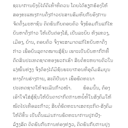
ຊະນາການຍັງບໍ່ໄດ້ດີເທົ່າທີ່ຄວນ ໂດຍໄດ້ຮຽກຮ້ອງໃຫ້
ສອງຂະແໜງການດັ່ງກ່າວປະສານສົມທົບກັບອົງການ
ຈັດຕັ້ງມະຫາຊົນ ຕິດພັນກັບຄອບຄົວ ຈົ່ງພ້ອມກັນແກ້ໄຂ
ບັນຫາດັ່ງກ່າວ ໃຫ້ເປັນຕ່ອງໂສ້, ເປັນລະບົບ ທັງແຂວງ,
ເມືອງ, ບ້ານ, ຄອບຄົວ ຈຶ່ງຈະສາມາດແກ້ໄຂບັນຫາດັ່ງ
ກ່າວ ເພື່ອບັນລຸຄາດໝາຍສູ້ຊົນ ເພາະເປັນບັນຫາກົກທີ່້
ຕັດສິນປະເທດຊາດຂອງພວກເຮົາ ສືບຕໍ່ຂະຫຍາຍຕົວໃນ
ແງ່ໝັ້ນທ່ຽງ ຈຶ່ງຕ້ອງໄດ້ມີຊັບພະຍາກອນທີ່ອຸດົມສົມບູນ
ທາງດ້ານຮ່າງກາຍ, ສະຕິປັນຍາ ເພື່ອພັດທະນາ
ປະເທດຊາດໃຫ້ຈະເລີນກ້າວໜ້າ. ພ້ອມນັ້ນ, ຕ້ອງ
ເອົາໃຈໃສ່ສູ້ຊົນໃຫ້ບັນດາປາກົດການຫຍໍ້ທໍ້ໃນສັງຄົມໃຫ້
ໝົດໄປເທື່ອລະກ້າວ; ສືບຕໍ່ພັດທະນາເສດຖະກິດ-ສັງຄົມ
ໃຫ້ດີຂຶ້ນ ເປັນຕົ້ນແມ່ນການພັດທະນາການປູກຝັງ-
ລ້ຽງສັດ ຕິດພັນກັບການທ່ອງທ່ຽວ, ຕິດພັນກັບການປຸງ