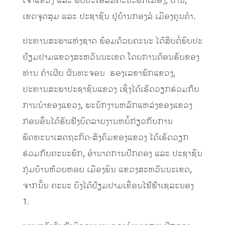
ເຈົ້າແຂວງ ແລະ ພົບປະໂອ້ລົມຄະນະພັກເມືອງ, ບ້ານ,
ເຂດຈຸດສຸມ ແລະ ປະຊາຊົນ ຢູ່ບ້ານກອງລໍ ເມືອງຄູນຄຳ.
ປະທານສະພາແຫ່ງຊາດ ພ້ອມດ້ວຍຄະນະ ໄດ້ສືບຕໍ່ພົບປະ
ຢ້ຽມຢາມແຂວງສະຫວັນນະເຂດ ໂດຍການຕ້ອນຮັບຂອງ
ທ່ານ ຄຳເຜີຍ ຜັນທະຈອນ ຮອງເລຂາພັກແຂວງ,
ປະທານສະພາປະຊາຊົນແຂວງ ເຊິ່ງໄດ້ເຮັດວຽກຮ່ວມກັບ
ການນໍາຂອງແຂວງ, ພະນັກງານຫລັກແຫລ່ງຂອງແຂວງ
ກ່ອນອື່ນໄດ້ຮັບຟັງບົດລາຍງານຫຍໍ້ກ່ຽວກັບການ
ພັດທະນາເສດຖະກິດ-ສັງຄົມຂອງແຂວງ ໄດ້ເຮັດວຽກ
ຮ່ວມກັບຄະນະພັກ, ອຳນາດການປົກຄອງ ແລະ ປະຊາຊົນ
ກຸ່ມບ້ານຫ້ວຍຫອຍ ເມືອງພິນ ແຂວງສະຫວັນນະເຂດ,
ຈາກນັ້ນ ຄະນະ ຍັງໄດ້ຢ້ຽມຢາມເຂື່ອນໄຟ້ຟ້າເຊລະນອງ
1.