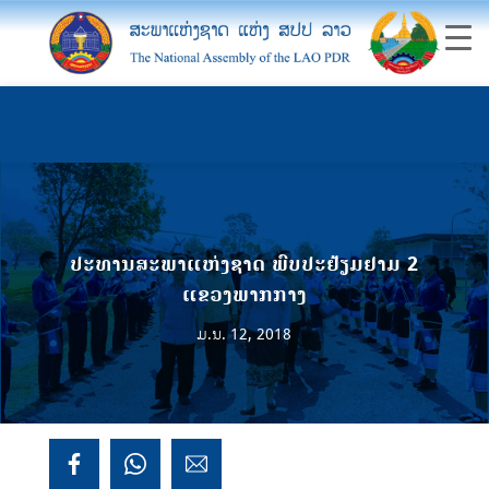
ປະທານສະພາແຫ່ງຊາດ ພົບປະຢ້ຽມຢາມ 2
ແຂວງພາກກາງ
ມ.ນ. 12, 2018