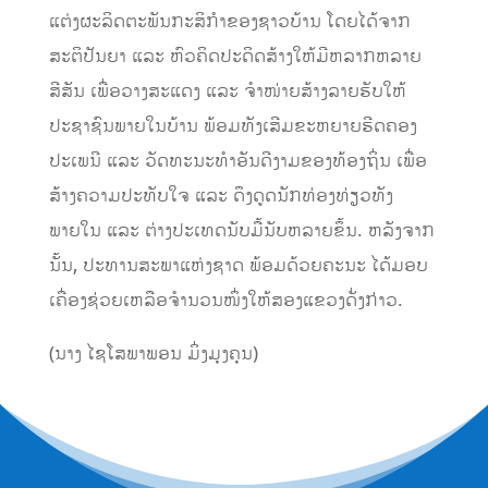
ແຕ່ງຜະລິດຕະພັນກະສິກຳຂອງຊາວບ້ານ ໂດຍໄດ້ຈາກ
ສະຕິປັນຍາ ແລະ ຫົວຄິດປະດິດສ້າງໃຫ້ມີຫລາກຫລາຍ
ສີສັນ ເພື່ອວາງສະແດງ ແລະ ຈຳໜ່າຍສ້າງລາຍຮັບໃຫ້
ປະຊາຊົນພາຍໃນບ້ານ ພ້ອມທັງເສີມຂະຫຍາຍຮີດຄອງ
ປະເພນີ ແລະ ວັດທະນະທຳອັນດີງາມຂອງທ້ອງຖິ່ນ ເພື່ອ
ສ້າງຄວາມປະທັບໃຈ ແລະ ດຶງດູດນັກທ່ອງທ່ຽວທັງ
ພາຍໃນ ແລະ ຕ່າງປະເທດນັບມື້ນັບຫລາຍຂຶ້ນ. ຫລັງຈາກ
ນັ້ນ, ປະທານສະພາແຫ່ງຊາດ ພ້ອມດ້ວຍຄະນະ ໄດ້ມອບ
ເຄື່ອງຊ່ວຍເຫລືອຈຳນວນໜຶ່ງໃຫ້ສອງແຂວງດັ່ງກ່າວ.
(ນາງ ໄຊໂສພາພອນ ມິ່ງມຸງຄຸນ)