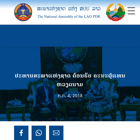
ປະທານສະພາແຫ່ງຊາດ ຕ້ອນຮັບ ຄະນະຜູ້ແທນ
ຫວຽດນາມ
ກ.ກ. 4, 2018