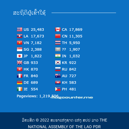
ສະຖິຕິຜູ້ເຂົ້າໃຊ້
ລິຂະສິດ © 2022 ສະພາແຫ່ງຊາດ ແຫ່ງ ສປປ ລາວ THE
NATIONAL ASSEMBLY OF THE LAO PDR