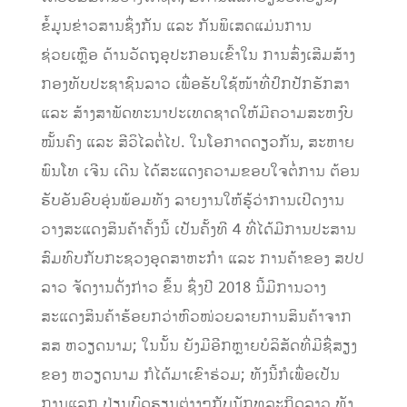
ຂໍ້ມູນຂ່າວສານຊຶ່ງກັນ ແລະ ກັນພິເສດແມ່ນການ
ຊ່ວຍເຫຼືອ ດ້ານວັດຖຸອຸປະກອນເຂົ້າໃນ ການສົ່ງເສີມສ້າງ
ກອງທັບປະຊາຊົນລາວ ເພື່ອຮັບໃຊ້ໜ້າທີ່ປົກປັກຮັກສາ
ແລະ ສ້າງສາພັດທະນາປະເທດຊາດໃຫ້ມີຄວາມສະຫງົບ
ໝັ້ນຄົງ ແລະ ສີວິໄລຕໍ່ໄປ. ໃນໂອກາດດຽວກັນ, ສະຫາຍ
ພົນໂທ ເຈີນ ເດີນ ໄດ້ສະແດງຄວາມຂອບໃຈຕໍ່ການ ຕ້ອນ
ຮັບອັນອົບອຸ່ນພ້ອມທັງ ລາຍງານໃຫ້ຮູ້ວ່າການເປີດງານ
ວາງສະແດງສິນຄ້າຄັ້ງນີ້ ເປັນຄັ້ງທີ 4 ທີ່ໄດ້ມີການປະສານ
ສົມທົບກັບກະຊວງອຸດສາຫະກຳ ແລະ ການຄ້າຂອງ ສປປ
ລາວ ຈັດງານດັ່ງກ່າວ ຂຶ້ນ ຊຶ່ງປີ 2018 ນີ້ມີການວາງ
ສະແດງສິນຄ້າຮ້ອຍກວ່າຫົວໜ່ວຍລາຍການສິນຄ້າຈາກ
ສສ ຫວຽດນາມ; ໃນນັ້ນ ຍັງມີອີກຫຼາຍບໍລິສັດທີ່ມີຊື່ສຽງ
ຂອງ ຫວຽດນາມ ກໍໄດ້ມາເຂົາຮ່ວມ; ທັງນີ້ກໍເພື່ອເປັນ
ການແລກ ປ່ຽນບົດຮຽນຕ່າງໆກັບນັກທຸລະກິດລາວ ທັງ