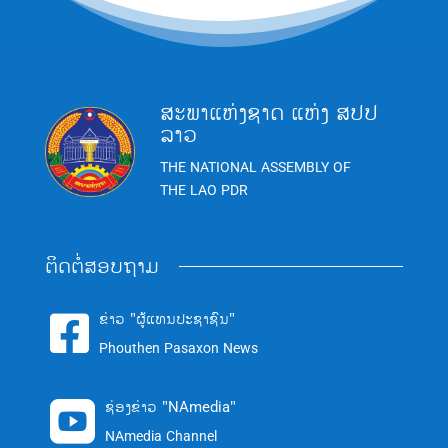
ສະພາແຫ່ງຊາດ ແຫ່ງ ສປປ
ລາວ
THE NATIONAL ASSEMBLY OF
THE LAO PDR
ຕິດຕໍ່ສອບຖາມ
ຂ່າວ "ຜູ້ແທນປະຊາຊົນ"

Phouthen Pasaxon News
ຊ່ອງຂ່າວ "NAmedia"

NAmedia Channel