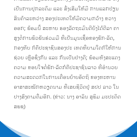
ເປັນການປຸກລະດົມ ແລະ ສົ່ງເສີມໃຫ້ມີ ການແລກປ່ຽນ
ສິນຄ້າລະຫວ່າງ ສອງປະເທດໃຫ້ມີຄວາມກວ້າງ ຂວາງ
ອອກ; ພ້ອມນີ້ ສະຫາຍ ຮອງລັດຖະມົນຕີຍັງໄດ້ຕີລາ ຄາ
ສູງຕໍ່ການພົວພັນຮ່ວມມື ທີ່ເປັນມູນເຊື້ອຂອງພັກ-ລັດ,
ກອງທັບ ກໍຄືປະຊາຊົນສອງປະ ເທດທີ່ຍາມໃດກໍໃຫ້ການ
ຊ່ວຍ ເຫຼືອຊຶ່ງກັນ ແລະ ກັນເປັນຢ່າງດີ; ພ້ອມທັງສະແດງ
ຄວາມ ຂອບໃຈຕໍ່ພັກ-ລັດກໍຄືປະຊາຊົນລາວ ທີ່ອຳນວຍ
ຄວາມສະດວກໃນການເຄື່ອນຍ້າຍອັດຖິ ຂອງທະຫານ
ອາສາສະໝັກຫວຽດນາມ ທີ່ເສຍຊີວິດຢູ່ ສປປ ລາວ ໃນ
ປາງສົງຄາມຕື່ມອີກ. (ຂ່າວ: ນາງ ອາລິນ ສຸພິມ ມະປະດິດ
ສພຊ)