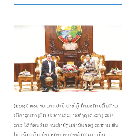
(ສພຊ): ສະຫາຍ ນາງ ປານີ ຢາທໍ່ຕູ້ ກຳມະການກົມການ
ເມືອງສູນກາງພັກ ປະທານສະພາແຫ່ງຊາດ ແຫ່ງ ສປປ
ລາວ ໄດ້ຕ້ອນຮັບການເຂົ້າຢ້ຽມຂ່ຳນັບຂອງ ສະຫາຍ ພົນ
ໂທ ເຈີນ ເດີນ ກຳມະການສູນກາງພັກກອມມູນິດ