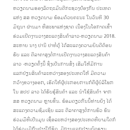
ຫວຽດນາມຮອງລັດຖະມົນຕີກະຊວງປ້ອງກັນ ປະເທດ
ແຫ່ງ ສສ ຫວຽດນາມ ພ້ອມດ້ວຍຄະນະ ໃນວັນທີ 30
ມິຖຸນາ ຜ່ານມາ ທີ່ສະພາແຫ່ງຊາດ ເນື່ອງໃນໂອກາດເຂົ້າ
ຮ່ວມເປີດງານວາງສະແດງສິນຄ້າລາວ-ຫວຽດນາມ 2018.
ສະຫາຍ ນາງ ປານີ ຢາທໍ່ຕູ້ ໄດ້ສະແດງຄວາມຍິນດີຕ້ອນ
ຮັບ ແລະ ຕີລາຄາສູງຕໍ່ການເປີດງານວາງສະແດງສິນຄ້າ
ລາວ -ຫວຽດຄັ້ງນີ້ ຊຶ່ງເປັນການສົ່ງ ເສີມໃຫ້ມີການ
ແລກປ່ຽນສິນຄ້າລະຫວ່າງສອງປະເທດໃຫ້ ມີຄວາມ
ກວ້າງຂວາງອອກ, ເຮັດໃຫ້ຜູ້ປະກອບການກໍຄືຜູ້ບໍລິໂພກ
ໃນ ສປປ ລາວ ໄດ້ຮັບຮູ້ສິນຄ້າ ແລະ ນຳໃຊ້ສິນຄ້າ ຈາກ
ສສ ຫວຽດນາມ ຫຼາຍຂຶ້ນ. ພ້ອມດຽວກັນນີ້ທ່ານຍັງ ໄດ້
ສະແດງຄວາມຊົມເຊີຍ ແລະ ຕີລາຄາສູງຕໍ່ການພົວ ພັນ
ຮ່ວມມືທີ່ເປັນມູນ ເຊື້ອລະຫວ່າງສອງປະເທດທີ່ຍາມໃດກໍ
ໄດ້ຮ່ວມມືກັນຢ່າງໃກ້ຊິດ, ມີການແລກປ່ຽນບົດຮຽນ,