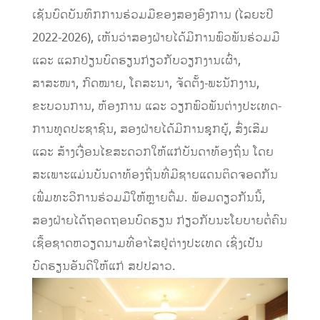
ເຊັນບົດບັນທຶກການຮ່ວມມືຂອງສອງອົງການ (ໄລຍະປີ
2022-2026), ເຫັນວ່າສອງຝ່າຍໄດ້ມີການພົວພັນຮ່ວມມື
ແລະ ແລກປ່ຽນບົດຮຽນກ່ຽວກັບວຽກງານເຜົ່າ,
ສາສະໜາ, ກົດໝາຍ, ໂຄສະນາ, ຈັດຕັ້ງ-ພະນັກງານ,
ຂະບວນການ, ຫ້ອງການ ແລະ ວຽກພົວພັນຕ່າງປະເທດ-
ການທູດປະຊາຊົນ, ສອງຝ່າຍໄດ້ມີການຊຸກຍູ້, ສົ່ງເສີມ
ແລະ ສ້າງເງື່ອນໄຂສະດວກໃຫ້ແກ່ບັນດາທ້ອງຖິ່ນ ໂດຍ
ສະເພາະແມ່ນບັນດາທ້ອງຖິ່ນທີ່ມີຊາຍແດນຕິດຈອດກັນ
ເພີ່ມທະວີການຮ່ວມມືໃຫ້ຫຼາຍຕື່ມ. ພ້ອມດຽວກັນນີ້,
ສອງຝ່າຍໄດ້ຖອດຖອນບົດຮຽນ ກ່ຽວກັບນະໂຍບາຍຕໍ່ຄົນ
ເຊື້ອຊາດຫວຽດນາມທີ່ອາໄສຢູ່ຕ່າງປະເທດ ເຊິ່ງເປັນ
ບົດຮຽນອັນດີໃຫ້ແກ່ ສປປລາວ.