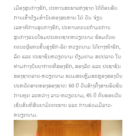
ເມືອງສູນກາງພັກ, ປະທານສະພາແຫ່ງຊາດ ໄດ້ຕ້ອນຮັບ
ການເຂົ້າຢ້ຽມຂໍ່ານັບຂອງສະຫາຍ ໂດ໋ ວັນ ຈ໋ຽນ
ເລຂາທິການສູນກາງພັກ, ປະທານຄະນະກໍາມະການ
ສູນກາງແນວໂຮມປະເທດຊາດຫວຽດນາມ ພ້ອມດ້ວຍ
ຄະນະຜູ້ແທນຂັ້ນສູງພັກ-ລັດ ຫວຽດນາມ ໄດ້ຕາງໜ້າພັກ,
ລັດ ແລະ ປະຊາຊົນຫວຽດນາມ ຢ້ຽມຢາມ ສປປລາວ ໃນ
ທ່າມກາງບັນຍາກາດທີ່ສອງພັກ, ສອງລັດ ແລະ ປະຊາຊົນ
ສອງຊາດລາວ-ຫວຽດນາມ ພວມສະເຫຼີມສະຫຼອງສອງວັນ
ປະຫວັດສາດຂອງສອງຊາດ: 60 ປີ ວັນສ້າງຕັ້ງສາຍພົວພັນ
ການທູດ ລະຫວ່າງ ລາວ-ຫວຽດນາມ, 45 ປີ ຄົບຮອບວັນ
ເຊັນສົນທິສັນຍາມິດຕະພາບ ແລະ ການຮ່ວມມືລາວ-
ຫວຽດນາມ.