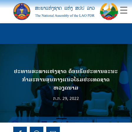
ປະທານສະພາແຫ່ງຊາດ ຕ້ອນຮັບປະທານຄະນະ
ກໍາມະການສູນກາງແນວໂຮມປະເທດຊາດ
ຫວຽດນາມ
ກ.ກ. 29, 2022