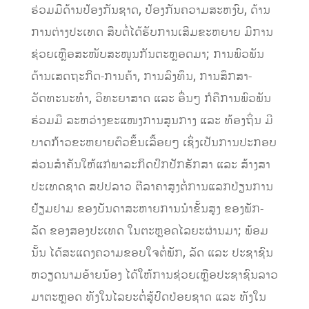
ຮ່ວມມືດ້ານປ້ອງກັນຊາດ, ປ້ອງກັນຄວາມສະຫງົບ, ດ້ານ
ການຕ່າງປະເທດ ສືບຕໍ່ໄດ້ຮັບການເສີມຂະຫຍາຍ ມີການ
ຊ່ວຍເຫຼືອສະໜັບສະໜູນກັນຕະຫຼອດມາ; ການພົວພັນ
ດ້ານເສດຖະກິດ-ການຄ້າ, ການລົງທຶນ, ການສຶກສາ-
ວັດທະນະທຳ, ວິທະຍາສາດ ແລະ ອື່ນໆ ກໍຄືການພົວພັນ
ຮ່ວມມື ລະຫວ່າງຂະແໜງການສູນກາງ ແລະ ທ້ອງຖິ່ນ ມີ
ບາດກ້າວຂະຫຍາຍຕົວຂຶ້ນເລື້ອຍໆ ເຊິ່ງເປັນການປະກອບ
ສ່ວນສຳຄັນໃຫ້ແກ່ພາລະກິດປົກປັກຮັກສາ ແລະ ສ້າງສາ
ປະເທດຊາດ ສປປລາວ ຕີລາຄາສູງຕໍ່ການແລກປ່ຽນການ
ຢ້ຽມຢາມ ຂອງບັນດາສະຫາຍການນໍາຂັ້ນສູງ ຂອງພັກ-
ລັດ ຂອງສອງປະເທດ ໃນຕະຫຼອດໄລຍະຜ່ານມາ; ພ້ອມ
ນັ້ນ ໄດ້ສະແດງຄວາມຂອບໃຈຕໍ່ພັກ, ລັດ ແລະ ປະຊາຊົນ
ຫວຽດນາມອ້າຍນ້ອງ ໄດ້ໃຫ້ການຊ່ວຍເຫຼືອປະຊາຊົນລາວ
ມາຕະຫຼອດ ທັງໃນໄລຍະຕໍ່ສູ້ປົດປ່ອຍຊາດ ແລະ ທັງໃນ