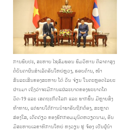
ການພົບປະ, ສະຫາຍ ໄຊສົມພອນ ພົມວິຫານ ຕີລາຄາສູງ
ຕໍ່ບັນດາຜົນສຳເລັດອັນໃຫຍ່ຫຼວງ, ຮອບດ້ານ, ໜ້າ
ສັນລະເສີນຂອງສະຫາຍ ໂດ໋ ວັນ ຈ໋ຽນ ໃນຕະຫຼອດໄລຍະ
ຜ່ານມາ ເຖິງວ່າຈະມີການແຜ່ລະບາດຂອງພະຍາດໂຄ
ວິດ-19 ແລະ ເສດຖະກິດໂລກ ແລະ ພາກພື້ນ ມີຫຼາຍສິ່ງ
ທ້າທາຍ, ແຕ່ພາຍໃຕ້ການນໍາພາອັນຖືກຕ້ອງ, ສະຫຼາດ
ສ່ອງໃສ, ເດັດດ່ຽວ ຂອງພັກກອມມູນິດຫວຽດນາມ, ອັນ
ມີສະຫາຍເລຂາທິການໃຫຍ່ ຫງວຽນ ຟູ ຈ້ອງ ເປັນຜູ້ນໍາ