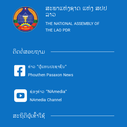
ສະພາແຫ່ງຊາດ ແຫ່ງ ສປປ
ລາວ
THE NATIONAL ASSEMBLY OF
THE LAO PDR
ຕິດຕໍ່ສອບຖາມ
ຂ່າວ "ຜູ້ແທນປະຊາຊົນ"

Phouthen Pasaxon News
ຊ່ອງຂ່າວ "NAmedia"

NAmedia Channel
ສະຖິຕິຜູ້ເຂົ້າໃຊ້