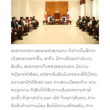
ສະຫາຍປະທານສະພາແຫ່ງຊາດລາວ ຍັງກ່າວຕື່ມອີກວ່າ
ເຖິງສະພາບພາກພື້ນ, ສາກົນ ມີການຜັນແປຢ່າງໄວວາ,
ສັບສົນ, ສະພາບພາຍໃນຂອງສອງປະເທດ ມີຄວາມ
ຫຍຸ້ງຍາກບໍ່ໜ້ອຍ, ແຕ່ສາຍພົວພັນມິດຕະພາບທີ່ຍິ່ງໃຫຍ່,
ຄວາມສາມັກຄີພິເສດ ແລະ ການຮ່ວມມືຮອບດ້ານ ລາວ-
ຫວຽດນາມ ຍັງສືບຕໍ່ໄດ້ຮັບການເສີມຂະຫຍາຍຢ່າງບໍ່
ຢຸດຢັ້ງ ທັງທາງກວ້າງ ແລະ ເລິກ ໃນທຸກໆຂົງເຂດ, ການ
ພົວພັນດ້ານການເມືອງ ສືບຕໍ່ມີຄວາມໜັກແໜ້ນ, ການ