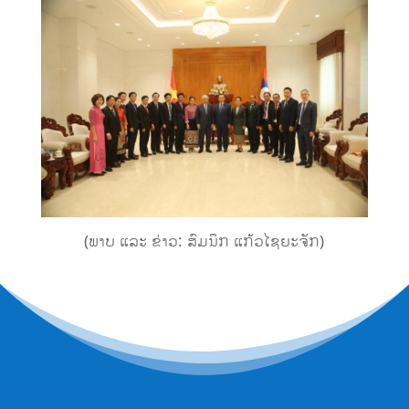
(ພາບ ແລະ ຂ່າວ: ສົມນຶກ ແກ້ວໄຊຍະຈັກ)