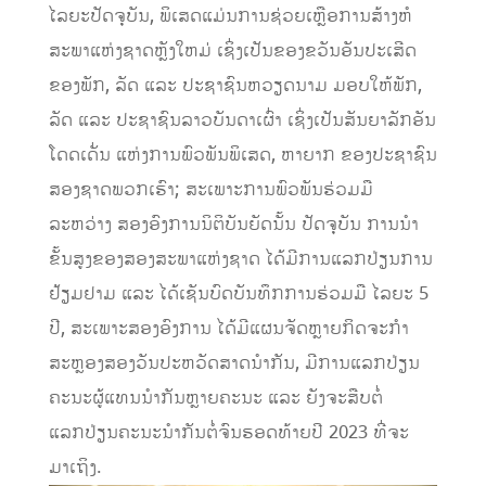
ໄລຍະປັດຈຸບັນ, ພິເສດແມ່ນການຊ່ວຍເຫຼືອການສ້າງຫໍ
ສະພາແຫ່ງຊາດຫຼັງໃຫມ່ ເຊິ່ງເປັນຂອງຂວັນອັນປະເສີດ
ຂອງພັກ, ລັດ ແລະ ປະຊາຊົນຫວຽດນາມ ມອບໃຫ້ພັກ,
ລັດ ແລະ ປະຊາຊົນລາວບັນດາເຜົ່າ ເຊິ່ງເປັນສັນຍາລັກອັນ
ໂດດເດັ່ນ ແຫ່ງການພົວພັນພິເສດ, ຫາຍາກ ຂອງປະຊາຊົນ
ສອງຊາດພວກເຮົາ; ສະເພາະການພົວພັນຮ່ວມມື
ລະຫວ່າງ ສອງອົງການນິຕິບັນຍັດນັ້ນ ປັດຈຸບັນ ການນໍາ
ຂັ້ນສູງຂອງສອງສະພາແຫ່ງຊາດ ໄດ້ມີການແລກປ່ຽນການ
ຢ້ຽມຢາມ ແລະ ໄດ້ເຊັນບົດບັນທຶກການຮ່ວມມື ໄລຍະ 5
ປີ, ສະເພາະສອງອົງການ ໄດ້ມີແຜນຈັດຫຼາຍກິດຈະກຳ
ສະຫຼອງສອງວັນປະຫວັດສາດນໍາກັນ, ມີການແລກປ່ຽນ
ຄະນະຜູ້ແທນນໍາກັນຫຼາຍຄະນະ ແລະ ຍັງຈະສືບຕໍ່
ແລກປ່ຽນຄະນະນໍາກັນຕໍ່ຈົນຮອດທ້າຍປີ 2023 ທີ່ຈະ
ມາເຖິງ.