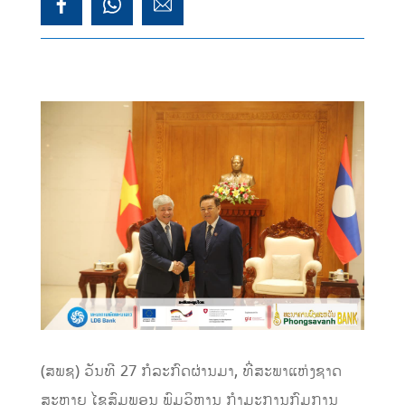
(ສພຊ) ວັນທີ 27 ກໍລະກົດຜ່ານມາ, ທີ່ສະພາແຫ່ງຊາດ
ສະຫາຍ ໄຊສົມພອນ ພົມວິຫານ ກໍາມະການກົມການ