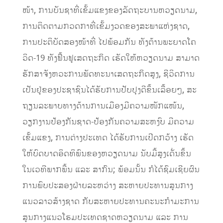
ໜ້າ, ການບັນຊາທີ່ເຂັ້ມແຂງຂອງລັດຖະບານຫວຽດນາມ,
ການຕິດຕາມກວດກາທີ່ເຂັ້ມງວດຂອງສະພາແຫ່ງຊາດ,
ການປະຕິບັດສອງໜ້າທີ່ ໄປພ້ອມກັນ ທັງຕ້ານພະຍາດໂຄ
ວິດ-19 ທັງຟື້ນຟູເສດຖະກິດ ເຮັດໃຫ້ຫວຽດນາມ ສາມາດ
ຮັກສາຈັງຫວະການພັດທະນາເສດຖະກິດສູງ, ຊີວິດການ
ເປັນຢູ່ຂອງປະຊາຊົນໄດ້ຮັບການປັບປຸງດີຂຶ້ນເລື້ອຍໆ, ສະ
ຖຽນລະພາບທາງດ້ານການເມືອງມີຄວາມໜັກແໜ້ນ,
ວຽກງານປ້ອງກັນຊາດ-ປ້ອງກັນຄວາມສະຫງົບ ມີຄວາມ
ເຂັ້ມແຂງ, ການຕ່າງປະເທດ ໄດ້ຮັບການເປີດກວ້າງ ເຮັດ
ໃຫ້ບົດບາດອິດທິພົນຂອງຫວຽດນາມ ນັບມື້ສູງເດັ່ນຂຶ້ນ
ໃນເວທີພາກພື້ນ ແລະ ສາກົນ; ພ້ອມນັ້ນ ກໍໄດ້ຊົມເຊີຍຜົນ
ການພົບປະສອງຝ່າຍລະຫວ່າງ ສະຫາຍປະທານສູນກາງ
ແນວລາວສ້າງຊາດ ກັບສະຫາຍປະທານຄະນະກໍາມະການ
ສູນກາງແນວໂຮມປະເທດຊາດຫວຽດນາມ ແລະ ການ