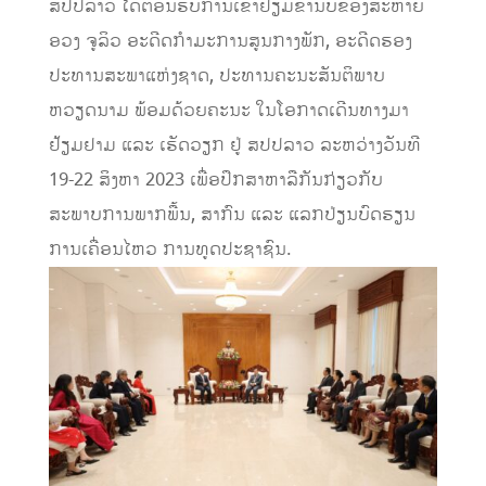
ສປປລາວ ໄດ້ຕ້ອນຮັບການເຂົ້າຢ້ຽມຂຳ່ນັບຂອງສະຫາຍ
ອວງ ຈູລິວ ອະດີດກໍາມະການສູນກາງພັກ, ອະດີດຮອງ
ປະທານສະພາແຫ່ງຊາດ, ປະທານຄະນະສັນຕິພາບ
ຫວຽດນາມ ພ້ອມດ້ວຍຄະນະ ໃນໂອກາດເດີນທາງມາ
ຢ້ຽມຢາມ ແລະ ເຮັດວຽກ ຢູ່ ສປປລາວ ລະຫວ່າງວັນທີ
19-22 ສິງຫາ 2023 ເພື່ອປຶກສາຫາລືກັນກ່ຽວກັບ
ສະພາບການພາກພື້ນ, ສາກົນ ແລະ ແລກປ່ຽນບົດຮຽນ
ການເຄື່ອນໄຫວ ການທູດປະຊາຊົນ.