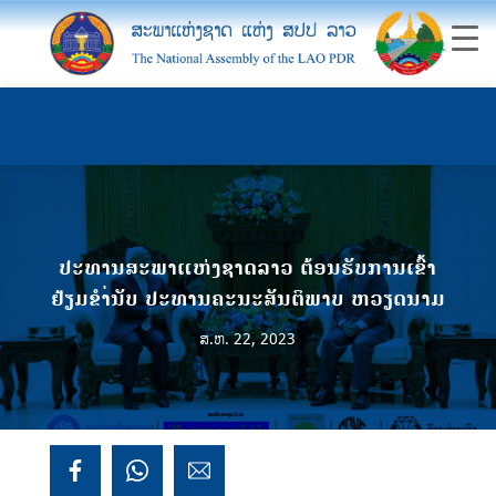
ປະທານສະພາແຫ່ງຊາດລາວ ຕ້ອນຮັບການເຂົ້າ
ຢ້ຽມຂຳ່ນັບ ປະທານຄະນະສັນຕິພາບ ຫວຽດນາມ
ສ.ຫ. 22, 2023