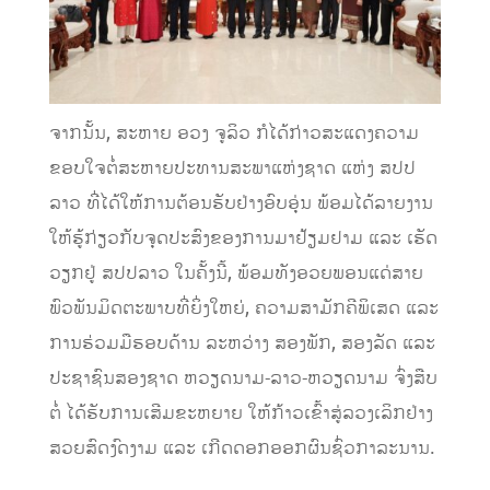
ຈາກນັ້ນ, ສະຫາຍ ອວງ ຈູລິວ ກໍໄດ້ກ່າວສະແດງຄວາມ
ຂອບໃຈຕໍ່ສະຫາຍປະທານສະພາແຫ່ງຊາດ ແຫ່ງ ສປປ
ລາວ ທີ່ໄດ້ໃຫ້ການຕ້ອນຮັບຢ່າງອົບອຸ່ນ ພ້ອມໄດ້ລາຍງານ
ໃຫ້ຮູ້ກ່ຽວກັບຈຸດປະສົງຂອງການມາຢ້ຽມຢາມ ແລະ ເຮັດ
ວຽກຢູ່ ສປປລາວ ໃນຄັ້ງນີ້, ພ້ອມທັງອວຍພອນແດ່ສາຍ
ພົວພັນມິດຕະພາບທີ່ຍິ່ງໃຫຍ່, ຄວາມສາມັກຄີພິເສດ ແລະ
ການຮ່ວມມືຮອບດ້ານ ລະຫວ່າງ ສອງພັກ, ສອງລັດ ແລະ
ປະຊາຊົນສອງຊາດ ຫວຽດນາມ-ລາວ-ຫວຽດນາມ ຈົ່ງສືບ
ຕໍ່ ໄດ້ຮັບການເສີມຂະຫຍາຍ ໃຫ້ກ້າວເຂົ້າສູ່ລວງເລິກຢ່າງ
ສວຍສົດງົດງາມ ແລະ ເກີດດອກອອກຜົນຊົ່ວກາລະນານ.