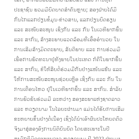
ປະຊາຊົນ ພວມມີບົດບາດສຳຄັນຫຼາຍ; ສອງຝ່າຍໄດ້ມີ
ກົນໄກແລກປ່ຽນຂໍ້ມູນ-ຂ່າວສານ, ແລກປ່ຽນບົດຮຽນ
ແລະ ສະໜັບສະໜູນ ເຊິ່ງກັນ ແລະ ກັນ ໃນເວທີພາກພື້ນ
ແລະ ສາກົນ, ສ້າງສະພາບແວດລ້ອມທີ່ເອື້ອອໍານວຍ ໃນ
ການເສີມສ້າງມິດຕະພາບ, ສັນຕິພາບ ແລະ ການຮ່ວມມື
ເພື່ອການພັດທະນາຢູ່ທັງພາຍໃນປະເທດ ກໍຄືໃນພາກພືື້ນ
ແລະ ສາກົນ, ຂໍໃຫ້ສືບຕໍ່ຮ່ວມມືກັນຢ່າງແໜ້ນແຟ້ນ ແລະ
ໃຫ້ການສະໜັບສະໜູນຊ່ວຍເຫຼືອ ເຊິ່ງກັນ ແລະ ກັນ ໃນ
ການເຄື່ອນໄຫວ ຢູ່ໃນເວທີພາກພື້ນ ແລະ ສາກົນ. ສຳລັບ
ການພົວພັນຮ່ວມມື ລະຫວ່າງ ສອງສະພາແຫ່ງຊາດລາວ
ແລະ ຫວຽດນາມ ໃນໄລຍະຜ່ານມາ ແມ່ນໄດ້ຮັບການເສີມ
ຂະຫຍາຍຂຶ້ນຢ່າງຕໍ່ເນື່ອງ ເຊິ່ງໄດ້ນໍາເອົາຜົນປະໂຫຍດຕົວ
ຈິງມາສູ່ສອງອົງການນິຕິບັນຍັດ ໂດຍສະເພາະໃນປີ
ສາມັກຄີມິດຕະພາບລາວ-ຫວຽດນາມ ປີ 2022 ຜ່ານມາ,