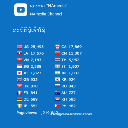
ຊ່ອງຂ່າວ "NAmedia"

NAmedia Channel
ສະຖິຕິຜູ້ເຂົ້າໃຊ້