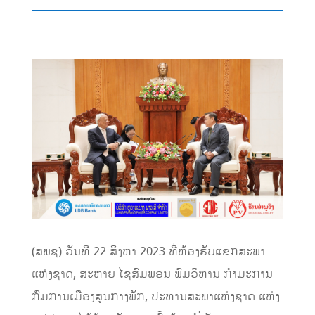
(ສພຊ) ວັນທີ 22 ສິງຫາ 2023 ທີ່ຫ້ອງຮັບແຂກສະພາ
ແຫ່ງຊາດ, ສະຫາຍ ໄຊສົມພອນ ພົມວິຫານ ກຳມະການ
ກົມການເມືອງສູນກາງພັກ, ປະທານສະພາແຫ່ງຊາດ ແຫ່ງ