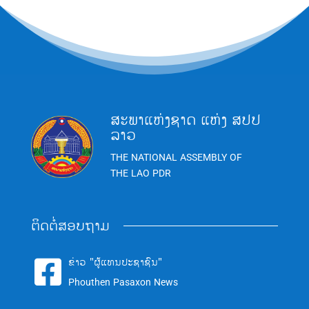
ສະພາແຫ່ງຊາດ ແຫ່ງ ສປປ
ລາວ
THE NATIONAL ASSEMBLY OF
THE LAO PDR
ຕິດຕໍ່ສອບຖາມ
ຂ່າວ "ຜູ້ແທນປະຊາຊົນ"

Phouthen Pasaxon News