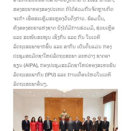
ສອງສະພາຂອງສອງປະເທດ ກໍໄດ້ຮ່ວມກັນຈັດຫຼາຍກິດ
ຈະກໍາ ເພື່ອສະເຫຼີມສະຫຼອງວັນດັ່ງກ່າວ. ພ້ອມນັ້ນ,
ທັງສອງສະພາແຫ່ງຊາດ ຍັງໄດ້ມີການຮ່ວມມື, ຊ່ວຍເຫຼືອ
ແລະ ສະໜັບສະໜູນ ເຊິ່ງກັນ ແລະ ກັນ ໃນເວທີ
ລັດຖະສະພາພາກພື້ນ ແລະ ສາກົນ ເປັນຕົ້ນແມ່ນ ກອງ
ປະຊຸມສະມັດຊາໃຫຍ່ລັດຖະສະພາ ລະຫວ່າງ ຊາດອາ
ຊຽນ (AIPA), ກອງປະຊຸມສະມັດຊາໃຫຍ່ຂອງສະຫະພັນ
ລັດຖະສະພາກົນ (IPU) ແລະ ການເຄື່ອນໄຫວໃນເວທີ
ລັດຖະສະພາອື່ນໆ.