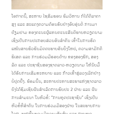
ໂອກາດນີ້, ສະຫາຍ ໄຊສົມພອນ ພົມວິຫານ ກໍໄດ້ຕີລາຄາ
ສູງ ແລະ ສະແດງຄວາມຕ້ອນຮັບຢ່າງອົບອຸ່ນຕໍ່ ການມາ
ຢ້ຽມຢາມ ຂອງຄະນະຜູ້ແທນຄະນະສັນຕິພາບຫວຽດນາມ
ເຊິ່ງເປັນການປະກອບສ່ວນອັນສຳຄັນ ເຂົ້າໃນການຮັດ
ແໜ້ນສາຍພົວພັນມິດຕະພາບອັນຍິ່ງໃຫຍ່, ຄວາມສາມັກຄີ
ພິເສດ ແລະ ການຮ່ວມມືຮອບດ້ານ ຂອງສອງພັກ, ສອງ
ລັດ ແລະ ປະຊາຊົນສອງຊາດລາວ-ຫວຽດນາມ ໃຫ້ນັບມື້
ໄດ້ຮັບການເສີມຂະຫຍາຍ ແລະ ກ້າວເຂົ້າສູ່ລວງເລິກຢ່າງ
ບໍ່ຢຸດຢັ້ງ. ພ້ອມນັ້ນ, ສະຫາຍປະທານສະພາແຫ່ງຊາດລາວ
ຍັງໄດ້ຊົມເຊີຍຜົນສຳເລັດການພົບປະ 2 ຝ່າຍ ແລະ ຜົນ
ການສຳມະນາ ໃນຫົວຂໍ້: “ການທູດປະຊາຊົນ” ເຊິ່ງເປັນ
ຫົວຂໍ້ທີ່ສຳຄັນ ໃນການຮ່ວມມືສອງຝ່າຍ ໃນສະພາບການ
ໂລກ, ພາກພື້ນພວມມີຄວາມສັບສົນ ແລະ ການທູດ