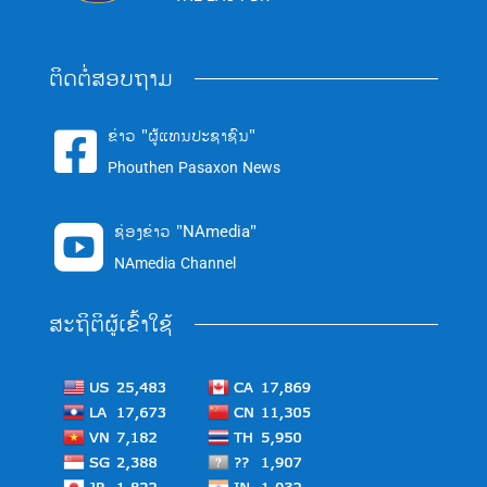
ຕິດຕໍ່ສອບຖາມ
ຂ່າວ "ຜູ້ແທນປະຊາຊົນ"

Phouthen Pasaxon News
ຊ່ອງຂ່າວ "NAmedia"

NAmedia Channel
ສະຖິຕິຜູ້ເຂົ້າໃຊ້