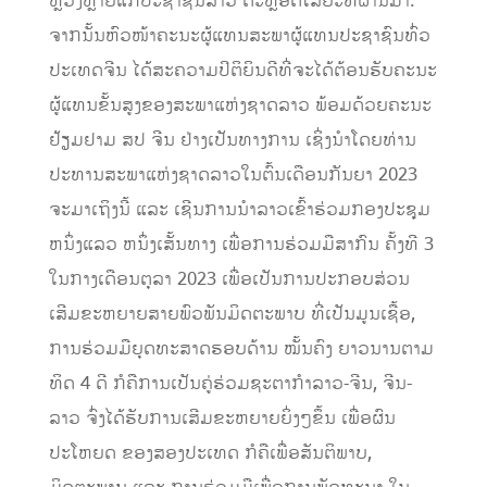
ຫຼວງຫຼາຍແກ່ປະຊາຊົນລາວ ຕະຫຼອດໄລຍະທີ່ຜ່ານມາ.
ຈາກນັ້ນຫົວໜ້າຄະນະຜູ້ແທນສະພາຜູ້ແທນປະຊາຊົນທົ່ວ
ປະເທດຈີນ ໄດ້ສະຄວາມປິຕິຍິນດີທີ່ຈະໄດ້ຕ້ອນຮັບຄະນະ
ຜູ້ແທນຂັ້ນສູງຂອງສະພາແຫ່ງຊາດລາວ ພ້ອມດ້ວຍຄະນະ
ຢ້ຽມຢາມ ສປ ຈີນ ຢ່າງເປັນທາງການ ເຊິ່ງນໍາໂດຍທ່ານ
ປະທານສະພາແຫ່ງຊາດລາວໃນຕົ້ນເດືອນກັນຍາ 2023
ຈະມາເຖິງນີ້ ແລະ ເຊີນການນໍາລາວເຂົ້າຮ່ວມກອງປະຊຸມ
ຫນຶ່ງແລວ ຫນຶ່ງເສັ້ນທາງ ເພື່ອການຮ່ວມມືສາກົນ ຄັ້ງທີ 3
ໃນກາງເດືອນຕຸລາ 2023 ເພື່ອເປັນການປະກອບສ່ວນ
ເສີມຂະຫຍາຍສາຍພົວພັນມິດຕະພາບ ທີ່ເປັນມູນເຊື້ອ,
ການຮ່ວມມືຍຸດທະສາດຮອບດ້ານ ໝັ້ນຄົງ ຍາວນານຕາມ
ທິດ 4 ດີ ກໍຄືການເປັນຄູ່ຮ່ວມຊະຕາກຳລາວ-ຈີນ, ຈີນ-
ລາວ ຈົ່ງໄດ້ຮັບການເສີມຂະຫຍາຍຍິ່ງໆຂຶ້ນ ເພື່ອຜົນ
ປະໂຫຍດ ຂອງສອງປະເທດ ກໍຄືເພື່ອສັນຕິພາບ,