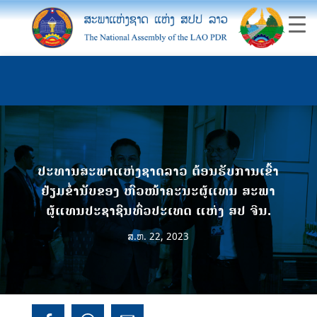
ປະທານສະພາແຫ່ງຊາດລາວ ຕ້ອນຮັບການເຂົ້າ
ຢ້ຽມຂໍ່ານັບຂອງ ຫົວໜ້າຄະນະຜູ້ແທນ ສະພາ
ຜູ້ແທນປະຊາຊົນທົ່ວປະເທດ ແຫ່ງ ສປ ຈີນ.
ສ.ຫ. 22, 2023