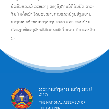
ພົວພັນຮ່ວມມື ລະຫວ່າງ ສອງອົງການນິຕິບັນຍັດ ລາວ-
ຈີນ ໃນຕໍ່ຫນ້າ ໂດຍສະເພາະການແລກປ່ຽນຢ້ຽມຢາມ
ຂອງຄະນະຜູ້ແທນຂອງສອງປະເທດ ແລະ ແລກປ່ຽນ
ບົດຮຽນທີ່ສອງຝ່າຍທີ່ມີຄວາມສົນໃຈຮ່ວມກັນ ແລະອື່ນ
ໆ.
ສະພາແຫ່ງຊາດ ແຫ່ງ ສປປ
ລາວ
THE NATIONAL ASSEMBLY OF
THE LAO PDR