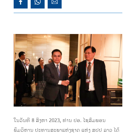
ໃນວັນທີ 8 ສິງຫາ 2023, ທ່ານ ປອ. ໄຊສົມພອນ
ພົມວິຫານ ປະທານສະພາແຫ່ງຊາດ ແຫ່ງ ສປປ ລາວ ໄດ້