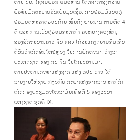
ທ່ານ ປອ. ໄຊສົມພອນ ພົມວິຫານ ໄດ້ຕີລາຄາສູງຕໍ່ສາຍ
ພົວພັນມິດຕະພາບອັນເປັນມູນເຊື້ອ, ການຮ່ວມມືແບບຄູ່
ຮ່ວມຍຸດທະສາດຮອບດ້ານ ໝັ້ນຄົງ ຍາວນານ ຕາມທິດ 4
ດີ ແລະ ການເປັນຄູ່ຮ່ວມຊະຕາກໍາ ລະຫວ່າງສອງພັກ,
ສອງລັດຖະບານລາວ-ຈີນ ແລະ ໄດ້ສະແດງຄວາມຊົມເຊີຍ
ຕໍ່ຜົນສໍາເລັດອັນໃຫຍ່ຫຼວງ ໃນການພັດທະນາ, ສ້າງສາ
ປະເທດຊາດ ຂອງ ສປ ຈີນ ໃນໄລຍະຜ່ານມາ.
ທ່ານປະທານສະພາແຫ່ງຊາດ ແຫ່ງ ສປປ ລາວ ໄດ້
ລາຍງານໃຫ້ຊາບ ກ່ຽວກັບ ສະພາແຫ່ງຊາດລາວ ຫາກໍ່ສໍາ
ເລັດກອງປະຊຸມສະໄໝສາມັນເທື່ອທີ 5 ຂອງສະພາ
ແຫ່ງຊາດ ຊຸດທີ IX.