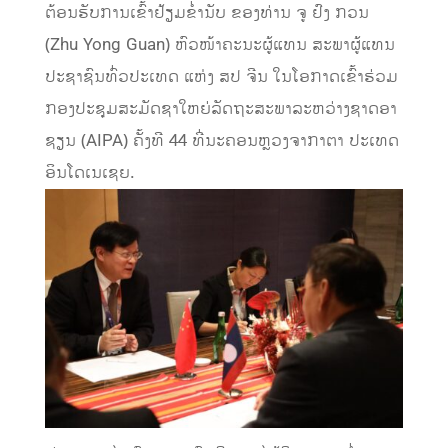
ຕ້ອນຮັບການເຂົ້າຢ້ຽມຂໍ່ານັບ ຂອງທ່ານ ຈູ ຢົງ ກວນ
(Zhu Yong Guan) ຫົວໜ້າຄະນະຜູ້ແທນ ສະພາຜູ້ແທນ
ປະຊາຊົນທົ່ວປະເທດ ແຫ່ງ ສປ ຈີນ ໃນໂອກາດເຂົ້າຮ່ວມ
ກອງປະຊຸມສະມັດຊາໃຫຍ່ລັດຖະສະພາລະຫວ່າງຊາດອາ
ຊຽນ (AIPA) ຄັ້ງທີ 44 ທີ່ນະຄອນຫຼວງຈາກາຕາ ປະເທດ
ອິນໂດເນເຊຍ.