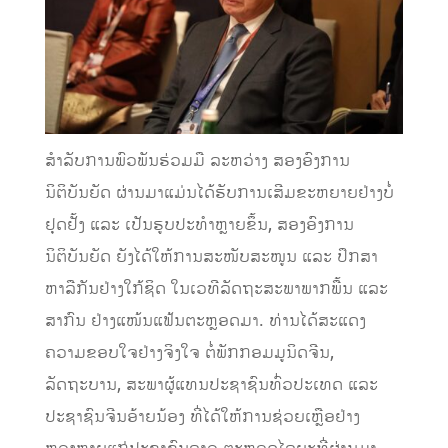
ສໍາລັບການພົວພັນຮ່ວມມື ລະຫວ່າງ ສອງອົງການ
ນິຕິບັນຍັດ ຜ່ານມາແມ່ນໄດ້ຮັບການເສີມຂະຫຍາຍຢ່າງບໍ່
ຢຸດຢັ້ງ ແລະ ເປັນຮູບປະທໍາຫຼາຍຂຶ້ນ, ສອງອົງການ
ນິຕິບັນຍັດ ຍັງໄດ້ໃຫ້ການສະໜັບສະໜູນ ແລະ ປຶກສາ
ຫາລືກັນຢ່າງໃກ້ຊິດ ໃນເວທີລັດຖະສະພາພາກພື້ນ ແລະ
ສາກົນ ຢ່າງແໜ້ນແຟ້ນຕະຫຼອດມາ. ທ່ານໄດ້ສະແດງ
ຄວາມຂອບໃຈຢ່າງຈິງໃຈ ຕໍ່ພັກກອມມູນິດຈີນ,
ລັດຖະບານ, ສະພາຜູ້ແທນປະຊາຊົນທົ່ວປະເທດ ແລະ
ປະຊາຊົນຈີນອ້າຍນ້ອງ ທີ່ໄດ້ໃຫ້ການຊ່ວຍເຫຼືອຢ່າງ