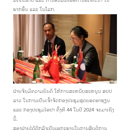
ມິດຕະພາບ ແລະ ການຮ່ວມມືເພື່ອການພັດທະນາ ໃນ
ພາກພື້ນ ແລະ ໃນໂລກ.
ຝ່າຍຈີນມີຄວາມຍິນດີ ໃຫ້ການສະຫນັບສະຫນູນ ສປປ
ລາວ ໃນການເປັນເຈົ້າຈັດກອງປະຊຸມສຸດຍອດອາຊຽນ
ແລະ ກອງປະຊຸມໄອປາ ຄັ້ງທີ 44 ໃນປີ 2024 ຈະມາເຖິງ
ນີ້.
ສອງຝ່າຍໄດ້ຕົກລົງເປັນເອກະພາບໃນການສືບຕໍ່ການ