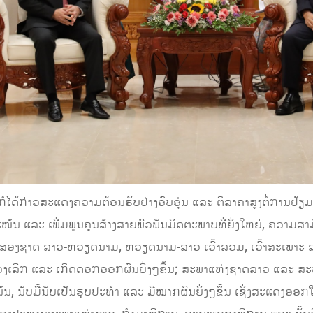
ກໍໄດ້ກ່າວສະແດງຄວາມຕ້ອນຮັບຢ່າງອົບອຸ່ນ ແລະ ຕີລາຄາສູງຕໍ່ການ
ແໜ້ນ ແລະ ເພີ່ມພູນຄູນສ້າງສາຍພົວພັນມິດຕະພາບທີ່ຍິ່ງໃຫຍ່, ຄວາມ
ນສອງຊາດ ລາວ-ຫວຽດນາມ, ຫວຽດນາມ-ລາວ ເວົ້າລວມ, ເວົ້າສະເພາະ
່ລວງເລິກ ແລະ ເກີດດອກອອກຜົນຍິ່ງໆຂຶ້ນ; ສະພາແຫ່ງຊາດລາວ ແລະ ສ
້ນ, ນັບມື້ນັບເປັນຮູບປະທໍາ ແລະ ມີໝາກຜົນຍິ່ງໆຂຶ້ນ ເຊິ່ງສະແດ