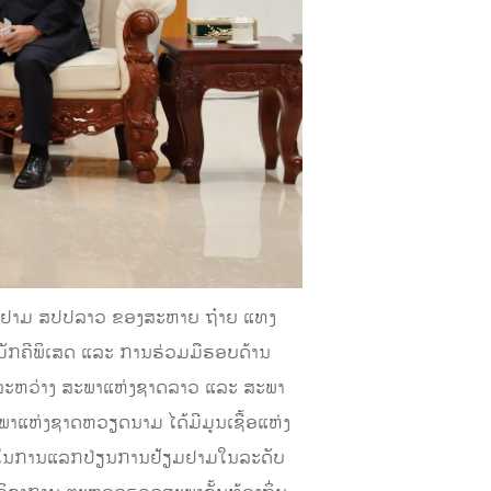
ຢ້ຽມຢາມ ສປປລາວ ຂອງສະຫາຍ ຖ໋າຍ ແທງ
ສາມັກຄີພິເສດ ແລະ ການຮ່ວມມືຮອບດ້ານ
 ລະຫວ່າງ ສະພາແຫ່ງຊາດລາວ ແລະ ສະພາ
ະພາແຫ່ງຊາດຫວຽດນາມ ໄດ້ມີມູນເຊື້ອແຫ່ງ
ງອອກໃນການແລກປ່ຽນການຢ້ຽມຢາມໃນລະດັບ