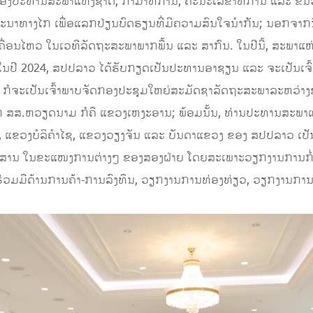
ອງປະທານສະພາແຫ່ງຊາດ, ກຳມາທິການ, ຄະນະເລຂາທິການ ແລະ ຂັ້ນວ
ນາທາງໄກ ເພື່ອແລກປ່ຽນບົດຮຽນທີ່ມີຄວາມສົນໃຈນໍາກັນ; ນອກຈາກນີ້
ນເຄື່ອນໄຫວ ໃນເວທີລັດຖະສະພາພາກພື້ນ ແລະ ສາກົນ. ໃນປີນີ້, ສະພາແ
 ໃນປີ 2024, ສປປລາວ ໄດ້ຮັບກຽດເປັນປະທານອາຊຽນ ແລະ ຈະເປັນເຈົ
າວ ກໍຈະເປັນເຈົ້າພາບຈັດກອງປະຊຸມໃຫຍ່ສະມັດຊາລັດຖະສະພາລະຫວ່າງຊາ
າກ ສສ.ຫວຽດນາມ ກໍຄື ແຂວງເຫງະອານ; ພ້ອມນັ້ນ, ທ່ານປະທານສະພາ
, ແຂວງບໍລິຄໍາໄຊ, ແຂວງວຽງຈັນ ແລະ ບັນດາແຂວງ ຂອງ ສປປລາວ ເປັນ
່າວສານ ໃນຂະແໜງການຕ່າງໆ ຂອງສອງຝ່າຍ ໂດຍສະເພາະວຽກງານການກໍ່
ວມມືດ້ານການຄ້າ-ການລົງທຶນ, ວຽກງານການທ່ອງທ່ຽວ, ວຽກງານກາ