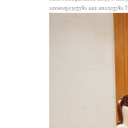
ນະຄອນຫຼວງວຽງຈັນ ແລະ ແຂວງວຽງຈັນ ໃນ