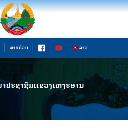
ສາຍດ່ວນ
ລາວ
ະພາປະຊາຊົນແຂວງເຫງະອານ