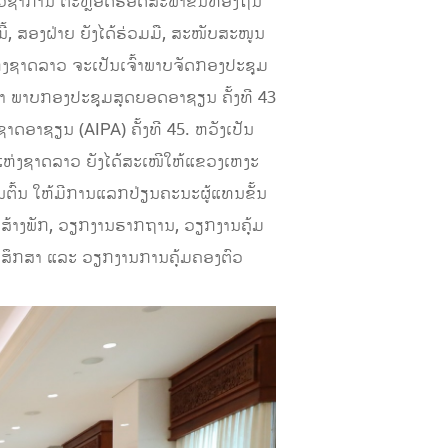
ິຊາການ ຕະຫຼອດຮອດສະພາຂັ້ນທ້ອງຖິ່ນ
, ສອງຝ່າຍ ຍັງໄດ້ຮ່ວມມື, ສະໜັບສະໜູນ
ຫ່ງຊາດລາວ ຈະເປັນເຈົ້າພາບຈັດກອງປະຊຸມ
້າ ພາບກອງປະຊຸມສຸດຍອດອາຊຽນ ຄັ້ງທີ 43
ດອາຊຽນ (AIPA) ຄັ້ງທີ 45. ຫວັງເປັນ
ແຫ່ງຊາດລາວ ຍັງໄດ້ສະເໜີໃຫ້ແຂວງເຫງະ
ຕົ້ນ ໃຫ້ມີການແລກປ່ຽນຄະນະຜູ້ແທນຂັ້ນ
ສ້າງພັກ, ວຽກງານຮາກຖານ, ວຽກງານຄຸ້ມ
ນສຶກສາ ແລະ ວຽກງານການຄຸ້ມຄອງຕົວ