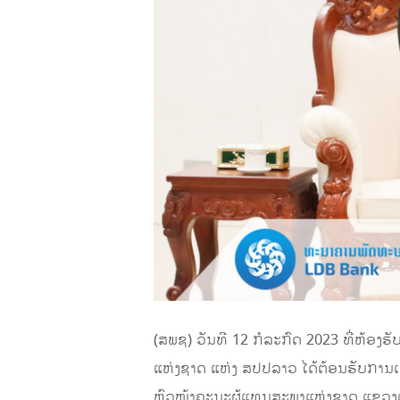
(ສພຊ) ວັນທີ 12 ກໍລະກົດ 2023 ທີ່ຫ້
ແຫ່ງຊາດ ແຫ່ງ ສປປລາວ ໄດ້ຕ້ອນຮັບການເ
ຫົວໜ້າຄະນະຜູ້ແທນສະພາແຫ່ງຊາດ ແຂວງເ