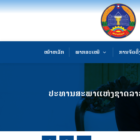
ໜ້າຫລັກ
ພາກສະເໜີ
ການຈັດຕັ້
ປະທານສະພາແຫ່ງຊາດລາວ 