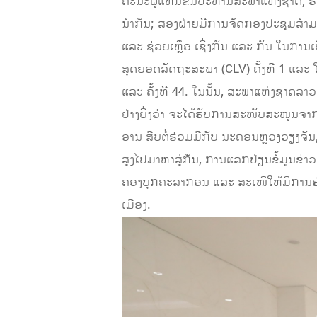
ຄະນະຜູ້ແທນຂັ້ນປະທານສະພາແຫ່ງຊາດ, ຮ
ນໍາກັນ; ສອງຝ່າຍມີການຈັດກອງປະຊຸມສຳມະ
ແລະ ຊ່ວຍເຫຼືອ ເຊິ່ງກັນ ແລະ ກັນ ໃນກາ
ສຸດຍອດລັດຖະສະພາ (CLV) ຄັ້ງທີ 1 ແລະ
ແລະ ຄັ້ງທີ 44. ໃນນັ້ນ, ສະພາແຫ່ງຊາດລ
ຢ່າງຍິ່ງວ່າ ຈະໄດ້ຮັບການສະໜັບສະໜູນຈ
ອານ ສືບຕໍ່ຮ່ວມມືກັບ ນະຄອນຫຼວງວຽງຈັນ
ສູງໄປມາຫາສູ່ກັນ, ການແລກປ່ຽນຂໍ້ມູນຂ
ຄອງບຸກຄະລາກອນ ແລະ ສະເໜີໃຫ້ມີການຮ່
ເມືອງ.