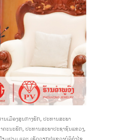
ການເມືອງສູນກາງພັກ, ປະທານສະພາ
ເລຂາຄະນະພັກ, ປະທານສະພາປະຊາຊົນແຂວງ,
ຽມຢາມ ແລະ ເຮັດວຽກຢູ່ແຂວງບໍລິຄຳໄຊ,