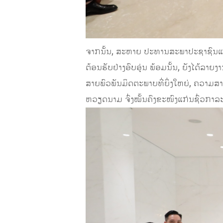
ຈາກນັ້ນ, ສະຫາຍ ປະທານສະພາປະຊາຊົນແ
ຕ້ອນຮັບຢ່າງອົບອຸ່ນ ພ້ອມນັ້ນ, ຍັງໄດ້ລ
ສາຍພົວພັນມິດຕະພາບທີ່ຍິ່ງໃຫຍ່, ຄວາ
ຫວຽດນາມ ຈົ່ງໝັ້ນຄົງຂະໜົງແກ່ນຊົ່ວກາລ