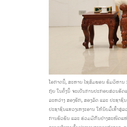
ໂອກາດນີ້, ສະຫາຍ ໄຊສົມພອນ ພົມວິຫານ 
ກຸ່ຍ ໃນຄັ້ງນີ້ ຈະເປັນການປະກອບສ່ວນຮັດ
ລະຫວ່າງ ສອງພັກ, ສອງລັດ ແລະ ປະຊາຊົ
ປະຊາຊົນແຂວງເຫງະອານ ໃຫ້ນັບມື້ເຂົ້າສູ
ການພົວພັນ ແລະ ຮ່ວມມືກັນຢ່າງສະໜິດແໜ