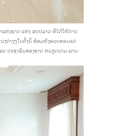
ຫ່ງຊາດ ແຫ່ງ ສປປລາວ ທີ່ໄດ້ໃຫ້ການ
ຂວງຕ່າງໆໃນຄັ້ງນີ້ ພ້ອມທັງອວຍພອນແດ່
ດ ແລະ ປະຊາຊົນສອງຊາດ ຫວຽດນາມ-ລາວ-