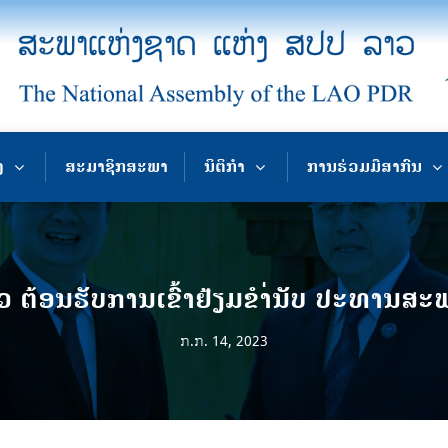
ງ
ສະມາຊິກສະພາ
ນິຕິກຳ
ການຮ່ວມມືສາກົນ
ຕ້ອນຮັບການເຂົ້າຢ້ຽມຂຳ່ນັບ ປະທານສ
ກ.ກ. 14, 2023