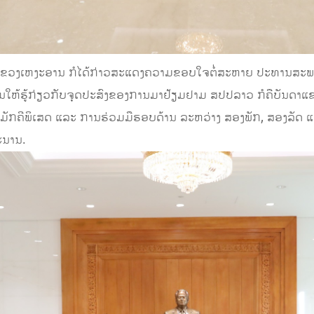
ຂວງເຫງະອານ ກໍໄດ້ກ່າວສະແດງຄວາມຂອບໃຈຕໍ່ສະຫາຍ ປະທານສະພາແ
າຍງານໃຫ້ຮູ້ກ່ຽວກັບຈຸດປະສົງຂອງການມາຢ້ຽມຢາມ ສປປລາວ ກໍຄືບັນດາແ
ມສາມັກຄີພິເສດ ແລະ ການຮ່ວມມືຮອບດ້ານ ລະຫວ່າງ ສອງພັກ, ສອງລັ
ະນານ.