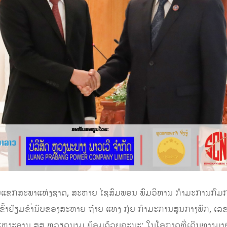
ອງຮັບແຂກສະພາແຫ່ງຊາດ, ສະຫາຍ ໄຊສົມພອນ ພົມວິຫານ ກຳມະການກົມ
ຂົ້າຢ້ຽມຂຳ່ນັບຂອງສະຫາຍ ຖ໋າຍ ແທງ ກຸ່ຍ ກຳມະການສູນກາງພັກ, 
ຫງະອານ ສສ.ຫວຽດນາມ ພ້ອມດ້ວຍຄະນະ; ໃນໂອກາດທີ່ເດີນທາງມາຢ້