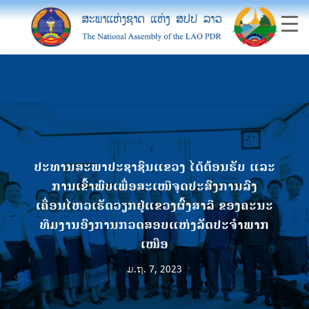
ປະທານສະພາປະຊາຊົນແຂວງ ໄດ້ຕ້ອນຮັບ ແລະ
ການເຂົ້າພົບເພື່ອສະເໜີຈຸດປະສົງການລົງ
ເຄື່ອນໄຫວເຮັດວຽກຢູ່ແຂວງຜົ້ງສາລີ ຂອງຄະນະ
ທີມງານອົງການກວດສອບແຫ່ງລັດປະຈໍາພາກ
ເໜືອ
ມ.ຖ. 7, 2023