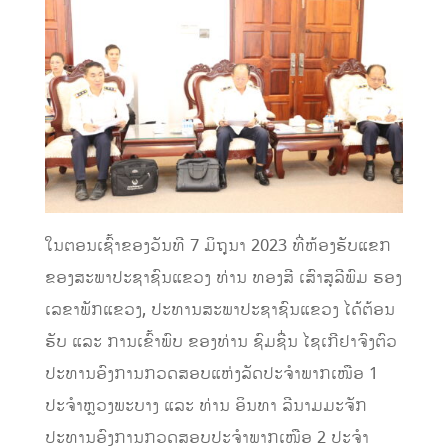
ໃນຕອນເຊົ້າຂອງວັນທີ 7 ມິຖຸນາ 2023 ທີ່ຫ້ອງຮັບແຂກ
ຂອງສະພາປະຊາຊົນແຂວງ ທ່ານ ທອງສີ ເສົາສຸລີພົມ ຮອງ
ເລຂາພັກແຂວງ, ປະທານສະພາປະຊາຊົນແຂວງ ໄດ້ຕ້ອນ
ຮັບ ແລະ ການເຂົ້າພົບ ຂອງທ່ານ ຊົມຊື່ນ ໄຊເກີຢາຈົງຕົວ
ປະທານອົງການກວດສອບແຫ່ງລັດປະຈຳພາກເໜືອ 1
ປະຈຳຫຼວງພະບາງ ແລະ ທ່ານ ອິນທາ ລີນາມມະຈັກ
ປະທານອົງການກວດສອບປະຈຳພາກເໜືອ 2 ປະຈຳ