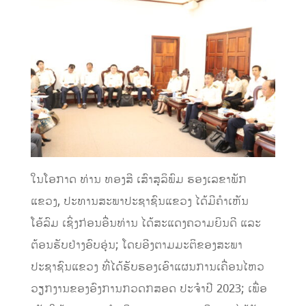
ໃນໂອກາດ ທ່ານ ທອງສີ ເສົາສຸລິພົມ ຮອງເລຂາພັກ
ແຂວງ, ປະທານສະພາປະຊາຊົນແຂວງ ໄດ້ມີຄຳເຫັນ
ໂອ້ລົມ ເຊິ່ງກ່ອນອື່ນທ່ານ ໄດ້ສະແດງຄວາມຍິນດີ ແລະ
ຕ້ອນຮັບຢ່າງອົບອຸ່ນ; ໂດຍອີງຕາມມະຕິຂອງສະພາ
ປະຊາຊົນແຂວງ ທີ່ໄດ້ຮັບຮອງເອົາແຜນການເຄື່ອນໄຫວ
ວຽກງານຂອງອົງການກວດກສອດ ປະຈຳປີ 2023; ເພື່ອ