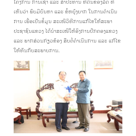
ໂຄງການ ການເຊົ່າ ແລະ ສຳປະທານ ທີ່ດິນຂອງລັດ ທີ່
ເຫັນວ່າ ພົບມີບັນຫາ ແລະ ຂໍ້ຫຍຸ້ງຍາກ ໃນການດໍາເນີນ
ການ ເພື່ອເປັນຂໍ້ມູນ ສະເໜີວິທີການແກ້ໄຂໃຫ້ສະພາ
ປະຊາຊົນແຂວງ ໄດ້ນໍາສະເໜີໃຫ້ອົງການປົກຄອງແຂວງ
ແລະ ພາກສ່ວນກ່ຽວຂ້ອງ ສືບຕໍ່ດຳເນີນການ ແລະ ແກ້ໄຂ
ໃຫ້ທັນກັບສະພາບການ.