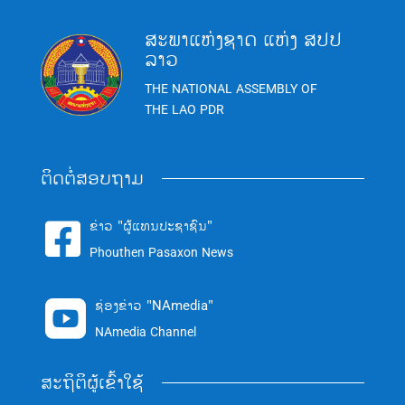
ສະພາແຫ່ງຊາດ ແຫ່ງ ສປປ
ລາວ
THE NATIONAL ASSEMBLY OF
THE LAO PDR
ຕິດຕໍ່ສອບຖາມ
ຂ່າວ "ຜູ້ແທນປະຊາຊົນ"

Phouthen Pasaxon News
ຊ່ອງຂ່າວ "NAmedia"

NAmedia Channel
ສະຖິຕິຜູ້ເຂົ້າໃຊ້