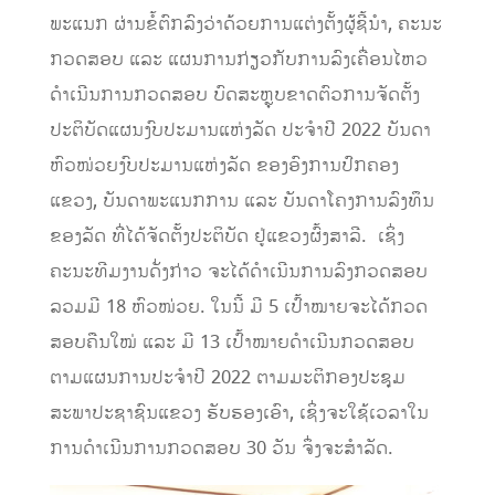
ພະແນກ ຜ່ານຂໍ້ຕົກລົງວ່າດ້ວຍການແຕ່ງຕັ້ງຜູ້ຊີ້ນໍາ, ຄະນະ
ກວດສອບ ແລະ ແຜນການກ່ຽວກັບການລົງເຄື່ອນໄຫວ
ດຳເນີນການກວດສອບ ບົດສະຫຼຸບຂາດຕົວການຈັດຕັ້ງ
ປະຕິບັດແຜນງົບປະມານແຫ່ງລັດ ປະຈຳປີ 2022 ບັນດາ
ຫົວໜ່ວຍງົບປະມານແຫ່ງລັດ ຂອງອົງການປົກຄອງ
ແຂວງ, ບັນດາພະແນກການ ແລະ ບັນດາໂຄງການລົງທຶນ
ຂອງລັດ ທີ່ໄດ້ຈັດຕັ້ງປະຕິບັດ ຢູ່ແຂວງຜົ້ງສາລີ. ເຊິ່ງ
ຄະນະທີມງານດັ່ງກ່າວ ຈະໄດ້ດໍາເນີນການລົງກວດສອບ
ລວມມີ 18 ຫົວໜ່ວຍ. ໃນນີ້ ມີ 5 ເປົ້າໝາຍຈະໄດ້ກວດ
ສອບຄືນໃໝ່ ແລະ ມີ 13 ເປົ້າໝາຍດໍາເນີນກວດສອບ
ຕາມແຜນການປະຈຳປີ 2022 ຕາມມະຕິກອງປະຊຸມ
ສະພາປະຊາຊົນແຂວງ ຮັບຮອງເອົາ, ເຊິ່ງຈະໃຊ້ເວລາໃນ
ການດຳເນີນການກວດສອບ 30 ວັນ ຈຶ່ງຈະສໍາລັດ.