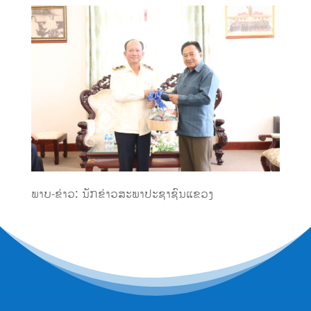
ພາບ-ຂ່າວ: ນັກຂ່າວສະພາປະຊາຊົນແຂວງ