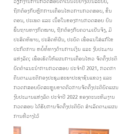
ວຽກງານການກວດສອບດຳເນີນໄປຢ່າງເປັນລະບົບ,​
ຖືກຕ້ອງກັບຫຼັກການເຄື່ອນໄຫວການກວດສອບ,​ ຂັ້ນ
ຕອນ, ປະເພດ ແລະ ເນື້ອໃນຂອງການກວດສອບ ບົນ
ພື້ນຖານທາງກົດໝາຍ, ຖືກຕ້ອງກັບຄວາມເປັນຈິງ, ມີ
ປະສິດທິພາບ, ປະສິດທິຜົນ, ປະຍັດ ເພື່ອແນໃສ່ແກ້ໄຂ
ປະກົດການ ຫຍໍ້ທໍ້ທາງດ້ານການເງິນ ແລະ ງົບປະມານ
ແຫ່ງລັດ; ເພື່ອເຮັດໃຫ້ແຜນການເຄື່ອນໄຫວ ຈັດຕັ້ງປະຕິ
ບັດຄໍາແນະນໍາການກວດສອບ ປະຈຳປີ 2021, ກວດກາ
ຄືນຕາມມະຕິກອງປະຊຸມສະພາປະຊາຊົນແຂວງ ແລະ
ກວດກສອບບົດສະຫຼຸບຂາດຕົວການຈັດຕັ້ງປະຕິບັດແຜນ
ງົບປະມານແຫ່ງລັດ ປະຈຳປີ 2022 ຂອງຄະນະທີມງານ
ກວດສອບ ໄດ້ຮັບການຈັດຕັ້ງປະຕິບັດ ສໍາເລັດຕາມແຜນ
ການທີ່່ວາງໄວ້