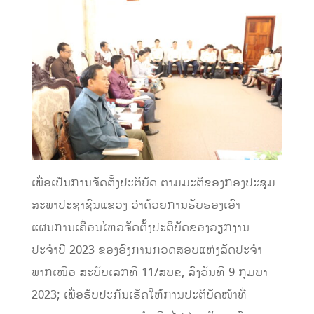
ເພື່ອເປັນການຈັດຕັ້ງປະຕິບັດ ຕາມມະຕິຂອງກອງປະຊຸມ
ສະພາປະຊາຊົນແຂວງ ວ່າດ້ວຍການຮັບຮອງເອົາ
ແຜນການເຄື່ອນໄຫວຈັດຕັ້ງປະຕິບັດຂອງວຽກງານ
ປະຈຳປີ 2023 ຂອງອົງການກວດສອບແຫ່ງລັດປະຈໍາ
ພາກເໜືອ ສະບັບເລກທີ 11/ສພຂ, ລົງວັນທີ 9 ກຸມພາ
2023; ເພື່ອຮັບປະກັນເຮັດໃຫ້ການປະຕິບັດໜ້າທີ່