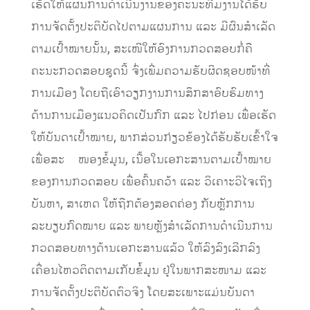
ເຮັດໃຫ້ແຜນການດໍາເນີນງານຂອງຄະນະທີມງານໄດ້ຮັບ
ການຈັດຕັ້ງປະຕິບັດໄປຕາມແຜນການ ແລະ ມີຜົນສຳເລັດ
ຕາມເປົ້າໝາຍນັ້ນ, ສະເໜີໃຫ້ອົງການກວດສອບກໍ່ຄື
ຄະນະກວດສອບຊູດນີ້ ຈົ່ງເພີ່ມຄວາມຮັບຜິດຊອບໜ້າທີ່
ການເມືອງ ໂດຍຖືເອົາວຽກງານການສຶກສາອົບຮົມທາງ
ດ້ານການເມືອງແນວຄິດເປັນກົກ ແລະ ໄປກ່ອນ ເພື່ອເຮັດ
ໃຫ້ບັນດາເປົ້າໝາຍ, ພາກສ່ວນກ່ຽວຂ້ອງໄດ້ຮັບຮັບເຂົ້າໃຈ
ເພື່ອສະ ໜອງຂໍ້ມູນ, ເນື້ອໃນເອກະສານຕາມເປົ້າໝາຍ
ຂອງການກວດສອບ ເພື່ອຄົ້ນຄວ້າ ແລະ ວິເຄາະວິໄຈເຖິງ
ບັນຫາ, ​ສາເຫດ ໃຫ້ຖືກຕ້ອງສອດຄ່ອງ ກັບຫຼັກການ
ລະບຽບກົດໝາຍ ແລະ ພາຍຫຼັງສໍາເລັດການດໍາເນີນການ
ກວດສອບທາງດ້ານເອກະສານແລ້ວ ໃຫ້ລົງລົງເລີກລົງ
ເຄື່ອນໄຫວຕິດຕາມເກັບຂໍ່້ມູນ ຢູ່ໃນພາກສະໜາມ ແລະ
ການຈັດຕັ້ງປະຕິບັດຕົວຈິງ ໂດຍສະເພາະແມ່ນບັນດາ