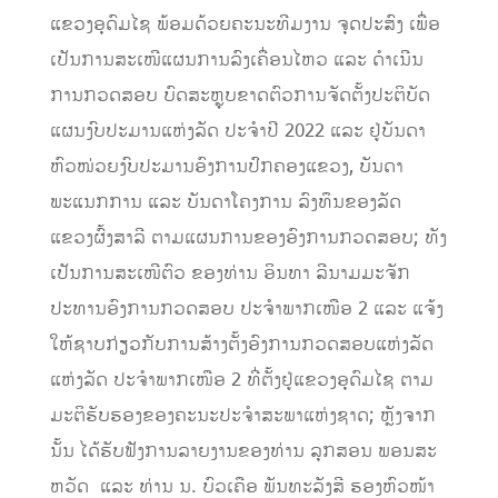
ແຂວງອຸດົມໄຊ ພ້ອມດ້ວຍຄະນະທີມງານ ຈຸດປະສົງ ເພື່ອ
ເປັນການສະເໜີແຜນການລົງເຄື່ອນໄຫວ ແລະ ດໍາເນີນ
ການກວດສອບ ບົດສະຫຼຸບຂາດຕົວການຈັດຕັ້ງປະຕິບັດ
ແຜນງົບປະມານແຫ່ງລັດ ປະຈຳປີ 2022 ແລະ ຢູ່ບັນດາ
ຫົວໜ່ວຍງົບປະມານອົງການປົກຄອງແຂວງ, ບັນດາ
ພະແນກການ ແລະ ບັນດາໂຄງການ ລົງທຶນຂອງລັດ
ແຂວງຜົ້ງສາລີ ຕາມແຜນການຂອງອົງການກວດສອບ; ທັງ
ເປັນການສະເໜີຕົວ ຂອງທ່ານ ອິນທາ ລີນາມມະຈັກ
ປະທານອົງການກວດສອບ ປະຈຳພາກເໜືອ 2 ແລະ ແຈ້ງ
ໃຫ້ຊາບກ່ຽວກັບການສ້າງຕັ້ງອົງການກວດສອບແຫ່ງລັດ
ແຫ່ງລັດ ປະຈຳພາກເໜືອ 2 ທີ່ຕັ້ງຢູ່ແຂວງອຸດົມໄຊ ຕາມ
ມະຕິຮັບຮອງຂອງຄະນະປະຈຳສະພາແຫ່ງຊາດ; ຫຼັງຈາກ
ນັ້ນ ໄດ້ຮັບຟັງການລາຍງານຂອງທ່ານ ລຸກສອນ ພອນສະ
ຫວັດ ແລະ ທ່ານ ນ. ບົວເຄືອ ພັນທະລັງສີ ຮອງຫົວໜ້າ