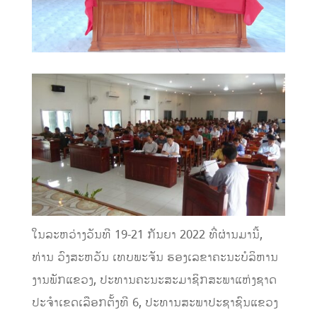
ໃນ
ລະຫວ່າງ
ວັນທີ
19-21
ກັນຍາ
2022
ທີ່ຜ່ານມາ
ນີ້
,
ທ່ານ ວົງສະຫ
ວັ
ນ ເທບພະຈັນ ຮອງເລຂາ
ຄະນະ
ບໍລິຫານ
ງານ
ພັກແຂວງ
,
ປະທານຄະນະສະມາຊິກສະພາແຫ່ງຊາດ
ປະຈຳເຂດເລືອກຕັ້ງທີ
6
,
ປະທານສະພາປະຊາຊົນແຂວງ