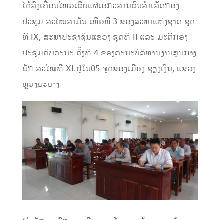
ໄດ້ລົງເຄື່ອນໄຫວ
ເຜີຍແຜ່ເອກະສານຜົນສຳເລັດກອງ
ປະຊຸມ ສະໄໝສາມັນ ເທື່ອທີ
3
ຂອງ
ສະພາແຫ່ງຊາດ
ຊຸດ
ທີ
IX
,
ສະພາປະຊາຊົນແຂວງ
ຊຸດທີ
II
ແລະ ມະຕິກອງ
ປະຊຸມຄົບຄະນະ ຄັ້ງທີ
4
ຂອງຄະນະບໍລິຫານງານສູນກາງ
ພັກ ສະໄໝທີ
XI
.
ຢູ່
ໃນ
0
5
ຈຸດຂອງເມືອງ
ຊຽງເງິນ
, ແຂວງ
ຫຼວງພະບາງ