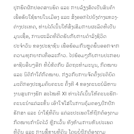
ປູກພືດຜັກປອດສານພິດ ແລະ ການລ້ຽງສັດ
ເປັນສິນຄ້າ
ເພື່ອຮັບໃຊ້ພາຍໃນ
ເມືອງ
ແລະ ສົ່ງອອກ
ໄປຍັງຕ່າງແຂວງ-
ຕ່າງປະເທດ, ທ່ານໄດ້
ເນັ້ນໃຫ້ສົ່ງເສີມການຜະລິດທີ່ເປັນ
ມູນເຊື້ອ
, ການຜະລິດທີ່ຕິດພັນກັບການດຳລົງຊີວິດ
ປະຈຳວັນ ຂອງປະຊາຊົນ ເພື່ອພ້ອມກັນຫຼຸດພົ້ນ
ອອກຈາກ
ຄວາມທຸກຍາກເທື່ອລະກ້າວ
.
ໄປພ້ອມໆກັບການປະກອບ
ອາຊີບອື່ນໆອີກ ທີ່ບໍ່
ຂັດກັບ ລັດຖະທຳມະນູນ, ກົດໝາຍ
ແລະ ນິຕິກຳໃຕ້ກົດໝາຍ.
ກ່ຽວກັບການຈັດຕັ້ງປະຕິບັດ
ມະຕິກອງປະຊຸມຄົບຄະນະ ຄັ້ງທີ
4
ຂອງຄະນະບໍລິຫານ
ງານສູນກາງພັກ ສະໄໝທີ
XI
ທ່ານໄດ້ເນັ້ນໃຫ້ຄະນະພັກ-
ຄະນະນຳແຕ່ລະຂັ້ນ ເອົາໃຈໃສ່
ໃນການຄຸ້ມຄອງ
,
ປ
ົກປັກ
ຮັກສາ ແລະ ນໍາໃຊ້ທີ່ດິນ ແຕ່ລະປະເພດໃຫ້ຖືກ
ຕ້ອງຕາມ
ກົດໝາຍກຳນົດໄວ້ ຫຼີກເວັ້ນ ທັງຫ້າມ
ການຫັນ
ປະເພດ
ທີ່ດິນ
ແລະ ການຊື້ຂາຍທີ່ດິນ ໂດຍບໍ່ຖືກຕ້ອງຕາມ