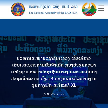
ປະທານສະພາປະຊາຊົນແຂວງ ເຄື່ອນໄຫວ
ເຜີຍແຜ່ເອກະສານຜົນສຳເລັດ ກອງປະຊຸມສະພາ
ແຫ່ງຊາດ,ສະພາປະຊາຊົນແຂວງ ແລະ ມະຕິກອງ
ປະຊຸມຄົບຄະນະ ຄັ້ງທີ 4 ຂອງຄະນະບໍລິຫານງານ
ສູນກາງພັກ ສະໄໝທີ XI.
ກ.ຍ. 26, 2022