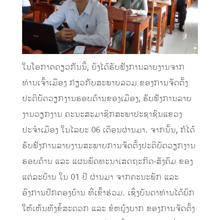
ໃນ
ໂອກາດ
ດຽວກັນ
ນີ້,
ຍັງ
ໄດ້ຮັບຟັງ
ການ
ລາຍງານ
ຈາກ
ທ່ານເຈົ້າເມືອງ ກ່ຽວກັບ
ສະພາບລວມ
ຂອງການຈັດຕັ້ງ
ປະຕິບັດວຽກງານ
ຮອບດ້ານ
ຂອງເມືອງ,
ຮັບຟັງການລາຍ
ງານ
ວຽກງານ
ຄະນະ
ສະມາຊິກສະພາປະຊາຊົນແຂວງ
ປະຈຳເມືອງ
ໃນໄລຍະ
06
ເດືອນ
ຜ່ານມາ
.
ຈາກນັ້ນ, ກໍໄດ້
ຮັບຟັງການລາຍງານສະພາບການຈັດຕັ້ງປະຕິບັດວຽກງານ
ຮອບດ້ານ
ແລະ ແຜນພັດທະນາ
ເສດຖະກິດ-ສັງຄົມ
ຂອງ
ແຕ່ລະ
ບ້ານ ໃນ
01
ປີ ຜ່ານມາ ຈາກຄະນະພັກ ແລະ
ອົງການປົກຄອງບ້ານ
ທີ່ເຂົ້າຮ່ວມ.
ເຊິ່ງ
ບັນດາ
ທ່ານ
ໄດ້ຍົກ
ໃຫ້ເຫັນ
ທັງຂໍ້ສະດວກ ແລະ ຂໍຫຍຸ້ງຍາກ ຂອງການຈັດຕັ້ງ