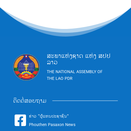
ສະພາແຫ່ງຊາດ ແຫ່ງ ສປປ
ລາວ
THE NATIONAL ASSEMBLY OF
THE LAO PDR
ຕິດຕໍ່ສອບຖາມ
ຂ່າວ "ຜູ້ແທນປະຊາຊົນ"

Phouthen Pasaxon News