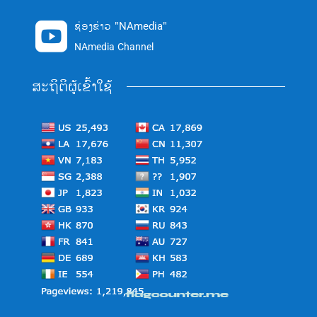
ຊ່ອງຂ່າວ "NAmedia"

NAmedia Channel
ສະຖິຕິຜູ້ເຂົ້າໃຊ້