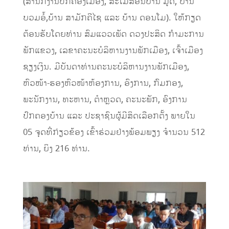
(
ສຳນັກງານປົກຄອງເມືອງ
, ສະໂມສອນບ້ານ
ມູດ, ບ້ານ
ບວມອໍ້
,
ບ
້ານ ສາມັກຄີໄຊ ແລະ ບ້ານ ດອນໂມ
)
.
ໃຫ້ກຽດ
ຕ້ອນຮັບໂດຍທ່ານ
ສົມແວວເພັດ ດວງປະສິດ
ກຳມະການ
ພັກແຂວງ,
ເລຂາຄະນະບໍລິຫານງານພັກເມືອງ,
ເຈົ້າເມືອງ
ຊຽງເງິນ.
ມີບັນດາທ່ານ
ຄະນະບໍລິຫານງານພັກເມືອງ,
ຫົວໜ້າ-ຮອງຫົວໜ້າຫ້ອງການ, ອົງການ
, ກົມກອງ
,
ພະນັກງານ, ທະຫານ, ຕຳຫຼວດ,
ຄະນະພັກ,
ອົງການ
ປົກຄອງບ້ານ ແລະ ປະຊາຊົນ
ຜູ້ມີສິດເລືອກຕັ້ງ
ພາຍ
ໃນ
05
ຈຸດ
ທີ່ກ່ຽວຂ້ອງ
ເຂົ້າຮ່ວມ
ຢ່າງພ້ອມພຽງ ຈໍາ
ນວນ
512
ທ່ານ
,
ຍິງ
216
ທ່ານ
.