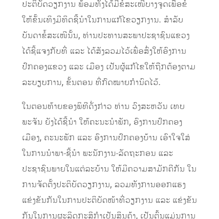
ປະຕ
ບັດວຽກງານ
ພ້ອມທັງໄດ້ມີຂໍ້ສະເໜີ
ບາງຈຸດເພື່ອຂໍ
ໃຫ້ຂັ້ນເທິງມີທິດຊີ້ນຳໃນການແກ້ໄຂວຽກງານ.
ສຳລັບ
ບັນດາຂໍ້ສະເໜີນັ້ນ, ທ່ານປະທານສະພາ
ປະຊາຊົນແຂວງ
ໄດ້ຊີ້ແຈງກັບທີ່ ແລະ ໄດ້ສັງລວມໄວ້ເພື່ອສົ່ງໃຫ້ອົງການ
ປົກຄອງແຂວງ ແລະ ເມືອງ ເປັນຜູ້ແກ້ໄຂ
ໃຫ້ຖືກຕ້ອງຕາມ
ລະບຽບການ, ຂັ້ນຕອນ ທີ່ກົດໝາຍກຳນົດໄວ້.
ໃນຕອນທ້າຍ
ຂອງພິທີດັ່ງກ່າວ
ທ່ານ ວົງສະຫ
ວັ
ນ ເທບ
ພະຈັນ
ຍັງ
ໄດ້
ຊີ້ນຳ
ໃຫ້
ຄະນະ
ນຳ
ພັກ, ອົງການປົກຄອງ
ເມືອງ,
ຄະນະພັກ ແລະ ອົງການປົກຄອງບ້ານ ເອົາໃຈໃສ່
ໃນການນຳພາ-ຊີ້ນຳ ພະນັກງານ-ລັດຖະກອນ ແລະ
ປະຊາຊົນພາຍໃນ
ແຕ່ລະບ້ານ
ໃຫ້
ມີຄວາມສາມັກຄີກັ
ນ ໃນ
ການຈັດຕັ້ງປະຕິບັດວຽກງານ
, ລວມທັງການ
ອອກແຮງ
ແຂ່ງຂັນກັນ
ໃນການປະຕິບັດໜ້າທີ່ວຽກງານ ແລະ ແຂ່ງຂັນ
ກັນໃນການຜະລິດ
ກະສິກຳ
ເປັນສິນຄ້າ
, ເປັນຕົ້ນແມ່ນການ