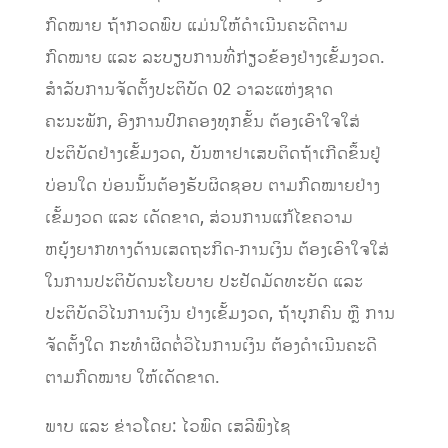
ກົດໝາຍ ຖ້າກວດພົບ ແມ່ນໃຫ້ດຳເນີນຄະດີຕາມ
ກົດໝາຍ ແລະ ລະບຽບການທີ່ກ່ຽວຂ້ອງຢ່າງເຂັ້ມງວດ.
ສຳລັບການຈັດຕັ້ງ
ປະຕິບັດ
02
ວາລະແຫ່ງຊາດ
ຄະນະພັກ, ອົງການປົກຄອງທຸກຂັ້ນ ຕ້ອງເອົາໃຈໃສ່
ປະຕິບັດຢ່າງເຂັ້ມງວດ, ບັນຫາຢາເສ
ບຕິດ
ຖ້າ
ເກີດຂຶ້ນຢູ່
ບ່ອນໃດ
ບ່ອນນັ້ນຕ້ອງຮັບຜິດຊອບ ຕາມກົດໝາຍຢ່າງ
ເຂັ້ມງວດ ແລະ ເດັດຂາດ, ສ່ວນ
ການແກ້ໄຂຄວາມ
ຫຍຸ້ງຍາກທາງດ້ານເສດຖະກິດ-ການເງິນ
ຕ້ອງເອົາໃຈໃສ່
ໃນການ
ປະຕິບັດນະໂຍບາຍ
ປະຢັດມັດທະຍັດ ແລະ
ປະຕິບັດວິໄນ
ການເງິນ
ຢ່າງເຂັ້ມງວດ,
ຖ້າບຸກຄົນ ຫຼື ການ
ຈັດຕັ້ງ
ໃດ
ກະທຳຜິດຕໍ່ວິໄນການເງິນ
ຕ້ອງດຳເນີ
ນ
ຄະດີ
ຕາມກົດໝາຍ
ໃຫ້ເດັດຂາດ.
ພາບ ແລະ ຂ່າວໂດຍ: ໄວພົດ ເສລີ
ພົງໄຊ