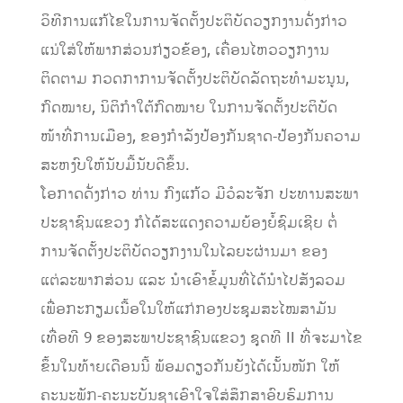
ວິທີການແກ້ໄຂໃນການຈັດຕັ້ງປະຕິບັດວຽກງານດັ່ງກ່າວ
ແນ່ໃສ່ໃຫ້ພາກສ່ວນກ່ຽວຂ້ອງ, ເຄື່ອນໄຫວວຽກງານ
ຕິດຕາມ ກວດກາການຈັດຕັ້ງປະຕິບັດລັດຖະທຳມະນູນ,
ກົດໝາຍ, ນິຕິກຳໃຕ້ກົດໝາຍ ໃນການຈັດຕັ້ງປະຕິບັດ
ໜ້າທີ່ການເມືອງ, ຂອງກຳລັງປ້ອງກັນຊາດ-ປ້ອງກັນຄວາມ
ສະຫງົບໃຫ້ນັບມື້ນັບດີຂຶ້ນ.
ໂອກາດດັ່ງກ່າວ ທ່ານ ກົງແກ້ວ ມີວໍລະຈັກ ປະທານສະພາ
ປະຊາຊົນແຂວງ ກໍໄດ້ສະແດງຄວາມຍ້ອງຍໍ້ຊົມເຊີຍ ຕໍ່
ການຈັດຕັ້ງປະຕິບັດວຽກງານໃນໄລຍະຜ່ານມາ ຂອງ
ແຕ່ລະພາກສ່ວນ ແລະ ນຳເອົາຂໍ້ມູນທີ່ໄດ້ນຳໄປສັງລວມ
ເພື່ອກະກຽມເນື້ອໃນໃຫ້ແກ່ກອງປະຊຸມສະໄໝສາມັນ
ເທື່ອທີ 9 ຂອງສະພາປະຊາຊົນແຂວງ ຊຸດທີ II ທີ່ຈະມາໄຂ
ຂຶ້ນໃນທ້າຍເດືອນນີ້ ພ້ອມດຽວກັນຍັງໄດ້ເນັ້ນໜັກ ໃຫ້
ຄະນະພັກ-ຄະນະບັນຊາເອົາໃຈໃສ່ສຶກສາອົບຮົມການ