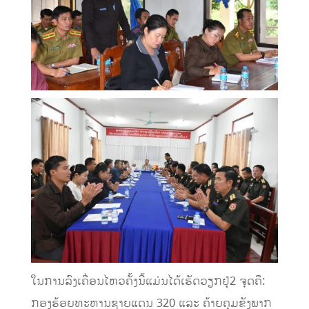
ໃນການລົງເຄື່ອນໄຫວຄັ້ງນີ້ແມ່ນໄດ້ເຮັດວຽກຢູ່2 ຈຸດຄື:
ກອງຮ້ອຍທະຫານຊາຍແດນ 320 ແລະ ຄ້າຍຄຸມຂັງພາກ