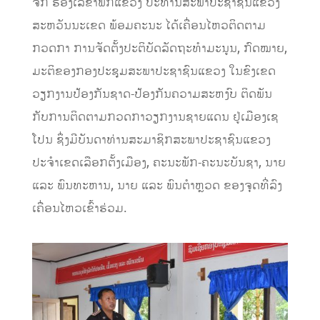
ຈັກ ຮອງເລຂາພັກແຂວງ ປະທານສະພາປະຊາຊົນແຂວງ
ສະຫວັນນະເຂດ ພ້ອມຄະນະ ໄດ້ເຄື່ອນໄຫວຕິດຕາມ
ກວດກາ ການຈັດຕັ້ງປະຕິບັດລັດຖະທຳມະນູນ, ກົດໝາຍ,
ມະຕິຂອງກອງປະຊຸມສະພາປະຊາຊົນແຂວງ ໃນຂົງເຂດ
ວຽກງານປ້ອງກັນຊາດ-ປ້ອງກັນຄວາມສະຫງົບ ຕິດພັນ
ກັບການຕິດຕາມກວດກາວຽກງານຊາຍແດນ ຢູ່ເມືອງເຊ
ໂປນ ຊຶ່ງມີບັນດາທ່ານສະມາຊິກສະພາປະຊາຊົນແຂວງ
ປະຈຳເຂດເລືອກຕັ້ງເມືອງ, ຄະນະພັກ-ຄະນະບັນຊາ, ນາຍ
ແລະ ພົນທະຫານ, ນາຍ ແລະ ພົນຕຳຫຼວດ ຂອງຈຸດທີ່ລົງ
ເຄື່ອນໄຫວເຂົ້າຮ່ວມ.