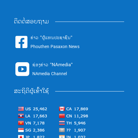
ຕິດຕໍ່ສອບຖາມ
ຂ່າວ "ຜູ້ແທນປະຊາຊົນ"

Phouthen Pasaxon News
ຊ່ອງຂ່າວ "NAmedia"

NAmedia Channel
ສະຖິຕິຜູ້ເຂົ້າໃຊ້