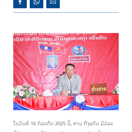
ໃນວັນທີ 16 ກໍລະກົດ 2025 ນີ້, ທ່ານ ກົງແກ້ວ ມີວໍລະ