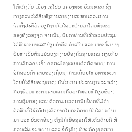
ໃຕ້ແກ້ງຄັນ ເມືອງ ເຊໂປນ ແຂວງສະຫວັນນະເຂດ ຊຶ່ງ
ທາງຄະນະໄດ້ຮັບຟັງການລາຍງານສະພາບລວມການ
ຈັດຕັ້ງປະຕິບັດວຽກງານໃນໄລຍະຜ່ານມາໂດຍສັງເຂບ
ຂອງທັງສອງຈຸດ ຈາກນັ້ນ, ບັນດາທ່ານທີ່ເຂົ້າຮ່ວມປະຊຸມ
ໄດ້ສົນທະນາແລກປ່ຽນຄໍາຄິດ-ຄຳເຫັນ ແລະ ເຈາະຈີ້ມບາງ
ບັນຫາເປັນຕົ້ນແມ່ນວຽກງານປ້ອງກັນຊາຍແດນ ກ່ຽວກັບ
ການລັກລອບເຂົ້າ-ອອກເມືອງແແບບຜິດກົດໝາຍ; ການ
ລັກລອບຄ້າ-ຂາຍຂອງເຖື່ອນ; ການເຄື່ອນໄຫວສາສະໜາ
ໂດຍບໍ່ໄດ້ຮັບອະນຸຍາດ; ກົນໄກການປະສານງານລະຫວ່າງ
ກອງຮ້ອຍທະຫານຊາຍແດນກັບພາກສ່ວນທີ່ກ່ຽວຂ້ອງ;
ການຄຸ້ມຄອງ ແລະ ຕິດຕາມກວດການັກໂທດທີ່ມີຄຳ
ຕັດສິນທີ່ໃຊ້ໄດ້ຢ່າງເດັດຂາດໃນຄະດີອາຍາໃນໄລຍະຜ່ານ
ມາ ແລະ ບັນຫາອື່ນໆ ທັງນີ້ກໍເພື່ອຊອກໃຫ້ເຫັນດ້ານດີ ທີ່
ຄວນເສີມຂະຫຍາຍ ແລະ ຂໍ້ຄົງຄ້າງ ທີ່ຈະຕ້ອງຊອກຫາ