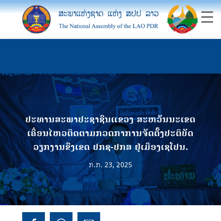
ປະທານສະພາປະຊາຊົນແຂວງ ສະຫວັນນະເຂດ
ເຄື່ອນໄຫວຕິດຕາມກວດກາການຈັດຕັ້ງປະຕິບັດ
ວຽກງານຂົງເຂດ ປກຊ-ປກສ ຢູ່ເມືອງເຊໂປນ.
ກ.ກ. 23, 2025