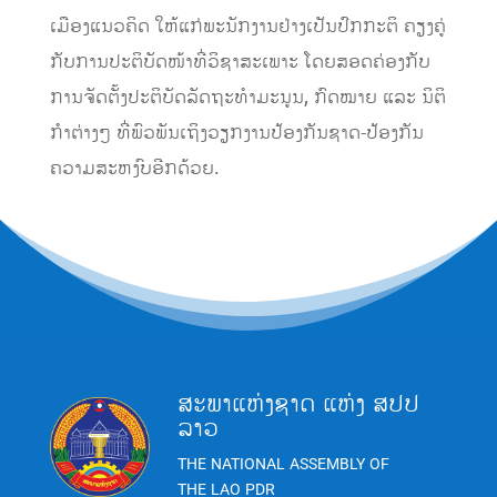
ເມືອງແນວຄິດ ໃຫ້ແກ່ພະນັກງານຢ່າງເປັນປົກກະຕິ ຄຽງຄູ່
ກັບການປະຕິບັດໜ້າທີ່ວິຊາສະເພາະ ໂດຍສອດຄ່ອງກັບ
ການຈັດຕັ້ງປະຕິບັດລັດຖະທໍາມະນູນ, ກົດໝາຍ ແລະ ນິຕິ
ກໍາຕ່າງໆ ທີ່ພົວພັນເຖິງວຽກງານປ້ອງກັນຊາດ-ປ້ອງກັນ
ຄວາມສະຫງົບອີກດ້ວຍ.
ສະພາແຫ່ງຊາດ ແຫ່ງ ສປປ
ລາວ
THE NATIONAL ASSEMBLY OF
THE LAO PDR