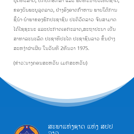
ຍຸດທະສາດ, ປົກປັກຮັກສາ ແລະ ພັດທະນາປະເທດຊາດ,
ຂອງບັນພະບູລຸດລາວ, ຢ່າງອົງອາດກ້າຫານ ພາຍໃຕ້ການ
ຊີ້ນຳ-ນຳພາຂອງພັກປະຊາຊົນ ປະຕິວັດລາວ ຈົນສາມາດ
ໄດ້ໄຊຊະນະ ແລະປະກາດເອກະລາດ,ສະຖາປະນາ ເປັນ
ສາທາລະນະລັດ ປະຊາທິປະໄຕ ປະຊາຊົນລາວ ຂຶ້ນຢ່າງ
ສະຫງ່າຜ່າເຜີຍ ໃນວັນທີ 2ທັນວາ 1975.
(ຂ່າວ:ນາງຄອນສະຫວັນ​ ເມກສະຫວັນ)​
ສະພາແຫ່ງຊາດ ແຫ່ງ ສປປ
ລາວ