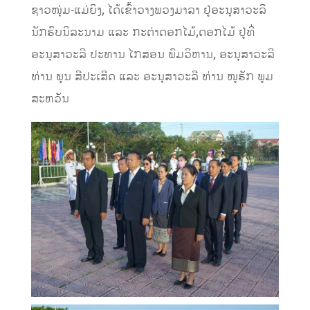
ຊາວໜຸ່ມ-ແມ່ຍິງ, ໄດ້ເຂົ້າວາງພວງມາລາ ຢູ່ອະນຸສາວະລີ
ນັກຮົບນິລະນາມ ແລະ ກະຕ່າດອກໄມ້,ດອກໄມ້ ຢູ່ທີ່
ອະນຸສາວະລີ ປະທານ ໄກສອນ ພົມວິຫານ, ອະນຸສາວະລີ
ທ່ານ ພູນ ສີປະເສີດ ແລະ ອະນຸສາວະລີ ທ່ານ ໜູຮັກ ພູມ
ສະຫວັນ