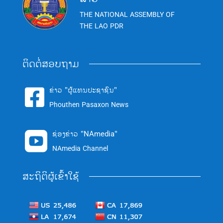
THE NATIONAL ASSEMBLY OF
THE LAO PDR
ຕິດຕໍ່ສອບຖາມ
ຂ່າວ "ຜູ້ແທນປະຊາຊົນ"

Phouthen Pasaxon News
ຊ່ອງຂ່າວ "NAmedia"

NAmedia Channel
ສະຖິຕິຜູ້ເຂົ້າໃຊ້