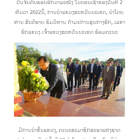
ບັນຈົບຄົບຮອບອີກວາລະໜື່ງ ໃນຕອນເຊົ້າຂອງວັນທີ 2
ທັນວາ 2022ນີ້, ການນໍາແຂວງສະຫວັນນະເຂດ, ນໍາໂດຍ
ທ່ານ ສັນຕິພາບ ພົມວິຫານ ກຳມະການສູນກາງພັກ, ເລຂາ
ພັກແຂວງ ເຈົ້າແຂວງສະຫວັນນະເຂດ ພ້ອມຄະນະ
ມີການນຳຂັ້ນແຂວງ, ຄະນະສະມາຊິກສະພາແຫ່ງຊາດ