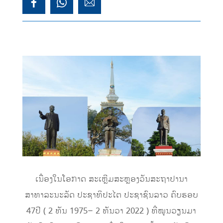
ເນື່ອງໃນໂອກາດ ສະເຫຼີມສະຫຼອງວັນສະຖາປານາ
ສາທາລະນະລັດ ປະຊາທິປະໄຕ ປະຊາຊົນລາວ ຄົບຮອບ
47ປີ ( 2 ທັນ 1975– 2 ທັນວາ 2022 ) ທີ່ໝູນວຽນມາ