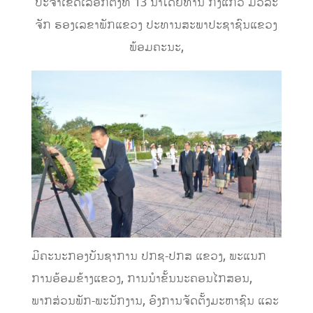
ປະຈຳເຂດເລືອກຕັ້ງທີ 13​ ນຳໂດຍທ່ານ ກົງແກ້ວ​ ມີວໍລະ
ຈັກ​ ຮອງເລຂາພັກແຂວງ​ ປະທານສະພາປະຊາຊົນແຂວງ​
ພ້ອມຄະນະ,
ມີຄະນະກອງບັນຊາການ ປກຊ-ປກສ ແຂວງ, ພະແນກ
ການອ້ອມຂ້າງແຂວງ, ການນຳຂັ້ນນະຄອນໄກສອນ,
ພາກສ່ວນພັກ-ພະນັກງານ, ອົງການຈັດຕັ້ງມະຫາຊົນ ແລະ