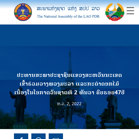
ປະທານສະພາປະຊາຊົນແຂວງສະຫວັນນະເຂດ
ເຂົ້າຮ່ວມວາງພວງມະລາ ແລະກະຕ່າດອກໄມ້
ເນື່ອງໃນໂອກາດວັນຊາດທີ 2 ທັນວາ ຄົບຮອບ47ປີ
ທ.ວ. 2, 2022