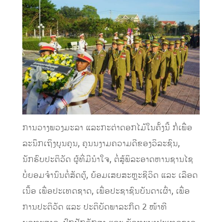
ການວາງພວງມະລາ ແລະກະຕ່າດອກໄມ້ໃນຄັ້ງນີ້ ກໍ່ເພື່ອ
ລະນຶກເຖິງບຸນຄຸນ, ຄຸນນງາມຄວາມດີຂອງວິລະຊົນ,
ນັກຮົບປະຕິວັດ ຜູ້ທີ່ມີນຳໃຈ, ຕໍ່ສູ້ພິລະອາດຫານຊານໄຊ
ບໍ່ຍອມຈຳນົນຕໍ່ສັດຕູ້,​ ຍ້ອມເສຍສະຫຼະຊີວິດ ແລະ ເລືອດ
ເນື້ອ ເພື່ອປະເທດຊາດ, ເພື່ອປະຊາຊົນບັນດາເຜົ່າ, ເພື່ອ
ການປະຕິວັດ ແລະ ປະຕິບັດພາລະກິດ 2 ໜ້າທີ