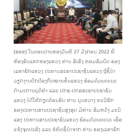
(ສພຂ) ໃນຕອນບ່າຍຂອງວັນທີ 27 ມັງກອນ 2022 ທີ່
ຫ້ອງຮັບແຂກຂອງແຂວງ ທ່ານ ສີເຮັງ ຫອມສົມບັດ ຮອງ
ເລຂາພັກແຂວງ ປະທານສະພາປະຊາຊົນແຂວງ ຜູ້ຊີ້ນໍາ
ວຽກງານປົກປ້ອງກົດໝາຍຂັ້ນແຂວງ ພ້ອມດ້ວຍຄະນະ
ກໍາມະການຍຸຕິທໍາ ແລະ ປກຊ-ປກສສະພາປະຊາຊົນ
ແຂວງ ໄດ້ໃຫ້ກຽດຕ້ອນຮັບ ທ່ານ ບຸນຂວາງ ທະວີສັກ
ຮອງປະທານສານປະຊາຊົົນສູງສຸດ ມີທ່ານ ສົມຫວັງ ມະນີ
ແສງ ປະທານສານປະຊາຊົນແຂວງ ພ້ອມດ້ວຍຄະນະ ເພື່ອ
ແຈ້ງຈຸດປະສົງ ແລະ ຂໍທິດຊີ້ນໍາຈາກ ທ່ານ ຮອງເລຂາພັກ