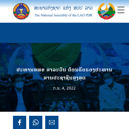
ປະທານສພຂ ສາລະວັນ ຕ້ອນຮັບຮອງປະທານ
ສານປະຊາຊົນສູງສຸດ
ກ.ພ. 4, 2022