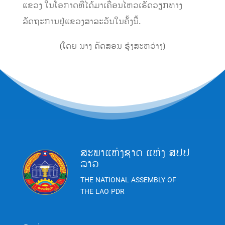
ແຂວງ ໃນໂອກາດທີ່ໄດ້ມາເຄື່ອນໄຫວເຮັດວຽກທາງ
ລັດຖະການຢູ່ແຂວງສາລະວັນໃນຄັ້ງນີ້.
(ໂດຍ ນາງ ຄັດສອນ ຮຸ່ງສະຫວ່າງ)
ສະພາແຫ່ງຊາດ ແຫ່ງ ສປປ
ລາວ
THE NATIONAL ASSEMBLY OF
THE LAO PDR