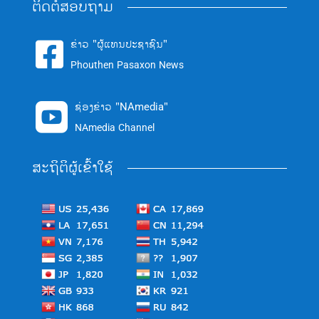
ຕິດຕໍ່ສອບຖາມ
ຂ່າວ "ຜູ້ແທນປະຊາຊົນ"

Phouthen Pasaxon News
ຊ່ອງຂ່າວ "NAmedia"

NAmedia Channel
ສະຖິຕິຜູ້ເຂົ້າໃຊ້