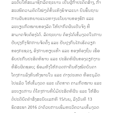
ລະດັບໃຫ້ສະມາຊິກລັດຖະບານ ເປັນຜູ້ກ້າປະດິດສ້າງ, ກ້າ
ສະເໜີຄວາມຄິດໃໝ່ໆຕໍ່ຂັ້ນເທິງພິຈາລະນາ ບົນພື້ນຖານ
ການຜັນຂະຫຍາຍແນວທາງນະໂຍບາຍຂອງພັກ ແລະ
ລະບຽບກົດໝາຍຂອງລັດ ໃຫ້ປາກົດຜົນເປັນຈິງ ທີ່
ສາມາດຈັບຕ້ອງໄດ້. ‎ລັດຖະບານ ຕ້ອງໄດ້ເຂັ້ມງວດໃນການ
ປັບປຸງກົງຈັກການຈັດຕັ້ງ ແລະ ປັບປຸງກົນໄກເຮັດວຽກ
ຂອງກະຊວງ, ອົງການທຽບເທົ່າ ແລະ ຂອງທ້ອງຖິ່ນ ເພື່ອ
ຮັບປະກັນປະສິດທິພາບ ແລະ ປະສິດທິຜົນຂອງວຽກງານ
ທີ່ຮັບຜິດຊອບ; ພ້ອມທັງໃຫ້ກວດກາຄືນທັງໝົດບັນດາ
ໂຄງການລົງທຶນທັງພາຍໃນ ແລະ ຕ່າງປະເທດ ທີ່ອະນຸມັດ
ໄປແລ້ວ ໃຫ້ເຂັ້ມງວດ ແລະ ເດັດຂາດ ຕາມກົດໝາຍ ແລະ
ລະບຽບການ ຕໍ່ໂຄງການທີ່ບໍ່ມີປະສິດທິຜົນ ແລະ ໃຫ້ສືບ
ຕໍ່ປະຕິບັດຄໍາສັ່ງສະບັບເລກທີ 15/ນຍ, ລົງວັນທີ 13
ພຶດສະພາ 2016 ວ່າດ້ວຍການເພີ່ມທະວີຄວາມເຂັ້ມງວດ