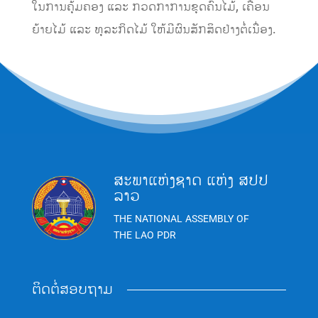
ໃນການຄຸ້ມຄອງ ແລະ ກວດກາການຂຸດຄົ້ນໄມ້, ເຄື່ອນ
ຍ້າຍໄມ້ ແລະ ທຸລະກິດໄມ້ ໃຫ້ມີຜົນສັກສິດຢ່າງຕໍ່ເນື່ອງ.
ສະພາແຫ່ງຊາດ ແຫ່ງ ສປປ
ລາວ
THE NATIONAL ASSEMBLY OF
THE LAO PDR
ຕິດຕໍ່ສອບຖາມ