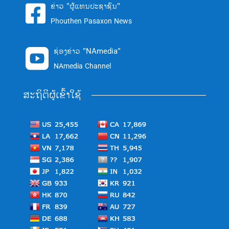
ຂ່າວ "ຜູ້ແທນປະຊາຊົນ"

Phouthen Pasaxon News
ຊ່ອງຂ່າວ "NAmedia"

NAmedia Channel
ສະຖິຕິຜູ້ເຂົ້າໃຊ້