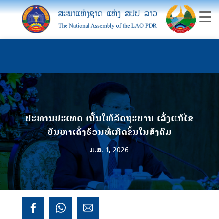
ປະທານປະເທດ ເນັ້ນໃຫ້ລັດຖະບານ ‎ເລັ່ງແກ້ໄຂ
ບັນຫາເຄັ່ງຮ້ອນທີ່ເກີດຂຶ້ນໃນສັງຄົມ
ມ.ສ. 1, 2026