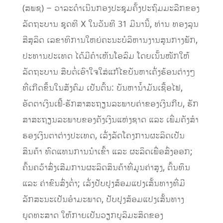
(ສພຊ) – ວາລະດຳເນີນກອງປະຊຸມຄັ້ງປະຖົມມະລືກຂອງ
ລັດຖະບານ ຊຸດທີ X ໃນວັນທີ 31 ມີນານີ້, ທ່ານ ທອງລຸນ
ສີສຸລິດ ເລຂາທິການໃຫຍ່ຄະນະບໍລິຫານງານສູນກາງພັກ,
ປະທານປະເທດ ໄດ້ມີຄຳເຫັນໂອລົມ ໂດຍເນັ້ນໜັກໃຫ້
ລັດຖະບານ ສືບຕໍ່ເອົາໃຈໃສ່ແກ້ໄຂບັນຫາເຄັ່ງຮ້ອນຕ່າງໆ
ທີ່ເກີດຂຶ້ນໃນສັງຄົມ ເປັນຕົ້ນ: ບັນຫານໍ້າມັນເຊື້ອໄຟ,
ອັດຕາເງິນເຟີ້-ຮັກສາສະຖຽນລະພາບຄ່າຂອງເງິນກີບ, ຮັກ
ສາສະຖຽນລະພາບຂອງຄັງເງິນແຫ່ງຊາດ ແລະ ເພີ່ມຄັງສໍາ
ຮອງເງິນຕາຕ່າງປະເທດ, ເລັ່ງລັດໂຄງການຜະລິດເປັນ
ສິນຄ້າ ທົດແທນການນໍາເຂົ້າ ແລະ ຜະລິດເພື່ອສົ່ງອອກ;
ຄົ້ນຄວ້າສົ່ງເສີມການຜະລິດສິນຄ້າທີ່ມູນຄ່າສູງ, ຕົ້ນທຶນ
ແລະ ຄ່າຂົນສົ່ງຕໍ່າ; ເລັ່ງປັບປຸງສ້ອມແປງເສັ້ນທາງທີ່ມີ
ລັກສະນະເປັນອຳມະພາດ, ປັບປຸງສ້ອມແປງເສັ້ນທາງ
ຍຸດທະສາດ ໃຫ້ກາຍເປັນວຽກບຸລິມະສິດຂອງ