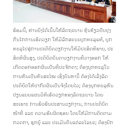
ພ້ອມນີ້, ທ່ານຍັງໄດ້ເນັ້ນໃຫ້ລັດຖະບານ ຂຸ້ນຂ້ຽວປັບປຸງ
ກົນໄກການເຮັດວຽກ ໃຫ້ມີລັກສະນະບຸກທະລຸແທ້, ບຸກ
ທະລຸໄປສູ່ການປະຕິບັດວຽກງານໃຫ້ມີປະສິດທິພາບ, ປະ
ສິດທິຜົນສູງ, ປະຕິບັດບັນດາວຽກງານທີ່ວາງອອກ ໃຫ້
ເກີດດອກອອກຜົນເປັນທີ່ປະຈັກຕາ; ຕ້ອງບຸກທະລຸໃນ
ການຫັນເປັນທັນສະໄໝ ເຊິ່ງບັນຫານີ້ ຕ້ອງໄດ້ເລັ່ງລັດ
ປະຕິບັດໃຫ້ປາກົດຜົນເປັນຈິງໂດຍໄວ; ຕ້ອງບຸກທະລຸຫັນ
ປ່ຽນແບບແຜນວິທີເຮັດວຽກຂອງລັດຖະບານ ໂດຍ
ສະເພາະ ການພົວພັນປະສານວຽກງານ, ການປະຕິບັດ
ໜ້າທີ່ ແລະ ຄວາມຮັບຜິດຊອບ ໂດຍໃຫ້ມີການຕິດຕາມ
ກວດກາ, ຊຸກຍູ້ ແລະ ປະເມີນຄືນແຕ່ລະໄລຍະ; ຕ້ອງຍົກ