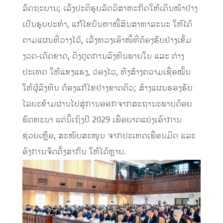
ລັດຖະບານ; ເລັ່ງປະຕິຮູບລັດວິສາຫະກິດໃຫ້ເດີນໜ້າຢ່າງ
ເປັນຮູບປະທໍາ, ແກ້ໄຂບັນຫາໜີ້ສິນສາທາລະນະ ໃຫ້ໄດ້
ຕາມແຜນທີ່ວາງໄວ້, ເລັ່ງທວງເອົາໜີ້ທີ່ຕ້ອງຮັບຢ່າງເຂັ້ມ
ງວດ-ເດັດຂາດ, ດຶງດູດການລົງທຶນພາຍໃນ ແລະ ຕ່າງ
ປະເທດ ໃຫ້ແຂງແຮງ, ວ່ອງໄວ, ທັງສ້າງຄວາມເຊື່ອໝັ້ນ
ໃຫ້ຜູ້ລົງທຶນ ຕ້ອງແກ້ໄຂຢ່າງຂາດຕົວ; ສ້າງແຜນຮອງຮັບ
ໄລຍະຂ້າມຜ່ານໄປສູ່ການອອກຈາກສະຖານະພາບດ້ອຍ
ພັດທະນາ ແຕ່ນີ້ເຖິງປີ 2029 ເພື່ອຍາດແຍ່ງເອົາການ
ຊ່ວຍເຫຼືອ, ສະໜັບສະໜູນ ຈາກປະເທດເພື່ອນມິດ ແລະ
ອົງການຈັດຕັ້ງສາກົນ ໃຫ້ໄດ້ຫຼາຍ.