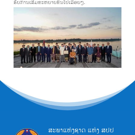
ຮັບການເສີມຂະຫຍາຍຂຶ້ນໄປເລື້ອຍໆ.
ສະພາແຫ່ງຊາດ ແຫ່ງ ສປປ