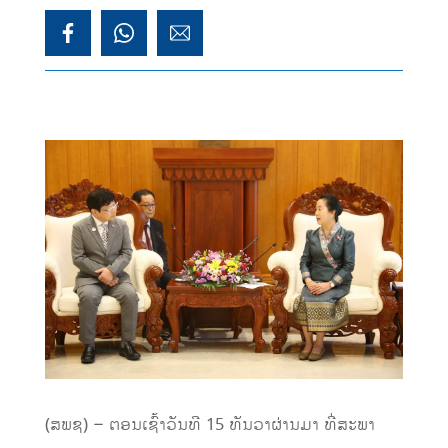
(ສພຊ) – ຕອນເຊົ້າວັນທີ 15 ທັນວາຜ່ານມາ ທີ່ສະພາ