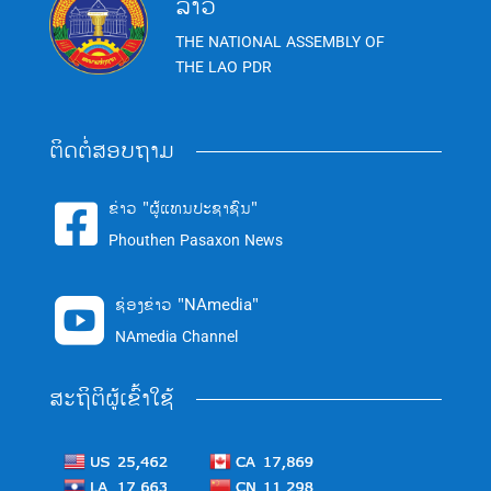
ລາວ
THE NATIONAL ASSEMBLY OF
THE LAO PDR
ຕິດຕໍ່ສອບຖາມ
ຂ່າວ "ຜູ້ແທນປະຊາຊົນ"

Phouthen Pasaxon News
ຊ່ອງຂ່າວ "NAmedia"

NAmedia Channel
ສະຖິຕິຜູ້ເຂົ້າໃຊ້