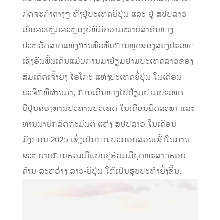
ກິດຈະກໍາຕ່າງໆ ທັງຢູ່ປະເທດຍີ່ປຸ່ນ ແລະ ຢູ່ ສປປລາວ
ເພື່ອສະເຫຼີມສະຫຼອງປີທີ່ມີຄວາມໝາຍສຳຄັນທາງ
ປະຫວັດສາດແຫ່ງການພົວພັນການທູດຂອງສອງປະເທດ
ເຊິ່ງອັນພົ້ນເດັ່ນແມ່ນການມາຢ້ຽມຢາມປະເທດລາວຂອງ
ສົມເດັດເຈົ້າຍິງ ໄອໂກະ ແຫ່ງປະເທດຍີ່ປຸ່ນ ໃນເດືອນ
ພະຈິກທີ່ຜ່ານມາ, ການເດີນທາງໄປຢ້ຽມຢາມປະເທດ
ຍີ່ປຸ່ນຂອງທ່ານປະທານປະເທດ ໃນເດືອນພຶດສະພາ ແລະ
ທ່ານນາຍົກລັດຖະມົນຕີ ແຫ່ງ ສປປລາວ ໃນເດືອນ
ມັງກອນ 2025 ເຊິ່ງເປັນການປະກອບສ່ວນເຂົ້າໃນການ
ຂະຫຍາຍການຮ່ວມມືແບບຄູ່ຮ່ວມມືຍຸດທະສາດຮອບ
ດ້ານ ລະຫວ່າງ ລາວ-ຍີ່ປຸ່ນ ໃຫ້ເປັນຮູບປະທຳຍິ່ງຂຶ້ນ.