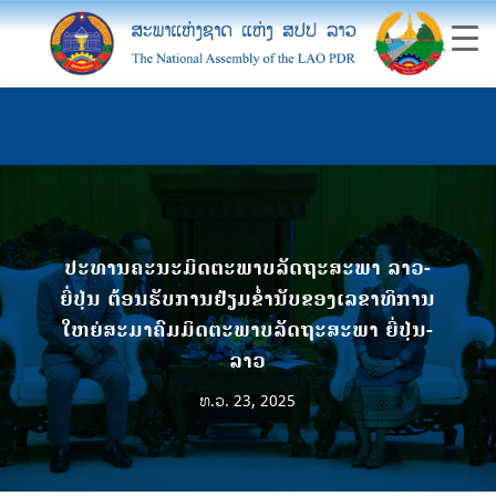
ປະທານຄະນະມິດຕະພາບລັດຖະສະພາ ລາວ-
ຍີ່ປຸ່ນ ຕ້ອນຮັບການຢ້ຽມຂ່ຳນັບຂອງເລຂາທິການ
ໃຫຍ່ສະມາຄົມມິດຕະພາບລັດຖະສະພາ ຍີ່ປຸ່ນ-
ລາວ
ທ.ວ. 23, 2025