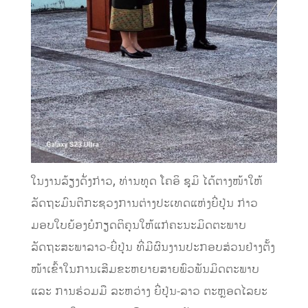
ໃນງານລ້ຽງດັ່ງກ່າວ, ທ່ານທູດ ໂຄອິ ຊຸມິ ໄດ້ຕາງໜ້າໃຫ້
ລັດຖະມົນຕີກະຊວງການຕ່າງປະເທດແຫ່ງຍີ່ປຸ່ນ ກ່າວ
ມອບໃບຍ້ອງຍໍກຽດຕິຄຸນໃຫ້ແກ່ຄະນະມິດຕະພາບ
ລັດຖະສະພາລາວ-ຍີ່ປຸ່ນ ທີ່ມີຜົນງານປະກອບສ່ວນຢ່າງຕັ້ງ
ໜ້າເຂົ້າໃນການເສີມຂະຫຍາຍສາຍພົວພັນມິດຕະພາບ
ແລະ ການຮ່ວມມື ລະຫວ່າງ ຍີ່ປຸ່ນ-ລາວ ຕະຫຼອດໄລຍະ