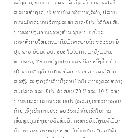
ແຫ່ງຊາດ, ທ່ານ ນາງ ທຸມມາລີ ວົງພະຈັນ ຄະນະປະຈໍາ
ສະພາແຫ່ງຊາດ, ປະທານກຳມາທິການຍຸຕິທຳ, ປະທານ
ຄະນະມິດຕະພາບລັດຖະສະພາ ລາວ-ຍີ່ປຸ່ນ ໄດ້ຕ້ອນຮັບ
ການເຂົ້າຢ້ຽມຂ່ຳນັບຂອງທ່ານ ຊາຊາກິ ທາໂລະ
ເລຂາທິການໃຫຍ່ສະມາຄົມມິດຕະພາບລັດຖະສະພາ ຍີ່
ປຸ່ນ-ລາວ ພ້ອມດ້ວຍຄະນະ ໃນໂອກາດມາຢ້ຽມຢາມ
ສປປລາວ; ການມາຢ້ຽມຢາມ ແລະ ພົບປະຄັ້ງນີ້ ແມ່ນ
ຢູ່ໃນທ່າມກາງບັນຍາກາດທີ່ສອງປະເທດ ພວມມີການ
ສະເຫຼີມສະຫຼອງວັນສ້າງຕັ້ງສາຍພົວພັນການທູດລະຫວ່າງ
ສປປລາວ ແລະ ຍີ່ປຸ່ນ ຄົບຮອບ 70 ປີ ແລະ 10 ປີ ແຫ່ງ
ການຍົກລະດັບການພົວພັນເປັນຄູ່ຮ່ວມຍຸດທະສາດຮອບ
ດ້ານ ເຊິິ່ງເປັນການປະກອບສ່ວນສຳຄັນເຂົ້າໃນການ
ເພີ່ມພູນຄູນສ້າງສາຍພົວພັນມິດຕະພາບອັນດີງາມທີ່ມີມາ
ດົນນານລະຫວ່າງສອງປະເທດ ໃຫ້ແຕກດອກອອກຜົນ