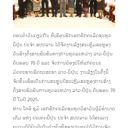
ຕອນຄ່ຳວັນດຽວກັນ ທີ່ເຮືອນພັກເອກອັກຄະລັດຊະທູດ
ຍີ່ປຸ່ນ ປະຈໍາ ສປປລາວ ໄດ້ຈັດງານລ້ຽງສະເຫຼີມສະຫຼອງ
ວັນສ້າງຕັ້ງສາຍພົວພັນທາງການທູດລະຫວ່າງ ລາວ-ຍີ່ປຸ່ນ
ຄົບຮອບ 70 ປີ ແລະ ຈັດການຍ້ອງຍໍໃຫ້ແກ່ຄະນະ
ມິດຕະພາບລັດຖະສະພາ ລາວ-ຍີ່ປຸ່ນ; ງານລ້ຽງໃນຄັ້ງນີ້
ຈັດຂຶ້ນເພື່ອເປັນການສະຫຼຸບປີສະເຫຼີມສະຫຼອງການສ້າງ
ຕັ້ງສາຍພົວພັນການທູດລະຫວ່າງ ລາວ-ຍີ່ປຸ່ນ ຄົບຮອບ 70
ປີ ໃນປີ 2025.
ທ່ານ ໂຄອິ ຊຸມິ ເອກອັກຄະລັດຊະທູດວິສາມັນຜູ້ມີອໍານາດ
ເຕັມ ແຫ່ງ ປະເທດຍີ່ປຸ່ນ ປະຈໍາ ສປປລາວ ໄດ້ສະແດງ
ຄວາມປິຕິຍິນດີເປັນຢ່າງຍິ່ງທີ່ສອງປະເທດໄດ້ມີການຈັດ