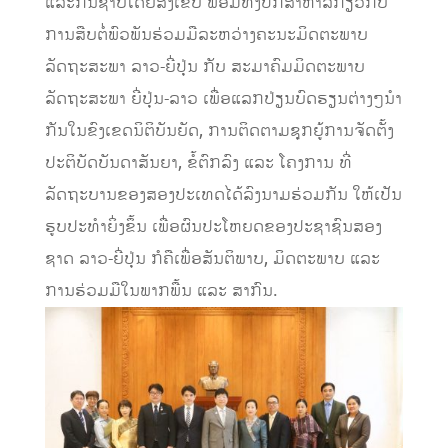
ແລະກັນຊາບໂດຍສັງເຂບ ພ້ອມທັງປຶກສາຫາລືກ່ຽວກັບ
ການສືບຕໍ່ພົວພັນຮ່ວມມືລະຫວ່າງຄະນະມິດຕະພາບ
ລັດຖະສະພາ ລາວ-ຍີ່ປຸ່ນ ກັບ ສະມາຄົມມິດຕະພາບ
ລັດຖະສະພາ ຍີ່ປຸ່ນ-ລາວ ເພື່ອແລກປ່ຽນບົດຮຽນຕ່າງໆນໍາ
ກັນໃນຂົງເຂດນິຕິບັນຍັດ, ການຕິດຕາມຊຸກຍູ້ການຈັດຕັ້ງ
ປະຕິບັດບັນດາສັນຍາ, ຂໍ້ຕົກລົງ ແລະ ໂຄງການ ທີ່
ລັດຖະບານຂອງສອງປະເທດໄດ້ລົງນາມຮ່ວມກັນ ໃຫ້ເປັນ
ຮູບປະທຳຍິ່ງຂຶ້ນ ເພື່ອຜົນປະໂຫຍດຂອງປະຊາຊົນສອງ
ຊາດ ລາວ-ຍີ່ປຸ່ນ ກໍຄືເພື່ອສັນຕິພາບ, ມິດຕະພາບ ແລະ
ການຮ່ວມມືໃນພາກພື້ນ ແລະ ສາກົນ.