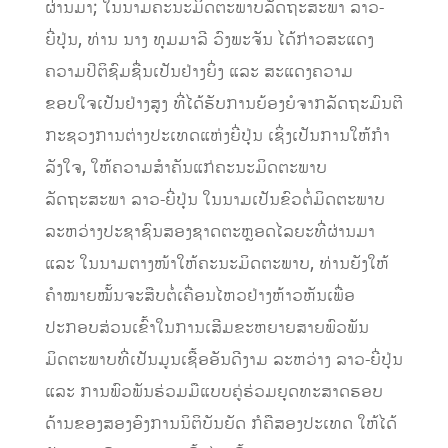
ຜ່ານມາ; ໃນນາມຄະນະມິດຕະພາບລັດຖະສະພາ ລາວ-
ຍີ່ປຸ່ນ, ທ່ານ ນາງ ທຸມມາລີ ວົງພະຈັນ ໄດ້ກ່າວສະແດງ
ຄວາມປິຕິຊົມຊື່ນເປັນຢ່າງຍິ່ງ ແລະ ສະແດງຄວາມ
ຂອບໃຈເປັນຢ່າງສູງ ທີ່ໄດ້ຮັບ​ການຍ້ອງຍໍ​ຈາກ​ລັດຖະມົນຕີ​
ກະຊວງ​ການ​ຕ່າງປະເທດແຫ່ງ​ຍີ່ປຸ່ນ ເຊິ່ງເປັນການໃຫ້ກໍາ
ລັງໃຈ, ໃຫ້ຄວາມສໍາຄັນແກ່ຄະນະມິດຕະພາບ
ລັດຖະສະພາ ລາວ-ຍີ່ປຸ່ນ ໃນນາມເປັນຂົວຕໍ່ມິດຕະພາບ
ລະຫວ່າງປະຊາຊົນສອງຊາດຕະຫຼອດໄລຍະທີ່ຜ່ານມາ
ແລະ ໃນນາມຕາງໜ້າໃຫ້ຄະນະມິດຕະພາບ, ທ່ານຍັງໃຫ້
ຄຳໝາຍໝັ້ນຈະສືບຕໍ່ເຄື່ອນໄຫວຢ່າງຫ້າວຫັນເພື່ອ
ປະກອບສ່ວນເຂົ້າໃນການເສີມຂະຫຍາຍສາຍພົວພັນ
ມິດຕະພາບທີ່ເປັນມູນເຊື້ອອັນດີງາມ ລະຫວ່າງ ລາວ-ຍີ່ປຸ່ນ
ແລະ ການພົວພັນຮ່ວມມືແບບຄູ່ຮ່ວມຍຸດທະສາດຮອບ
ດ້ານຂອງສອງອົງການນິຕິບັນຍັດ ກໍຄືສອງປະເທດ ໃຫ້ໄດ້