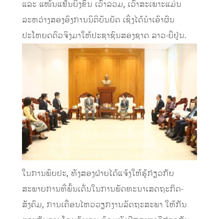
ແລະ ແໜ້ນແຟ້ນຍິ່ງຂຶ້ນ ເວົ້າລວມ, ເວົ້າສະເພາະແມ່ນ
ລະຫວ່າງສອງອົງການນິຕິບັນຍັດ ເຊິ່ງໄດ້ນໍາເອົາຜົນ
ປະໂຫຍດຕົວຈິງມາໃຫ້ປະຊາຊົນສອງຊາດ ລາວ-ຍີ່ປຸ່ນ.
ໃນການພົບປະ, ທັງສອງຝ່າຍໄດ້ແຈ້ງໃຫ້ຮູ້ກ່ຽວກັບ
ສະພາບການທີ່ພົ້ນເດັ່ນໃນການພັດທະນາເສດຖະກິດ-
ສັງຄົມ, ການເຄື່ອນໄຫວວຽກງານລັດຖະສະພາ ໃຫ້ກັນ