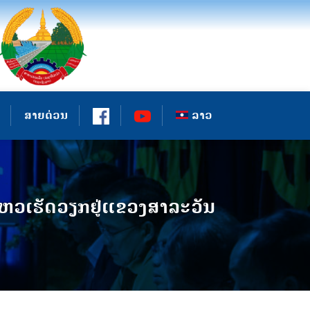
ສາຍດ່ວນ
ລາວ
ໄຫວເຮັດວຽກຢູ່ແຂວງສາລະວັນ