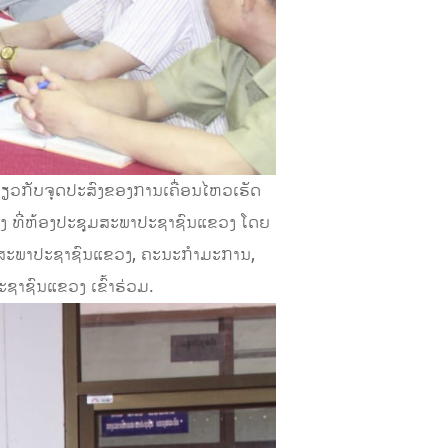
ກ່ຽວກັບຈຸດປະສົງຂອງການເຄື່ອນໄຫວເຮັດ
ງ ທີ່ຫ້ອງປະຊຸມສະພາປະຊາຊົນແຂວງ ໂດຍ
າສະພາປະຊາຊົນແຂວງ, ຄະນະກໍາມະການ,
າຊົນແຂວງ ເຂົ້າຮ່ວມ.