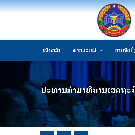
ໜ້າຫລັກ
ພາກສະເໜີ
ການຈັດຕັ້
ປະທານກໍາມາທິການເສດຖະກິດ