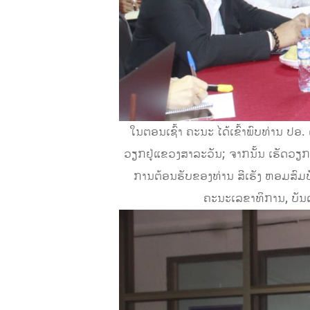
ໃນຕອນເຊົ້າ ຄະນະ ໄດ້ເຂົ້າພົບທ່ານ ປ
ວຽກຢູ່ແຂວງສາລະວັນ; ຈາກນັ້ນ ເຮັດວ
ການຕ້ອນຮັບຂອງທ່ານ ສີເຮັງ ຫອມສົ
ຄະນະເລຂາທິການ, ບັນ