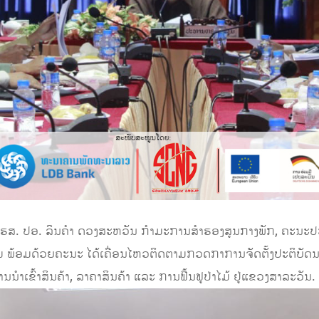
ນ ຮສ. ປອ. ລິນຄໍາ ດວງສະຫວັນ ກໍາມະການສຳຮອງສູນກາງພັກ, ຄະນະ
ມ ພ້ອມດ້ວຍຄະນະ ໄດ້ເຄື່ອນໄຫວຕິດຕາມກວດກາການຈັດຕັ້ງປະຕິບັດນະ
ນໍາເຂົ້າສິນຄ້າ, ລາຄາສິນຄ້າ ແລະ ການຟື້ນຟູປ່າໄມ້ ຢູ່ແຂວງສາລະວັນ.