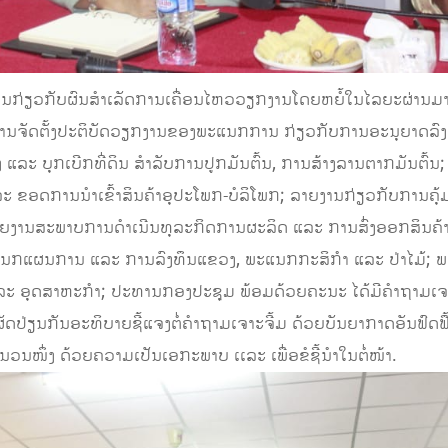
ງານກ່ຽວກັບຜົນສໍາເລັດການເຄື່ອນໄຫວວຽກງານໂດຍຫຍໍ້ໃນໄລຍະຜ່ານມ
ນຈັດຕັ້ງປະຕິບັດວຽກງານຂອງພະແນກການ ກ່ຽວກັບການອະນຸຍາດລົງທ
 ແລະ ບຸກເບີກທີ່ດິນ ສໍາລັບການປູກມັນຕົ້ນ, ການສ້າງລານຕາກມັນຕົ້ນ
ະ ຂອດການນໍາເຂົ້າສິນຄ້າອຸປະໂພກ-ບໍລິໂພກ; ລາຍງານກ່ຽວກັບກາ
້າ; ລາຍງານສະພາບການດໍາເນີນທຸລະກິດການຜະລິດ ແລະ ການສົ່ງອອກສິນຄ້າກ
ແນກແຜນການ ແລະ ການລົງທຶນແຂວງ, ພະແນກກະສິກໍາ ແລະ ປ່າໄມ້; 
ແລະ ອຸດສາຫະກໍາ; ປະທານກອງປະຊຸມ ພ້ອມດ້ວຍຄະນະ ໄດ້ມີຄໍາຖາມເຈາ
ັດປ່ຽນກັນອະທິບາຍຊີ້ແຈງຕໍ່ຄໍາຖາມເຈາະຈີ້ມ ດ້ວຍບັນຍາກາດອັນຟົດຟື
ນວນໜຶ່ງ ດ້ວຍຄວາມເປັນເອກະພາບ ເເລະ ເພື່ອຂໍຊີ້ນໍາໃນຕໍ່ໜ້າ.