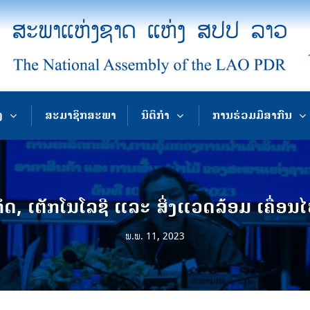
ງ
ສະມາຊິກສະພາ
ນິຕິກຳ
ການຮ່ວມມືສາກົນ
, ເຕັກໂນໂລຊີ ແລະ ສິ່ງແວດລ້ອມ ເຄື່ອນ
ພ.ພ. 11, 2023