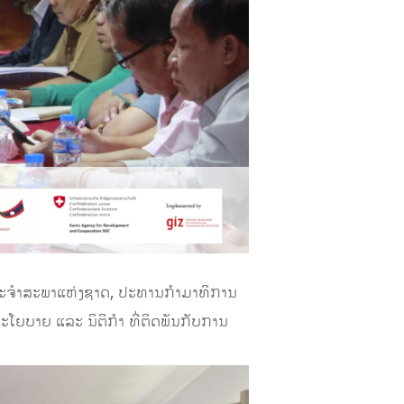
ປະຈໍາສະພາແຫ່ງຊາດ, ປະທານກໍາມາທິການ
ໂຍບາຍ ແລະ ນິຕິກໍາ ທີ່ຕິດພັນກັບການ