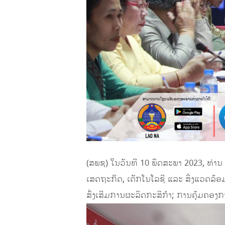
(ສພຊ) ໃນວັນທີ 10 ພຶດສະພາ 2023, ທ່າ
ເສດຖະກິດ, ເຕັກໂນໂລຊີ ແລະ ສິ່ງແວດລ້ອ
ສົ່ງເສີມການຜະລິດກະສິກໍາ; ການຄຸ້ມຄອງການ