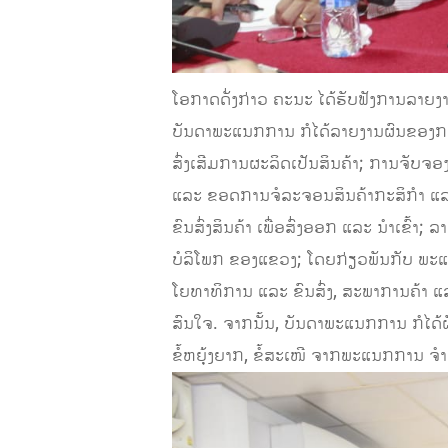
ໂອກາດດັ່ງກ່າວ ຄະນະ ໄດ້ຮັບຟັງການລາຍ
ບັນດາພະແນກການ ກໍໄດ້ລາຍງານຜົນຂອງກາ
ສົ່ງເສີມການຜະລິດເປັນສິນຄ້າ; ການຈັບຈອງ
ແລະ ຂອດການຈໍລະຈອນສິນຄ້າກະສິກໍາ ແລ
ຂົນສົ່ງສິນຄ້າ ເພື່ອສົ່ງອອກ ແລະ ນໍາເຂົ
ບໍລິໂພກ ຂອງແຂວງ; ໂດຍກ່ຽວພັນກັບ ພະ
ໂຍທາທິການ ແລະ ຂົນສົ່ງ, ສະພາການຄ້າ 
ສົນໃຈ. ຈາກນັ້ນ, ບັນດາພະແນກການ ກໍໄດ້ຜ
ຂໍ້ຫຍຸ້ງຍາກ, ຂໍ້ສະເໜີ ຈາກພະແນກການ ຈໍາ