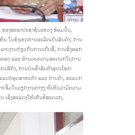
າ ຂອງສະພາປະຊາຊົນແຂວງ ພ້ອມນັ້ນ,
ຶນ ໃນຂົງເຂດການຜະລິດເປັນສິນຄ້າ; ການ
; ລາຍງານກ່ຽວກັບການເກັບຊື້, ການສົ່ງອອກ
ນຄຸ້ມຄອງ ແລະ ອໍານວຍຄວາມສະດວກໃນການ
ະສິກໍາ, ການນໍາເຂົ້າສິນຄ້າອຸປະໂພກ-
ພະແນກອຸດສາຫະກໍາ ແລະ ການຄ້າ, ພະແນກ
ະຈີ້ມໃນວຽກງານຕ່າງໆ ທີ່ເຫັນວ່າມີຄວາມ
້ນ ເຊິ່ງສະແດງໃຫ້ເຫັນຂໍ້ສະດວກ,