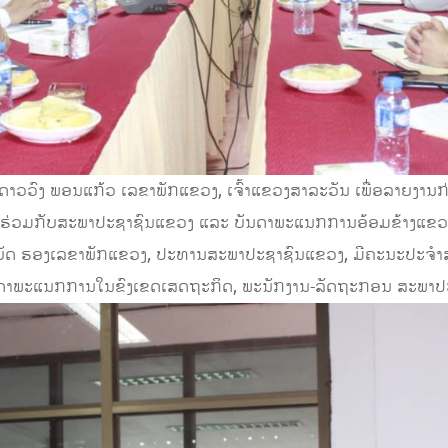
ອ. ດາວວົງ ພອນແກ້ວ ເລຂາພັກແຂວງ, ເຈົ້າແຂວງສາລະວັນ ເພື່ອລາຍງານ
ຽກຮ່ວມກັບສະພາປະຊາຊົນແຂວງ ແລະ ບັນດາພະແນກການອ້ອມຂ້າງແຂວ
ມບັດ ຮອງເລຂາພັກແຂວງ, ປະທານສະພາປະຊາຊົນແຂວງ, ມີຄະນະປະຈໍ
ດາພະແນກການໃນຂົງເຂດເສດຖະກິດ, ພະນັກງານ-ລັດຖະກອນ ສະພາປະຊ