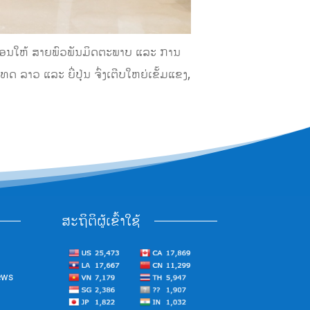
ວຍພອນໃຫ້ ສາຍພົວພັນມິດຕະພາບ ແລະ ການ
ລາວ ແລະ ຍີ່ປຸ່ນ ຈົ່ງເຕີບໃຫຍ່ເຂັ້ມແຂງ,
ສະຖິຕິຜູ້ເຂົ້າໃຊ້
ews