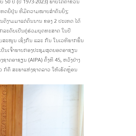
 50 ປີ (ປີ 1973-2023) ພາຍໃຕ້ຄໍາຂວັນ
ດຍີ່ປຸ່ນ ທີ່ມີຄວາມໝາຍສໍາຄັນຍິ່ງ;
ອັນດີງາມມາແຕ່ດົນນານ ຂອງ 2 ປະເທດ ໄດ້
ຍົກລະດັບເປັນຄູ່ຮ່ວມຍຸດທະສາດ ໃນປີ
ບສະໜູນ ເຊິ່ງກັນ ແລະ ກັນ ໃນເວທີພາກພື້ນ
ຈະເປັນເຈົ້າພາບກອງປະຊຸມສຸດຍອດອາຊຽນ
ຊາດອາຊຽນ (AIPA) ຄັ້ງທີ 45, ຫວັງຢ່າງ
ວ ກໍຄື ສະພາແຫ່ງຊາດລາວ ໃຫ້ເຮັດຫຼ້ອນ