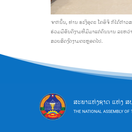
ຈາກນັ້ນ, ທ່ານ ຮະງິອຸດະ ໂຄອິຈິ ກໍໄດ້
ຮ່ວມມືອັນດີງາມທີ່ມີມາແຕ່ດົນນານ ລະຫວ່
ສວຍສົດງົດງາມຕະຫຼອດໄປ.
ສະພາແຫ່ງຊາດ ແຫ່ງ ສ
THE NATIONAL ASSEMBLY OF 