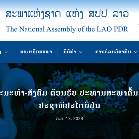
ງ
ສະມາຊິກສະພາ
ນິຕິກຳ
ການຮ່ວມມືສາກົນ
ນະທໍາ-ສັງຄົມ ຕ້ອນຮັບ ປະທານສະພາຄົ້ນ
ປະຊາທິປະໄຕຍີ່ປຸ່ນ
ກ.ກ. 13, 2023