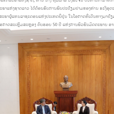
ງຮັບແຂກສະພາແຫ່ງຊາດ, ທ່ານ ນາງ ທຸມມາລີ ວົງພະຈັນ ປະທານກຳມາທິ
ສະພາແຫ່ງຊາດລາວ ໄດ້ຕ້ອນຮັບການພົບປະຢ້ຽມຢາມຂອງທ່ານ ຮະງິອຸດະ
ິກສະພາຜູ້ແທນລາຊະດອນແຫ່ງປະເທດຍີ່ປຸ່ນ ໃນໂອກາດທີ່ເດີນທາງມາຢ
ໂອກາດສະເຫຼີມສະຫຼອງ ຄົບຮອບ 50 ປີ ແຫ່ງການພົວພັນມິດຕະພາບ ອາຊຽ