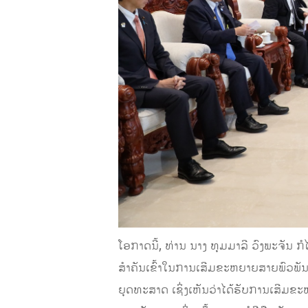
ໂອກາດນີ້, ທ່ານ ນາງ ທຸມມາລີ ວົງພະຈັນ ກ
ສໍາຄັນເຂົ້າໃນການເສີມຂະຫຍາຍສາຍພົວພັນ
ຍຸດທະສາດ ເຊິ່ງເຫັນວ່າໄດ້ຮັບການເສີມຂະຫຍ