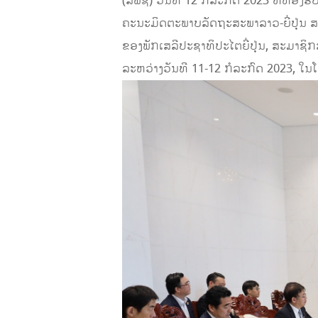
(ສພຊ) ວັນທີ 12 ກໍລະກົດ 2023 ທີ່ຫ້ອ
ຄະນະມິດຕະພາບລັດຖະສະພາລາວ-ຍີ່ປຸ່ນ 
ຂອງພັກເສລີປະຊາທິປະໄຕຍີ່ປຸ່ນ, ສະມາຊ
ລະຫວ່າງວັນທີ 11-12 ກໍລະກົດ 2023, ໃນ