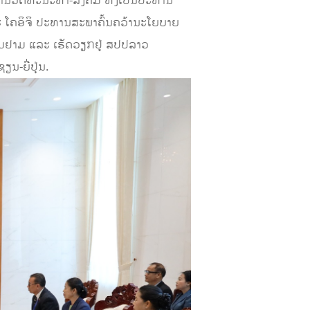
ການວັດທະນະທຳ-ສັງຄົມ ທັງເປັນປະທານ
 ໂຄອິຈິ ປະທານສະພາຄົ້ນຄວ້ານະໂຍບາຍ
້ຽມຢາມ ແລະ ເຮັດວຽກຢູ່ ສປປລາວ
ນ-ຍີ່ປຸ່ນ.