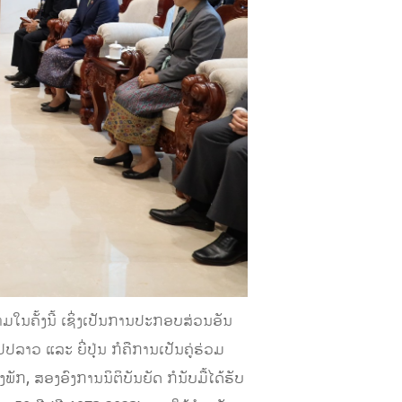
າມໃນຄັ້ງນີ້ ເຊິ່ງເປັນການປະກອບສ່ວນອັນ
າວ ແລະ ຍີ່ປຸ່ນ ກໍຄືການເປັນຄູ່ຮ່ວມ
ັກ, ສອງອົງການນິຕິບັນຍັດ ກໍນັບມື້ໄດ້ຮັບ