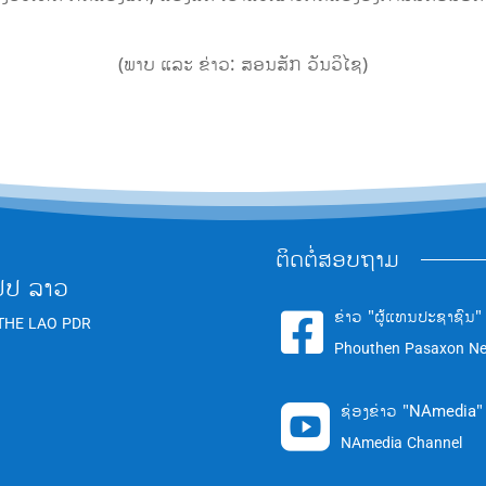
(ພາບ ແລະ ຂ່າວ: ສອນສັກ ວັນວິໄຊ)
ຕິດຕໍ່ສອບຖາມ
ປປ ລາວ
ຂ່າວ "ຜູ້ແທນປະຊາຊົນ"

THE LAO PDR
Phouthen Pasaxon N
ຊ່ອງຂ່າວ "NAmedia"

NAmedia Channel