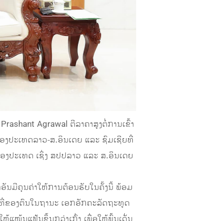
Prashant Agrawal ຕີລາຄາສູງຕໍ່ການເຂົ້າ
 ສອງປະເທດລາວ-ສ.ອິນເດຍ ແລະ ຊົມເຊີຍທີ່
ສອງປະເທດ ເຊິ່ງ ສປປລາວ ແລະ ສ.ອິນເດຍ
ມີຄຸນຄ່າໃຫ້ການຕ້ອນຮັບໃນຄັ້ງນີ້ ພ້ອມ
ດໜ້າທີ່ຂອງຕົນໃນຖານະ ເອກອັກຄະລັດຖະທູດ
ໜ້ນແຟ້ນຂຶ້ນກວ່າເກົ່າ ເພື່ອໃຫ້ພົ້ນເດັ່ນ