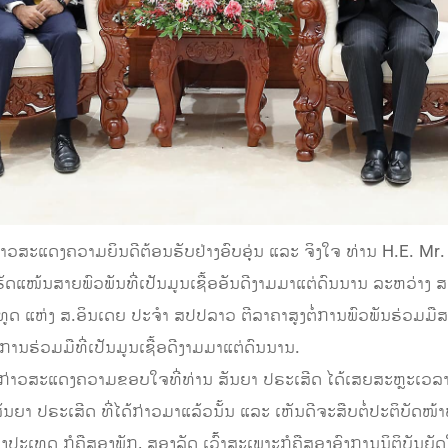
່າວສະແດງຄວາມຍິນດີຕ້ອນຮັບຢ່າງອົບອຸ່ນ ແລະ ຈິງໃຈ ທ່ານ H.E. Mr. 
ນຮັດແໜ້ນສາຍພົວພັນທີ່ເປັນມູນເຊື້ອອັນດີງາມມາແຕ່ດົນນານ ລະຫວ່າງ
ທູດ ແຫ່ງ ສ.ອິນເດຍ ປະຈຳ ສປປລາວ ຕີລາຄາສູງຕໍ່ການພົວພັນຮ່ວມມື
ການຮ່ວມມືທີ່ເປັນມູນເຊື້ອດີງາມມາແຕ່ດົນນານ.
້ກ່າວສະແດງຄວາມຂອບໃຈທີ່ທ່ານ ສັນຍາ ປຣະເສີດ ໄດ້ເສຍສະຫຼະເວລາອັນ
 ສັນຍາ ປຣະເສີດ ທີ່ໄດ້ກ່າວມາແລ້ວນັ້ນ ແລະ ເຫັນດີຈະສືບຕໍ່ປະຕິບັ
ທດ ກໍຄືສອງພັກ, ສອງລັດ ເວົ້້າສະເພາະກໍຄືສອງອົງການນິຕິບັນຍັດໃຫ້ແ