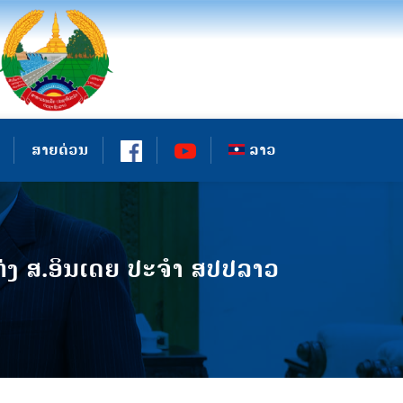
ສາຍດ່ວນ
ລາວ
່ງ ສ.ອິນເດຍ ປະຈຳ ສປປລາວ