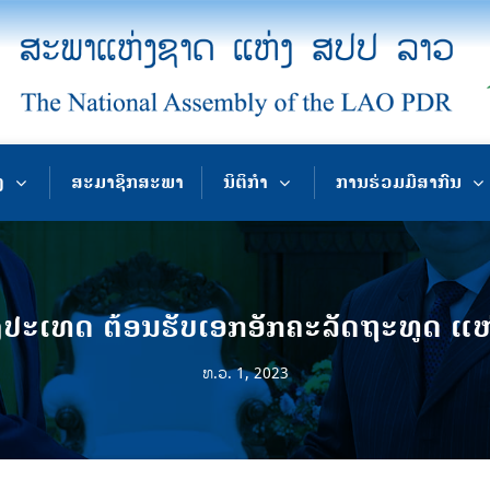
ງ
ສະມາຊິກສະພາ
ນິຕິກຳ
ການຮ່ວມມືສາກົນ
ປະເທດ ຕ້ອນຮັບເອກອັກຄະລັດຖະທູດ ແຫ
ທ.ວ. 1, 2023