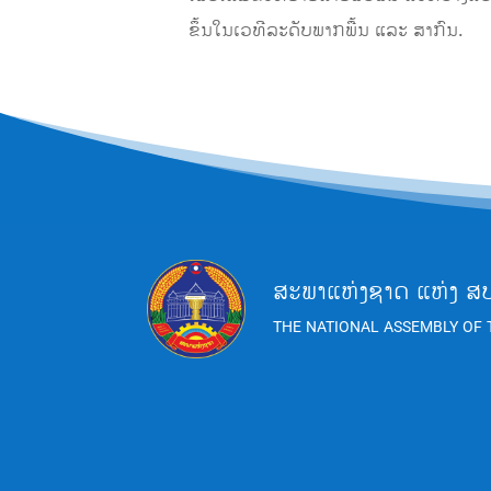
ຂຶ້ນໃນເວທີລະດັບພາກພື້ນ ແລະ ສາກົນ.
ສະພາແຫ່ງຊາດ ແຫ່ງ ສ
THE NATIONAL ASSEMBLY OF 