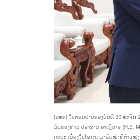
(ສພຊ) ໃນຕອນບ່າຍຂອງວັນທີ 30 ພະຈິກ 20
ນັບຂອງທ່ານ ປຣາຊານ ອາເກຼີວາຣ (H.E. M
ຄະນະ ເນື່ອງໃນໂອກາດມາຮັບໜ້າທີ່ຕໍາແໜ່ງ