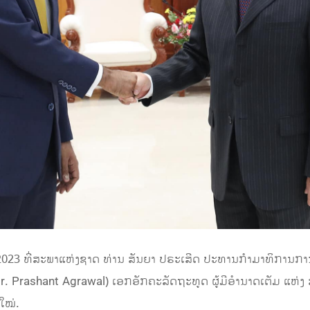
23 ທີ່ສະພາແຫ່ງຊາດ ທ່ານ ສັນຍາ ປຣະເສີດ ປະທານກໍາມາທິການການຕ່
r. Prashant Agrawal) ເອກອັກຄະລັດຖະທູດ ຜູ້ມີອໍານາດເຕັມ ແຫ່
ໃໝ່.