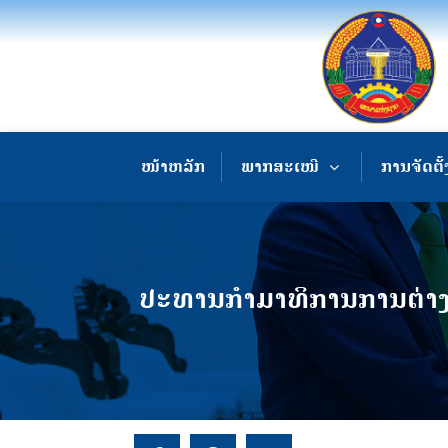
ໜ້າຫລັກ
ພາກສະເໜີ
ການຈັດຕັ້
ປະທານກໍາມາທິການການຕ່າງ