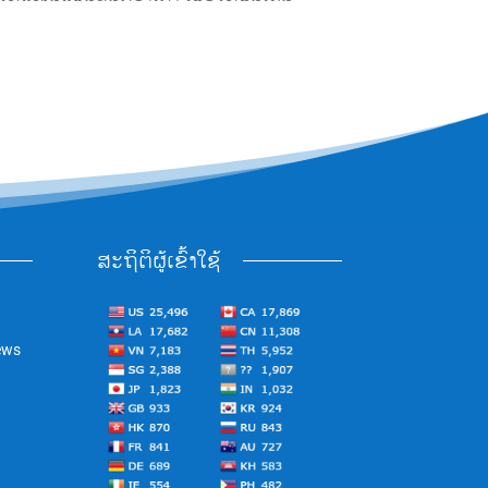
ສະຖິຕິຜູ້ເຂົ້າໃຊ້
ews