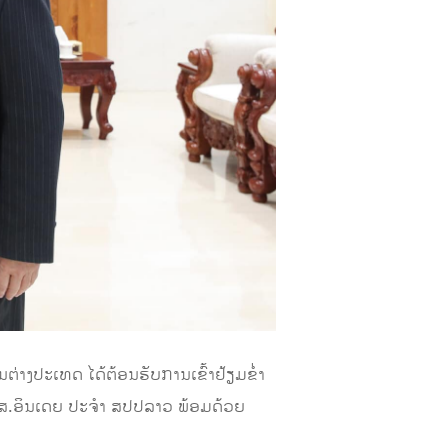
າງປະເທດ ໄດ້ຕ້ອນຮັບການເຂົ້າຢ້ຽມຂໍ່າ
ງ ສ.ອິນເດຍ ປະຈໍາ ສປປລາວ ພ້ອມດ້ວຍ