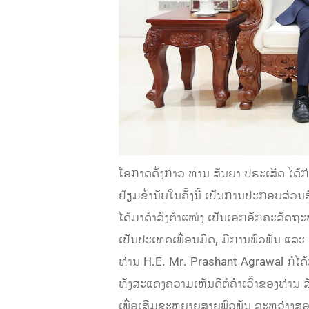
ໂອກາດດັ່ງກ່າວ ທ່ານ ສັນຍາ ປຣະເສີດ ໄດ້ກ
ຢ້ຽມຂໍ່ານັບໃນຄັ້ງນີ້ ເປັນການປະກອບສ່ວ
ໄດ້ມາດຳລົງຕຳແໜ່ງ ເປັນເອກອັກຄະລັດຖະ
ເປັນປະເທດເພື່ອນມິດ, ມີການພົວພັນ ແລະ 
ທ່ານ H.E. Mr. Prashant Agrawal ກໍໄດ
ທັງສະແດງຄວາມເຫັນດີຕໍ່ຄໍາເວົ້າຂອງທ່ານ
ເພື່ອເສີມຂະຫຍາຍສາຍພົວພັນ ລະຫວ່າງສອງປະເ