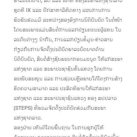
ພາລະບົດບາດ, ສິດ ແລະ ໜ້າທີ່ ຂອງສະພາແຫ່ງຊາດລາວ
ຊຸດທີ IX ແລະ ປຶກສາຫາລືທິດທາງ ແຜນການການ
ພົວພັນຮ່ວມມື ລະຫວ່າງສອງອົງການນິຕິບັນຍັດ ໃນຕໍ່ໜ້າ
ໂດຍສະເພາະແມ່ນສືບຕໍ່ການແລກປ່ຽນຄະນະຜູ້ແທນ ໃນ
ລະດັບຕ່າງໆ ນໍາກັນ, ການແລກປ່ຽນຂໍ້ມູນ-ຂ່າວສານ
ກ່ຽວກັບການຈັດຕັ້ງປະຕິບັດພາລະບົດບາດດ້ານ
ນິຕິບັນຍັດ, ສືບຕໍ່ສ້າງຊັບພະຍາກອນມະນຸດ ໃຫ້ແກ່ສະພາ
ແຫ່ງຊາດ ແລະ ສະພາປະຊາຊົນຂັ້ນແຂວງ ໂດຍການ
ສະໜັບສະໜູນ ແລະ ການຊ່ວຍເຫຼືອພາຍໃຕ້ໂຄງການສ້າງ
ຂີດຄວາມສາມາດ ແລະ ປະສິດທິພາບໃຫ້ແກ່ສະພາ
ແຫ່ງຊາດ ແລະ ສະພາປະຊາຊົນແຂວງ ຂອງ ສປປລາວ
(STEPS) ທີ່ພວມຈັດຕັ້ງປະຕິບັດຮ່ວມກັບສະພາ
ແຫ່ງຊາດລາວ.
ສອງຝ່າຍ ເຫັນດີໂດຍພື້ນຖານ ໃນການຊຸກຍູ້ໃຫ້