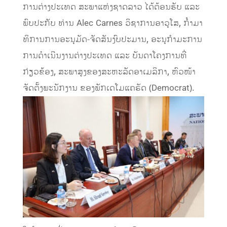
ການຕ່າງປະເທດ ສະພາແຫ່ງຊາດລາວ ໄດ້ຕ້ອນຮັບ ແລະ
ພົບປະກັບ ທ່ານ Alec Carnes ວິຊາການອາວຸໂສ, ກໍໍາມາ
ທິການການອະນຸມັດ-ຈັດສັນງົບປະມານ, ອະນຸກຳມະການ
ການດຳເນີນງານຕ່າງປະເທດ ແລະ ບັນດາໂຄງການທີ່
ກ່ຽວຂ້ອງ, ສະພາສູງຂອງສະຫະລັດອາເມລິກາ, ຫົວໜ້າ
ຈັດຕັ້ງພະນັກງານ ຂອງພັກເດໂມແຄຣັດ (Democrat).