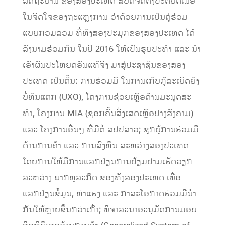
ລັດຖະບານ ຂອງສອງປະເທດ ສືບຕໍ່ຈັດຕັ້ງປະຕິບັດເນື້ອ
ໃນຈິດໃຈຂອງຖະແຫຼງການ ວ່າດ້ວຍການເປັນຄູ່ຮ່ວມ
ແບບກວມລວມ ທີ່ທັງສອງປະມຸກຂອງສອງປະເທດ ໄດ້
ລົງນາມຮ່ວມກັນ ໃນປີ 2016 ໃຫ້ເປັນຮູບປະທໍາ ແລະ ນໍາ
ເອົາຜົນປະໂຫຍດອັນແທ້ຈິງ ມາສູ່ປະຊາຊົນຂອງສອງ
ປະເທດ ເປັນຕົ້ນ: ການຮ່ວມມື ໃນການເກັບກູ້ລະເບີດຍັງ
ບໍ່ທັນແຕກ (UXO), ໂຄງການຊ່ວຍເຫຼືອດ້ານມະນຸດສະ
ທຳ, ໂຄງການ MIA (ຊອກຄົ້ນສິ່ງເສດເຫຼືອປາງສົງຄາມ)
ແລະ ໂຄງການອື່ນໆ ທີ່ມີຕໍ່ ສປປລາວ; ຊຸກຍູ້ການຮ່ວມມື
ດ້ານການຄ້າ ແລະ ການລົງທຶນ ລະຫວ່າງສອງປະເທດ
ໂດຍການໃຫ້ມີການແລກປ່ຽນການຢ້ຽມຢາມເຮັດວຽກ
ລະຫວ່າງ ພາກທຸລະກິດ ຂອງທັງສອງປະເທດ ເພື່ອ
ແລກປ່ຽນຂໍ້ມູນ, ທ່າແຮງ ແລະ ກາລະໂອກາດຮ່ວມມືນຳ
ກັນໃຫ້ຫຼາຍຂຶ້ນກວ່າເກົ່າ; ພິຈາລະນາອະນຸມັດການມອບ