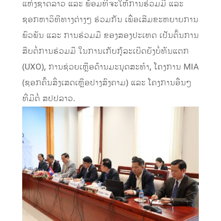
ແຫ່ງຊາດລາວ ແລະ ພ້ອມທີ່ຈະໃຫ້ການຮ່ວມມື ແລະ
ຊອກຫາວິທີທາງຕ່າງໆ ຮ່ວມກັນ ເພື່ອເສີມຂະຫຍາຍການ
ພົວພັນ ແລະ ການຮ່ວມມື ຂອງສອງປະເທດ ເປັນຕົ້ນການ
ສືບຕໍ່ການຮ່ວມມື ໃນການເກັບກູ້ລະເບີດຍັງບໍ່ທັນແຕກ
(UXO), ການຊ່ວຍເຫຼືອດ້ານມະນຸດສະທຳ, ໂຄງການ MIA
(ຊອກຄົ້ນສິ່ງເສດເຫຼືອປາງສົງຄາມ) ແລະ ໂຄງການອື່ນໆ
ທີ່ມີຕໍ່ ສປປລາວ.