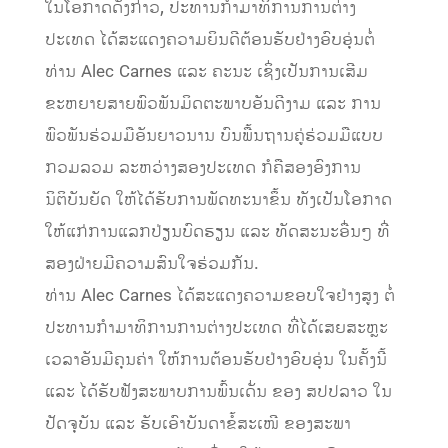
ໃນໂອກາດດັ່ງກ່າວ, ປະທານກໍາມາທິການການຕ່າງ
ປະເທດ ໄດ້ສະແດງຄວາມຍິນດີຕ້ອນຮັບຢ່າງອົບອຸ່ນຕໍ່
ທ່ານ Alec Carnes ແລະ ຄະນະ ເຊິ່ງເປັນການເສີມ
ຂະຫຍາຍສາຍພົວພັນມິດຕະພາບອັນດີງາມ ແລະ ການ
ພົວພັນຮ່ວມມືອັນຍາວນານ ບົນພື້ນຖານຄູ່ຮ່ວມມືແບບ
ກວມລວມ ລະຫວ່າງສອງປະເທດ ກໍຄືສອງອົງການ
ນິຕິບັນຍັດ ໃຫ້ໄດ້ຮັບການພັດທະນາຂຶ້ນ ທັງເປັນໂອກາດ
ໃຫ້ແກ່ການແລກປ່ຽນບົດຮຽນ ແລະ ທັດສະນະອື່ນໆ ທີ່
ສອງຝ່າຍມີຄວາມສົນໃຈຮ່ວມກັນ.
ທ່ານ Alec Carnes ໄດ້ສະແດງຄວາມຂອບໃຈຢ່າງສູງ ຕໍ່
ປະທານກໍາມາທິການການຕ່າງປະເທດ ທີ່ໄດ້ເສຍສະຫຼະ
ເວລາອັນມີຄຸນຄ່າ ໃຫ້ການຕ້ອນຮັບຢ່າງອົບອຸ່ນ ໃນຄັ້ງນີ້
ແລະ ໄດ້ຮັບຟັງສະພາບການພົ້ນເດັ່ນ ຂອງ ສປປລາວ ໃນ
ປັດຈຸບັນ ແລະ ຮັບເອົາບັນດາຂໍ້ສະເໜີ ຂອງສະພາ