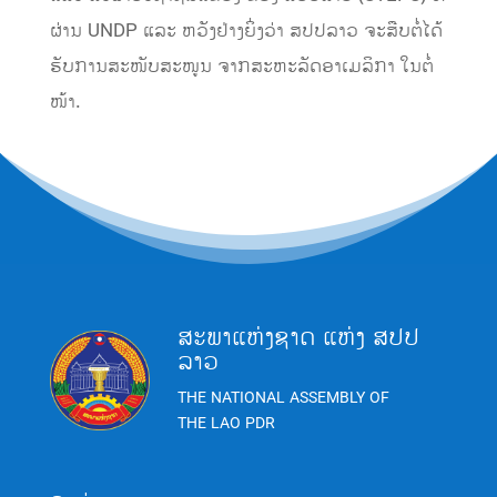
ຜ່ານ UNDP ແລະ ຫວັງຢ່າງຍິ່ງວ່າ ສປປລາວ ຈະສືບຕໍ່ໄດ້
ຮັບການສະໜັບສະໜູນ ຈາກສະຫະລັດອາເມລິກາ ໃນຕໍ່
ໜ້າ.
ສະພາແຫ່ງຊາດ ແຫ່ງ ສປປ
ລາວ
THE NATIONAL ASSEMBLY OF
THE LAO PDR