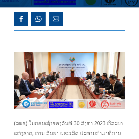
(ສພຊ) ໃນຕອນເຊົ້າຂອງວັນທີ 30 ສິງຫາ 2023 ທີ່ສະພາ
ແຫ່ງຊາດ, ທ່ານ ສັນຍາ ປຣະເສີດ ປະທານກໍາມາທິການ