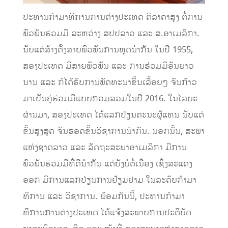
ປະທານກໍາມາທິການການຕ່າງປະເທດ ຕີລາຄາສູງ ຕໍ່ການ
ພົວພັນຮ່ວມມື ລະຫວ່າງ ສປປລາວ ແລະ ສ.ອາເມລິກາ.
ນັບແຕ່ສ້າງຕັ້ງສາຍພົວພັນການທູດນຳກັນ ໃນປີ 1955,
ສອງປະເທດ ມີສາຍພົວພັນ ແລະ ການຮ່ວມມືອັນຍາວ
ນານ ແລະ ກໍໄດ້ຮັບການພັດທະນາຂຶ້ນເລື້ອຍໆ ຈົນກ້າວ
ມາເປັນຄູ່ຮ່ວມມືແບບກວມລວມໃນປີ 2016. ໃນໄລຍະ
ຜ່ານມາ, ສອງປະເທດ ໄດ້ແລກປ່ຽນຄະນະຜູ້ແທນ ນັບແຕ່
ຂັ້ນສູງສຸດ ຈົນຮອດຂັ້ນວິຊາການນຳກັນ. ນອກນັ້ນ, ສະພາ
ແຫ່ງຊາດລາວ ແລະ ລັດຖະສະພາອາເມລິກາ ມີການ
ພົວພັນຮ່ວມມືທີ່ດີນໍາກັນ ແຕ່ຍັງບໍ່ຕໍ່ເນື່ອງ ເຊິ່ງສະແດງ
ອອກ ມີການແລກປ່ຽນການຢ້ຽມຢາມ ໃນລະດັບກໍາມາ
ທິການ ແລະ ວິຊາການ. ພ້ອມກັນນີ້, ປະທານກໍາມາ
ທິການການຕ່າງປະເທດ ໄດ້ແຈ້ງສະພາບການປະຕິບັດ