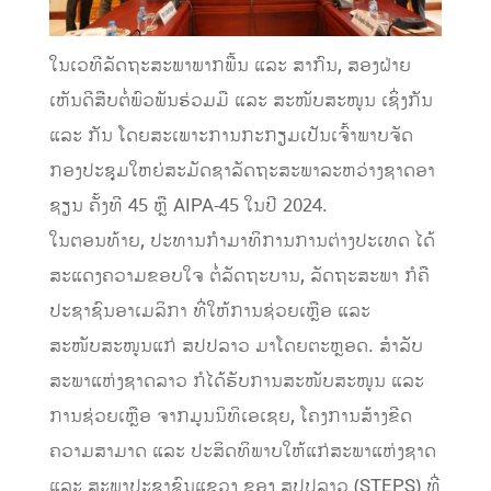
ໃນເວທີລັດຖະສະພາພາກພື້ນ ແລະ ສາກົນ, ສອງຝ່າຍ
ເຫັນດີສືບຕໍ່ພົວພັນຮ່ວມມື ແລະ ສະໜັບສະໜູນ ເຊິ່ງກັນ
ແລະ ກັນ ໂດຍສະເພາະການກະກຽມເປັນເຈົ້າພາບຈັດ
ກອງປະຊຸມໃຫຍ່ສະມັດຊາລັດຖະສະພາລະຫວ່າງຊາດອາ
ຊຽນ ຄັ້ງທີ 45 ຫຼື AIPA-45 ໃນປີ 2024.
ໃນຕອນທ້າຍ, ປະທານກໍາມາທິການການຕ່າງປະເທດ ໄດ້
ສະແດງຄວາມຂອບໃຈ ຕໍ່ລັດຖະບານ, ລັດຖະສະພາ ກໍຄື
ປະຊາຊົນອາເມລິກາ ທີ່ໃຫ້ການຊ່ວຍເຫຼືອ ແລະ
ສະໜັບສະໜູນແກ່ ສປປລາວ ມາໂດຍຕະຫຼອດ. ສຳລັບ
ສະພາແຫ່ງຊາດລາວ ກໍໄດ້ຮັບການສະໜັບສະໜູນ ແລະ
ການຊ່ວຍເຫຼືອ ຈາກມູນນິທິເອເຊຍ, ໂຄງການສ້າງຂີດ
ຄວາມສາມາດ ແລະ ປະສິດທິພາບໃຫ້ແກ່ສະພາແຫ່ງຊາດ
ແລະ ສະພາປະຊາຊົນແຂວງ ຂອງ ສປປລາວ (STEPS) ທີ່