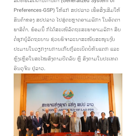
ສິດທິພິເສດດ້ານການຄ້າ (Generalized System of
Preferences-GSP) ໃຫ້ແກ່ ສປປລາວ ເພື່ອສົ່ງເສີມໃຫ້
ສິນຄ້າຂອງ ສປປລາວ ໄປສູ່ຕະຫຼາດອາເມລິກາ ໃນອັດຕາ
ພາສີຕໍ່າ. ພ້ອມນີ້ ກໍໄດ້ສະເໜີລັດຖະສະພາອາເມລິກາ ສືບ
ຕໍ່ຊຸກຍູ້ລັດຖະບານ ຊ່ວຍພິຈາລະນາສະໜັບສະໜູນງົບ
ປະມານໃນວຽກງານການເກັບກູ້ລະເບີດບໍ່ທັນແຕກ ແລະ
ຫຼົງເຫຼືອໃນສະໄໝສົງຄາມປິດລັບ ຫຼື ສົງຄາມໃນປະເທດ
ອິນດູຈີນ ຢູ່ລາວ.