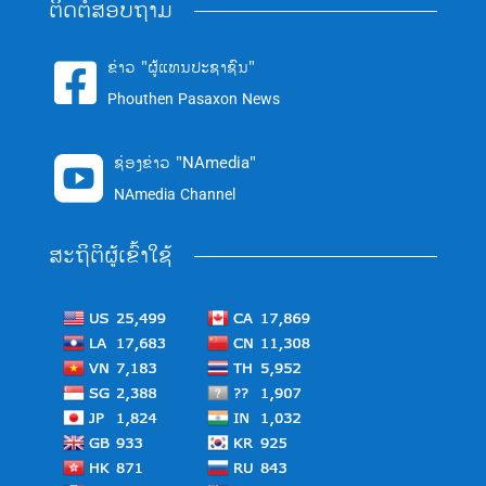
ຕິດຕໍ່ສອບຖາມ
ຂ່າວ "ຜູ້ແທນປະຊາຊົນ"

Phouthen Pasaxon News
ຊ່ອງຂ່າວ "NAmedia"

NAmedia Channel
ສະຖິຕິຜູ້ເຂົ້າໃຊ້