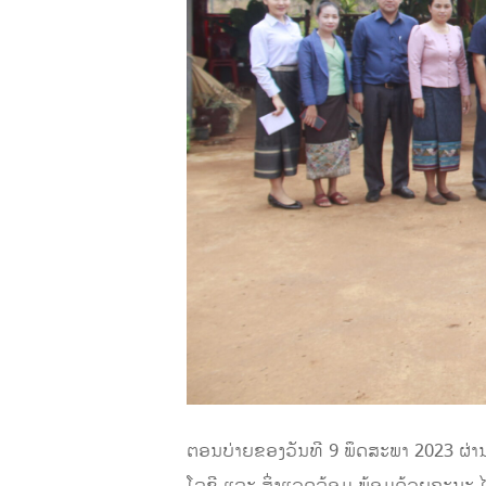
ຕອນບ່າຍຂອງວັນທີ 9 ພຶດສະພາ 2023 ຜ່