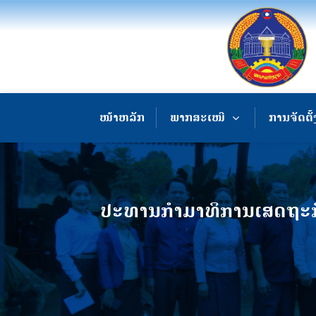
ໜ້າຫລັກ
ພາກສະເໜີ
ການຈັດຕັ້
ປະທານກຳມາທິການເສດຖະກິດ