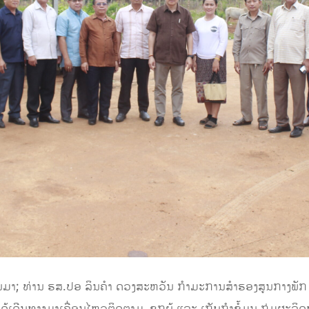
ານມາ; ທ່ານ ຮສ.ປອ ລິນຄຳ ດວງສະຫວັນ ກຳມະການສຳຮອງສູນກາງພັ