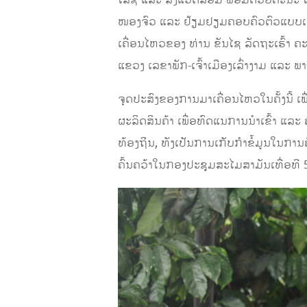
ໂລຊີ ແລະ ສິ່ງແວດລ້ອມ ພ້ອມດ້ວຍຄະນະ ໄດ
ໜອງຈົວ ແລະ ຢ້ຽມຢຽມຄອບຄົວຕົວແບບເຈົ້
ເຄື່ອນໄຫວຂອງ ທ່ານ ຂັນໄຊ ລັດຖະເຮົ້
ແຂວງ ເລຂາພັກ-ເຈົ້າເມືອງເລົ່າງາມ ແລະ ພາ
ຈຸດປະສົງຂອງການມາເຄື່ອນໄຫວໃນຄັ້ງນີ້ ເພື່
ຜະລິດສິນຄ້າ ເພື່ອທົດແນການນຳເຂົ້າ ແລະ 
ທ້ອງຖ່ິນ, ທັງເປັນການເກັບກຳຂໍ້ມູນໃນການ
ຄົ້ນຄວ້າໃນກອງປະຊຸມສະໄມສາມັນເທື່ອທີ 5