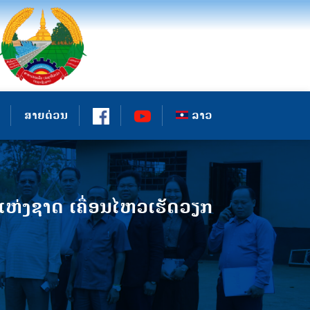
ສາຍດ່ວນ
ລາວ
ຫ່ງຊາດ ເຄື່ອນໄຫວເຮັດວຽກ