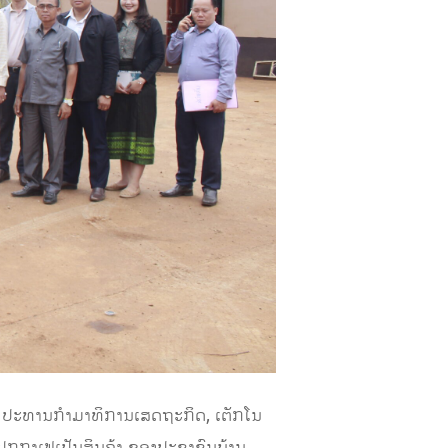
ກ ປະທານກຳມາທິການເສດຖະກິດ, ເຕັກໂນ