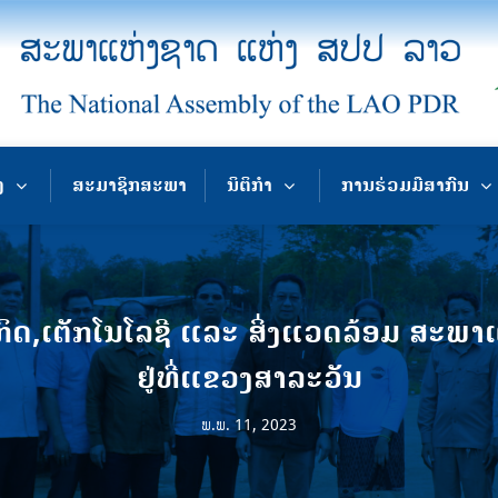
ງ
ສະມາຊິກສະພາ
ນິຕິກຳ
ການຮ່ວມມືສາກົນ
,ເຕັກໂນໂລຊີ ແລະ ສິ່ງແວດລ້ອມ ສະພາແ
ຢູ່ທີ່ແຂວງສາລະວັນ
ພ.ພ. 11, 2023