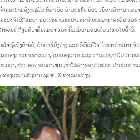
້ເດີນທາງມາເຄື່ອນໄຫວຕິດຕາມ, ຊຸກຍູ້ ແລະ ເກັບກຳຂໍ້ມູນ ກຸ່ມຜະລິ
າຂອງຟາມລ້ຽງໝູພັນ ສີລາເພັດ ບ້ານຕະກິດນ້ອຍ ເມືອງເລົ່າງາມ ແຂ
າ ຄະນະປະຈໍາພັກແຂວງ ຮອງປະທານສະພາປະຊາຊົນແຂວງສາລະວັນ ແລະ 
ກສ່ວນທີ່ກ່ຽວຂ້ອງຂັ້ນແຂວງ ແລະ ຂັ້ນເມືອງຮ່ວມເຄື່ອນໄຫວໃນຄັ້ງນີ້.
ອໃຫ້ຮູ້ເຖິງດ້ານດີ, ບັນຫາຂໍ້ຄົງຄ້າງ ແລະ ວິທີແກ້ໄຂ ບັນຫາດ້ານການຈັດ
ຄຸ້ມຄອງການນຳເຂົ້າສິນຄ້າ, ຄຸ້ມຄອງລາຄາ ແລະ ການຟື້ນຟູປ່າໄມ້ ການແ
ຄົ້ນຄ້ວາ, ປະກອບຄຳຄິດຄຳເຫັນ ເຂົ້າໃສ່ຮ່າງຂອງກົດໝາຍ ວ່າດ້ວຍການຄຸ
 ຂອງສະພາແຫ່ງຊາດ ຊຸດທີ IX ທີ່ຈະມາເຖິງນີ້.