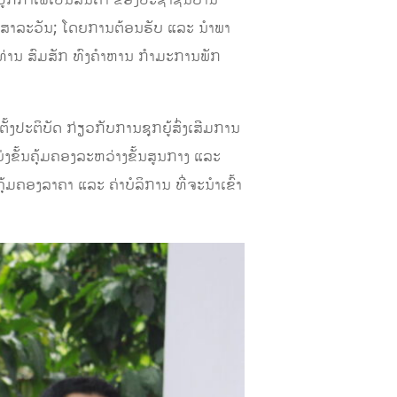
ດປູກກາເຟເປັນສິນຄ້າ ຂອງປະຊາຊົນບ້ານ
ວງສາລະວັນ; ໂດຍການຕ້ອນຮັບ ແລະ ນຳພາ
ທ່ານ ສົມສັກ ທົງຄຳຫານ ກຳມະການພັກ
ຕັ້ງປະຕິບັດ ກ່ຽວກັບການຊຸກຍູ້ສົ່ງເສີມການ
ບ່ງຂັ້ນຄຸ້ມຄອງລະຫວ່າງຂັ້ນສູນກາງ ແລະ
້ມຄອງລາຄາ ແລະ ຄ່າບໍລິການ ທີ່ຈະນຳເຂົ້າ