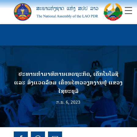
ປະທານກຳມາທິການເສດຖະກິດ, ເຕັກໂນໂລຊີ
ແລະ ສິ່ງແວດລ້ອມ ເຄື່ອນໄຫວວຽກງານຢູ່ ແຂວງ
ໄຊຍະບູລີ
ກ.ພ. 6, 2023