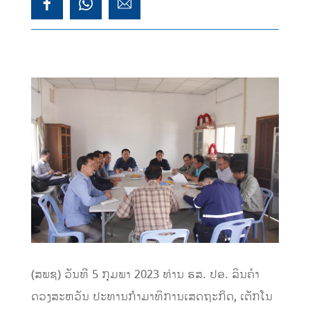
(ສພຊ) ວັນທີ 5 ກຸມພາ 2023 ທ່ານ ຮສ. ປອ. ລິນຄຳ
ດວງສະຫວັນ ປະທານກຳມາທິການເສດຖະກິດ, ເຕັກໂນ