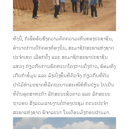
ທັງນີ້, ກໍເພື່ອຮັບຟັງຄວາມຄິດຄວາມເຫັນຂອງປະຊາຊົນ,
ອໍານາດການປົກຄອງທ້ອງຖິ່ນ, ສະມາຊິກສະພາແຫ່ງຊາດ
ປະຈຳເຂດ ເລືອກຕັ້ງ ແລະ ສະມາຊິກສະພາປະຊາຊົນ
ແຂວງ ກ່ຽວກັບການພັດທະນາໂຄງການດັ່ງກ່າວ, ພ້ອມທັງ
ເກັບກຳຂໍ້ມູນ ແລະ ລົງເບິ່ງພື້ນທີ່ຕົວຈິງ ກ່ຽວກັບທີ່ດິນ
ປ່າໄມ້ທຳມະຊາດທີ່ລັດຖະບານສະເໜີຂໍຫັນປ່ຽນ ໄປເປັນ
ທີ່ດິນອຸດສາຫະກຳ ລັກສະນະຊົ່ວຄາວ ແລະ ລັກສະນະ
ຖາວອນ ສັງລວມລາຍງານຕໍ່ກອງປະຊຸມ ຄະນະປະຈຳ
ສະພາແຫ່ງຊາດ ພິຈາລະນາ ໃນເດືອນມັງກອນຜ່ານມາ.