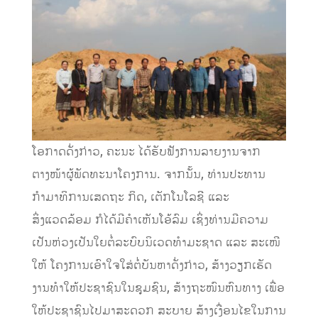
ໂອກາດດັ່ງກ່າວ, ຄະນະ ໄດ້ຮັບຟັງການລາຍງານຈາກ
ຕາງໜ້າຜູ້ພັດທະນາໂຄງການ. ຈາກນັ້ນ, ທ່ານປະທານ
ກຳມາທິການເສດຖະ ກິດ, ເຕັກໂນໂລຊີ ແລະ
ສິ່ງແວດລ້ອມ ກໍໄດ້ມີຄຳເຫັນໂອ້ລົມ ເຊິ່ງທ່ານມີຄວາມ
ເປັນຫ່ວງເປັນໃຍຕໍ່ລະບົບນິເວດທຳມະຊາດ ແລະ ສະເໜີ
ໃຫ້ ໂຄງການເອົາໃຈໃສ່ຕໍ່ບັນຫາດັ່ງກ່າວ, ສ້າງວຽກເຮັດ
ງານທຳໃຫ້ປະຊາຊົນໃນຊຸມຊົນ, ສ້າງຖະໜົນຫົນທາງ ເພື່ອ
ໃຫ້ປະຊາຊົນໄປມາສະດວກ ສະບາຍ ສ້າງເງື່ອນໄຂໃນການ