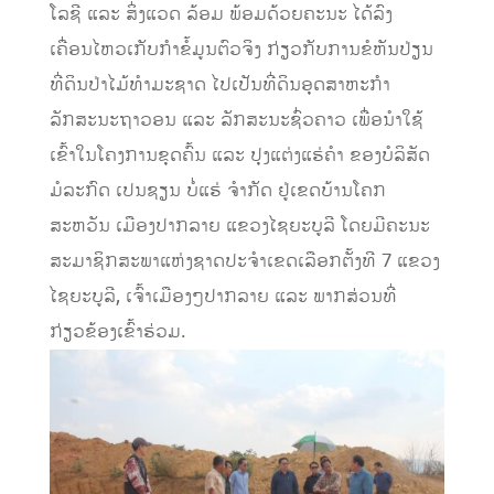
ໂລຊີ ແລະ ສິ່ງແວດ ລ້ອມ ພ້ອມດ້ວຍຄະນະ ໄດ້ລົງ
ເຄື່ອນໄຫວເກັບກຳຂໍ້ມູນຕົວຈິງ ກ່ຽວກັບການຂໍຫັນປ່ຽນ
ທີ່ດິນປ່າໄມ້ທຳມະຊາດ ໄປເປັນທີ່ດິນອຸດສາຫະກຳ
ລັກສະນະຖາວອນ ແລະ ລັກສະນະຊົ່ວຄາວ ເພື່ອນໍາໃຊ້
ເຂົ້າໃນໂຄງການຂຸດຄົ້ນ ແລະ ປຸງແຕ່ງແຮ່ຄຳ ຂອງບໍລິສັດ
ມໍລະກົດ ເປນຊຽນ ບໍ່ແຮ່ ຈຳກັດ ຢູ່ເຂດບ້ານໂຄກ
ສະຫວັນ ເມືອງປາກລາຍ ແຂວງໄຊຍະບູລີ ໂດຍມີຄະນະ
ສະມາຊິກສະພາແຫ່ງຊາດປະຈຳເຂດເລືອກຕັ້ງທີ 7 ແຂວງ
ໄຊຍະບູລີ, ເຈົ້າເມືອງໆປາກລາຍ ແລະ ພາກສ່ວນທີ່
ກ່ຽວຂ້ອງເຂົ້າຮ່ວມ.