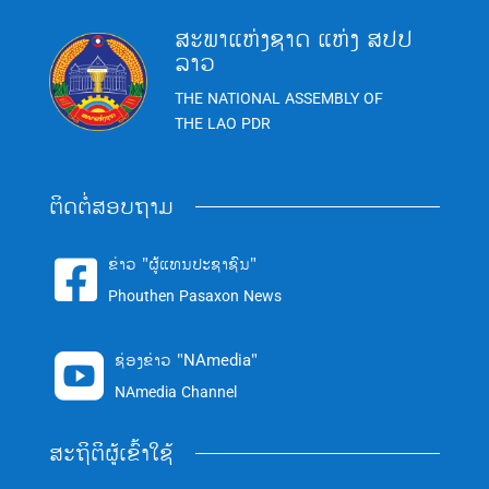
ສະພາແຫ່ງຊາດ ແຫ່ງ ສປປ
ລາວ
THE NATIONAL ASSEMBLY OF
THE LAO PDR
ຕິດຕໍ່ສອບຖາມ
ຂ່າວ "ຜູ້ແທນປະຊາຊົນ"

Phouthen Pasaxon News
ຊ່ອງຂ່າວ "NAmedia"

NAmedia Channel
ສະຖິຕິຜູ້ເຂົ້າໃຊ້