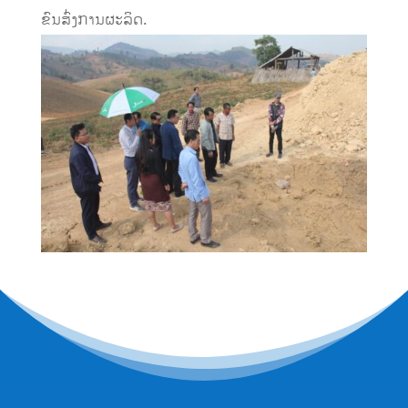
ຂົນສົ່ງການຜະລິດ.