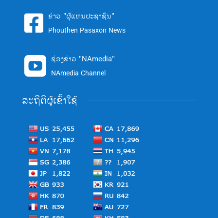
ຂ່າວ "ຜູ້ແທນປະຊາຊົນ"

Phouthen Pasaxon News
ຊ່ອງຂ່າວ "NAmedia"

NAmedia Channel
ສະຖິຕິຜູ້ເຂົ້າໃຊ້