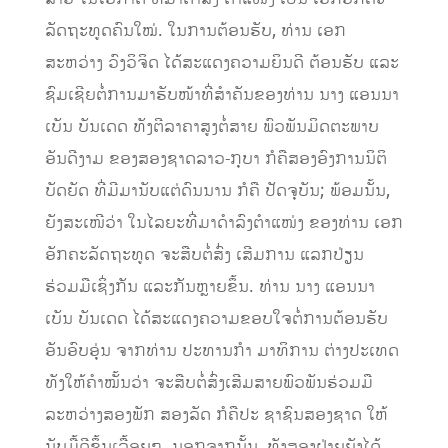
ລັດຖະທູດຄົນໃໝ່. ໃນການຕ້ອນຮັບ, ທ່ານ ເອກ
ສະຫວ່າງ ວົງວິຈິດ ໄດ້ສະແດງຄວາມຍິນດີ ຕ້ອນຮັບ ແລະ
ຊົມເຊີຍຕໍ່ການມາຮັບໜ້າທີ່ສຳຄັນຂອງທ່ານ ນາງ ແອນນາ
ເບັນ ບັນເດດ ທັງຕີລາຄາສູງຕໍ່ສາຍ ພົວພັນມິດຕະພາບ
ອັນດີງາມ ຂອງສອງຊາດລາວ-ກຸບາ ກໍຄືສອງອົງການນິຕິ
ບັດຍັດ ທີ່ມີມານັບແຕ່ດົນນານ ກໍຄື ປັດຈຸບັນ; ພ້ອມນັ້ນ,
ຍັງສະເໜີວ່າ ໃນໄລຍະທີ່ມາດຳລົງຕຳແໜ່ງ ຂອງທ່ານ ເອກ
ອັກຄະລັດຖະທູດ ຈະສືບຕໍ່ສົ່ງ ເສີມການ ແລກປ່ຽນ
ຮ່ວມມືເຊິ່ງກັນ ແລະກັນຫຼາຍຂຶ້ນ. ທ່ານ ນາງ ແອນນາ
ເບັນ ບັນເດດ ໄດ້ສະແດງຄວາມຂອບໃຈຕໍ່ການຕ້ອນຮັບ
ອັນອົບອຸ່ນ ຈາກທ່ານ ປະທານກຳ ມາທິການ ຕ່າງປະເທດ
ທັງໃຫ້ຄຳໝັ້ນວ່າ ຈະສືບຕໍ່ສົ່ງເສີມສາຍພົວພັນຮ່ວມມື
ລະຫວ່າງສອງພັກ ສອງລັດ ກໍຄືປະ ຊາຊົນສອງຊາດ ໃຫ້
ນັບມື້ດີຂຶ້ນເລື້ອຍໆ. ນອກຈາກນັ້ນ, ທັງສອງຝ່າຍຍັງໄດ້