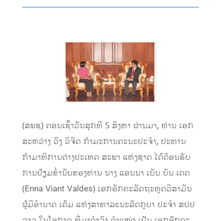
(ສພຊ) ຕອນເຊົ້າວັນສຸກທີ 5 ສິງຫາ ຜ່ານມາ, ທ່ານ ເອກ
ສະຫວ່າງ ວົງ ວິຈິດ ກຳມະການຄະນະປະຈຳ, ປະທານ
ກຳມາທິການຕ່າງປະເທດ ສະພາ ແຫ່ງຊາດ ໄດ້ຕ້ອນຮັບ
ການຢ້ຽມຂໍ່ານັບຂອງທ່ານ ນາງ ແອນນາ ເບັນ ບັນ ເດດ
(Enna Viant Valdes) ເອກອັກຄະລັດຖະທູດວິສາມັນ
ຜູ້ມີອຳນາດ ເຕັມ ແຫ່ງສາທາລະນະລັດກູບາ ປະຈຳ ສປປ
ລາວ ໃນໂອກາດ ທີ່ມາດຳລົງ ຕຳແໜ່ງ ເປັນ ເອກອັກຄະ