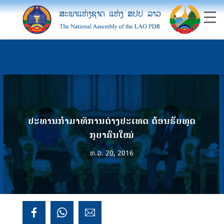
ປະທານກຳມາທິການຕ່າງປະເທດ ຕ້ອນຮັບທູດ
ກູບາຄົນໃໝ່
ທ.ວ. 20, 2016