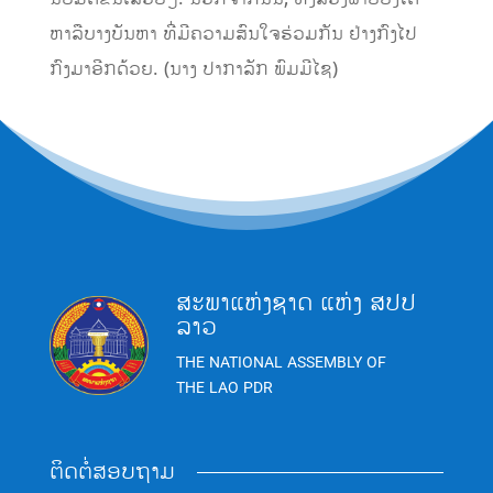
ຫາລືບາງບັນຫາ ທີ່ມີຄວາມສົນໃຈຮ່ວມກັນ ຢ່າງກົງໄປ
ກົງມາອີກດ້ວຍ. (ນາງ ປາກາລັກ ພົມມີໄຊ)
ສະພາແຫ່ງຊາດ ແຫ່ງ ສປປ
ລາວ
THE NATIONAL ASSEMBLY OF
THE LAO PDR
ຕິດຕໍ່ສອບຖາມ