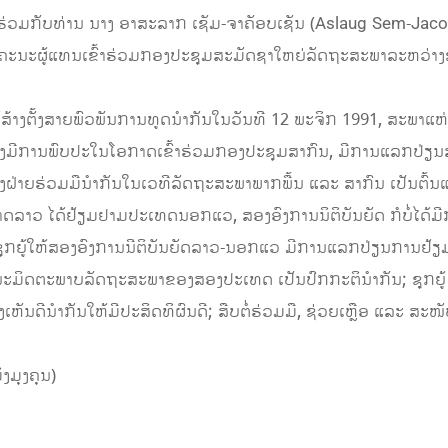
ຮ່ວມກັບທ່ານ ນາງ ອາສະລາກ ເຊັມ-ຈາຄັອບເຊັນ (Aslaug Sem-Jac
ະຜູ້ແທນເຂົ້າຮ່ວມກອງປະຊຸມສະມັດຊາໃຫຍ່ລັດຖະສະພາລະຫວ່າງຊາດອ
າງຕັ້ງສາຍພົວພັນການທູດນໍາກັນໃນວັນທີ 12 ພະຈິກ 1991, ສະພາ
 ເຊິ່ງມີການພົບປະໃນໂອກາດເຂົ້າຮ່ວມກອງປະຊຸມສາກົນ, ມີການແລກປ
ຝ່າຍຮ່ວມມືນໍາກັນໃນເວທີລັດຖະສະພາພາກພື້ນ ແລະ ສາກົນ ເປັນຕົ້ນ
ດລາວ ໄດ້ຢ້ຽມຢາມປະເທດນອກແວ, ສອງອົງການນິຕິບັນຍັດ ກໍບໍ່ໄດ້ມີ
ີຊຸກຍູ້ໃຫ້ສອງອົງການນີຕິບັນຍັດລາວ-ນອກແວ ມີການແລກປ່ຽນການຢ້ຽ
ມິດຕະພາບລັດຖະສະພາຂອງສອງປະເທດ ເປັນປົກກະຕິນໍາກັນ; ຊຸກຍູ້ 
ງເຫັນດີນໍາກັນໃຫ້ມີປະສິດທິຜົນດີ; ສືບຕໍ່ຮ່ວມມື, ຊ່ວຍເຫຼືອ ແລະ ສະ
ງຄຸນ)