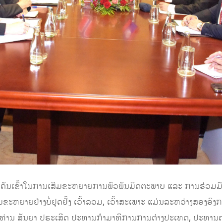
ັນເຂົ້າໃນການເສີມຂະຫຍາຍການ​ພົວ​ພັນ​ມິດ​ຕະ​ພາບ​ ແລະ ການ​ຮ່ວມ
ຫຍາຍຢ່າງບໍ່ຢຸດຢັ້ງ ເວົ້າລວມ, ເວົ້າສະເພາະ ແມ່ນລະຫວ່າງສອງອົງກ
າດ, ທ່ານ ສັນຍາ ປຣະເສີດ ປະທານກຳມາທິການການຕ່າງປະເທດ, ປະທາ