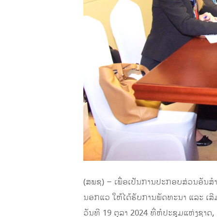
(ສພຊ) – ເພື່ອເປັນການປະກອບສ່ວນອັນສຳຄ
ນອກແວ ໃຫ້ໄດ້ຮັບການພັດທະນາ ແລະ ເສີມຂະ
ວັນທີ 19 ຕຸລາ 2024 ທີ່ຫໍປະຊຸມແຫ່ງຊ