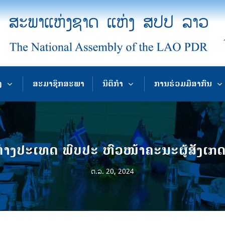
ງ
ສະມາຊິກສະພາ
ນິຕິກຳ
ການຮ່ວມມືສາກົນ
າງປະເທດ ພົບປະ ຫົວໜ້າຄະນະຜູ້ສັງ
ຕ.ລ. 20, 2024