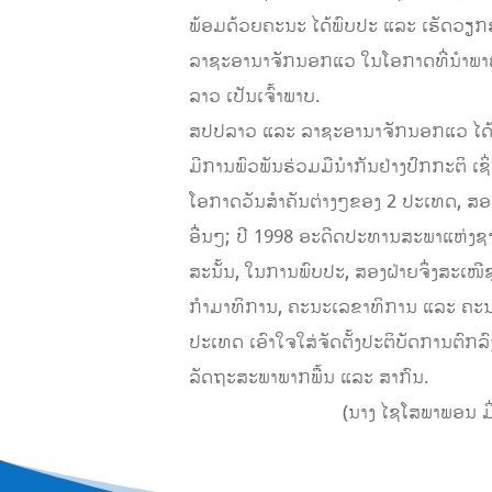
ພ້ອມດ້ວຍຄະນະ ໄດ້ພົບປະ ແລະ ເຮັດວຽກ
ລາຊະອານາຈັກນອກແວ ໃນໂອກາດທີ່ນຳພາຄະນ
ລາວ ເປັນເຈົ້າພາບ.
ສປປລາວ ແລະ ລາຊະອານາຈັກນອກແວ ໄດ້ສ້
ມີການພົວພັນຮ່ວມມືນໍາກັນຢ່າງປົກກະຕິ
ໂອກາດວັນສຳຄັນຕ່າງໆຂອງ 2 ປະເທດ, ສອງ
ອື່ນໆ; ປີ 1998 ອະດີດປະທານສະພາແຫ່ງຊາ
ສະນັ້ນ, ໃນການພົບປະ, ສອງຝ່າຍຈຶ່ງສະເໜ
ກຳມາທິການ, ຄະນະເລຂາທິການ ແລະ ຄະນະ
ປະເທດ ເອົາໃຈໃສ່ຈັດຕັ້ງປະຕິບັດການຕົກລົ
ລັດຖະສະພາພາກພື້ນ ແລະ ສາກົນ.
(ນາງ ໄຊໂສພາພອນ ມິ່ງມຸ