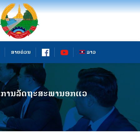
ສາຍດ່ວນ
ລາວ
ເກດການລັດຖະສະພານອກແວ