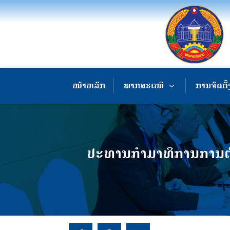
ໜ້າຫລັກ
ພາກສະເໜີ
ການຈັດຕັ້
ປະທານກຳມາທິການການຕ່