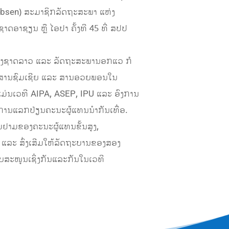
obsen) ສະມາຊິກລັດຖະສະພາ ແຫ່ງ
າຊຽນ ຫຼື ໄອປາ ຄັ້ງທີ 45 ທີ່ ສປປ
ແຫ່ງຊາດລາວ ແລະ ລັດຖະສະພານອກແວ ກໍ
່ຽນສານຊົມເຊີຍ ແລະ ສານອວຍພອນໃນ
ແມ່ນເວທີ AIPA, ASEP, IPU ແລະ ອົງການ
ການແລກປ່ຽນຄະນະຜູ້ແທນນໍາກັນເທື່ອ.
ມຢາມຂອງຄະນະຜູ້ແທນຂັ້ນສູງ,
ແລະ ສົ່ງເສີມໃຫ້ລັດຖະບານຂອງສອງ
ໜັບສະໜູນເຊິ່ງກັນແລະກັນໃນເວທີ