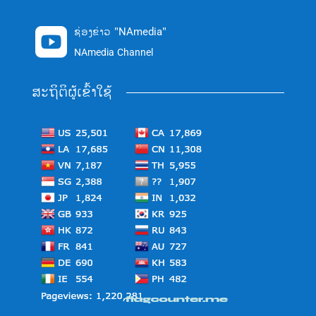
ຊ່ອງຂ່າວ "NAmedia"

NAmedia Channel
ສະຖິຕິຜູ້ເຂົ້າໃຊ້