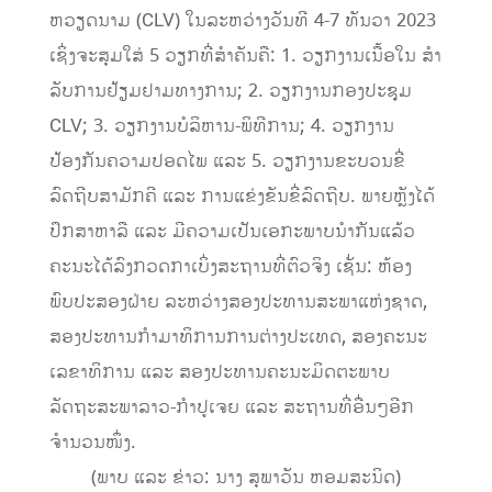
ຫວຽດນາມ (CLV) ໃນລະຫວ່າງວັນທີ 4-7 ທັນວາ 2023
ເຊິ່ງຈະສຸມໃສ່ 5 ວຽກທີ່ສໍາຄັນຄື: 1. ວຽກງານເນື້ອໃນ ສໍາ
ລັບການຢ້ຽມຢາມທາງການ; 2. ວຽກງານກອງປະຊຸມ
CLV; 3. ວຽກງານບໍລິຫານ-ພິທີການ; 4. ວຽກງານ
ປ້ອງກັນຄວາມປອດໄພ ແລະ 5. ວຽກງານຂະບວນຂີ່
ລົດຖີບສາມັກຄີ ແລະ ການແຂ່ງຂັນຂີ່ລົດຖີບ. ພາຍຫຼັງໄດ້
ປຶກສາຫາລື ແລະ ມີຄວາມເປັນເອກະພາບນໍາກັນແລ້ວ
ຄະນະໄດ້ລົງກວດກາເບິ່ງສະຖານທີ່ຕົວຈິງ ເຊັ່ນ: ຫ້ອງ
ພົບປະສອງຝ່າຍ ລະຫວ່າງສອງປະທານສະພາແຫ່ງຊາດ,
ສອງປະທານກໍາມາທິການການຕ່າງປະເທດ, ສອງຄະນະ
ເລຂາທິການ ແລະ ສອງປະທານຄະນະມິດຕະພາບ
ລັດຖະສະພາລາວ-ກໍາປູເຈຍ ແລະ ສະຖານທີ່ອື່ນໆອີກ
ຈຳນວນໜຶ່ງ.
(ພາບ ແລະ ຂ່າວ: ນາງ ສຸພາວັນ ຫອມສະນິດ)