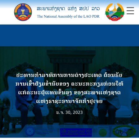
ປະທານກຳມາທິການການຕ່າງປະເທດ ຕ້ອນຮັບ
ການເຂົ້າຢ້ຽມຂໍ່ານັບຂອງ ຄະນະກະກຽມກ່ອນໃຫ້
ແກ່ຄະນະຜູ້ແທນຂັ້ນສູງ ຂອງສະພາແຫ່ງຊາດ
ແຫ່ງຣາຊະອານາຈັກກຳປູເຈຍ
ພ.ຈ. 30, 2023