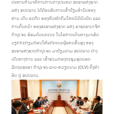
ປະທານກໍາມາທິການການຕ່າງປະເທດ ສະພາແຫ່ງຊາດ
ແຫ່ງ ສປປລາວ ໄດ້ຕ້ອນຮັບການເຂົ້າຢ້ຽມຂໍ່ານັບຂອງ
ທ່ານ ເປັນ ຣະກັດ ຮອງຫົວໜ້າກົມໃຫຍ່ນິຕິບັນຍັດ ແລະ
ການຄົ້ນຄວ້າ ຂອງສະພາແຫ່ງຊາດ ແຫ່ງ ຣາຊະອານາຈັກ
ກຳປູເຈຍ ພ້ອມດ້ວຍຄະນະ ໃນໂອກາດເດີນທາງມາເຮັດ
ວຽກກະກຽມກ່ອນໃຫ້ແກ່ຄະນະຜູ້ແທນຂັ້ນສູງ ຂອງ
ສະພາແຫ່ງຊາດກໍາປູເຈຍ ມາຢ້ຽມຢາມ ສປປລາວ ຢ່າງ
ເປັນທາງການ ແລະ ເຂົ້າຮ່ວມກອງປະຊຸມສຸດຍອດ
ລັດຖະສະພາ ກໍາປູເຈຍ-ລາວ-ຫວຽດນາມ (CLV) ຄັ້ງທໍາ
ອິດ ຢູ່ ສປປລາວ.