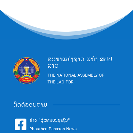
ສະພາແຫ່ງຊາດ ແຫ່ງ ສປປ
ລາວ
THE NATIONAL ASSEMBLY OF
THE LAO PDR
ຕິດຕໍ່ສອບຖາມ
ຂ່າວ "ຜູ້ແທນປະຊາຊົນ"

Phouthen Pasaxon News