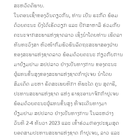
ສະຫວັດດີພາບ.
ໃນຕອນເຊົ້າຂອງວັນດຽວກັນ, ທ່ານ ເປັນ ຣະກັດ ພ້ອມ
ດ້ວຍຄະນະ ຍັງໄດ້ເຮັດວຽກ ແລະ ປຶກສາຫາລື ຮ່ວມກັບ
ຄະນະຈາກສະພາແຫ່ງຊາດລາວ ເຊິ່ງນຳໂດຍທ່ານ ເພັດລາ
ທັນທະວົງສາ ຫົວໜ້າກົມພັວພັນລັດຖະສະພາສອງຝ່າຍ
ຂອງສະພາແຫ່ງຊາດລາວ ພ້ອມດ້ວຍຄະນະ ກ່ຽວກັບການ
ມາຢ້ຽມຢາມ ສປປລາວ ຢ່າງເປັນທາງການ ຂອງຄະນະ
ຜູ້ແທນຂັ້ນສູງຂອງສະພາແຫ່ງຊາດກໍາປູເຈຍ ນຳໂດຍ
ສົມເດັດ ມະຫາ ຣັດສະເພຍທິກາ ທິພະໄດ ຄູນ ສຸດາຣີ,
ປະທານສະພາແຫ່ງຊາດ ແຫ່ງ ຣາຊະອານາຈັກກຳປູເຈຍ
ພ້ອມດ້ວຍຄະນະຜູ້ແທນຂັ້ນສູງ ທີ່ຈະເດີນທາງມາ
ຢ້ຽມຢາມ ສປປລາວ ຢ່າງເປັນທາງການ ໃນລະຫວ່າງ
ວັນທີ 2-4 ທັນວາ 2023 ແລະ ເຂົ້າຮ່ວມກອງປະຊຸມສຸດ
ຍອດສາມປະທານສະພາແຫ່ງຊາດ ກໍາປູເຈຍ, ລາວ ແລະ