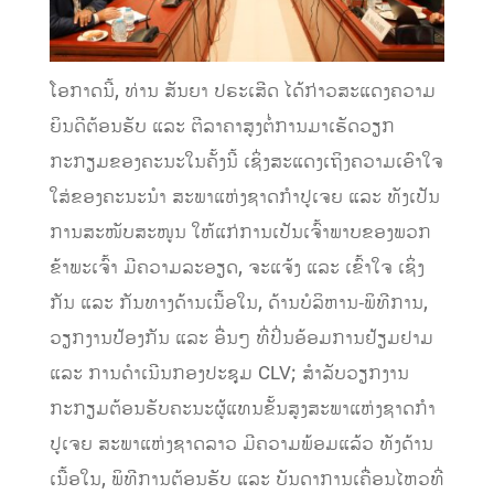
ໂອກາດນີ້, ທ່ານ ສັນຍາ ປຣະເສີດ ໄດ້ກ່າວສະແດງຄວາມ
ຍິນດີຕ້ອນຮັບ ແລະ ຕີລາຄາສູງຕໍ່ການມາເຮັດວຽກ
ກະກຽມຂອງຄະນະໃນຄັ້ງນີ້ ເຊິ່ງສະແດງເຖິງຄວາມເອົາໃຈ
ໃສ່ຂອງຄະນະນໍາ ສະພາແຫ່ງຊາດກໍາປູເຈຍ ແລະ ທັງເປັນ
ການສະໜັບສະໜູນ ໃຫ້ແກ່ການເປັນເຈົ້າພາບຂອງພວກ
ຂ້າພະເຈົ້າ ມີຄວາມລະອຽດ, ຈະແຈ້ງ ແລະ ເຂົ້າໃຈ ເຊິ່ງ
ກັນ ແລະ ກັນທາງດ້ານເນື້ອໃນ, ດ້ານບໍລິຫານ-ພິທີການ,
ວຽກງານປ້ອງກັນ ແລະ ອື່ນໆ ທີ່ປິ່ນອ້ອມການຢ້ຽມຢາມ
ແລະ ການດໍາເນີນກອງປະຊຸມ CLV; ສໍາລັບວຽກງານ
ກະກຽມຕ້ອນຮັບຄະນະຜູ້ແທນຂັ້ນສູງສະພາແຫ່ງຊາດກໍາ
ປູເຈຍ ສະພາແຫ່ງຊາດລາວ ມີຄວາມພ້ອມແລ້ວ ທັງດ້ານ
ເນື້ອໃນ, ພິທີການຕ້ອນຮັບ ແລະ ບັນດາການເຄື່ອນໄຫວທີ່