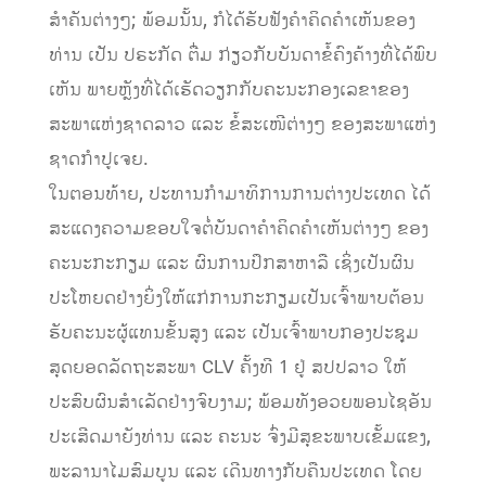
ສໍາຄັນຕ່າງໆ; ພ້ອມນັ້ນ, ກໍໄດ້ຮັບຟັງຄໍາຄິດຄໍາເຫັນຂອງ
ທ່ານ ເປັນ ປຣະກັດ ຕື່ມ ກ່ຽວກັບບັນດາຂໍ້ຄົງຄ້າງທີ່ໄດ້ພົບ
ເຫັນ ພາຍຫຼັງທີ່ໄດ້ເຮັດວຽກກັບຄະນະກອງເລຂາຂອງ
ສະພາແຫ່ງຊາດລາວ ແລະ ຂໍ້ສະເໜີຕ່າງໆ ຂອງສະພາແຫ່ງ
ຊາດກໍາປູເຈຍ.
ໃນຕອນທ້າຍ, ປະທານກຳມາທິການການຕ່າງປະເທດ ໄດ້
ສະແດງຄວາມຂອບໃຈຕໍ່ບັນດາຄໍາຄິດຄໍາເຫັນຕ່າງໆ ຂອງ
ຄະນະກະກຽມ ແລະ ຜົນການປຶກສາຫາລື ເຊິ່ງເປັນຜົນ
ປະໂຫຍດຢ່າງຍິ່ງໃຫ້ແກ່ການກະກຽມເປັນເຈົ້າພາບຕ້ອນ
ຮັບຄະນະຜູ້ແທນຂັ້ນສູງ ແລະ ເປັນເຈົ້າພາບກອງປະຊຸມ
ສຸດຍອດລັດຖະສະພາ CLV ຄັ້ງທີ 1 ຢູ່ ສປປລາວ ໃຫ້
ປະສົບຜົນສໍາເລັດຢ່າງຈົບງາມ; ພ້ອມທັງອວຍພອນໄຊອັນ
ປະເສີດມາຍັງທ່ານ ແລະ ຄະນະ ຈົ່ງມີສຸຂະພາບເຂັ້ມແຂງ,
ພະລານາໄມສົມບູນ ແລະ ເດີນທາງກັບຄືນປະເທດ ໂດຍ