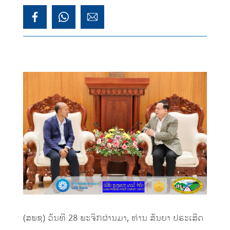
(ສພຊ) ວັນທີ 28 ພະຈິກຜ່ານມາ, ທ່ານ ສັນຍາ ປຣະເສີດ