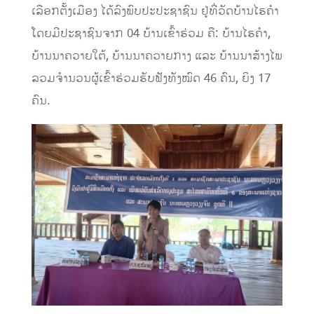
ເລືອກຕັ້ງເມືອງ ໄດ້ລົງພົບປະປະຊາຊົນ ຢູ່ທີ່ວັດບ້ານໄຮຄຳ
ໂດຍມີປະຊາຊົນຈາກ 04 ບ້ານເຂົ້າຮ່ວມ ຄື: ບ້ານໄຮຄຳ,
ບ້ານນາຄວາຍໃຕ້, ບ້ານນາຄວາຍກາງ ແລະ ບ້ານນາສ້າງໄພ
ລວມຈຳນວນຜູ້ເຂົ້າຮ່ວມຮັບຟັງທັງໝົດ 46 ຄົນ, ຍິງ 17
ຄົນ.