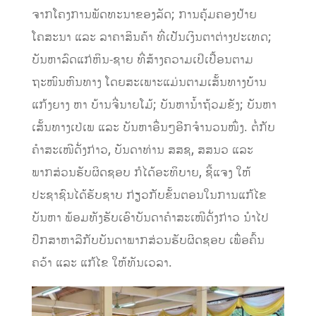
ຈາກໂຄງການພັດທະນາຂອງລັດ; ການຄຸ້ມຄອງປ້າຍ
ໂຄສະນາ ແລະ ລາຄາສິນຄ້າ ທີ່ເປັນເງິນຕາຕ່າງປະເທດ;
ບັນຫາລົດແກ່ຫິນ-ຊາຍ ທີ່ສ້າງຄວາມເປິເປື້ອນຕາມ
ຖະໜົນຫົນທາງ ໂດຍສະເພາະແມ່ນຕາມເສັ້ນທາງບ້ານ
ແກ້ງຍາງ ຫາ ບ້ານຈີ່ນາຍໂມ້; ບັນຫານ້ຳຖ້ວມຂັງ; ບັນຫາ
ເສັ້ນທາງເປ່ເພ ແລະ ບັນຫາອື່ນໆອີກຈຳນວນໜຶ່ງ. ຕໍ່ກັບ
ຄຳສະເໜີດັ່ງກ່າວ, ບັນດາທ່ານ ສສຊ, ສສນວ ແລະ
ພາກສ່ວນຮັບຜິດຊອບ ກໍໄດ້ອະທິບາຍ, ຊີ້ແຈງ ໃຫ້
ປະຊາຊົນໄດ້ຮັບຊາບ ກ່ຽວກັບຂັ້ນຕອນໃນການແກ້ໄຂ
ບັນຫາ ພ້ອມທັງຮັບເອົາບັນດາຄຳສະເໜີດັ່ງກ່າວ ນຳໄປ
ປຶກສາຫາລືກັບບັນດາພາກສ່ວນຮັບຜິດຊອບ ເພື່ອຄົ້ນ
ຄວ້າ ແລະ ແກ້ໄຂ ໃຫ້ທັນເວລາ.