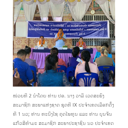
ໜ່ວຍທີ 2 ນໍາໂດຍ ທ່ານ ປອ. ນາງ ວາລີ ເວດສະພົງ
ສະມາຊິກ ສະພາແຫ່ງຊາດ ຊຸດທີ IX ປະຈຳເຂດເລືອກຕັ້ງ
ທີ 1 ນວ; ທ່ານ ທະນົງໄຊ ຄຸດໄພທູນ ແລະ ທ່ານ ບຸນຈັນ
ແກ້ວສີທຳມະ ສະມາຊິກ ສະພາປະຊາຊົນ ນວ ປະຈຳເຂດ