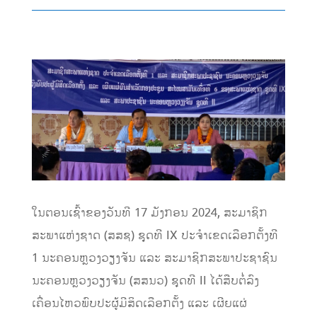
ໃນຕອນເຊົ້າຂອງວັນທີ 17 ມັງກອນ 2024, ສະມາຊິກ
ສະພາແຫ່ງຊາດ (ສສຊ) ຊຸດທີ IX ປະຈຳເຂດເລືອກຕັ້ງທີ
1 ນະຄອນຫຼວງວຽງຈັນ ແລະ ສະມາຊິກສະພາປະຊາຊົນ
ນະຄອນຫຼວງວຽງຈັນ (ສສນວ) ຊຸດທີ II ໄດ້ສືບຕໍ່ລົງ
ເຄື່ອນໄຫວພົບປະຜູ້ມີສິດເລືອກຕັ້ງ ແລະ ເຜີຍແຜ່