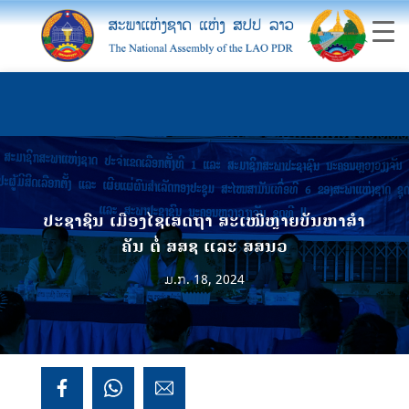
ປະຊາຊົນ ເມືອງໄຊເສດຖາ ສະເໜີຫຼາຍບັນຫາສໍາ
ຄັນ ຕໍ່ ສສຊ ແລະ ສສນວ
ມ.ກ. 18, 2024