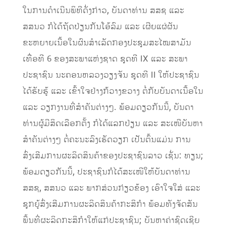
ໃນການດຳເນີນພິທີດັ່ງກ່າວ, ບັນດາທ່ານ ສສຊ ແລະ
ສສນວ ກໍໄດ້ຖັດປ່ຽນກັນໂອ້ລົມ ແລະ ເຜີຍແຜ່ຜັນ
ຂະຫຍາຍເນື້ອໃນຜົນສໍາເລັດກອງປະຊຸມສະໄໝສາມັນ
ເທື່ອທີ 6 ຂອງສະພາແຫ່ງຊາດ ຊຸດທີ IX ແລະ ສະພາ
ປະຊາຊົນ ນະຄອນຫລວງວຽງຈັນ ຊຸດທີ II ໃຫ້ປະຊາຊົນ
ໄດ້ຮັບຮູ້ ແລະ ເຂົ້າໃຈຢ່າງກ້ວາງຂວາງ ຕໍ່ກັບບັນດາເນື້ອໃນ
ແລະ ວຽກງານທີ່ສຳຄັນຕ່າງໆ. ພ້ອມດຽວກັນນີ້, ບັນດາ
ທ່ານຜູ້ມີສິດເລືອກຕັ້ງ ກໍໄດ້ແລກປ່ຽນ ແລະ ສະເໜີບັນຫາ
ສຳຄັນຕ່າງໆ ຕໍ່ຄະນະລົງເຮັດວຽກ ເປັນຕົ້ນແມ່ນ ການ
ສົ່ງເສີມການຜະລິດສິນຄ້າຂອງປະຊາຊົນລາວ ເຊັ່ນ: ທຽນ;
ພ້ອມດຽວກັນນີ້, ປະຊາຊົນກໍໄດ້ສະເໜີໃຫ້ບັນດາທ່ານ
ສສຊ, ສສນວ ແລະ ພາກສ່ວນກ່ຽວຂ້ອງ ເອົາໃຈໃສ່ ແລະ
ຊຸກຍູ້ສົ່ງເສີມການຜະລິດສິນຄ້າກະສິກຳ ພ້ອມທັງຈັດສັນ
ພື້ນທີ່ຜະລິດກະສິກຳໃຫ້ແກ່ປະຊາຊົນ; ບັນຫາຄ່າຊົດເຊີຍ