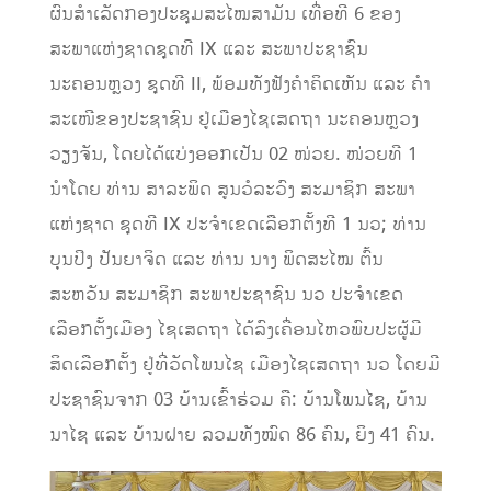
ຜົນສຳເລັດກອງປະຊຸມສະໄໝສາມັນ ເທື່ອທີ 6 ຂອງ
ສະພາແຫ່ງຊາດຊຸດທີ IX ແລະ ສະພາປະຊາຊົນ
ນະຄອນຫຼວງ ຊຸດທີ II, ພ້ອມທັງຟັງຄຳຄິດເຫັນ ແລະ ຄຳ
ສະເໜີຂອງປະຊາຊົນ ຢູ່ເມືອງໄຊເສດຖາ ນະຄອນຫຼວງ
ວຽງຈັນ, ໂດຍໄດ້ແບ່ງອອກເປັນ 02 ໜ່ວຍ. ໜ່ວຍທີ 1
ນຳໂດຍ ທ່ານ ສາລະພິດ ສູນວໍລະວົງ ສະມາຊິກ ສະພາ
ແຫ່ງຊາດ ຊຸດທີ IX ປະຈຳເຂດເລືອກຕັ້ງທີ 1 ນວ; ທ່ານ
ບຸນປິງ ປັນຍາຈິດ ແລະ ທ່ານ ນາງ ພິດສະໄໝ ຕົ້ນ
ສະຫວັນ ສະມາຊິກ ສະພາປະຊາຊົນ ນວ ປະຈຳເຂດ
ເລືອກຕັ້ງເມືອງ ໄຊເສດຖາ ໄດ້ລົງເຄື່ອນໄຫວພົບປະຜູ້ມີ
ສິດເລືອກຕັ້ງ ຢູ່ທີ່ວັດໂພນໄຊ ເມືອງໄຊເສດຖາ ນວ ໂດຍມີ
ປະຊາຊົນຈາກ 03 ບ້ານເຂົ້າຮ່ວມ ຄື: ບ້ານໂພນໄຊ, ບ້ານ
ນາໄຊ ແລະ ບ້ານຝາຍ ລວມທັງໝົດ 86 ຄົນ, ຍິງ 41 ຄົນ.