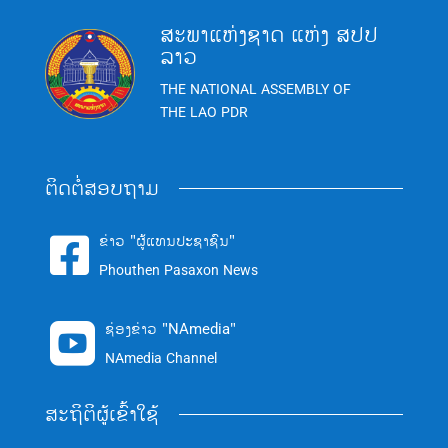
ສະພາແຫ່ງຊາດ ແຫ່ງ ສປປ
ລາວ
THE NATIONAL ASSEMBLY OF
THE LAO PDR
ຕິດຕໍ່ສອບຖາມ
ຂ່າວ "ຜູ້ແທນປະຊາຊົນ"

Phouthen Pasaxon News
ຊ່ອງຂ່າວ "NAmedia"

NAmedia Channel
ສະຖິຕິຜູ້ເຂົ້າໃຊ້