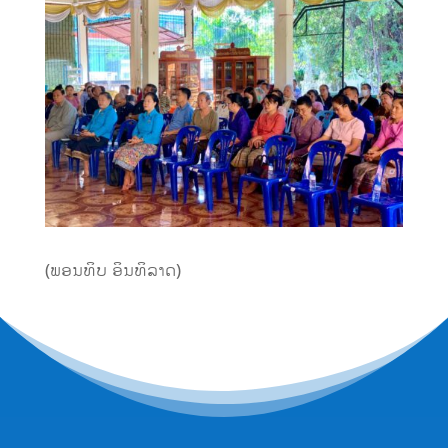
(ພອນທິບ ອິນທິລາດ)