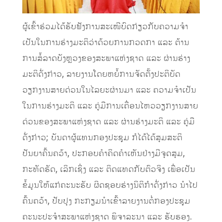
ຜູ້ເຂົ້າຮ່ວມໄດ້ຮັບຟັງການສະເໜີບົດກ່ຽວກັບຄວາມຈໍາ
ເປັນໃນການຮ່າງມະຕິວ່າດ້ວຍການກວດກາ ແລະ ຕ້ານ
ການສໍ້ລາດບັງຫຼວງຂອງສະພາແຫ່ງຊາດ ແລະ ຜ່ານຮ່າງ
ມະຕິດັ່ງກ່າວ, ລາຍງານໂດຍຫຍໍ້ການຈັດຕັ້ງປະຕິບັດ
ວຽກງານສາຍດ່ວນໃນໄລຍະຜ່ານມາ ແລະ ຄວາມຈໍາເປັນ
ໃນການຮ່າງມະຕິ ແລະ ຄູ່ມືການເຄື່ອນໄຫວວຽກງານສາຍ
ດ່ວນຂອງສະພາແຫ່ງຊາດ ແລະ ຜ່ານຮ່າງມະຕິ ແລະ ຄູ່ມື
ດັ່ງກ່າວ; ບັນດາຜູ້ແທນກອງປະຊຸມ ກໍໄດ້ໄດ້ສຸມສະຕິ
ປັນຍາຄົ້ນຄວ້າ, ປະກອບຄໍາຄິດຄຳເຫັນຢ່າງມີຈຸດສຸມ,
ກະທັດຮັດ, ເລິກເຊິ່ງ ແລະ ຕິດແທດກັບຕົວຈິງ ເພື່ອເປັນ
ຂໍ້ມູນໃຫ້ແກ່ຄະນະຮັບ ຜິດຊອບຮ່າງນິຕິກຳດັ່ງກ່າວ ນຳໄປ
ຄົ້ນຄວ້າ, ປັບປຸງ ກະກຽມນໍາເຂົ້າລາຍງານຕໍ່ກອງປະຊຸມ
ຄະນະປະຈໍາສະພາແຫ່ງຊາດ ພິຈາລະນາ ແລະ ຮັບຮອງ.