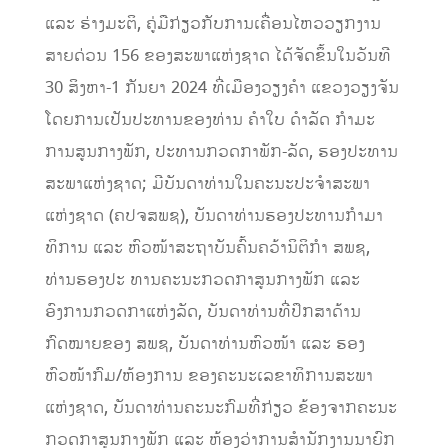
ແລະ ຮ່າງມະຕິ, ຄູ່ມືກ່ຽວກັບການເຄື່ອນໄຫວວຽກງານ
ສາຍດ່ວນ 156 ຂອງສະພາແຫ່ງຊາດ ໄດ້ຈັດຂຶ້ນໃນວັນທີ
30 ສິງຫາ-1 ກັນຍາ 2024 ທີ່ເມືອງວຽງຄໍາ ແຂວງວຽງຈັນ
ໂດຍການເປັນປະທານຂອງທ່ານ ຄໍາໃບ ດໍາລັດ ກໍາມະ
ການສູນກາງພັກ, ປະທານກວດກາພັກ-ລັດ, ຮອງປະທານ
ສະພາແຫ່ງຊາດ; ມີບັນດາທ່ານໃນຄະນະປະຈຳສະພາ
ແຫ່ງຊາດ (ຄປຈສພຊ), ບັນດາທ່ານຮອງປະທານກໍາມາ
ທິການ ແລະ ຫົວໜ້າສະຖາບັນຄົ້ນຄວ້ານິຕິກຳ ສພຊ,
ທ່ານຮອງປະ ທານຄະນະກວດກາສູນກາງພັກ ແລະ
ອົງການກວດກາແຫ່ງລັດ, ບັນດາທ່ານທີ່ປຶກສາດ້ານ
ກົດໝາຍຂອງ ສພຊ, ບັນດາທ່ານຫົວໜ້າ ແລະ ຮອງ
ຫົວໜ້າກົມ/ຫ້ອງການ ຂອງຄະນະເລຂາທິການສະພາ
ແຫ່ງຊາດ, ບັນດາທ່ານຄະນະກົມທີ່ກ່ຽວ ຂ້ອງຈາກຄະນະ
ກວດກາສູນກາງພັກ ແລະ ຫ້ອງວ່າການສຳນັກງານນາຍົກ