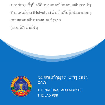
ກອງປະຊຸມຄັ້ງນີ້ ໄດ້ຮັບການສະໜັບສະໜູນທຶນຈາກອົງ
ການເຮວວິຕັດ (Helvetas) ສົມທົບກັບງົບປະມານຂອງ
ຄະນະເລຂາທິການສະພາແຫ່ງຊາດ.
(ສອນສັກ ວັນວິໄຊ
ສະພາແຫ່ງຊາດ ແຫ່ງ ສປປ
ລາວ
THE NATIONAL ASSEMBLY OF
THE LAO PDR