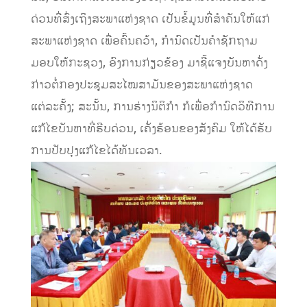
ດ່ວນທີ່ສົ່ງເຖິງສະພາແຫ່ງຊາດ ເປັນຂໍ້ມູນທີ່ສຳຄັນໃຫ້ແກ່
ສະພາແຫ່ງຊາດ ເພື່ອຄົ້ນຄວ້າ, ກໍານົດເປັນຄໍາຊັກຖາມ
ມອບໃຫ້ກະຊວງ, ອົງການກ່ຽວຂ້ອງ ມາຊີ້ແຈງບັນຫາດັ່ງ
ກ່າວຕໍ່ກອງປະຊຸມສະໄໝສາມັນຂອງສະພາແຫ່ງຊາດ
ແຕ່ລະຄັ້ງ; ສະນັ້ນ, ການຮ່າງນິຕິກໍາ ກໍເພື່ອກໍານົດວິທີການ
ແກ້ໄຂບັນຫາທີ່ຮີບດ່ວນ, ເຄັ່ງຮ້ອນຂອງສັງຄົມ ໃຫ້ໄດ້ຮັບ
ການປັບປຸງແກ້ໄຂໄດ້ທັນເວລາ.