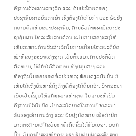
ອົງການຕົວແທນແຫ່ງສິດ ແລະ ຜົນປະໂຫຍດຂອງ
ປະຊາຊົນລາວບັນດາເຜົ່າ ເຊິ່ງຕ້ອງໄດ້ເກັບກໍາ ແລະ ຮັບຟັງ
ຄວາມຄິດເຫັນຂອງປະຊາຊົນ, ການຮັບຄໍາສະເໜີຂອງປະ
ຊາຊົນຜ່ານໂທລະສັບສາຍດ່ວນ ແມ່ນການສ່ອງແສງໃຫ້
ເຫັນສະພາບດ້ານຜົນສໍາເລັດໃນການເຄື່ອນໄຫວປະຕິບັດ
ໜ້າທີ່ຂອງສະພາແຫ່ງຊາດ ເປັນຕົ້ນແມ່ນການປະຕິບັດ
ກົດໝາຍ, ນິຕິກໍາໃຕ້ກົດໝາຍ ທັງຢູ່ສູນກາງ ແລະ
ທ້ອງຖິ່ນໃນຂອບເຂດທົ່ວປະເທດ; ພ້ອມດຽວກັນນັ້ນ ກໍ
ເຫັນໄດ້ເຖິງບັນຫາຂໍ້ຄົງຄ້າງທີ່ຕ້ອງໄດ້ຄົ້ນຄວ້າ, ພິຈາລະນາ
ເພື່ອເປັນຂໍ້ມູນໃຫ້ແກ່ສະພາແຫ່ງຊາດ ໃນຖານະທີ່ເປັນ
ອົງການນິຕິບັນຍັດ ມີພາລະບົດບາດໃນການພິຈາລະນາ
ຮັບຮອງເອົາການສ້າງ ແລະ ປັບປຸງກົດໝາຍ ເພື່ອກໍານົດ
ມາດຕະການແກ້ໄຂບັນຫາທີ່ເກີດຂຶ້ນໄດ້ທັນເວລາ. ນອກ
ນັ້ນ, ບັນດາຄໍາສະເໜີຂອງປະຊາ ຊົນຜ່ານໂທລະສັບສາຍ