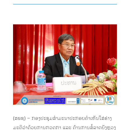
(ສພຊ) – ກອງປະຊຸມສໍາມະນາປະກອບຄຳເຫັນໃສ່ຮ່າງ
ມະຕິວ່າດ້ວຍການກວດກາ ແລະ ຕ້ານການສໍ້ລາດບັງຫຼວງ