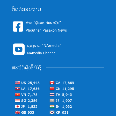
ຕິດຕໍ່ສອບຖາມ
ຂ່າວ "ຜູ້ແທນປະຊາຊົນ"

Phouthen Pasaxon News
ຊ່ອງຂ່າວ "NAmedia"

NAmedia Channel
ສະຖິຕິຜູ້ເຂົ້າໃຊ້