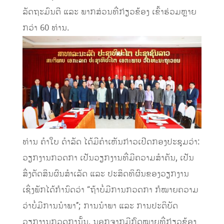
ລັດຖະມົນຕີ ແລະ ພາກສ່ວນທີ່ກ່ຽວຂ້ອງ ເຂົ້າຮ່ວມຫຼາຍ
ກວ່າ 60 ທ່ານ.
ທ່ານ ຄໍາໃບ ດໍາລັດ ໄດ້ມີຄໍາເຫັນກ່າວເປີດກອງປະຊຸມວ່າ:
ວຽກງານກວດກາ ເປັນວຽກງານທີ່ມີຄວາມສໍາຄັນ, ເປັນ
ສິ່ງຕັດສິນຜົນສໍາເລັດ ແລະ ປະສິດທິຜົນຂອງວຽກງານ
ເຊິ່ງພັກໄດ້ກຳນົດວ່າ “ຖ້າບໍ່ມີການກວດກາ ກໍໝາຍຄວາມ
ວ່າບໍ່ມີການນໍາພາ’’; ການນໍາພາ ແລະ ການປະຕິບັດ
ວຽກງານກວດການັ້ນ, ນອກຈາກມີກົດໝາຍທີ່ກ່ຽວຂ້ອງ