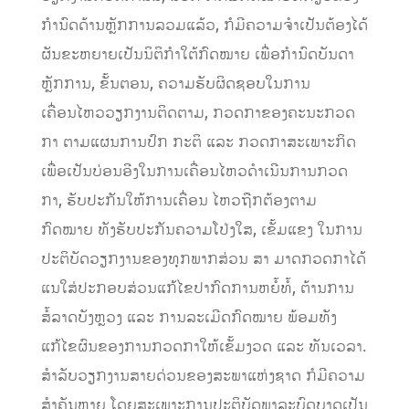
ກຳນົດດ້ານຫຼັກການລວມແລ້ວ, ກໍມີຄວາມຈຳເປັນຕ້ອງໄດ້
ຜັນຂະຫຍາຍເປັນນິຕິກຳໃຕ້ກົດໝາຍ ເພື່ອກຳນົດບັນດາ
ຫຼັກການ, ຂັ້ນຕອນ, ຄວາມຮັບຜິດຊອບໃນການ
ເຄື່ອນໄຫວວຽກງານຕິດຕາມ, ກວດກາຂອງຄະນະກວດ
ກາ ຕາມແຜນການປົກ ກະຕິ ແລະ ກວດກາສະເພາະກິດ
ເພື່ອເປັນບ່ອນອີງໃນການເຄື່ອນໄຫວດໍາເນີນການກວດ
ກາ, ຮັບປະກັນໃຫ້ການເຄື່ອນ ໄຫວຖືກຕ້ອງຕາມ
ກົດໝາຍ ທັງຮັບປະກັນຄວາມໂປ່ງໃສ, ເຂັ້ມແຂງ ໃນການ
ປະຕິບັດວຽກງານຂອງທຸກພາກສ່ວນ ສາ ມາດກວດກາໄດ້
ແນໃສ່ປະກອບສ່ວນແກ້ໄຂປາກົດການຫຍໍ້ທໍ້, ຕ້ານການ
ສໍ້ລາດບັງຫຼວງ ແລະ ການລະເມີດກົດໝາຍ ພ້ອມທັງ
ແກ້ໄຂຜົນຂອງການກວດກາໃຫ້ເຂັ້ມງວດ ແລະ ທັນເວລາ.
ສຳລັບວຽກງານສາຍດ່ວນຂອງສະພາແຫ່ງຊາດ ກໍມີຄວາມ
ສໍາຄັນຫຼາຍ ໂດຍສະເພາະການປະຕິບັດພາລະບົດບາດເປັນ