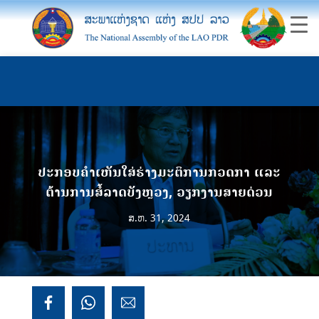
ປະກອບຄໍາເຫັນໃສ່ຮ່າງມະຕິການກວດກາ ແລະ
ຕ້ານການສໍ້ລາດບັງຫຼວງ, ວຽກງານສາຍດ່ວນ
ສ.ຫ. 31, 2024