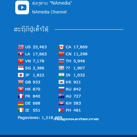
ຊ່ອງຂ່າວ "NAmedia"

NAmedia Channel
ສະຖິຕິຜູ້ເຂົ້າໃຊ້