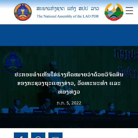
ປະກອບຄຳເຫັນໃສ່ຮ່າງກົດໝາຍວ່າດ້ວຍວິຈິດສິນ
ຂອງກະຊວງຖະແຫຼງຂ່າວ, ວັດທະນະທຳ ແລະ
ທ່ອງທ່ຽວ
ກ.ກ. 5, 2022