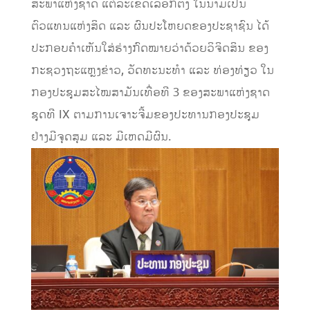
ສະພາແຫ່ງຊາດ ແຕ່ລະເຂດເລືອກຕັ້ງ ໃນນາມເປັນ
ຕົວແທນແຫ່ງສິດ ແລະ ຜົນປະໂຫຍດຂອງປະຊາຊົນ ໄດ້
ປະກອບຄຳເຫັນໃສ່ຮ່າງກົດໝາຍວ່າດ້ວຍວິຈິດສິນ ຂອງ
ກະຊວງຖະແຫຼງຂ່າວ, ວັດທະນະທຳ ແລະ ທ່ອງທ່ຽວ ໃນ
ກອງປະຊຸມສະໄໝສາມັນເທື່ອທີ 3 ຂອງສະພາແຫ່ງຊາດ
ຊຸດທີ IX ຕາມການເຈາະຈີ້ມຂອງປະທານກອງປະຊຸມ
ຢ່າງມີຈຸດສຸມ ແລະ ມີເຫດມີຜົນ.