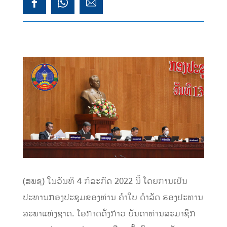
(ສພຊ) ໃນວັນທີ 4 ກໍລະກົດ 2022 ນີ້ ໂດຍການເປັນ
ປະທານກອງປະຊຸມຂອງທ່ານ ຄຳໃບ ດຳລັດ ຮອງປະທານ
ສະພາແຫ່ງຊາດ. ໂອກາດດັ່ງກ່າວ ບັນດາທ່ານສະມາຊິກ