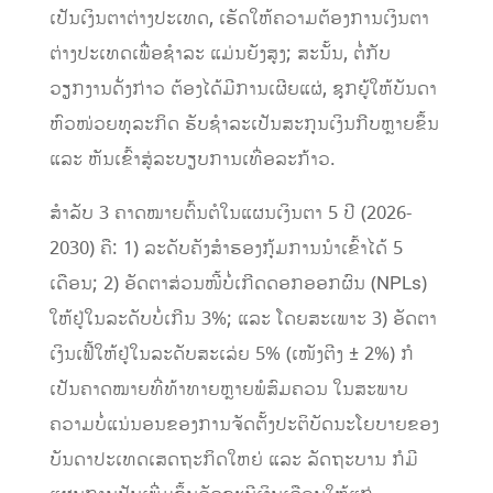
ເປັນເງິນຕາຕ່າງປະເທດ, ເຮັດໃຫ້ຄວາມຕ້ອງການເງິນຕາ
ຕ່າງປະເທດເພື່ອຊຳລະ ແມ່ນຍັງສູງ; ສະນັ້ນ, ຕໍ່ກັບ
ວຽກງານດັ່ງກ່າວ ຕ້ອງໄດ້ມີການເຜີຍແຜ່, ຊຸກຍູ້ໃຫ້ບັນດາ
ຫົວໜ່ວຍທຸລະກິດ ຮັບຊໍາລະເປັນສະກຸນເງິນກີບຫຼາຍຂຶ້ນ
ແລະ ຫັນເຂົ້າສູ່ລະບຽບການເທື່ອລະກ້າວ.
ສໍາລັບ 3 ຄາດໝາຍຕົ້ນຕໍໃນແຜນເງິນຕາ 5 ປີ (2026-
2030) ຄື: 1) ລະດັບຄັງສໍາຮອງກຸ້ມການນໍາເຂົ້າໄດ້ 5
ເດືອນ; 2) ອັດຕາສ່ວນໜີ້ບໍ່ເກີດດອກອອກຜົນ (NPLs)
ໃຫ້ຢູ່ໃນລະດັບບໍ່ເກີນ 3%; ແລະ ໂດຍສະເພາະ 3) ອັດຕາ
ເງິນເຟີ້ໃຫ້ຢູ່ໃນລະດັບສະເລ່ຍ 5% (ເໜັງຕີງ ± 2%) ກໍ
ເປັນຄາດໝາຍທີ່ທ້າທາຍຫຼາຍພໍສົມຄວນ ໃນສະພາບ
ຄວາມບໍ່ແນ່ນອນຂອງການຈັດຕັ້ງປະຕິບັດນະໂຍບາຍຂອງ
ບັນດາປະເທດເສດຖະກິດໃຫຍ່ ແລະ ລັດຖະບານ ກໍມີ