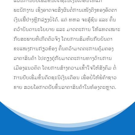
ແຜນການປັບເພີ່ມຂຶ້ນດັດຊະນີເງິນເດືອນໃຫ້ແກ່
ພະນັກງານ ເຊິ່ງອາດຈະສົ່ງຜົນຕໍ່ການເໜັງຕີງຂອງອັດຕາ
ເງິນເຟີ້ຢ່າງຫຼີກລ່ຽງບໍ່ໄດ້. ແຕ່ ທຫລ ຈະສູ້ຊົນ ແລະ ຄົ້ນ
ຄວ້າບັນດານະໂຍບາຍ ແລະ ມາດຕະການ ໃຫ້ແທດເໝາະ
ກັບສະພາບທີ່ເກີດຕົວຈິງ ໂດຍການສົມທົບກັບບັນດາ
ຂະແໜງການກ່ຽວຂ້ອງ ຄົ້ນຄວ້າມາດຕະການຄຸ້ມຄອງ
ລາຄາສິນຄ້າ ໄປຄຽງຄູ່ກັບມາດຕະການທາງດ້ານການ
ເມືອງແນວຄິດ ໂດຍການສ້າງຄວາມເຂົ້າໃຈໃຫ້ສັງຄົມ ຕໍ່
ການປັບເພີ່ມຂຶ້ນດັດຊະນີເງິນເດືອນ ເພື່ອບໍ່ໃຫ້ພໍ່ຄ້າຊາວ
ຂາຍ ສວຍໂອກາດປັບຂຶ້ນລາຄາສິນຄ້າໃນທ້ອງຕະຫຼາດ.