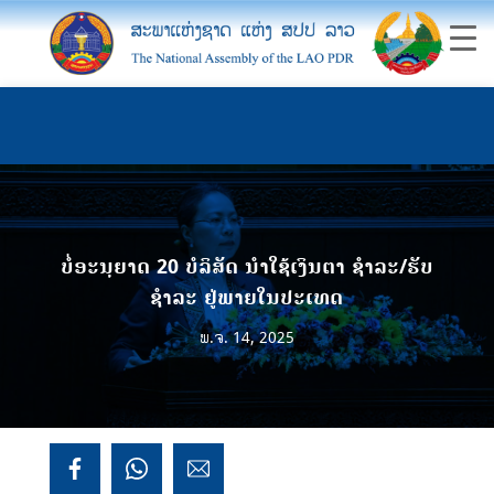
ບໍ່ອະນຸຍາດ 20 ບໍລິສັດ ນໍາໃຊ້ເງິນຕາ ຊໍາລະ/ຮັບ
ຊຳລະ ຢູ່ພາຍໃນປະເທດ
ພ.ຈ. 14, 2025