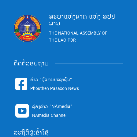
ສະພາແຫ່ງຊາດ ແຫ່ງ ສປປ
ລາວ
THE NATIONAL ASSEMBLY OF
THE LAO PDR
ຕິດຕໍ່ສອບຖາມ
ຂ່າວ "ຜູ້ແທນປະຊາຊົນ"

Phouthen Pasaxon News
ຊ່ອງຂ່າວ "NAmedia"

NAmedia Channel
ສະຖິຕິຜູ້ເຂົ້າໃຊ້