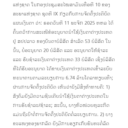
ແຫ່ງຊາດ ໃນກອງປະຊຸມສະໄໝສາມັນເທື່ອທີ 10 ຂອງ
ສະພາແຫ່ງຊາດ ຊຸດທີ IX ກ່ຽວກັບການຈັດຕັ້ງປະຕິບັດ
ແຜນເງິນຕາ ວ່າ: ຮອດວັນທີ 11 ພະຈິກ 2025 ທຫລ ໄດ້
ຄົ້ນຄວ້າການສະເໜີຂໍອະນຸຍາດນໍາໃຊ້ເງິນຕາຕ່າງປະເທດ
ຢູ່ ສປປລາວ ຂອງບັນດາບໍລິສັດ ສໍາເລັດ 53 ບໍລິສັດ ໃນ
ນັ້ນ, ບໍ່ອະນຸຍາດ 20 ບໍລິສັດ ແລະ ອະນຸຍາດໃຫ້ຊໍາລະ
ແລະ ຮັບຊຳລະເງິນຕາຕ່າງປະເທດ 33 ບໍລິສັດ ເຊິ່ງບໍລິສັດ
ທີ່ໄດ້ຮັບອະນຸຍາດ ໄດ້ຂາຍເງິນຕາຕ່າງປະເທດເຂົ້າລະບົບ
ທະນາຄານຕາມລະບຽບການ 6.74 ລ້ານໂດລາທຽບເທົ່າ;
ຜ່ານການຈັດຕັ້ງປະຕິບັດ ເຫັນວ່າຍັງມີສິ່ງທ້າທາຍຄື: 1)
ສັງຄົມຍັງມີຄວາມຊິນເຄີຍນໍາໃຊ້ເງິນຕາຕ່າງປະເທດໃນ
ການຮັບຊຳລະ/ຊຳລະ; ສະນັ້ນ, ບາງຫົວໜ່ວຍທຸລະກິດ
ແມ່ນຖືເບົາຕໍ່ການຈັດຕັ້ງປະຕິບັດຕໍ່ລະບຽບການ. 2) ບາງ
ຂະແໜງຂອງພາກລັດ ຍັງມີການຮຽກເກັບພັນທະຕໍ່ລັດ