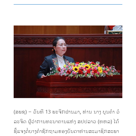
(ສພຊ) – ວັນທີ 13 ພະຈິກຜ່ານມາ, ທ່ານ ນາງ ບຸນຄໍາ ວໍ
ລະຈິດ ຜູ້ວ່າການທະນາຄານແຫ່ງ ສປປລາວ (ທຫລ) ໄດ້
ຊີ້ແຈງຕໍ່ບາງຄຳຊັກຖາມຂອງບັນດາທ່ານສະມາຊິກສະພາ