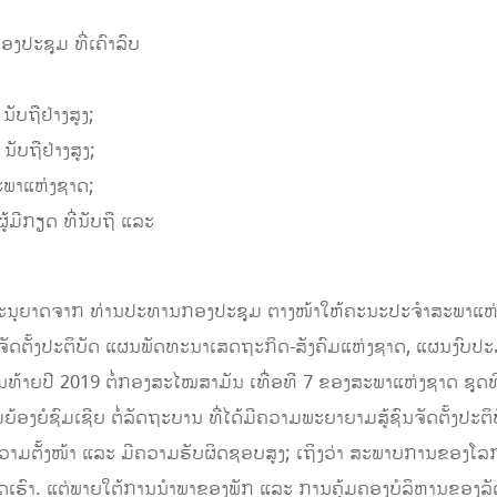
ປະຊຸມ ທີ່ເຄົາລົບ
ນັບຖືຢ່າງສູງ;
ນັບຖືຢ່າງສູງ;
ພາແຫ່ງຊາດ;
ມີກຽດ ທີ່ນັບຖື ແລະ
ໄດ້ຮັບອະນຸຍາດຈາກ ທ່ານປະທານກອງປະຊຸມ ຕາງໜ້າໃຫ້ຄະນະປະຈໍາສະພາແຫ
ັດຕັ້ງປະຕິບັດ ແຜນພັດທະນາເສດຖະກິດ-ສັງຄົມແຫ່ງຊາດ, ແຜນງົບປະມ
້າຍປີ 2019 ຕໍ່ກອງສະໄໝສາມັນ ເທື່ອທີ 7 ຂອງສະພາແຫ່ງຊາດ ຊຸດທີ VI
ຍໍຊົມເຊີຍ ຕໍ່ລັດຖະບານ ທີ່ໄດ້ມີຄວາມພະຍາຍາມສູ້ຊົນຈັດຕັ້ງປະ
າມຕັ້ງໜ້າ ແລະ ມີຄວາມຮັບຜິດຊອບສູງ; ເຖິງວ່າ ສະພາບການຂອງໂລກ
ທດເຮົາ. ແຕ່ພາຍໃຕ້ການນໍາພາຂອງພັກ ແລະ ການຄຸ້ມຄອງບໍລິຫານຂອງລັດ