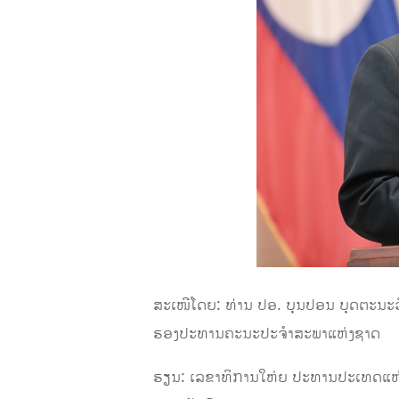
ສະເໜີໂດຍ: ທ່ານ ປອ. ບຸນປອນ ບຸດຕະນະວ
ຮອງປະທານຄະນະປະຈໍາສະພາແຫ່ງຊາດ
ຮຽນ: ເລຂາທິການໃຫ່ຍ ປະທານປະເທດແຫ່ງ