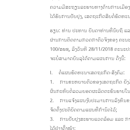
ຄວາມມີສະຖຽນລະພາບທາງດ້ານການເມືອງຢ
ໄດ້ຮັບການປັບປຸງ, ເສດຖະກິດສືບຕໍ່ພັດທະນາ
ຮຽນ: ທ່ານ ປະທານ ບັນດາທ່ານທີ່ນັບຖື ແ
ຜ່ານການຕິດຕາມກວດກາຕົວຈິງຂອງ ຄະນະ
100/ສພຊ, ລົງວັນທີ 28/11/2018 ຄະນະປະຈໍ
ຈະບໍ່ສາມາດບັນລຸໄດ້ຕາມແຜນການ ດັ່ງນີ້:
I. ຕໍ່ແຜນພັດທະນາເສດຖະກິດ-ສັງຄົມ:
1. ການຂະຫຍາຍຕົວຂອງເສດຖະກິດ ຍັງມີລັ
ຜົນກະທົບຕໍ່ລວມຍອດຜະລິດຕະພັນພາຍໃນ 
2. ການແຈ້ງແຜນງົບປະມານການລົງທຶນຂອງລ
ຈັດຕັ້ງປະຕິບັດຕາມແຜນທີ່ກໍານົດໄວ້;
3. ການປັບປຸງສະພາບແວດລ້ອມ ແລະ ການອ
ໄດ້ຢ່າງຕັ້ງໜ້າ;