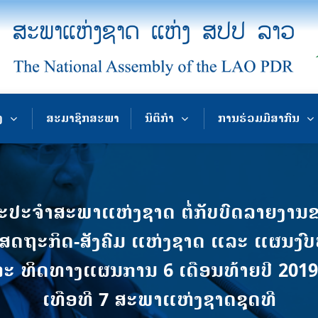
ງ
ສະມາຊິກສະພາ
ນິຕິກຳ
ການຮ່ວມມືສາກົນ
ປະຈຳສະພາແຫ່ງຊາດ ຕໍ່ກັບບົດລາຍງານຂ
ດຖະກິດ-ສັງຄົມ ແຫ່ງຊາດ ແລະ ແຜນງົບ
 ແລະ ທິດທາງແຜນການ 6 ເດືອນທ້າຍປີ 2
ເທືອທີ 7 ສະພາແຫ່ງຊາດຊຸດທີ