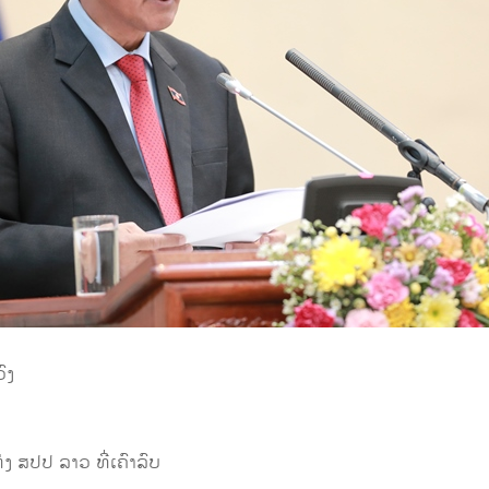
ົງ
 ສປປ ລາວ ທີ່ເຄົາລົບ