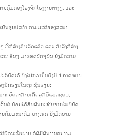
ານຄຸ້ມຄອງໂຮງຈັກໂຮງງານຕ່າງໆ, ແລະ
ດໃຫ້ເປັນຮູບປະທຳ ຕາມມະຕິຂອງສະພາ
່ສ້າງສໍາເລັດແລ້ວ ແລະ ກໍາລັງກໍ່ສ້າງ
ນ ແລະ ອື່ນໆ ມາຮອດປັດຈຸບັນ ຍັງມີຄວາມ
ິບັດໄດ້ ຍິ່ງໄປກວ່ານັ້ນຍັງມີ 4 ຄາດໝາຍ
ງຂອງນັກຮຽນໃນທຸກຊັ້ນຮຽນ;
ພາະ ອັດຕາການເກີດລຸກມີແພດຊ່ວຍ,
ົ້ນຕໍ ຍ້ອນໄດ້ຮັບຜົນກະທົບຈາກໄພພິບັດ
ນດ້ານຄົມມະນາຄົມ ບາງເຂດ ຍັງມີຄວາມ
ິບັດນະໂຍບາຍ ຕໍ່ຜູ້ມີຜົນງານຄຸນງາມ