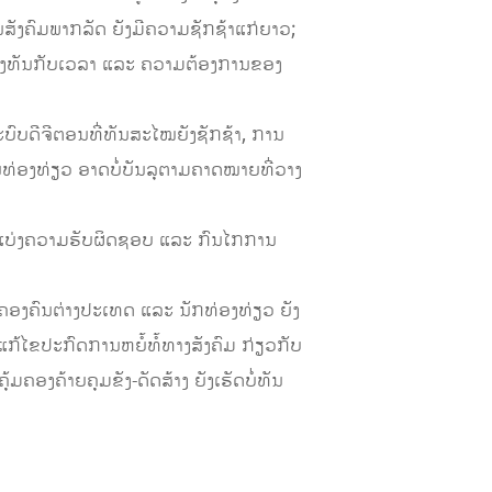
ັງຄົມພາກລັດ ຍັງມີຄວາມຊັກຊ້າແກ່ຍາວ;
ະໜອງທັນກັບເວລາ ແລະ ຄວາມຕ້ອງການຂອງ
ບດີຈີຕອນທີ່ທັນສະໄໝຍັງຊັກຊ້າ, ການ
່ອງທ່ຽວ ອາດບໍ່ບັນລຸຕາມຄາດໝາຍທີ່ວາງ
ນແບ່ງຄວາມຮັບຜິດຊອບ ແລະ ກົນໄກການ
ຄອງຄົນຕ່າງປະເທດ ແລະ ນັກທ່ອງທ່ຽວ ຍັງ
ກ້ໄຂປະກົດການຫຍໍ້ທໍ້ທາງສັງຄົມ ກ່ຽວກັບ
ຄອງຄ້າຍຄຸມຂັງ-ດັດສ້າງ ຍັງເຮັດບໍ່ທັນ