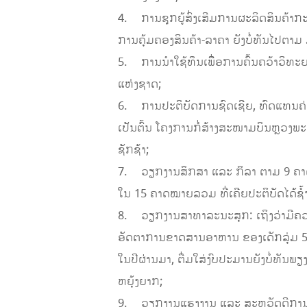
4. ການຊຸກຍູ້ສົ່ງເສີມການຜະລິດສິນຄ້າ
ການຄຸ້ມຄອງສິນຄ້າ-ລາຄາ ຍັງບໍ່ທັນໄປຕາ
5. ການນຳໃຊ້ທຶນເພື່ຶອການຄົ້ນຄວ້າວິທະຍ
ແຫ່ງຊາດ;
6. ການປະຕິບັດການຊົດເຊີຍ, ທົດແທນຄ່າເສ
ເປັນຕົ້ນ ໂຄງການກໍ່ສ້າງສະໜາມບິນຫຼວງພະບ
ຊັກຊ້າ;
7. ວຽກງານສຶກສາ ແລະ ກິລາ ຕາມ 9 ຄາດໝາ
ໃນ 15 ຄາດໝາຍລວມ ທີ່ເຄີຍປະຕິບັດໄດ້ຊໍ້
8. ວຽກງານສາທາລະນະສຸກ: ເຖິງວ່າມີຄວ
ອັດຕາການຂາດສານອາຫານ ຂອງເດັກລຸ່ມ 5 ປ
ໃນປີຜ່ານມາ, ຕື່ມໃສ່ງົບປະມານຍັງບໍ່ທັນພ
ຫຍຸ້ງຍາກ;
9. ວຽກງານແຮງງານ ແລະ ສະຫວັດດີການສັງຄົ