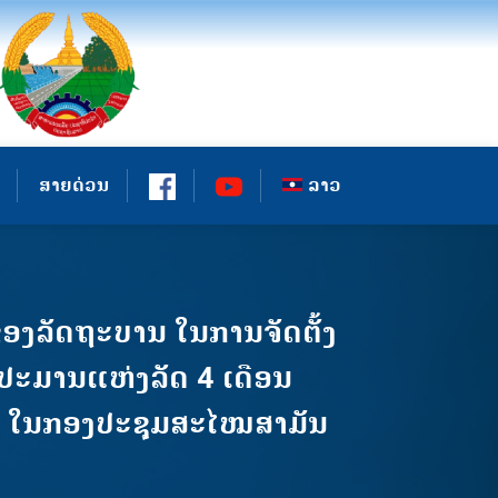
ສາຍດ່ວນ
ລາວ
ອງລັດຖະບານ ໃນການຈັດຕັ້ງ
ປະມານແຫ່ງລັດ 4 ເດືອນ
019 ໃນກອງປະຊຸມສະໄໝສາມັນ