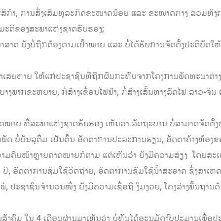
ກະສິກຳ, ການສົ່ງເສີມທຸລະກິດຂະໜາດນ້ອຍ ແລະ ຂະໜາດກາງ ລວມທັງກ
ມ ມະຕິຂອງສະພາແຫ່ງຊາດຮັບຮອງ;
າສາດ ຍັງບໍ່ຖືກຕ້ອງຕາມເປົ້າໝາຍ ແລະ ບໍ່ໄດ້ຮັບການຈັດຕັ້ງປະຕິບັ
ຍຫາຍ ໃຫ້ແກ່ປະຊາຊົນທີ່ຖືກຜົນກະທົບຈາກໂຄງການພັດທະນາຕ່າງໆ ທີ່ກໍ
າງພາກຂະຫຍາຍ, ກໍ່ສ້າງເຂື່ອນໄຟຟ້າ, ກໍ່ສ້າງເສັ້ນທາງລົດໄຟ ລາວ-ຈີ
ຍ ທີ່ສະພາແຫ່ງຊາດຮັບຮອງ ເຫັນວ່າ ລັດຖະບານ ບໍ່ສາມາດຈັດຕັ້ງປະຕ
າພັດ ບໍ່ບັນລຸຕື່ມ ເປັນຕົ້ນ ອັດຕາການປະລະການຮຽນ, ອັດຕາຄ້າງຫ້ອ
າມຄືບໜ້າຫຼາຍຄາດໝາຍກໍຕາມ ແຕ່ເຫັນວ່າ ຍັງມີຄວາມສ່ຽງ ໂດຍສະເ
ີ, ອັດຕາການຊົມໃຊ້ວິດຖ່າຍ, ອັດຕາການຊົມໃຊ້ນ້ຳສະອາດ ຊຶ່ງສາເຫດຕ
ຽງພໍ, ປະຊາຊົນຈຳນວນໜຶ່ງ ຍັງມີຄວາມເຊື່ອຖື ງົມງວຍ, ໂຄງລ່າງພື້ນຖາ
ມ ໃນ 4 ເດືອນຜ່ານມາເຫັນວ່າ ບໍ່ທັນໄດ້ອະນຸມັດງົບປະມານເພື່ອປະຕ