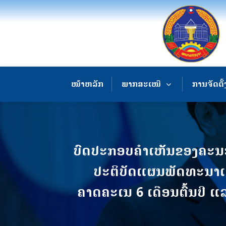
ໜ້າຫລັກ
ພາກສະເໜີ
ການຈັດຕັ້
ບົດປະກອບຄຳເຫັັນຂອງຄະນະ
ປະຕິບັດແຜນພັດທະນາເສ
ຄາດຄະເນ 6 ເດືອນຕົ້້ນປີ