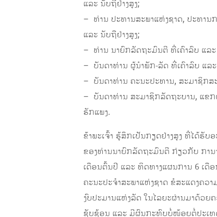
ແລະ ນັບຖືຢ່າງສູງ;
– ທ່ານ ປະທານສະພາແຫ່ງຊາດ, ປະທານກອງ
ແລະ ນັບຖືຢ່າງສູງ;
– ທ່ານ ນາຍົກລັດຖະມົນຕີ ທີ່ເຄົາລົບ ແລະ 
– ບັນດາທ່ານ ຜູ້ນຳພັກ-ລັດ ທີ່ເຄົາລົບ ແລະ 
– ບັນດາທ່ານ ຄະນະປະທານ, ສະມາຊິກສະ
– ບັນດາທ່ານ ສະມາຊິກລັດຖະບານ, ແຂກຜູ້
ຮັກແພງ.
ຂ້າພະເຈົ້າ ຮູ້ສຶກເປັນກຽດຢ່າງສູງ ທີ່
ຂອງທ່ານນາຍົກລັດຖະມົນຕີ ກ່ຽວກັບ ການຈ
ເດືອນຕົ້ນປີ ແລະ ທິດທາງແຜນການ 6 ເດືອນທ
ຄະນະປະຈຳສະພາແຫ່ງຊາດ ຂໍສະແດງຄວາມຍ້ອງ
ງົບປະມານແຫ່ງລັດ ໃນໄລຍະຜ່ານມາດ້ວຍຄວ
ຊັບຊ້ອນ ແລະ ມີຜົນກະທົບບໍ່ໜ້ອຍຕໍ່ປະເ