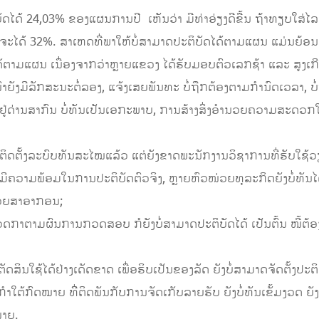
ບັດໄດ້ 24,03% ຂອງແຜນການປີ ເຫັນວ່າ ມີທ່າອ່ຽງດີຂື້ນ ຖ້າທຽບໃສ່
ໄດ້ 32%. ສາເຫດທີ່ພາໃຫ້ບໍ່ສາມາດປະຕິບັດໄດ້ຕາມແຜນ ແມ່ນຍ້ອນ
ຕາມແຜນ ເນື່ອງຈາກວ່າຫຼາຍແຂວງ ໄດ້ຮັບມອບຕົວເລກຊ້າ ແລະ ສູງເກີ
ລັກສະນະຕໍ່ລອງ, ແຈ້ງເສຍພັນທະ ບໍ່ຖືກຕ້ອງຕາມກຳນົດເວລາ, ບໍ່ຖ
່ດ່ານສາກົນ ບໍ່ທັນເປັນເອກະພາບ, ການສ້າງສິ່ງອຳນວຍຄວາມສະດວກໃຫ້
ຕັ້ງລະບົບທັນສະໄໝແລ້ວ ແຕ່ຍັງຂາດພະນັກງານວິຊາການທີ່ຮັບໃຊ້ວຽກ
ໍ່ມີຄວາມພ້ອມໃນການປະຕິບັດຕົວຈິງ, ຫຼາຍຫົວໜ່ວຍທຸລະກິດຍັງບໍ່ທັນໄດ້
່ວຍສາອາກອນ;
າຕາມຜົນການກວດສອບ ກໍຍັງບໍ່ສາມາດປະຕິບັດໄດ້ ເປັນຕົ້ນ ໜີ້ຕ້ອງ
ດສິນໃຊ້ໄດ້ຢ່າງເດັດຂາດ ເພື່ອຮິບເປັນຂອງລັດ ຍັງບໍ່ສາມາດຈັດຕັ້ງປະຕິ
ຕ້ກົດໝາຍ ທີ່ິຕິດພັນກັບການຈັດເກັບລາຍຮັບ ຍັງບໍ່ທັນເຂັ້ມງວດ ຍັງມີ
ໝາຍ.