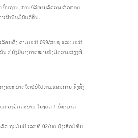
ຍພື້ນຖານ, ການບໍລິຫານລັດຕາມກົດໝາຍ
ົ່ານັບມື້ນັບດີຂຶ້ນ.
ືອກຕັ້ງ ຕາມມະຕິ 099/ສພຊ ແລະ ມະຕິ
ັ້ນ ກໍ່ຍັງມີບາງຄາດໝາຍຍັງມີຄວາມສ່ຽງທີ່
າງຂະຫນາດໃຫຍ່ບໍ່ໄປຕາມແຜນການ ຊຶ່ງສົ່ງ
່ວນຂອງລັດຖະບານ ໃນງວດ 1 ບໍ່ສາມາດ
ຖະມົນຕີ ເລກທີ 02/ນຍ ຍັງເຮັດບໍ່ທັນ