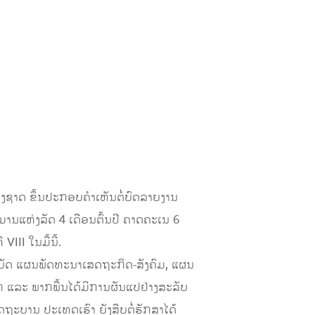
່ງຊາດ ຂຶ້ນປະກອບຄຳເຫັນຕໍ່ບົດລາຍງານ
ານແຫ່ງລັດ 4 ເດືອນຕົ້ນປີ ຄາດຄະເນ 6
II ໃນມື້ນີ້.
ຕິບັດ ແຜນພັດທະນາເສດຖະກິດ-ສັງຄົມ, ແຜນ
 ແລະ ພາກພື້ນໄດ້ມີການຜັນແປຢ່າງສະລັບ
ຖະບານ ປະເທດເຮົາ ຍັງສືບຕໍ່ຮັກສາໄດ້