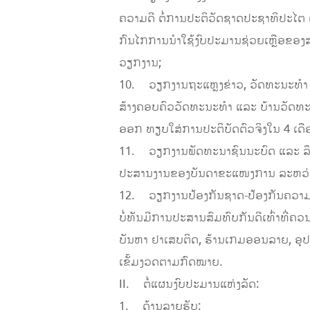
ຄວາມດີ ຕໍ່ການປະຕິວັດຊາດປະຊາທິປະໄຕ
ກົນໄກການນໍາໃຊ້ງົບປະມານຊ່ວຍເຫຼືອຂອງ
ວຽກງານ;
10. ວຽກງານຖະແຫຼງຂ່າວ, ວັດທະນະທຳ ແ
ສ້າງຄອບຄົວວັດທະນະທຳ ແລະ ບ້ານວັດທະ
ອອກ ທຽບໃສ່ການປະຕິບັດຕົວຈິງໃນ 4 ເດື
11. ວຽກງານພັດທະນາຊົນນະບົດ ແລະ ລຶບ
ປະສານງານຂອງບັນດາຂະແໜງການ ລະຫວ່າງສ
12. ວຽກງານປ້ອງກັນຊາດ-ປ້ອງກັນຄວາມສະ
ບໍ່ທັນມີການປະສານສົມທົບກັນດີເທົ່າທີ່
ບັນຫາ ຢາເສບຕິດ, ຮ້ານເກມອອນລາຍ, ອຸປະຕ
ເຂັ້ມງວດຕາມກົດໝາຍ.
II. ຕໍ່ແຜນງົບປະມານແຫ່ງລັດ:
1. ດ້ານລາຍຮັບ: