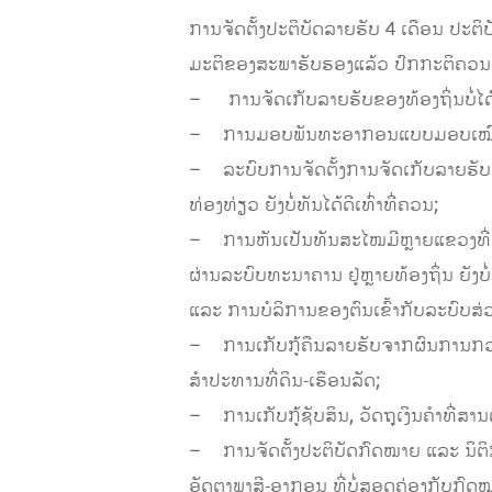
ການຈັດຕັ້ງປະຕິບັດລາຍຮັບ 4 ເດືອນ ປະຕິ
ມະຕິຂອງສະພາຮັບຮອງແລ້ວ ປົກກະຕິຄວນຈະ
– ການຈັດເກັບລາຍຮັບຂອງທ້ອງຖິ່ນບໍ່ໄດ້
– ການມອບພັນທະອາກອນແບບມອບເໝົາຍັງມີ
– ລະບົບການຈັດຕັ້ງການຈັດເກັບລາຍຮັບຢູ
ທ່ອງທ່ຽວ ຍັງບໍ່ທັນໄດ້ດີເທົ່າທີ່ຄວນ;
– ການຫັນເປັນທັນສະໄໝມີຫຼາຍແຂວງທີ່ຕິດ
ຜ່ານລະບົບທະນາຄານ ຢູ່ຫຼາຍທ້ອງຖິ່ນ ຍັງບ
ແລະ ການບໍລິການຂອງຕົນເຂົ້າກັບລະບົບສ
– ການເກັບກູ້ຄືນລາຍຮັບຈາກຜົນການກວດກ
ສຳປະທານທີ່ດິນ-ເຮືອນລັດ;
– ການເກັບກູ້ຊັບສິນ, ວັດຖຸເງິນຄຳທີ່ສານຕັ
– ການຈັດຕັ້ງປະຕິບັດກົດໝາຍ ແລະ ນິຕິກຳໃ
ອັດຕາພາສີ-ອາກອນ ທີ່ບໍ່ສອດຄ່ອງກັບກົດ