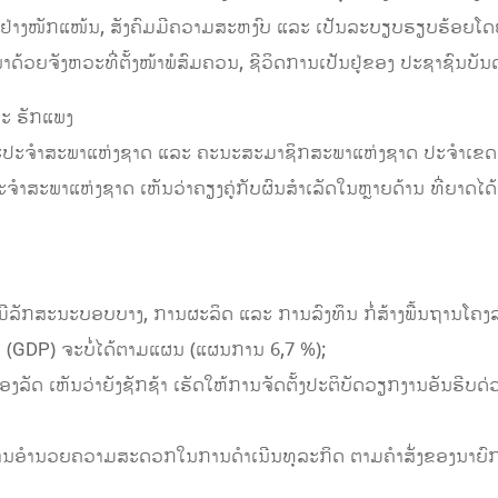
່າງໜັກແໜ້ນ, ສັງຄົມມີຄວາມສະຫງົບ ແລະ ເປັນລະບຽບຮຽບຮ້ອຍໂດ
ດ້ວຍຈັງຫວະທີ່ຕັ້ງໜ້າພໍສົມຄວນ, ຊີວິດການເປັນຢູ່ຂອງ ປະຊາຊົນບັນດາເຜ
ລະ ຮັກແພງ
ປະຈໍາສະພາແຫ່ງຊາດ ແລະ ຄະນະສະມາຊິກສະພາແຫ່ງຊາດ ປະຈໍາເຂດເລ
າສະພາແຫ່ງຊາດ ເຫັນວ່າຄຽງຄູ່ກັບຜົນສໍາເລັດໃນຫຼາຍດ້ານ ທີ່ຍາດໄດ້ນ
ກສະນະບອບບາງ, ການຜະລິດ ແລະ ການລົງທຶນ ກໍ່ສ້າງພື້ນຖານໂຄງລ່
(GDP) ຈະບໍ່ໄດ້ຕາມແຜນ (ແຜນການ 6,7 %);
ັດ ເຫັນວ່າຍັງຊັກຊ້າ ເຮັດໃຫ້ການຈັດຕັ້ງປະຕິບັດວຽກງານອັນຮີບດ
ຳນວຍຄວາມສະດວກໃນການດຳເນີນທຸລະກິດ ຕາມຄຳສັ່ງຂອງນາຍົກລັດ 