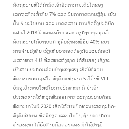
ລັດຖະບານທີ່ໄດ້ກຳນົດເອົາອັດຕາການເຕີບໂຕຂອງ
ເສດຖະກິດເທົ່າກັບ 7% ​ແລະ ບັນດາ​ຄາດໝາຍສູ້ຊົນ ​ເປັນ​
ຕົ້ນ 9 ນະ​​ໂຍບາຍ ແລະ ມາດຕະການການຈັດຕັ້ງປະຕິບັດ​
ແຜນ​ປີ 2018 ໃນແຕ່ລະດ້ານ ແລະ ວຽກງານຈຸດສຸມທີ່
ລັດຖະບານໄດ້ວາງອອກ ສູ້​ຊົນ​ຊຳລະ​ໜີ້​ສິນ 40% ຂອງ​
ລາຍ​ຈ່າຍ​ລົງທຶນ ​ເຊິ່ງ​ເຫັນ​ວ່າ​ສອດຄ່ອງ​ກັບ​ແຜນ​ດັດ​ແກ້​
ມະຫາ​ພາກ 4 ປີ ທີ່​ສະພາ​ແຫ່ງ​ຊາດ ​ໄດ້​ຮັບຮອງ ​ເຊິ່ງ​ຈະ​
ເປັນ​ການ​ປະກອບສ່ວນ​ຢ່າງ​​ແຂງ​ແຮງ ເຮັດ​ໃຫ້​ແຜນ
ພັດທະນາ​ເສດຖະກິດ-ສັງຄົມ​ແຫ່ງ​ຊາດ 5 ປີຄັ້ງ​ທີ VIII
ບັນລຸ​ເປົ້າ​ໝາຍ​ໃຫຍ່​ໃນ​ການ​ພັດທະນາ ຄື ນຳເອົາ
ປະເທດຊາດໃຫ້ຫລຸດພົ້ນອອກຈາກສະຖານະພາບດ້ອຍ
ພັດທະນາໃນປີ 2020 ​​ເຮັດ​ໃຫ້ການ​ພັດທະນາເສດຖະກິດ-
ສັງຄົມ​ໄປ​ຕາມທິດສີຂຽວ ແລະ ຢືນຍົງ, ຊັບພະຍາກອນ
ທຳມະຊາດ ໄດ້ຮັບການຄຸ້ມຄອງ ແລະ ນຳໃຊ້ຢ່າງມີ