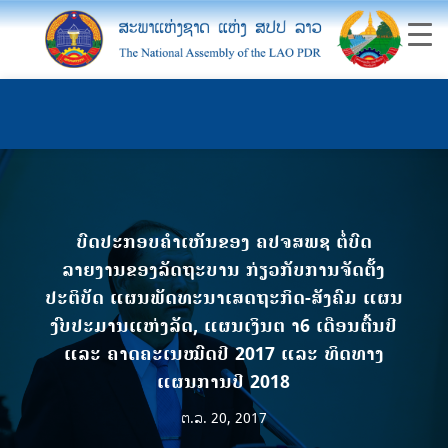
ບົດປະກອບຄຳເຫັນຂອງ ຄປຈສພຊ ຕໍ່ບົດ
ລາຍງານຂອງລັດຖະບານ ກ່ຽວກັບການຈັດຕັ້ງ
ປະຕິບັດ ແຜນພັດທະນາເສດຖະກິດ-ສັງຄົມ ແຜນ
ງົບປະມານແຫ່ງລັດ, ແຜນເງິນຕ າ6 ເດືອນຕົ້ນປີ
ແລະ ຄາດຄະເນໝົດປີ 2017 ແລະ ທິດທາງ
ແຜນການປີ 2018
ຕ.ລ. 20, 2017