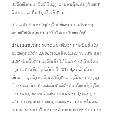
ປະສິດທິພາບປະສິດທິຜົນສູງ, ສາມາດເຊື່ອມໂຍງກັບພາກ
ພື້ນ ແລະ ສາກົນຢ່າງເປັນເຈົ້າການ.
ເພື່ອແກ້ໄຂບັນດາຂໍ້ຄົງຄ້າງໃນປີທີ່ຜ່ານມາ ຄປຈສພຊ
ສະເໜີໃຫ້ລັດຖະບານ​ເອົາ​ໃຈໃສ່ບາງບັນຫາ ດັ່ງນີ້:
ດ້ານເສດຖະກິດ
: ຄປຈສພຊ ​ເຫັນ​ວ່າ ​ການເພີ່ມຂຶ້ນໃນ
ຂະແໜງກະສິກໍາ 2,8%, ກວມເອົາປະມານ 15,73% ຂອງ
GDP ​ເປັນ​ຕົ້ນການ​ຜະລິດເຂົ້າ ໃຫ້ບັນລຸ 4,22 ລ້ານໂຕນ
ທຽບ​ໃສ່​ການຈັດ​ຕັ້ງ​ປະຕິບັດປີ 2017 4,27 ລ້ານ​ໂຕນ ​
ເຫັນ​ວ່າ​ຫລຸດ​ລົງ ​ແຕ່​​​ຕົວ​ເລກດັ່ງກ່າວ ຍັງມີຄວາມສ່ຽງສູງ
ທີ່​ຈະ​ບັນລຸ ຍ້ອນການຜະລິດກະສິກໍາສ່ວນໃຫຍ່ຍັງອີງໃສ່
ທໍາມະຊາດ, ສະພາບດິນຟ້າອາກາດມີ​ການ​ປ່ຽນ​ແປງ, ບໍ່​
ແນ່ນອນ ຍັງ​ມີສະພາບ​ສັດຕູ​ພືດ​ລະບາດ, ການນໍາໃຊ້​ເຕັກ
ນິກ-ວິທະຍາດເຂົ້າ​ໃນ​ການ​ຜະລິດ​ກະສິກຳ ຍັງ​ບໍ່​ທັນ​ມີ​ການ​