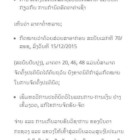
ກ່ຽວກັບ ການກຳນົດອັດຕາຄ່າເຊົ່າ
ເຫັນວ່າ ລາຄາຕ່ຳຫລາຍ;
ກົດໝາຍວ່າດ້ວຍສ່ວຍສາອາກອນ ສະບັບເລກທີ 70/
ສພຊ, ລົງວັນທີ 15/12/2015
(ສະບັບປັບປຸງ), ມາດຕາ 20, 46, 48 ແມ່ນບໍ່ສາມາດ
ຈັດຕັ້ງປະຕິບັດໄດ້ຄົບຖວ້ນ​ ຍັງ​ຂາດ​ນິຕິ​ກຳ​ລຸ່ມ​ກົດໝາຍ ​
ໃນ​ການຈັດ​ຕັ້ງ​ປະຕິບັດ;
ເພີ່ມທະວີການປະຕິບັດວິໄນແຜນການ-ການເງິນ ຢ່າງ
ເຂັ້ມງວດ, ແກ້ໄຂການຈົດຮັບ-ຈົດ
ຈ່າຍ ແລະ ການເກັບລາຍຮັບວິຊາການ ຂອງບັນດາ
ກະຊວງ ແລະ ແຂວງໃຫ້ເຂົ້າສູ່ລະບົບລວມສູນງົບປະມານ ​