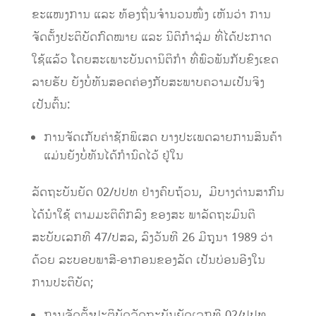
ຂະແໜງການ ແລະ ທ້ອງຖິ່ນຈຳນວນໜຶ່ງ ເຫັນວ່າ ການ
ຈັດຕັ້ງປະຕິບັດກົດໝາຍ ແລະ ນິຕິກໍາລຸ່ມ ທີ່ໄດ້ປະກາດ
ໃຊ້ແລ້ວ ໂດຍສະເພາະບັນດານິຕິກຳ ທີ່ພົວພັນກັບຂົງເຂດ
ລາຍຮັບ ຍັງບໍ່ທັນສອດຄ່ອງກັບສະພາບຄວາມເປັນຈິງ
ເປັນຕົ້ນ:
ການຈັດເກັບຄ່າຊັກພິເສດ ບາງປະເພດລາຍການສິນຄ້າ
ແມ່ນຍັງບໍ່ທັນໄດ້ກຳນົດໄວ້ ຢູ່ໃນ
ລັດຖະບັນຍັດ 02/ປປທ ຢ່າງຄົບຖ້ວນ, ມີບາງດ່ານສາກົນ
ໄດ້ນໍາໃຊ້ ຕາມມະຕິຕົກລົງ ຂອງສະ ພາລັດຖະມົນຕີ
ສະບັບເລກທີ 47/ປສລ, ລົງວັນທີ 26 ມີຖຸນາ 1989 ວ່າ
ດ້ວຍ ລະບອບພາສີ-ອາກອນຂອງລັດ ເປັນບ່ອນອີງໃນ
ການປະຕິບັດ;
ການຈັດຕັ້ງປະຕິບັດລັດຖະບັນຍັດ​ເລກທີ 02/ປປທ