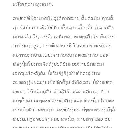
ແກ້​ໄຂ​ຄວາມທຸກ​ຍາກ.
ສາເຫດທີ່​ບໍ່​ສາມາດ​ບັນລຸ​ໄດ້​ຄາດໝາຍ​ ຕົ້ນຕໍແມ່ນ ຖານ​ຂໍ້​
ມູນ​ບໍ່​ແນ່ນອນ ​ເຮັດ​ໃຫ້ການ​ຂຶ້ນ​ແຜນ​ເບື້ອງ​ຕົ້ນ ບໍ່​​​ແທດ​ກັບ​
ຄວາມ​ເປັນ​ຈິງ, ບາ​ງຕົວ​ເລກ​ຄາດໝາຍ​ສູງ​​ເກິ​ນ​ໄປ ​ຕົວຢ່າງ:
ການ​​​ທ່ອງ​ທ່ຽວ, ການ​ພັດທະນາ​ສີມື ​​ແລະ ການ​ສະໜອງ​
ແຮງ​ງານ; ຄວາມເປັນເຈົ້າການຂອງຂະແໜງການ ແລະ
ທ້ອງຖິ່ນໃນການຈັດຕັ້ງປະຕິບັດແຜນການພັດທະນາ
ເສດຖະກິດ-ສັງຄົມ ບໍ່ທັນຈິງ​ຈັງເທົ່າທີ່ຄວນ; ການ​
ສະໜອງ​ງົບປະມານເພື່ອ​ຈັດ​ຕັ້ງ​ປະຕິບັດ​ແຜນ ບໍ່​ທັນ​​ແທດ​
ເໝາະ, ບໍ່​ທັນສົມ​ຄູ່​ກັນ ທັງຊັກ​ຊ້າ ​ແລະ ​ແກ່ຍາວ; ການ
ແບ່ງຂັ້ນຄຸ້ມຄອງລະຫວ່າງສູນ​ກາງ ​ແລະ ທ້ອງ​ຖິ່ນ ​ໂດຍ​ສະ​
ເພາະກົນໄກປະສານງານ ລະຫວ່າງສາຍຕັ້ງສາຍຂວາງ ຍັງບໍ່
ທັນກົມກຽວຈະແຈ້ງ ແລະ ຂາດໂຕ; ການສ້າງ ແລະ ຜັນ