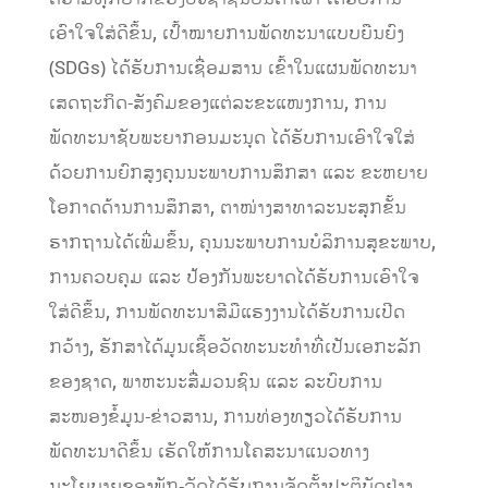
ເອົາໃຈໃສ່ດີຂຶ້ນ, ເປົ້າໝາຍການພັດທະນາ​ແບບ​ຍືນ​ຍົງ
(SDGs) ໄດ້ຮັບ​ການ​ເຊື່ອມ​ສານ ເຂົ້າ​ໃນ​ແຜນ​ພັດທະນາ​​
ເສດຖະກິດ-ສັງຄົມ​ຂອງແຕ່ລະ​ຂະ​ແໜງ​ການ, ການ
ພັດທະນາຊັບພະຍາກອນມະນຸດ ໄດ້ຮັບການເອົາໃຈໃສ່
ດ້ວຍການຍົກສູງຄຸນນະພາບການສຶກສາ ແລະ ຂະຫຍາຍ
ໂອກາດດ້ານການສຶກສາ, ຕາໜ່າງສາທາລະນະສຸກຂັ້ນ
ຮາກຖານໄດ້ເພີ່ມຂຶ້ນ, ຄຸນນະພາບການບໍລິການສຸຂະພາບ,
ການຄວບຄຸມ ແລະ ປ້ອງກັນພະຍາດໄດ້ຮັບການເອົາໃຈ
ໃສ່ດີຂຶ້ນ, ການພັດທະນາສີມືແຮງງານ​ໄດ້​ຮັບ​ການ​ເປີດ​
ກວ້າງ, ຮັກສາ​ໄດ້ມູນເຊື້ອວັດທະນະທໍາທີ່ເປັນເອກະລັກ
ຂອງຊາດ, ພາຫະນະ​ສື່​ມວນ​ຊົນ ​ແລະ ລະບົບການ
ສະໜອງຂໍ້ມູນ-ຂ່າວສານ​, ການທ່ອງ​ທຽວໄດ້​ຮັບ​ການ​
ພັດທະນາ​ດີ​ຂຶ້ນ ​ເຮັດ​ໃຫ້​ການໂຄສະນາແນວທາງ
ນະໂຍບາຍຂອງພັກ-ລັດໄດ້​ຮັບ​ການຈັດ​ຕັ້ງ​ປະຕິບັດຢ່າງ​