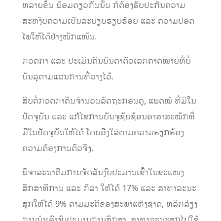
ຫລາຍ​ຂຶ້ນ ພ້ອມ​ດຽວ​ກັນ​ນັ້ນ​ ກໍຕ້ອງຮັບປະກັນຄວາມ
ສະຫງົບຄວາມ​ເປັນ​ລະບຽບ​ຮຽບຮ້ອຍ ​ແລະ ຄວາມປອດ
ໄພໃຫ້​ໄດ້​ຢ່າງ​ໜັກ​ແໜ້ນ.
ກວດກາ ແລະ ປະເມີນຄືນບັນດາ​ຕົວ​ເລກຄາດໝາຍທີ່ບໍ່
ບັນລຸຕາມແຜນການທີ່​ວາງ​ໄວ້.
ສືບຕໍ່ກວດກາຄືນຈຳນວນລັດຖະກອນຄູ, ແພດໝໍ ທີ່ມີໃນ
ປັດຈຸບັນ ແລະ ແກ້ໄຂການບັນຈຸຊັບຊ້ອນອາສາສະໝັກທີ່
ມີໃນປັດຈຸບັນ​ໃຫ້​ໄດ້​ ​ໂດຍ​ອີງໃສ່ຕາມຄວາມຮຽກຮ້ອງ
ຄວາມຕ້ອງການຕົວຈິງ.
ພິຈາລະນາ​ຕື່ມການຈັດສັນງົບປະມານເຂົ້າໃນຂະແໜງ
ສຶກສາທິການ ແລະ ກິລາ ໃຫ້ໄດ້ 17% ແລະ ສາທາລະນະ
ສຸກໃຫ້ໄດ້ 9% ຕາມມະຕິຂອງສະພາແຫ່ງຊາດ, ຫລີກ​ລ່ຽງ
ການ​ນຳ​​ເອົາ​ງົບປະມານ​ການ​ສຶກສາ​, ສາທາລະນະສຸກໄປ​ໃຊ້​