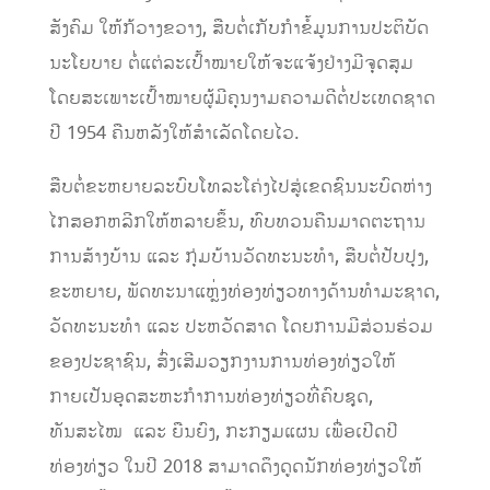
ສັງຄົມ ໃຫ້ກ້ວາງຂວາງ, ສືບຕໍ່ເກັບກໍາຂໍ້ມູນການປະຕິບັດ
ນະໂຍບາຍ ຕໍ່ແຕ່ລະເປົ້າໝາຍໃຫ້ຈະ​ແຈ້ງຢ່າງມີຈຸດສຸມ
ໂດຍສະເພາະເປົ້າໝາຍຜູ້ມີຄຸນງາມຄວາມດີ​ຕໍ່​ປະເທດຊາດ
ປີ 1954 ຄືນຫລັງໃຫ້ສໍາເລັດໂດຍໄວ.
​ສືບຕໍ່ຂະຫຍາຍ​ລະບົບ​ໂທລະ​ໂຄ່ງ​ໄປ​ສູ່​ເຂດ​ຊົນນະບົດ​ຫ່າງ​
ໄກ​ສອກຫລີກ​ໃຫ້​ຫລາຍ​ຂຶ້ນ, ທົບທວນຄືນມາດຕະຖານ
ການສ້າງບ້ານ ແລະ ກຸ່ມບ້ານວັດທະນະທຳ, ສືບຕໍ່ປັບປຸງ,
ຂະຫຍາຍ, ພັດທະນາແຫຼ່ງທ່ອງທ່ຽວທາງດ້ານທໍາມະຊາດ,
ວັດທະນະທຳ ແລະ ປະຫວັດສາດ ໂດຍການມີສ່ວນຮ່ວມ
ຂອງປະຊາຊົນ, ສົ່ງເສີມວຽກງານການທ່ອງທ່ຽວໃຫ້
ກາຍເປັນອຸດສະຫະກຳການທ່ອງທ່ຽວທີ່ຄົບຊຸດ,
ທັນສະໄໝ ແລະ ຍືນຍົງ, ກະກຽມແຜນ ເພື່ອເປີດປີ
ທ່ອງທ່ຽວ ​ໃນ​ປີ 2018 ​​ສາມາດ​ດຶງ​ດູດ​ນັກ​ທ່ອງ​ທ່ຽວ​ໃຫ້​