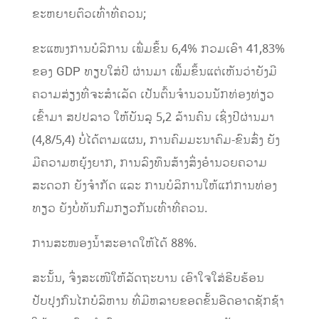
ຂະຫຍາຍຕົວເທົ່າ​ທີ່​ຄວນ;
ຂະ​ແໜງ​ການ​ບໍລິການ ​ເພີ່ມ​ຂຶ້ນ 6,4% ​ກວມ​ເອົາ 41,83%
ຂອງ GDP ທຽບ​ໃສ່​ປີ ຜ່ານມາ ເພີ້​ມຂຶ້ນ​ແຕ່​ເຫັນ​ວ່າ​ຍັງມີ​
ຄວາມ​ສ່ຽງທີ່​ຈະ​ສຳ​ເລັດ ​ເປັນ​ຕົ້ນ​ຈຳນວນ​ນັກ​ທ່ອງ​ທ່ຽວ​
ເຂົ້າ​ມາ​ ສປປລາວ ​​ໃຫ້​ບັນ​ລຸ 5,2 ລ້ານ​ຄົນ ​ເຊິ່ງປີຜ່ານມາ
(4,8/5,4) ບໍ່​ໄດ້​ຕາມ​ແຜນ, ການ​ຄົມມະນາຄົມ-​ຂົນ​ສົ່ງ ຍັງ​
ມີ​ຄວາມ​ຫຍຸ້ງຍາກ, ການ​ລົງທຶນ​​ສ້າງສິ່ງອຳນວຍ​ຄວາມ​
ສະດວກ​​ ຍັງ​ຈຳກັດ ​ແລະ ການບໍລິການ​ໃຫ້​​ແກ່​ການທ່ອງ​
ທຽວ ຍັງ​ບໍ່​ທັນ​ກົມກຽວ​ກັນ​ເທົ່າ​ທີ່​ຄວນ.
ການສະ​ໜອງ​ນ້ຳ​ສະອາດ​ໃຫ້​ໄດ້ 88%.
ສະນັ້ນ, ຈຶ່ງສະເໜີໃຫ້ລັດຖະບານ ​ເອົາ​ໃຈ​ໃສ່​ຮີບ​ຮ້ອນ
ປັບປຸງ​ກົນ​ໄກ​ບໍລິຫານ ທີ່​ມີ​ຫລາຍ​ຂອດ​ຂັ້ນອືດ​ອາດ​ຊັກ​ຊ້າ