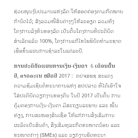
ຊ່ວຍໜູນງົບປະມານແຫ່ງລັດ ໃຫ້​ສອດຄ່ອງ​ຕາມກົດໝາຍ
ກຳ​ນົດໄວ້​; ສັງລວມໜີ້ສິນຕ່າງ​ໆໃຫ້ລະອຽດ ລວມທັງ
ໂຄງການລົງທຶນຂອງລັດ ເປັນຕົ້ນໂຄງການທີ່ປະຕິບັດ
ສຳເລັດແລ້ວ 100%, ໂຄງການ​ແກ້​ໄຂ​ໄພ​ພິບັດທຳ​ມະ​ຊາດ ​
ເພື່ອ​ຂຶ້ນ​ແຜນການ​ຊຳລະ​ໃນ​ແຕ່ລະ​ປີ.
ການ
ປະຕິບັດ
ແຜ
ນ
ການເງິນ
-​
ເງິນຕາ
​6
ເດືອນ
ຕົ້ນ
ປີ
,
ຄາ
ດ
ຄະ
ເນ
ໝົດ
ປີ
2017 : ຄປຈສພຊ ສະ​ແດງ​
ຄວາມຊົມເຊີຍຕໍ່ທະນາຄານແຫ່ງ ສປປລາວ ທີ່ໄດ້ເອົາໃຈ
ໃສ່ປະຕິບັດວຽກງານຂອງຕົນ ໃນປີ 2017 ເປັນຕົ້ນ ການ
ຄຸ້ມຄອງການເງິນ-ເງິນຕາ ມີສະຖຽນລະພາບ ແລະ ໝັ້ນ
ທ່ຽງ, ການສະໜອງສິນເຊື່ອ ໃຫ້ແກ່ການສົ່ງເສີມການ
ຜະລິດເປັນສິນຄ້າ, ສົ່ງເສີມທຸລະກິດຂະໜາດນ້ອຍ ແລະ
ຂະໜາດກາງ (SMEs) ແລະ ວຽກງານພັດທະນາ