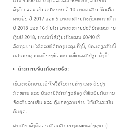
ເກີນ 4.600 ຕື້ກີບ ຊຳລະ​ໜີ້​ສິນ 40% ຂອງ​ລາຍ​ຈ່າຍ​
ລົງທຶນ ​ແລະ ເປັນເອກະພາບ ຕໍ່ 10 ມາດ​ຕະການ​ຈັດ​ເກັບ​
ລາຍ​ຮັບ ​ປີ 2017 ​ແລະ 5 ມາດຕະການກະ​ຕຸ້ນ​ເສດຖະກິດ​
ປີ 2018​ ແລະ 16 ກົນ​ໄກ​ ມາດ​ຕະການ​ປະຕິບັດ​ແຜນການ​
ເງິນ​ປີ 2018, ການ​ນຳ​ໃຊ້​ເງິນ​ເກີນ​ແຜນ 60/40 ທີ່​
ລັດຖະບານ ໄດ້ສະເໜີຕໍ່ກອງປະຊຸມຄັ້ງນີ້, ພ້ອມດຽວກັນນີ້
ຄປຈສພຊ ສະ​ເໜີ​ບາງທັດສະນະເພື່ອແລກປ່ຽນ ດັ່ງນີ້:
ດ້ານການຈັດເກັບລາຍຮັບ
:
ເພີ່ມທະວີຄວາມເອົາໃຈໃສ່ໃນການສ້າງ ແລະ ປັບປຸງ
ກົດໝາຍ ແລະ ບັນດານິຕິກຳກ່ຽວຂ້ອງ ທີ່ພົວພັນກັບການ
ຈັດເກັບລາຍຮັບ ແລະ ຄຸ້ມຄອງລາຍຈ່າຍ ໃຫ້ເປັນລະບົບ
ຄົບຊຸດ.
ຜ່ານການລົງຕິດຕາມກວດກາ ຂອງສະພາ​ແຫ່ງ​ຊາດ ຢູ່