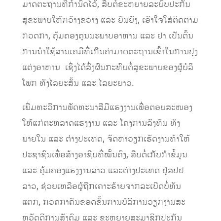
ມາດຕະຖານທີ່ກຳນົດໄວ້, ​ສືບຕໍ່ຂະຫຍາຍ​ລະບົບ​ປະກັນ​
ສຸຂະພາບ​ໃຫ້​ກວ້າງຂວາງ ແລະ ຍືນຍົງ, ເອົາ​ໃຈ​ໃສ່​ຕິດຕາມ​
ກວດກາ​, ​ຄຸ້ມຄອງຄຸນນະພາບອາຫານ ແລະ ຢາ ເປັນ​ຕົ້ນ
ການນໍາໃຊ້ສານ​​ເຄມີທີ່ເກີນ​ຄ່າ​ມາດຕະຖານເຂົ້າໃນການປຸງ
ແຕ່ງອາຫານ​​ ​ ​ເຊິ່ງໄດ້ສົ່ງ​ຜົນ​ກະທົບຕໍ່​ສຸຂະພາບ​ຂອງ​ຜູ້ບໍລິ​
ໂພ​ກ ທັງ​ໄລຍະ​ສັ້ນ ​ແລະ ​ໄລຍະ​ຍາວ.
ເພີ່ມທະວີການພັດທະນາສີມືແຮງງານ​ເພື່ອ​ຕອບ​ສະໜອງ​
ໃຫ້​ແກ່ຕະຫລາດແຮງງານ ແລະ ໂຄງການລົງທຶນ ທັງ
ພາຍໃນ ແລະ ຕ່າງປະເທດ, ຈັດຫາວຽກເຮັດງານທໍາໃຫ້
ປະຊາຊົນເພື່ອສ້າງອາຊີບທີ່ໝັ້ນຄົງ, ສືບຕໍ່ເກັບກຳຂໍ້ມູນ
ແລະ ຄຸ້ມຄອງແຮງງານລາວ ແລະຕ່າງປະເທດ ຢູ່ສປປ
ລາວ, ຊ່ວຍເຫລືອຜູ້ຖືກເຄາະຮ້າຍຈາກລະເບີດບໍ່ທັນ
ແຕກ, ກວດກາ​ຄືນ​ຂອດ​ຂັ້ນ​ການ​ບໍລິການ​ວຽກ​ງານ​ສະ
ຫວັດດີ​ການ​ສັງຄົມ ແລະ ຂະຫຍາຍສະມາຊິກປະກັນ