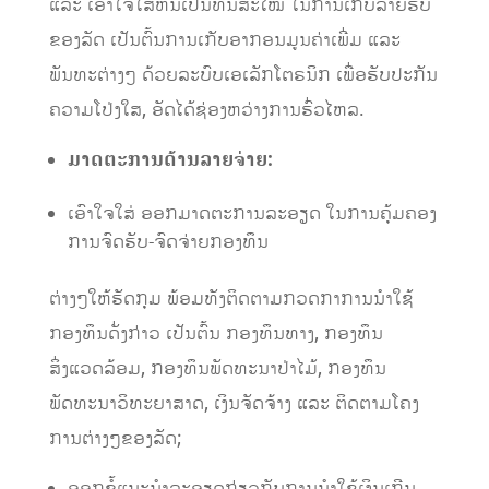
ແລະ ​ເອົາ​ໃຈ​ໃສ່ຫັນເປັນທັນສະໄໝ ໃນການເກັບລາຍຮັບ
ຂອງລັດ ​ເປັນ​ຕົ້ນການ​ເກັບ​ອາກອນ​ມູນ​ຄ່າ​ເພີ່ມ ​ແລະ
ພັນທະ​ຕ່າງໆ ​ດ້ວຍ​ລະບົບ​ເອ​​ເລັກໂຕຣນິກ ​ເພື່ອ​ຮັບປະກັນ
ຄວາມ​ໂປ່​ງ​ໃສ, ອັດ​ໄດ້​ຊ່ອງ​ຫວ່າງການ​ຮົ່ວ​ໄຫລ.
ມາດຕະການດ້ານລາຍຈ່າຍ
:
ເອົາໃຈໃສ່ ອອກມາດຕະການລະອຽດ ໃນການຄຸ້ມຄອງ
ການຈົດຮັບ-ຈົດຈ່າຍກອງທຶນ
ຕ່າງໆໃຫ້ຮັດກຸມ ພ້ອມ​ທັງ​ຕິດຕາມ​ກວດກາ​ການ​ນຳ​ໃຊ້​
ກອງ​ທຶນ​ດັ່ງກ່າວ ເປັນຕົ້ນ ກອງທຶນທາງ, ກອງທຶນ
ສິ່ງແວດລ້ອມ, ກອງທຶນພັດທະນາ​ປ່າ​ໄມ້, ກອງທຶນ
ພັດທະນາວິທະຍາສາດ, ເງິນຈັດຈ້າງ ແລະ ຕິດຕາມໂຄງ
ການຕ່າງໆຂອງລັດ;