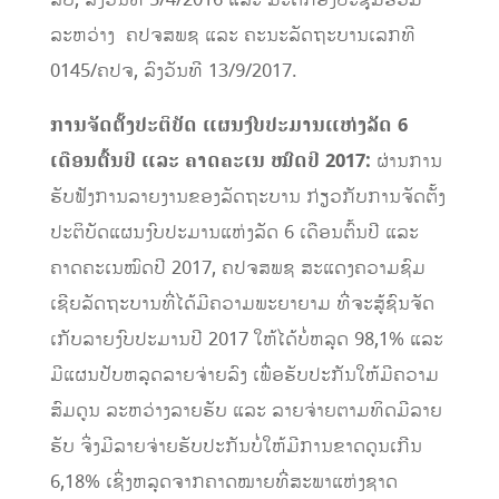
ລບ, ລົງ​ວັນ​ທີ 5/4/2016 ​ແລະ ມະຕິ​ກອງ​ປະຊຸມ​ຮ່ວມ​
ລະຫວ່າງ​ ຄປຈສພຊ ​ແລະ ຄະນະ​ລັດຖະບານ​ເລກທີ
0145/ຄປຈ, ລົງ​ວັນ​ທີ 13/9/2017.
ການຈັດ​ຕັ້ງ​ປະຕິບັດ ​
ແຜນງົບປະມານ
ແຫ່ງ
ລັດ
​
6 ​
ເດືອນ​ຕົ້ນ​ປີ ​ແລະ ຄາດ​ຄະ​ເນ​ ໝົດ​ປີ 2017:
ຜ່ານການ
ຮັບຟັງການລາຍງານຂອງລັດຖະບານ ກ່ຽວກັບການຈັດຕັ້ງ
ປະຕິບັດແຜນງົບປະມານແຫ່ງລັດ 6 ​ເດືອນ​ຕົ້ນ​ປີ ​ແລະ
ຄາດ​ຄະ​ເນໝົດ​ປີ 2017, ຄປຈສພຊ ສະ​ແດງ​ຄວາມ​ຊົມ​
ເຊີຍ​ລັດຖະບານທີ່​ໄດ້​ມີ​ຄວາມ​ພະຍາຍາມ ທີ່​ຈະສູ້ຊົນຈັດ​
ເກັບ​ລາຍ​ງົບປະມານປີ 2017 ​ໃຫ້​ໄດ້​ບໍ່​ຫລຸດ 98,1% ​ແລະ
ມີ​​ແຜນ​ປັບ​ຫລຸດ​ລາຍ​ຈ່າຍ​ລົງ ​ເພື່ອ​ຮັບປະກັນ​ໃຫ້​ມີ​ຄວາມ​
ສົມ​ດູ​ນ ລະຫວ່າງ​ລາຍ​ຮັບ ​ແລະ ລາຍ​ຈ່າຍຕາມ​ທິດ​ມີ​ລາຍ​
ຮັບ ​ຈິ່ງ​ມີ​ລາຍ​ຈ່າຍ​ຮັບປະກັນ​ບໍ່​ໃຫ້​ມີ​ການ​ຂາດດູນ​ເກີນ
6,18% ​ເຊິ່ງ​ຫລຸດ​ຈາກ​ຄາດໝາຍ​ທີ່​ສະພາ​ແຫ່ງ​ຊາດ​