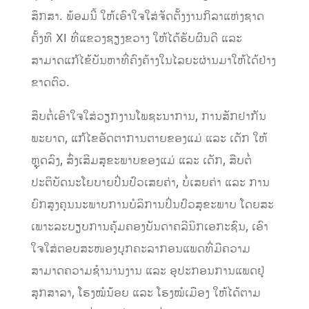
ສຶກສາ. ພ້ອມ​ນີ້ ​ໃຫ້​ເອົາ​ໃຈ​ໃສ່​ຈັດ​ຕັ້ງ​ງານ​ກິລາ​ແຫ່ງ​ຊາດ​
ຄັ້ງ​ທີ XI ທີ່​ແຂວງ​ຊຽງ​ຂວາງ ​ໃຫ້​ໄດ້​ຮັບຜົນ​ດີ ​ແລະ
ສາມາດ​ແກ້​ໄຂ້​ບັນຫາ​ທີ່​ຄົງ​ຄ້າງ​ໃນ​ໄລຍະ​ຜ່ານ​ມາ​ໃຫ້​ໄດ້​ຢ່າງ​
ຂາດ​ຕົວ.
ສືບຕໍ່ເອົາໃຈໃສ່ວຽກງານໂພຊະນາການ, ການສັກຢາກັນ
ພະຍາດ, ແກ້ໄຂອັດຕາການຕາຍຂອງແມ່ ແລະ ເດັກ ໃຫ້
ຫຼຸດລົງ, ສົ່ງເສີມສຸຂະພາບຂອງແມ່ ແລະ ເດັກ, ສືບຕໍ່
ປະຕິບັດນະ​ໂຍບາຍ​ປິ່ນປົວ​ເສຍ​ຄ່າ, ​ບໍ່​ເສຍ​ຄ່າ​ ​ແລະ ການ​
ຍົກ​ສູງ​ຄຸນນະພາບ​ການ​ບໍລິການປິ່ນປົວ​ສຸຂະພາບ ​ໂດຍ​ສະ​
ເພາະລະບຽບ​ການ​ຄຸ້ມ​ຄອງບັນດາ​ຄລີ​ນິກ​ເອກະ​ຊົນ, ​​ເອົາ​
ໃຈໃສ່ຕອບສະໜອງບຸກຄະລາ​ກອນແພດທີ່ມີຄວາມ
ສາມາດຄວາມຊໍານານງານ ແລະ ອຸປະກອນການ​ແພດຢູ່
ສຸກສາລາ, ໂຮງໝໍນ້ອຍ ແລະ ​ໂຮງໝໍ​ເມືອງ ໃຫ້ໄດ້ຕາມ