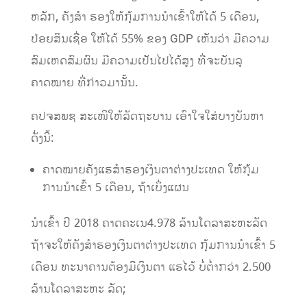
ຫລັກ, ຄັງ​ສຳ ຮອງ​ໃຫ້​ກຸ້ມການ​ນຳ​ເຂົ້າ​ໃຫ້​ໄດ້ 5 ​ເດືອນ,
ປ່ອຍ​ສິນ​ເຊື່ອ ໃຫ້​ໄດ້ 55% ຂອງ GDP ເຫັນວ່າ ມີຄວາມ
ສົມເຫດສົມຜົນ ມີຄວາມເປັນໄປໄດ້ສູງ ທີ່ຈະບັນລຸ
ຄາດໝາຍ ທີ່ກ່າວມານັ້ນ.
ຄປຈສພຊ ສະເໜີໃຫ້ລັດຖະບານ ​ເອົາ​ໃຈ​ໃສ່ບາງບັນຫາ
ດັ່ງນີ້:
​ຄາດໝາຍຄັງ​ແຮ​ສຳຮອງ​ເງິນຕາ​ຕ່າງປະ​ເທດ ​ໃຫ້​ກຸ້ມ​
ການ​ນຳ​ເຂົ້າ 5 ​ເດືອນ, ຖ້າ​ເບິ່ງ​ແຜນ​
ນຳເຂົ້າ ​ປີ 2018 ຄາດ​ຄະ​ເນ​4.978 ລ້ານ​ໂດ​ລາ​ສະຫະລັດ
ຖ້າ​ຈະ​ໃຫ້ຄັງ​ສຳຮອງ​ເງິນຕາ​ຕ່າງ​ປະ​ເທດ ​ກຸ້ມ​ການ​ນຳ​ເຂົ້າ 5
​ເດືອນ ທະ​ນາ​ຄານ​ຕ້ອງ​ມີ​ເງິນ​ຕາ ​ແຮ​ໄວ້ ບໍ່​ຕ່ຳ​ກວ່າ 2.500
ລ້າ​ນ​ໂດ​ລາ​ສະຫະ ລັດ;