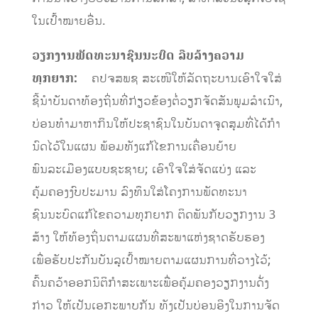
ໃນ​ເປົ້າ​ໝາຍ​ອື່ນ.
ວຽກງານພັດທະນາຊົນນະບົດ
ລືບລ້າງຄວາມ
ທຸກຍາກ
:
ຄປຈສພຊ ສະເໜີໃຫ້ລັດຖະບານເອົາໃຈໃສ່
ຊີ້ນໍາບັນດາທ້ອງຖິ່ນທີ່ກ່ຽວຂ້ອງຕໍ່​ວຽກຈັດສັນພູມລໍາເນົາ,
ບ່ອນທໍາມາຫາກິນໃຫ້ປະຊາຊົນໃນບັນດາຈຸດສຸມທີ່ໄດ້ກໍາ
ນົດໄວ້ໃນແຜນ ພ້ອມທັງແກ້ໄຂການເຄື່ອນຍ້າຍ
ພົນລະເມືອງແບບຊະຊາຍ; ເອົາໃຈໃສ່ຈັດແບ່ງ ແລະ
ຄຸ້ມຄອງງົບປະມານ ລົງທຶນໃສ່ໂຄງການພັດທະນາ
ຊົນນະບົດແກ້ໄຂຄວາມທຸກຍາກ ຕິດພັນກັບວຽກງານ 3
ສ້າງ ໃຫ້ທ້ອງຖິ່ນຕາມແຜນທີ່ສະພາແຫ່ງຊາດຮັບຮອງ
ເພື່ອຮັບປະກັນບັນລຸເປົ້າໝາຍຕາມແຜນການທີ່ວາງໄວ້;
ຄົ້ນຄວ້າອອກ​​​ນິຕິ​ກຳ​ສະ​ເພາະ​ເພື່ອ​ຄຸ້ມ​ຄອງ​ວຽກ​ງານ​ດັ່ງ
ກ່າວ ໃຫ້​ເປັນ​ເອກະ​ພາບ​ກັນ​ ທັງເປັນບ່ອນອີງໃນ​ການຈັດ​