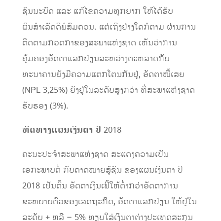
ຊົນນະບົດ ແລະ ແກ້ໄຂຄວາມທຸກຍາກ ໃຫ້ໄດ້ຮັບ
ຜົນສຳເລັດດີ​ພໍ​ສົມຄວນ. ແຕ່ເຖິງຢ່າງໃດກໍຕາມ ຜ່ານການ
ຕິດຕາມກວດກາຂອງສະພາ​ແຫ່ງ​ຊາດ ເຫັນວ່າການ
ຄຸ້ມຄອງອັດຕາແລກປ່ຽນລະຫວ່າງຕະຫລາດກັບ
ທະນາຄານຍັງມີຄວາມແຕກໂຕນກັນຢູ່, ອັດຕາໜີ້​ເສຍ
(NPL 3,25%) ຍັງຢູ່​ໃນ​ລະດັບສູງກວ່າ ທີ່ສະພາ​ແຫ່ງ​ຊາດ
ຮັບຮອງ (3%).
ທິດ
ທາງ
ແຜນ
ເງິນຕາ
ປີ
2018
ຄະນະ​ປະຈຳ​ສະພາ​ແຫ່ງ​ຊາດ ສະແດງຄວາມເປັນ
ເອກະພາບຕໍ່ ກັບຄາດໝາຍສູ້ຊົນ ຂອງແຜນເງິນຕາ ປີ
2018 ​ເປັນ​ຕົ້ນ ອັດຕາ​ເງິນ​ເຟີ້​​ໃຫ້​ຕ່ຳ​ກວ່າ​ອັດຕາ​ການ​
ຂະຫຍາຍຕົວ​ຂອງ​ເສດຖະກິດ, ອັດຕາ​ແລກປ່ຽນ ​ໃຫ້​ຢູ່​ໃນ​
ລະດັບ + ຫລື – 5% ທຽບ​ໃສ່​ເງິນຕາ​ຕ່າງປະ​ເທດ​ສະກຸນ​