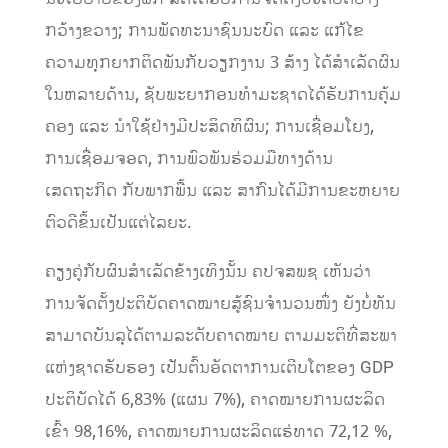
ກວ້າງຂວາງ; ການພັດທະນາ​ຊົນນະບົດ ​ແລະ ​ແກ້​ໄຂ​
ຄວາມທຸກ​ຍາກຕິດ​ພັນ​ກັບວຽກງານ 3 ສ້າງ ໄດ້ສຳເລັດຜົນ
ໃນຫລາຍດ້ານ, ຊັບພະຍາກອນ​ທຳ​ມະ​ຊາດໄດ້​ຮັບ​ການ​ຄຸ້ມ​
ຄອງ​ ແລະ ນຳ​ໃຊ້​ຢ່າງ​ມີປະສິດທິ​ຜົນ; ການເຊື່ອມໂຍງ,
ການ​ເຊື່ອມ​ຈອດ, ການພົວພັນຮ່ວມມືທາງດ້ານ
ເສດຖະກິດ ກັບພາກພື້ນ ແລະ ສາກົນໄດ້ມີການຂະຫຍາຍ
ຕົວດີຂຶ້ນເປັນ​ແຕ່​ໄລຍະ.
ຄຽງຄູ່ກັບຜົນສໍາເລັດຂ້າງເທິງນັ້ນ ຄປຈສພຊ ເຫັນວ່າ
ການຈັດຕັ້ງປະຕິບັດຄາດໝາຍສູ້ຊົນຈຳນວນ​ໜຶ່ງ ຍັງບໍ່ທັນ
ສາມາດບັນລຸໄດ້ຕາມລະດັບຄາດໝາຍ ຕາມ​ມະຕິທີ່ສະພາ​
ແຫ່ງ​ຊາດຮັບຮອງ ເປັນຕົ້ນອັດຕາ​ການ​ເຕີບ​ໂຕ​ຂອງ GDP
ປະຕິບັດ​ໄດ້ 6,83% (​ແຜນ 7%), ຄາດໝາຍການຜະລິດ
ເຂົ້າ 98,16%, ຄາດໝາຍ​ການ​ຜະລິດ​ແຮ່​ທາດ 72,12 %,