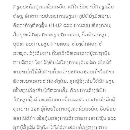
ກຽມ​ປະຖົມຢູ່​ເຂດ​ຊົນນະບົດ​, ແກ້ໄຂບັນຫານັກຮຽນ​ລົ້ນ​
ຫ້ອງ, ອັດຕາ​ການ​ປະລະການຮຽນກາງປີທີ່ຍັງມີຫລາຍ,
ອັດຕາຄ້າງ​ຫ້ອງຊັ້ນ ປ1-ປ2 ແລະ ການ​ສອນ​ຫ້ອງ​ຄວບ​,
ປັບປຸງຫລັກສູດການ​ຮຽນ-ການ​ສອນ, ປຶ້ມຕໍາລາຮຽນ,
ອຸປະກອນການຮຽນ-ການສອນ, ຫ້ອງທົດລອງ, ຫໍ
ສະໝຸດ, ສົ່ງເສີມການຄົ້ນຄວ້າວິທະຍາສາດຢູ່ສະຖາບັນ
ການສຶກສາ ໂດຍລົງທຶນໃສ່​ໂຄງການບູລິມະສິດ ເພື່ອໃຫ້
ສາມາດນຳໃຊ້ຜົນການຄົ້ນຄວ້າປະກອບສ່ວນເຂົ້າໃນການ
ພັດທະນາເສດຖະ ກິດ-ສັງຄົມ, ​ຊຸກຍູ້​ສົ່ງ​ເສີມ​ໃຫ້​ນັກຮຽນ
ເຂົ້າຮຽນ​ວິຊາ​ຊີບ​ໃຫ້​ຫລາຍ​ຂຶ້ນ ດ້ວຍ​ການສ້າງ​ຫໍ​ພັກ​
ນັກຮຽນ​ຊັ້ນມັດທະຍົມຕອນຕົ້ນ ແລະ ຕອນປາຍສຳລັບ​ຜູ້​
ທຸກ​ຍາກ ແລະ ຜູ້ດ້ອຍໂອກາດຢູ່ເຂດຊົນນະບົດ, ຮີບຮ້ອນ
ອອກນິຕິກຳ ເພື່ອຄຸ້ມຄອງການສຶກສາພາກເອກະຊົນ ແລະ
ຊຸກຍູ້ສົ່ງເສີມສັງຄົມ​​ ໃຫ້ມີສ່ວນຮ່ວມຕໍ່ວຽກງານການ