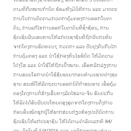
ໃຫ້ສະພາ​ແຫ່ງ​ຊາດຮັບຮອງ, ສືບຕໍ່ຈັດສັນ 3 ປະເພດປ່າ
ຕາມທີ່ກົດໝາຍກໍານົດ ພ້ອມທັງມີວິທີການ ແລະ ມາດຕະ
ການໃນການຕິດຕາມກວດກາຄຸ້ມຄອງການອອກໃບຕາ
ດິນ, ການແກ້ໄຂການອອກໃບຕາດິນທີ່ຊໍ້າຊ້ອນ, ການ
ຊົດເຊີຍຜົນ​ເສຍ​ຫາຍ​ໃຫ້​ແກ່ປະຊາຊົນທີ່ຖືກຜົນກະທົບ
ຈາກໂຄງການພັດທະນາ; ກວດກາ ​ແລະ ປັບປຸງຄືນ​ກົນ​ໄກ​
ການ​ຄຸ້ມ​ຄອງ ​ແລະ ນຳ​ໃຊ້​ກອງ​ທຶນ​ໄພພິບັດ ​ໃຫ້​ມີ​ຄວາມ​
ໂປ່​ງ​ໃສ ​ແລະ ນຳ​ໃຊ້​​ໃຫ້​ຖືກ​ເປົ້າ​ໝາຍ.​​ ເພື່ອ​ຫລີກ​ລ່ຽງ​ການ​
ການ​ສວຍ​​ໂອກາດນຳ​ໃຊ້​ຊັບພະຍາກອນ​ທຳ​ມະ​ຊາດຢ່າງ​ຊະ
ຊາຍ ສະ​ເໜີ​ໃຫ້​ລັດຖະບານອອກ​ນິຕິ​ກຳ​​ສະ​ເພາະ ​ເພື່ອ​ຄຸ້ມ​
ຄອງ​ໂຄງການ​ກໍ່ສ້າງ​ເສັ້ນທາງ​ລົດ​ໄຟ​ລາວ​-ຈີນ ຮັບປະກັນ​
ໃຫ້​ລັດໄດ້​ຮັບ​ຜົນ​ປະ​ໂຫຍ​ດສຸງສຸດ​ຈາກ​ໂຄງການ​ດັ່ງກ່າວ
ກ່ອນ​ອື່ນ​ໝົດຊຸກຍູ້ໃຫ້ພາກສ່ວນກ່ຽວຂ້ອງປະຕິບັດການ
ຊົດເຊີຍໃຫ້ແກ່ປະຊາຊົນ ​ໃຫ້​ໄດ້​ຕາມດຳລັດ​ເລກທີ 84/