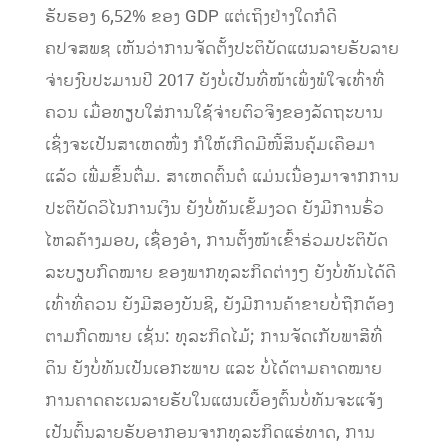
ຮັບຮອງ 6,52% ຂອງ GDP ​ແຕ່​ເຖິງ​ຢ່າງ​ໃດ​ກໍດີ
ຄປຈສພຊ ​ເຫັນ​ວ່າການຈັດຕັ້ງ​ປະຕິບັດ​ແຜນ​ລາຍ​ຮັບລາຍ​
ຈ່າຍ​​ງົບປະມານປີ 2017 ຍັງ​ບໍ່​ເປັນ​ທີ່​ໜ້າ​ເພິ່ງ​ພໍ​ໃຈ​ເທົ່າ​ທີ່​
ຄວນ ​​ເມື່ອ​ທຽບ​ໃສ່ການ​ໃຊ້​ຈ່າຍຕົວ​ຈິງຂອງ​ລັດຖະບານ ​
ເຊິ່ງ​ຈະ​ເປັນສາ​ເຫດ​ໜຶ່ງ ກໍ​ໃຫ້​ເກີດ​ມີ​ໜີ້​ສິນຄຸ້ມ​ເຄືອ​ມາ​
ແລ້ວ ​​ເພີ່ມຂຶ້ນຕື່ມ. ສາ​ເຫດ​ຕົ້ນຕໍ​ ແມ່ນ​ເນື່ອງ​ມາ​ຈາກ​ການ​
ປະຕິບັດ​ວິ​ໄນ​ການ​ເງິນ ​ຍັງ​ບໍ່​ທັນ​ເຂັ້ມ​ງວດ ຍັງ​ມີ​ການ​ຮົ່ວ​
ໄຫລຄ້າງ​ມອບ, ​ເຊື່ອງອຳ, ການ​ຕັ້ງໜ້າ​ເຂົ້າຮ່ວມ​​​ປະຕິບັດ​
ລະບຽບ​ກົດໝາຍ ຂອງ​ພາກ​ທຸລະ​ກິດ​ຕ່າງໆ ຍັງ​ບໍ່​ທັນ​ໄດ້​ດີ
ເທົ່າ​ທີ່​ຄວນ ຍັງ​ມີ​ສອງ​ບັນຊີ, ຍັງ​ມີ​ການ​ຄ້າ​ຂາຍບໍ່​ຖືກຕ້ອງ​
ຕາມ​ກົດໝາຍ ​ເຊັ່ນ: ທຸລະ​ກິດ​ໄມ້; ການຈັດ​ເກັບ​ພາສີ​ທີ່​
ດິນ ຍັງ​ບໍ່​​ທັນ​​ເປັນ​ເອກະ​ພາບ ​ແລະ ບໍ່​ໄດ້​ຕາມ​ຄາດໝາຍ
ການ​ຄາດ​ຄະ​ເນ​ລາຍ​ຮັບ​ໃນ​ແຜນ​ເບື້ອງ​ຕົ້ນບໍ່​ທັນ​ຈະ​ແຈ້ງ ​
ເປັນ​ຕົ້ນລາຍ​ຮັບ​ອາກອນຈາກ​ທຸລະ​ກິດ​ແຮ່​ທາດ, ການ