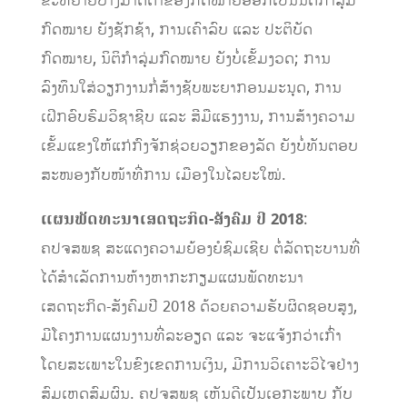
ຂະຫຍາຍບາງມາດຕາຂອງກົດໝາຍອອກເປັນນິຕິກຳລຸ່ມ
ກົດໝາຍ ຍັງຊັກຊ້າ, ການເຄົາລົບ ແລະ ປະຕິບັດ
ກົດໝາຍ, ນິຕິກຳລຸ່ມກົດໝາຍ ຍັງບໍ່ເຂັ້ມງວດ; ການ
ລົງທຶນໃສ່ວຽກງານກໍ່ສ້າງຊັບພະຍາກອນ​ມະນຸດ, ການ​
ເຝິກອົບຮົມວິຊາຊີບ ແລະ ສີມືແຮງງານ, ການສ້າງຄວາມ
ເຂັ້ມແຂງໃຫ້ແກ່ກົງຈັກຊ່ວຍວຽກຂອງລັດ ຍັງບໍ່ທັນຕອບ
ສະໜອງກັບໜ້າທີ່ການ ເມືອງໃນໄລຍະໃໝ່.
ແຜນພັດທະນາເສດຖະກິດ-ສັງຄົມ ປີ 2018
:
ຄປຈສພຊ ສະແດງຄວາມຍ້ອງຍໍຊົມເຊີຍ ຕໍ່ລັດຖະບານທີ່
ໄດ້ສຳ​ເລັ​ດການຫ້າງຫາກະກຽມແຜນພັດທະນາ
ເສດຖະກິດ-ສັງຄົມປີ 2018 ດ້ວຍ​ຄວາມ​ຮັບຜິດ​ຊອບ​ສູງ,
ມີ​ໂຄງການ​​ແຜນ​ງານທີ່​​ລະອຽດ ​ແລະ ຈະ​ແຈ້ງ​ກວ່າ​ເກົ່າ ​
ໂດຍ​ສະ​ເພາະ​ໃນ​ຂົງ​ເຂດ​ການ​ເງິນ, ມີການວິເຄາະວິໄຈຢ່າງ
ສົມເຫດສົມຜົນ. ຄປຈສພຊ ​ເຫັນ​ດີ​ເປັນ​ເອກະ​ພາບ ກັບ