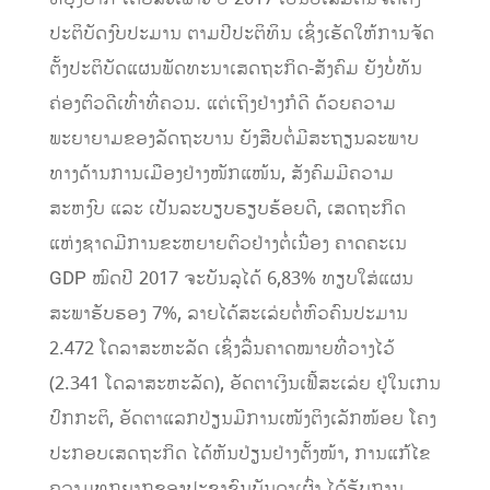
ປະຕິບັດ​ງົບປະມານ ຕາມ​ປີ​ປະຕິທິນ ​ເຊິ່ງ​ເຮັດ​ໃຫ້ການ​ຈັດ​
ຕັ້ງ​ປະຕິບັດ​​​ແຜນພັດທະນາ​ເສດຖະກິ​ດ-ສັງຄົມ ຍັງ​ບໍ່​ທັນ​
ຄ່ອງ​ຕົວດີ​ເທົ່າ​ທີ່​ຄວນ. ແຕ່​ເຖິງ​ຢ່າງ​ກໍ​ດີ ດ້ວຍ​ຄວາມ​
ພະຍາຍາມຂອງ​ລັດຖະບານ ຍັງສືບ​ຕໍ່ມີສະຖຽນ​ລະ​ພາບ​
ທາງ​ດ້ານ​ການເມືອງຢ່າງ​ໜັກ​ແໜ້ນ, ສັງຄົມມີ​ຄວາມ​
ສະຫງົບ ​ແລະ ​ເປັນ​ລະບຽບ​ຮຽບຮ້ອຍ​ດີ, ເສດຖະກິດ
ແຫ່ງຊາດມີ​ການ​ຂະຫຍາຍ​ຕົວຢ່າງ​ຕໍ່​ເນື່ອງ ຄາດ​ຄ​ະ​ເນ
GDP ​ໝົດ​ປີ 2017 ຈະ​ບັນລຸໄດ້ 6,83% ທຽບ​ໃສ່​ແຜນ​
ສະພາ​ຮັບຮອງ​ 7%, ລາຍໄດ້ສະເລ່ຍຕໍ່ຫົວຄົນປະມານ
2.472 ໂດລາສະຫະລັດ ​ເຊິ່ງລື່ນຄາດໝາຍທີ່ວາງໄວ້
(2.341 ໂດລາສະຫະລັດ), ອັດຕາເງິນເຟີ້ສະເລ່ຍ ຢູ່ໃນເກນ
ປົກກະຕິ, ອັດຕາແລກປ່ຽນມີການເໜັງຕິງເລັກໜ້ອຍ ໂຄງ
ປະກອບເສດຖະກິດ ໄດ້ຫັນປ່ຽນຢ່າງຕັ້ງໜ້າ, ການແກ້ໄຂ
ຄວາມທຸກຍາກຂອງປະຊາຊົນບັນດາເຜົ່າ ໄດ້ຮັບການ