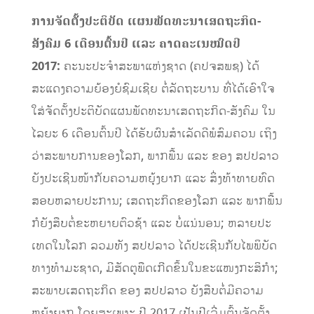
ການຈັດ​ຕັ້ງ​ປະຕິບັດ ​ແຜນ​ພັດທະນາ​ເສດຖະກິດ-
ສັງຄົມ​ 6 ​ເດືອນ​ຕົ້ນ​ປີ ​ແລະ ຄາດ​ຄະເນ​ໝົດ​ປີ
2017:
ຄະນະປະຈຳສະພາແຫ່ງຊາດ (ຄປຈສພຊ) ​ໄດ້
ສະແດງຄວາມຍ້ອງຍໍຊົມເຊີຍ ຕໍ່ລັດຖະບານ ທີ່​ໄດ້​ເອົາ​ໃຈ​
ໃສ່ຈັດຕັ້ງປະຕິບັດແຜນພັດທະນາເສດຖະກິດ-ສັງຄົມ ໃນ​
ໄລຍະ 6 ​ເດືອນ​ຕົ້ນປີ​ ໄດ້ຮັບຜົນສໍາ​ເລັດ​ດີພໍ​ສົມຄວນ ເຖິງ​
ວ່າສະພາບການຂອງໂລກ, ພາກພື້ນ ​ແລະ ຂອງ ສປປລາວ
ຍັງ​ປະ​ເຊີນ​ໜ້າ​ກັບ​ຄວາມ​ຫຍຸ້ງຍາກ ​ແລະ ສິ່ງ​ທ້າ​ທາຍ​ທົດ​
ສອບ​ຫລາຍ​ປະການ; ​ເສດຖະກິດຂອງ​ໂລກ ​ແລະ ພາກ​ພື້ນ
ກໍຍັງສືບ​ຕໍ່​ຂະຫຍາຍຕົວ​ຊ້າ ​ແລະ ບໍ່​ແນ່ນອນ; ຫລາຍ​ປະ​
ເທດໃນ​ໂລກ ລວມທັງ ສປປລາວ ​ໄດ້ປະ​ເຊີນກັບ​ໄພພິບັດ
ທາງທໍາມະຊາດ, ​ມີສັດຕູ​ພືດ​ເກີດ​ຂຶ້ນ​ໃນ​ຂະ​ແໜງ​ກະສິກຳ;
ສະພາບ​ເສດຖະກິດ ຂອງ ສປປລາວ ຍັງ​ສືບຕໍ່​ມີ​ຄວາມ​
ຫຍຸ້ງຍາກ ​ໂດ​ຍສະ​ເພາະ ປີ 2017 ເປັນ​ປີ​ເລີ່ມຕົ້ນ​ຈັດ​ຕັ້ງ​