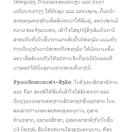
ໃຫ້​ຫລຸດ​ລົງ, ກຳນົດລະບອບ​ລະບຽບ ​ແລະ ບັນດາ
ນະໂຍບາຍຕ່າງໆ ​ໃຫ້ຄົບ​ຊຸດ ​ແລະ ​ແທດ​ເໝາະ, ຄົ້ນຄວ້າ
ສະໜອງ​​ແຫ​ລ່ງທຶນ​ເພື່ອ​ພັດທະນາໃຫ້​​ສົມ​ຄູ່, ​ແທດ​ເໝາະມີ​
ຄວາມ​ຈະ​ແຈ້ງ​ແນ່ນອນ, ​​​ເອົາ​ໃຈ​ໃສ່​ຊຸກຍູ້​ສົ່ງ​ເສີມ​ບັນດາ​ວິ​
ສາ​ຫະກິດ​ທີ່​ເປັນພື້ນຖານ​ລາຍ​ຮັບ​ຕົ້ນ​ຕໍ​ຂອງ​ລັດ ລວມທັງ
ການ​ປັບປຸງ​ບັນດາ​ວິ​ສາ​ຫະກິດ​ຂອງ​ລັດ ໃຫ້​ມີ​ຄວາມ​ເຂັ້ມ​
ແຂງ ເພື່ອຮັບປະກັນໃຫ້ແກ່ການຈັດ​ຕັ້ງ​ປະຕິບັດ​ແຜນ​ທີ່
ວາງ​ອອກໃຫ້​ບັນລຸ​ຕາມ​ຄາດໝາຍທີ່​ວາງ​ໄວ້.
ຂົງເຂດວັດທະນະທໍາ
–
ສັງຄົມ
: ໃນຂົງເຂດສຶກສາທິການ
ແລະ ກິລາ ສະເໜີໃຫ້ສືບຕໍ່ເອົາໃຈໃສ່ພັດທະນາ ແລະ
ປັບປຸງ​ຄຸນນະພາບຂອງການສຶກສາທຸກຊັ້ນທຸກສາຍ ​ໂດຍ
ສະເພາະການຕອບສະໜອງຄູ​ອະນຸບານ, ຄູ​ສາຍ
ທຳມະຊາດ, ຄູພາລະສຶກສາ, ຄູສອນພາສາອັງກິດໃນຊັ້ນ
ປ3 ບໍ່ພຽງພໍ, ສືບຕໍ່ຂະຫຍາຍ​ໂຮງຮຽນ​ອະນຸບານ, ຫ້ອງ​