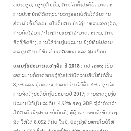
ທ່ອງທ່ຽວ; ຄຽງ​ຄູ່​ກັນ​ນັ້ນ, ການຈັດ​ຕັ້ງ​ປະຕິບັດ​ມາດ​ຕະ
ການ​ປະ​ຫຍັດ​ທີ່​ລັດຖະບານວາງ​ອອກບໍ່​ທັນ​ໄດ້​ຮັບ​ການ​
ຮ່ວມ​ມື​ເທົ່າ​ທີ່​ຄວນ ​ເປັນ​ຕົ້ນການ​ນຳ​ໃຊ້​ພາຫະນະ​ຂອງ​ລັດ,
ການ​ຄິດ​ໄລ່ມູນ​ຄ່າ​ໂຄງການແພງ​ກວ່າ​ມາດຕະຖານ, ການ
ຈັດ​ຊື້​ຈັດ​ຈ້າງ, ການ​ໃຊ້​ຈ່າຍ​ງົບປະມານ ຍັງ​ບໍ່​ທັນ​ໄປ​ຕາມ​
ລະບຽບ​ການ ບໍ່​ທັນ​​ເປັນ​ເອກະ​ພາບ ​ແລະ ​ຟູມ​ເຟືອຍ.
ແຜນງົບປະມານ
ແຫ່ງ
ລັດ
​
ປີ
2018 :
ຄປຈສພຊ ​ເປັນ​
ເອກະພາບຕໍ່ຄາດໝາຍສູ້ຊົນປະຕິບັດລາຍຮັບໃຫ້ໄດ້ລື່ນ
8,3% ແລະ ຄຸ້ມຄອງແຜນລາຍຈ່າຍໃຫ້ລື່ນ 4% ທຽບໃສ່
ການຈັດຕັ້ງປະຕິບັດງົບປະມານປີ 2017; ການຂາດດຸນງົບ
ປະມານໃຫ້ຢູ່ໃນລະດັບ 4,92% ຂອງ GDP ​ຖື​ວ່າ​ຕ່ຳ​ກວ່າ​
ປົກກະຕິ ​ເຊິ່ງ​ຜ່ານ​ມາ​ບໍ່​ເຄີຍ​ມີ; ສູ້ຊົນລາຍຈ່າຍລົງທຶນຂອງ
ລັດ ໃຫ້ໄດ້ 8.052 ຕື້ກີບ ໃນນີ້, ບ້ວງລົງທຶນພາຍໃນບໍ່ໃຫ້