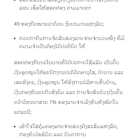
ອອກຂໍ້ແນະນຳລະອຽດກ່ຽວກັບການນຳໃຊ້ເງິນເກີນ
ແຜນ ​ເພື່ອ​ໃຫ້ສອດຄ່ອງ ຕາມມາດຕາ
49 ຂອງກົດໝາຍວ່າດ້ວຍ ງົບປະມານແຫ່ງລັດ;
ກວດກາຄືນການຈັດສັນຮ່ວງລາຍຈ່າຍຈໍານວນໜຶ່ງ ທີ່ມີ
ຄວາມຈຳເປັນຕ້ອງໄດ້ປະຕິບັດ ໃຫ້
ສອດຄ່ອງກັບນະໂຍບາຍທີ່ໄດ້ປະກາດໃຊ້ແລ້ວ ເປັນຕົ້ນ
ເງິນອຸດໜູນໃຫ້ພະນັກງານປະຕິວັດອາວຸໂສ, ບຳນານ ແລະ
ເສຍອົງຄະ, ເງິນອຸດໜູນ ໃຫ້ອົງການບໍລິຫານຂັ້ນບ້ານ,
ເງິນກອງທຶນປະກັນສັງຄົມ ແລະ ການຈັດສັນບ້ວງເງິນຄົ້ນ
ຄວ້າວິທະຍາສາດ 1% ຂອງລາຍຈ່າຍລົງທຶນທັງໝົດໃນ
ແຕ່ລະປີ;
​​ເອົາ​ໃຈ​ໃສ່​ຄຸ້ມ​ຄອງ​ລາຍຈ່າຍຮ່ວງຄັງສະສົມແຫ່ງລັດ, ​
ກອງທຶນໄພພິບັດ ແລະ ບັນດາການ