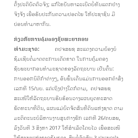
ຕັ້ງ​ປະຕິ​ບັດຕົວຈິງ; ແກ້ໄຂບັນຫາລະເບີດບໍ່ທັນແຕກຢ່າງ
ຈິງຈັງ ເພື່ອຮັບປະກັນຄວາມປອດໄພ ໃຫ້ປະຊາຊົນ ມີ
ບ່ອນທຳມາຫາກິນ.
ກ່ຽວກັບການຄຸ້ມຄອງຊັບພະຍາກອນ
ທຳມະຊາດ
:
ຄປຈສພຊ ສະແດງຄວາມຍ້ອງຍໍ
ຊົມເຊີຍຕໍ່ມາດຕະການເດັດຂາດ ໃນການຄຸ້ມຄອງ
ຊັບພະຍາກອນທຳມະຊາດຂອງລັດຖະບານ ເປັນຕົ້ນ:
ການອອກນິຕິກໍາຕ່າງໆ, ອັນພົ້ນເດັ່ນແມ່ນການອອກຄໍາສັ່ງ
ເລກທີ 15/ນຍ. ແຕ່ເຖິງຢ່າງໃດກໍຕາມ, ຄປຈສພຊ
ສະເໜີໃຫ້ລັດຖະບານຮີບ​ຮ້ອນວາງແຜນຍຸດທະສາດ
ພັດທະນາທີ່ດິນ, ​ແຜນ​ແມ່​ບົດ​ຈັດ​ສັນ​ທີ່​ດິນ​ແຫ່ງ​ຊາດ ຕາມ​
ມະຕິຄະນະ​ບໍລິຫານ​ງານ​ສູນ​ກາງ​ພັກ ​ເລກທີ 26/ຄບສພ,
ລົງ​ວັນ​ທີ 3 ສິງຫາ 2017 ​ໃຫ້​ສຳ​ເລັດ​ໂດຍ​ໄວ ເພື່ອສະເໜີ