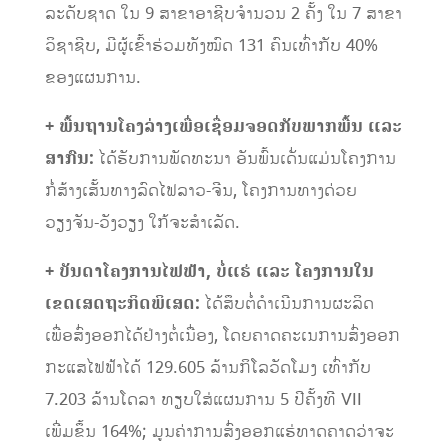
ລະດັບຊາດ ໃນ 9 ສາຂາອາຊີບຈໍານວນ 2 ຄັ້ງ ໃນ 7 ສາຂາ
ວິຊາຊີບ, ມີຜູ້ເຂົ້າຮ່ວມທັງໝົດ 131 ຄົນເທົ່າກັບ 40%
ຂອງແຜນການ.
+ ພື້ນຖານໂຄງລ່າງເພື່ອເຊື່ອມຈອດກັບພາກພື້ນ ແລະ
ສາກົນ:
ໄດ້ຮັບການພັດທະນາ ອັນພົ້ນເດັ່ນແມ່ນໂຄງການ
ກໍ່ສ້າງເສັ້ນທາງລົດໄຟລາວ-ຈີນ, ໂຄງການທາງດ່ວຍ
ວຽງຈັນ-ວັງວຽງ ໃກ້ຈະສໍາເລັດ.
+ ບັນດາໂຄງການໄຟຟ້າ
,
ບໍ່ແຮ່ ແລະ ໂຄງການໃນ
ເຂດເສດຖະກິດພິເສດ:
ໄດ້ສຶບຕໍ່ດໍາເນີນການຜະລິດ
ເພື່ອສົ່ງອອກໄດ້ຢ່າງຕໍ່ເນື່ອງ, ໂດຍຄາດຄະເນການສົ່ງອອກ
ກະແສໄຟຟ້າໄດ້ 129.605 ລ້ານກິໂລວັດໂມງ ເທົ່າກັບ
7.203 ລ້ານໂດລາ ທຽບໃສ່ແຜນການ 5 ປີຄັ້ງທີ VII
ເພີ່ມຂຶ້ນ 164%; ມູນຄ່າການສົ່ງອອກແຮ່ທາດຄາດວ່າຈະ