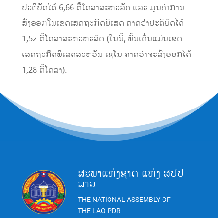
ປະຕິບັັດໄດ້ 6,66 ຕື້ໂດລາສະຫະລັດ ແລະ ມູນຄ່າການ
ສົ່ງອອກໃນເຂດເສດຖະກິດພິເສດ ຄາດວ່າປະຕິບັດໄດ້
1,52 ຕື້ໂດລາສະຫະຫະລັດ (ໃນນີ້, ພົ້ນເດັ່ນແມ່ນເຂດ
ເສດຖະກິດພິເສດສະຫວັນ-ເຊໂນ ຄາດວ່າຈະສົ່ງອອກໄດ້
1,28 ຕື້ໂດລາ).
ສະພາແຫ່ງຊາດ ແຫ່ງ ສປປ
ລາວ
THE NATIONAL ASSEMBLY OF
THE LAO PDR