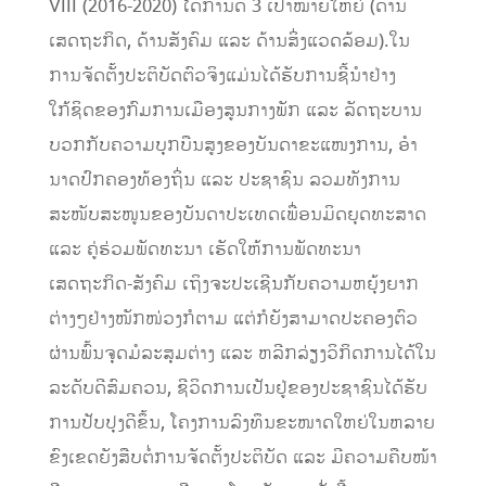
VIII (2016-2020) ໄດ້ກໍານົດ 3​ ເປົ້າໝາຍໃຫຍ່ (ດ້ານ
ເສດຖະກິດ, ດ້ານສັງຄົມ ແລະ ດ້ານສິ່ງແວດລ້ອມ).​ໃນ
ການຈັດຕັ້ງປະຕິບັດຕົວຈິງແມ່ນໄດ້ຮັບການຊີ້ນໍາຢ່າງ
ໃກ້ຊິດຂອງກົມການເມືອງສູນກາງພັກ ແລະ ລັດຖະບານ
ບວກກັບຄວາມບຸກບືນສູງຂອງບັນດາຂະແໜງການ, ​ອໍາ
ນາດປົກຄອງທ້ອງຖິ່ນ ແລະ ປະຊາຊົນ ລວມທັງການ
ສະໜັບສະໜູນຂອງບັນດາປະເທດເພື່ອນມິດຍຸດທະສາດ
ແລະ ຄູ່ຮ່ວມພັດທະນາ ເຮັດໃຫ້ການພັດທະນາ
ເສດຖະກິດ-ສັງຄົມ ເຖິງຈະປະເຊີນກັບຄວາມຫຍຸ້ງຍາກ
ຕ່າງໆຢ່າງໜັກໜ່ວງກໍຕາມ ແຕ່ກໍຍັງສາມາດປະຄອງຕົວ
ຜ່ານພົ້ນຈຸດມໍລະສຸມຕ່າງ ແລະ ຫລີກລ່ຽງວິກິດການໄດ້ໃນ
ລະດັບດີສົມຄວນ, ຊີວິດການເປັນຢູ່ຂອງປະຊາຊົນໄດ້ຮັບ
ການປັບປຸງດີຂຶ້ນ, ໂຄງການລົງທຶນຂະໜາດໃຫຍ່ໃນຫລາຍ
ຂົງເຂດຍັງສືບຕໍ່ການຈັດຕັ້ງປະຕິບັດ ແລະ ມີຄວາມຄືບໜ້າ