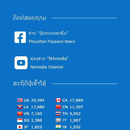
ຕິດຕໍ່ສອບຖາມ
ຂ່າວ "ຜູ້ແທນປະຊາຊົນ"

Phouthen Pasaxon News
ຊ່ອງຂ່າວ "NAmedia"

NAmedia Channel
ສະຖິຕິຜູ້ເຂົ້າໃຊ້