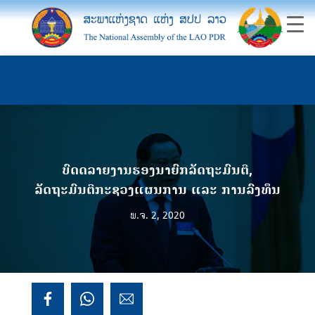
ບົດດລາຍງານຮອງນາຍົກລັດຖະມົນຕີ,
ລັດຖະມົນຕີກະຊວງແຜນການ ແລະ ການລົງທຶນ
ພ.ຈ. 2, 2020