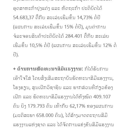
ອຸດສາຫະກໍາປຸງແຕ່ງ ແລະ ຫັດຖະກໍາ ປະຕິບັດໄດ້
54.683,37 ຕື້ກີບ ສະເລ່ຍເພີ່ມຂຶ້ນ 14,73% ຕໍ່ປີ
(ແຜນການ ສະເລ່ຍເພີ່ມຂຶ້ນ 15% ຕໍ່ປີ), ມູນຕ່າການ
ຈໍລະຈອນສິນຄ້າປະຕິບັດໄດ້ 284.401 ຕື້ກີບ ສະເລ່ຍ
ເພີ່ມຂຶ້ນ 10,5% ຕໍ່ປີ (ແຜນການ ສະເລ່ຍເພີ່ມຂຶ້ນ 12% ຕໍ່
ປີ).
+ ດ້ານການພັດທະນາສີມືແຮງງານ:
ກໍໄດ້ຮັບການ
ເອົາໃຈໃສ່ ໂດຍສົ່ງເສີມສະຖາບັນພັດທະນາສີມືແຮງງານ,
ໂຮງຮຽນ, ສູນເຝິກວິຊາຊີບ ແລະ ພາກສ່ວນທີ່ກ່ຽວຂ້ອງ
ເຝິກ ແລະ ພັດທະນາສີມືແຮງງານໄດ້ທັງໝົດ 409.107
ຄົນ ຍິງ 179.793 ຄົນ ເທົ່າກັບ 62,17% ຂອງແຜນການ
(ມະຕິສະພາ 658.000 ຄົນ), ໄດ້ສ້າງມາດຕະຖານສີມື
ແຮງງານແຫ່ງຊາດ ແລະ ໄດ້ຈັດການແຂ່ງຂັນສີມືແຮງງານ