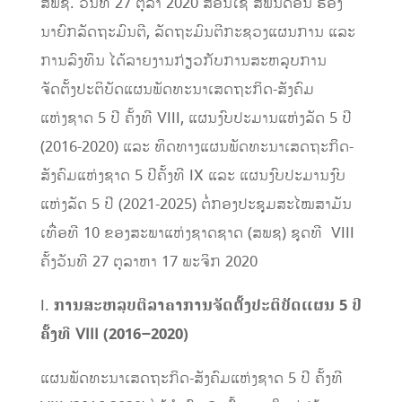
ສພຊ. ວັນທີ 27 ຕຸລາ 2020 ສອນໄຊ ສີພັນດອນ ຮອງ
ນາຍົກລັດຖະມົນຕີ, ລັດຖະມົນຕີກະຊວງແຜນການ ແລະ
ການລົງທຶນ ໄດ້ລາຍງານກ່ຽວກັບການສະຫລຸບການ
ຈັດຕັ້ງປະຕິບັດແຜນພັດທະນາເສດຖະກິດ-ສັງຄົມ
ແຫ່ງຊາດ 5 ປີ ຄັ້ງທີ VIII, ແຜນງົບປະມານແຫ່ງລັດ 5 ປີ
(2016-2020) ແລະ ທິດທາງແຜນພັດທະນາເສດຖະກິດ-
ສັງຄົມແຫ່ງຊາດ 5 ປີຄັ້ງທີ IX ແລະ ແຜນງົບປະມານງົບ
ແຫ່ງລັດ 5 ປີ (2021-2025) ຕໍ່ກອງປະຊຸມສະໄໝສາມັນ
ເທື່ອທີ 10 ຂອງສະພາແຫ່ງຊາດຊາດ (ສພຊ) ຊຸດທີ VIII
ຄັ້ງວັນທີ 27 ຕຸລາຫາ 17 ພະຈິກ 2020
I.
ການສະຫລຸບຕີລາຄາການຈັດຕັ້ງປະຕິບັດແຜນ
5
ປີ
ຄັ້ງທີ
VIII
(
2016
–
2020
)
ແຜນພັດທະນາເສດຖະກິດ-ສັງຄົມແຫ່ງຊາດ 5 ປີ ຄັ້ງທີ