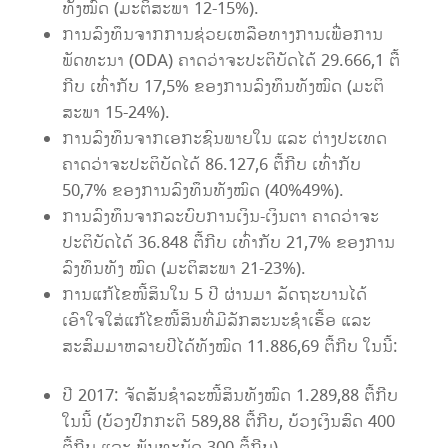
ທັງໝົດ (ມະຕິສະພາ 12-15%).
ການລົງທຶນຈາກການຊ່ວຍເຫລືອທາງການເພື່ອການ
ພັດທະນາ (ODA) ຄາດວ່າຈະປະຕິບັດໄດ້ 29.666,1 ຕື້
ກີບ ເທົ່າກັບ 17,5% ຂອງການລົງທຶນທັງໝົດ (ມະຕິ
ສະພາ 15-24%).
ການລົງທຶນຈາກເອກະຊົນພາຍໃນ ແລະ ຕ່າງປະເທດ
ຄາດວ່າຈະປະຕິບັດໄດ້ 86.127,6 ຕື້ກີບ ເທົ່າກັບ
50,7% ຂອງການລົງທຶນທັງໝົດ (40%49%).
ການລົງທຶນຈາກລະບົບການເງິນ-ເງິນຕາ ຄາດວ່າຈະ
ປະຕິບັດໄດ້ 36.848 ຕື້ກີບ ເທົ່າກັບ 21,7% ຂອງການ
ລົງທຶນທັງ ໝົດ (ມະຕິສະພາ 21-23%).
ການແກ້ໄຂໜີ້ສິນໃນ 5 ປີ ຜ່ານມາ ລັດຖະບານໄດ້
ເອົາໃຈໃສ່ແກ້ໄຂໜີ້ສິນທີ່ມີລັກສະນະຊໍາເຮື້ອ ແລະ
ສະສົມມາຫລາຍປີໄດ້ທັງໝົດ 11.886,69 ຕື້ກີບ ໃນນີ້:
ປີ 2017: ຈັດສັນຊໍາລະໜີ້ສິນທັງໝົດ 1.289,88 ຕື້ກີບ
ໃນນີ້ (ບ້ວງປົກກະຕິ 589,88 ຕື້ກີບ, ບ້ວງເງິນສົດ 400