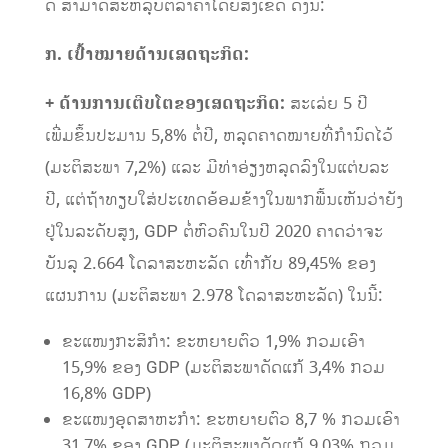
ດີ ສາມາດສະຫລຸບຕີລາຄາໂດຍສັງເຂດ ດັ່ງນີ້:
ກ. ເປົ້າໝາຍດ້ານເສດຖະກິດ:
+ ດ້ານການເຕີບໂຕຂອງເສດຖະກິດ:
ສະເລ່ຍ 5 ປີ
ເພີ່ມຂຶ້ນປະມານ 5,8% ຕໍ່ປີ, ຫລຸດຄາດໝາຍທີ່ກໍານົດໄວ້
(ມະຕິສະພາ 7,2%) ແລະ ມີທ່າອ່ຽງຫລຸດລົງໃນແຕ່ບລະ
ປີ, ແຕ່ຖ້າທຽບໃສ່ປະເທດອ້ອມຂ້າງໃນພາກພື້ນເຫັນວ່າຍັງ
ຢູ່ໃນລະດັບສູງ, GDP ຕໍ່ຫົວຄົນໃນປີ 2020 ຄາດວ່າຈະ
ບັນລຸ 2.664 ໂດລາສະຫະລັດ ເທົ່າກັບ 89,45% ຂອງ
ແຜນການ (ມະຕິສະພາ 2.978 ໂດລາສະຫະລັດ) ໃນນີ້:
ຂະແໜງກະສິກໍາ: ຂະຫຍາຍຕົວ 1,9% ກວມເອົາ
15,9% ຂອງ GDP (ມະຕິສະພາດັດແກ້ 3,4% ກວມ
16,8% GDP)
ຂະແໜງອຸດສາຫະກໍາ: ຂະຫຍາຍຕົວ 8,7 % ກວມເອົາ
31,7% ຂອງ GDP (ມະຕິສະພາດັດແກ້ 9,03% ກວມ