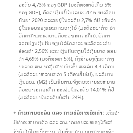
ລະດັບ 4,73% ຂອງ GDP (ມະຕິສະພາບໍ່ເກີນ 5%
ຂອງ GDP), ອັດຕາເງິນເຟີ້ໃນໄລຍະ 2016 ຫາເດືອນ
ກັນຍາ 2020 ສະເລ່ຍຢູ່ໃນລະດັບ 2,7% ຕໍ່ປີ ເຫັນວ່າ
ຢູ່ໃນຂອບຂອງແຜນການວາງໄວ້ (ມະຕິສະພາຕໍ່າກວ່າ
ອັດຕາການຂະຫຍາຍຕົວຂອງເສດຖະກິດ), ອັດຕາ
ແລກປ່ຽນເງິນກີບທຽບໃສ່ໂດລາສະຫະລັດສະເລ່ຍ
ອ່ອນຄ່າ 2,56% ແລະ ເງິນກີບທຽບໃສ່ເງິນບາດ ອ່ອນ
ຄ່າ 4,69% (ມະຕິສະພາ 5%), ຄັງສໍາຮອງເງິນຕາຕ່າງ
ປະເທດ ສາມາດກຸ້ມການນໍາເຂົ້າ ສະເລ່ຍ 4,3 ເດືອນ
(ມະຕິສະພາຫລາຍກວ່າ 5 ເດືອນຂຶ້ນໄປ), ປະລິມານ
ເງິນລວມ (M2) ເພີ່ມຂຶ້ນຕາມຈັງຫວະການຂະຫຍາຍ
ຕົວຂອງເສດຖະກິດ ສະເລ່ຍໃນລະດັບ 14,01% ຕໍ່ປີ
(ມະຕິສະພາໃນລະດັບບໍ່ເກີນ 24%).
+ ດ້ານການຜະລິດ ແລະ ການບໍລິການສິນຄ້າ:
ເຫັນວ່າ
ມີທ່າຂະຫຍາຍຕົວ ແລະ ສາມາດຕອບສະໜອງໃຫ້ແກ່
ສັງຄົມໄດ້ໂດຍພື້ນຖານ ເປັນຕົ້ນແມ່ນມູນຄ່າການຜະລິດ