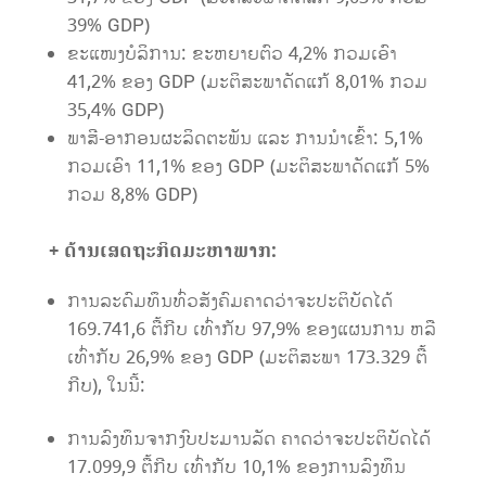
39% GDP)
ຂະແໜງບໍລິການ:​ ຂະຫຍາຍຕົວ 4,2% ກວມເອົາ
41,2% ຂອງ GDP (ມະຕິສະພາດັດແກ້ 8,01% ກວມ
35,4% GDP)
ພາສີ-ອາກອນຜະລິດຕະພັນ ແລະ ການນໍາເຂົ້າ: 5,1%
ກວມເອົາ 11,1% ຂອງ GDP (ມະຕິສະພາດັດແກ້ 5%
ກວມ 8,8% GDP)
+ ດ້ານເສດຖະກິດມະຫາພາກ:
ການລະດົມທຶນທົ່ວສັງຄົມຄາດວ່າຈະປະຕິບັດໄດ້
169.741,6 ຕື້ກີບ ເທົ່າກັບ 97,9% ຂອງແຜນການ ຫລື
ເທົ່າກັບ 26,9% ຂອງ GDP (ມະຕິສະພາ 173.329 ຕື້
ກີບ), ໃນນີ້:
ການລົງທຶນຈາກງົບປະມານລັດ ຄາດວ່າຈະປະຕິບັດໄດ້
17.099,9 ຕື້ກີບ ເທົ່າກັບ 10,1% ຂອງການລົງທຶນ