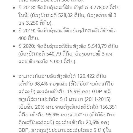
ຕື້ກີບ ແລະ ພັນທະບັດ 300 ຕື້ກີບ).
ປີ 2018: ຈັດສັນຊໍາລະໜີ້ສິນ ທັງໝົດ 3.778,02 ຕື້ກີບ
ໃນນີ້: (ບ້ວງປົກກະຕິ 528,02 ຕື້ກີບ, ບ້ວງອວ່າຍໜີ້ 3
ແຈ 3.250 ຕື້ກີບ).
ປີ 2019: ຈັດສັນຊໍາລະໜີ້ສິນບ້ວງປົກກະຕິໄດ້ທັງໝົດ
400 ຕື້ກີບ.
ປີ 2020: ຈັດສັນຊໍາລະໜີ້ສິນທັງໝົດ 5.540,79 ຕື້ກີບ
(ບ້ວງປົກກະຕິ 540,79 ຕື້ກີບ, ບ້ວງອວ່າຍໜີ້ 3 ແຈ
ແລະ ພັນທະບັດ 5.000 ຕື້ກີບ).
ສາມາດເກັບລາຍຮັບທັງໝົດໄດ້ 120.422 ຕື້ກີບ
ເທົ່າກັບ 98,4% ຂອງແຜນ (ທີ່ໄດ້ຮັບການດັດແກ້ໃນ
ແຕ່ລະປີ) ສະເລ່ຍເທົ່າກັບ 15,9% ຂອງ GDP ຫລື
ທຽບໃສ່ການປະຕິບັດ 5 ປີ ຜ່ານມາ (2011-2015)
ເພີ່ມຂຶ້ນ 20% ລາຍຈ່າຍທັງໝົດປະຕິບັດໄດ້ 156.351
ຕື້ກີບ ເທົ່າກັບ 95,9% ຂອງແຜນການ (ທີ່ໄດ້ຮັບການ
ດັດແກ້ໃນແຕ່ລະປີ) ສະເລ່ຍເທົ່າກັບ 20,6% ຂອງ
GDP, ຂາດດຸນງົບປະມານສະເລ່ຍໄລຍະ 5 ປີ ຢູ່ໃນ