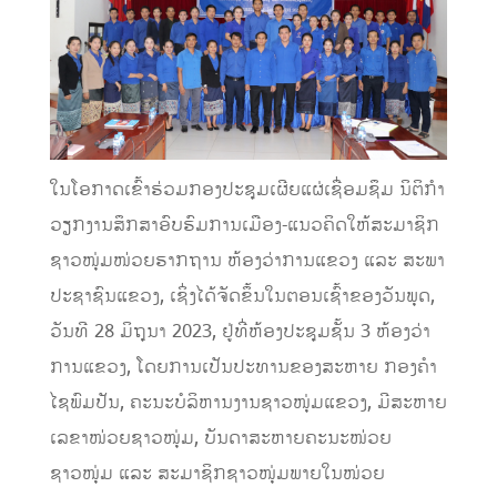
ໃນໂອກາດເຂົ້າຮ່ວມກອງປະຊຸມເຜີຍແຜ່ເຊື່ອມຊຶມ ນິຕິກໍາ
ວຽກງານສຶກສາອົບຮົມການເມືອງ-ແນວຄິດໃຫ້ສະມາຊິກ
ຊາວໜຸ່ມໜ່ວຍຮາກຖານ ຫ້ອງວ່າການແຂວງ ແລະ ສະພາ
ປະຊາຊົນແຂວງ, ເຊິ່ງໄດ້ຈັດຂຶ້ນໃນຕອນເຊົ້າຂອງວັນພຸດ,
ວັນທີ 28 ມິຖຸນາ 2023, ຢູ່ທີ່ຫ້ອງປະຊຸມຊັ້ນ 3 ຫ້ອງວ່າ
ການແຂວງ, ໂດຍການເປັນປະທານຂອງສະຫາຍ ກອງຄຳ
ໄຊພົມປັນ, ຄະນະບໍລິຫານງານຊາວໜຸ່ມແຂວງ, ມີສະຫາຍ
ເລຂາໜ່ວຍຊາວໜຸ່ມ, ບັນດາສະຫາຍຄະນະໜ່ວຍ
ຊາວໜຸ່ມ ແລະ ສະມາຊິກຊາວໜຸ່ມພາຍໃນໜ່ວຍ