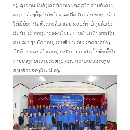
4). ຊາວໜຸ່ມໃນຂົງເຂດຫົວໜ່ວຍທຸລະກິດ-ການຄ້າຂາຍ
ຕ່າງໆ: ຕ້ອງຕັ້ງໜ້າດໍາເນີນທຸລະກິດ ການຄ້າຂາຍຂອງຕົນ
ໃຫ້ມີຜົນກໍາໄລທີ່ເໝາະສົມ ແລະ ຊອບທໍາ, ມີຄຸນສົມບັດ
ສິນທໍາ, ເວົ້າຈາສຸພາບອ່ອນໂຍນ, ການທໍາມາຄ້າ ຂາຍຖືກ
ຕາມລະບຽບກົດໝາຍ, ເສຍພັນທະຕໍ່ປະເທດຊາດຢ່າງ
ຖືກຕ້ອງ ແລະ ທັນເວລາ, ປະກອບສ່ວນຢ່າງຕັ້ງໜ້າເຂົ້າໃນ
ການປ້ອງກັນຄວາມສະຫງົບ ແລະ ຄວາມເປັນລະບຽບ
ຮຽບຮ້ອຍຂອງບ້ານເມືອງ.