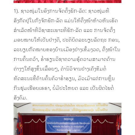
1). ຊາວໜຸ່ມໃນອົງການຈັດຕັ້ງພັກ-ລັດ: ຊາວໜຸ່ມທີ່
ສັງກັດຢູ່ໃນກົງຈັກພັກ-ລັດ ແມ່ນໃຫ້ຕັ້ງໜ້າຫ້າວຫັນເຮັດ
ສໍາເລັດໜ້າທີ່ວິຊາສະເພາະທີ່ພັກ-ລັດ ແລະ ການຈັດຕັ້ງ
ມອບໝາຍໃຫ້ເປັນຢ່າງດີ, ປະຕິບັດລະບຽບລັດຖະ ກອນ,
ລະບຽບກົດໝາຍຂອງບ້ານເມືອງຢ່າງເຂັ້ມງວດ, ຕັ້ງໜ້າໃນ
ການຄົ້ນຄວ້າ, ຮໍ່າຮຽນວິຊາຄວາມຮູ້ຄວາມສາມາດດ້ານ
ຕ່າງໆໃຫ້ສູງຂຶ້ນເລື້ອຍໆ, ຕໍານິວິຈານຢ່າງເຄັງຂືມຕໍ່
ທັດສະນະຂີ້ຄ້ານຄົ້ນຄ້ວາຮໍ່າຮຽນ, ມົວເມົາແຕ່ການຫຼິ້ນ
ກິນຟູມເຟືອຍເຮຮາ, ບໍ່ມີປະໂຫຍດ ແລະ ເປັນຜິດໄພຕໍ່
ສັງຄົມ.