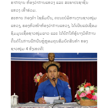
ຮາກຖານ ຫ້ອງວ່າການແຂວງ ແລະ ສະພາປະຊາຊົນ
ແຂວງ ເຂົ້າຮ່ວມ.
ສະຫາຍ ກອງຄຳ ໄຊພົມປັນ, ຄະນະບໍລິຫານງານຊາວໜຸ່ມ
ແຂວງ, ຮອງຫົວໜ້າຫ້ອງວ່າການແຂວງ, ໄດ້ເຜີຍແຜ່ເຊື່ອມ
ຊຶມມູນເຊື້ອຊາວໜຸ່ມລາວ ແລະ ໄດ້ຍົກໃຫ້ຮູ້ບາງວິທີການ
ຕົ້ນຕໍໃນການຝຶກຝົນຫຼໍ່ຫຼອມຄຸນສົມບັດສິນທໍາ ຂອງ
ຊາວໜຸ່ມ 4 ຂົງເຂດຄື: