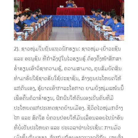
2). ຊາວໜຸ່ມໃນຖັນແຖວນັກຮຽນ: ຊາວໜຸ່ມ-ເຍົາວະຊົນ
ແລະ ອະນຸຊົນ ທີ່ກໍາລັງຢູ່ໃນໄວຮຽນຮູ້ ຕ້ອງຕັ້ງໜ້າສຶກສາ
ຮໍ່າຮຽນເອົາວິຊາຄວາມຮູ້, ຄວາມສາມາດ, ຄຸນສົມບັດສິນ
ທໍາມາຮັບໃຊ້ຊາດຮັບໃຊ້ປະຊາຊົນ, ສ້າງຄຸນປະໂຫຍດໃຫ້
ແກ່ຕົນເອງ, ຮູ້ຍາດເອົາກາລະໂອກາດ ຍາມຍັງໜຸ່ມແໜ້ນນີ້
ເພື່ອຄົ້ນຄ້ວາຮໍ່າຮຽນ, ຝຶກຝົນໃຫ້ຕົນເອງເປັນຄົນທີ່ມີ
ປະໂຫຍດແກ່ປະເທດຊາດບ້ານເມືອງ. ຊີວິດໄວໜຸ່ມກວ້າງ
ໄກ ແລະ ສົດໃສ ບໍ່ຄວນປ່ອຍໃຫ້ມັນເລື່ອນລອຍໄປນໍາອັນ
ທີ່ບໍ່ເປັນປະໂຫຍດ ແລະ ປະເວລາຜ່ານໄປເຊັ່ນ: ການມົວ
ເມົາຫຼິ້ນກິນເຮຮາ, ສ້າງກຸ່ມກ້ອນອາລະວາດຕີກັນ, ເສບສິ່ງ