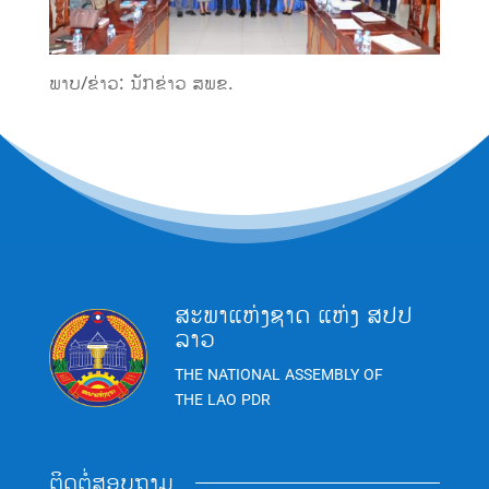
ພາບ/ຂ່າວ: ນັກຂ່າວ ສພຂ.
ສະພາແຫ່ງຊາດ ແຫ່ງ ສປປ
ລາວ
THE NATIONAL ASSEMBLY OF
THE LAO PDR
ຕິດຕໍ່ສອບຖາມ