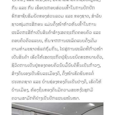
ກັນ ແລະ ກັນ ເພື່ອປະກອບສ່ວນເຂົ້າໃນການປົກປັກ
ຮັກສາຊັບສົມບັດຂອງສ່ວນລວມ ແລະ ຂອງຊາດ, ສໍາລັບ
ຊາວໜຸ່ມກະສີກອນ ແມ່ນຕັ້ງໜ້າຫ້າວຫັນເຂົ້າໃນການ
ຜະລິດກະສີກໍາເປັນສິນຄ້າສ້າງເສດຖະກິດຄອບຄົວ ແລະ
ຄອບຄົວຕົວແແບບ, ຫັນຈາກການຜະລິດແບບດັ່ງເດີມ
ຕາມທໍາມະຊາດພໍແຕ່ກຸ້ມກິນ, ໄປສູ່ການຜະລິດທີ່ກ້າວໜ້າ
ເປັນສິນຄ້າ ເຮັດໃຫ້ເສດຖະກິດຢູ່ຊົນນະບົດຂະຫຍາຍຕົວ,
ຊີວິດການເປັນຢູ່ຂອງຄອບຄົວນັບມື້ນັບດີຂຶ້ນເປັນກ້າວໆ,
ສ້າງຕົນເອງເປັນພົນລະເມືອງດີ, ຕັ້ງໜ້າເຮັດພັນທະຕໍ່
ປະເທດຊາດ ແລະ ບ້ານຊ່ອງຂອງຕົນເປັນຢ່າງດີ, ເຮັດໃຫ້
ບ້ານເມືອງ, ທ້ອງຖິ່ນຂອງຕົນມີຄວາມສະຫງົບສຸກມີ
ຄວາມສາມັກຄີຢ່າງເປັນປຶກແຜນແໜ້ນໜາ.