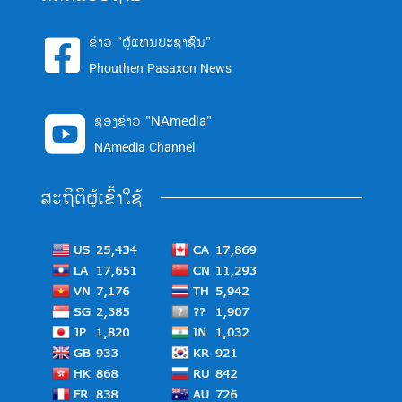
ຂ່າວ "ຜູ້ແທນປະຊາຊົນ"

Phouthen Pasaxon News
ຊ່ອງຂ່າວ "NAmedia"

NAmedia Channel
ສະຖິຕິຜູ້ເຂົ້າໃຊ້