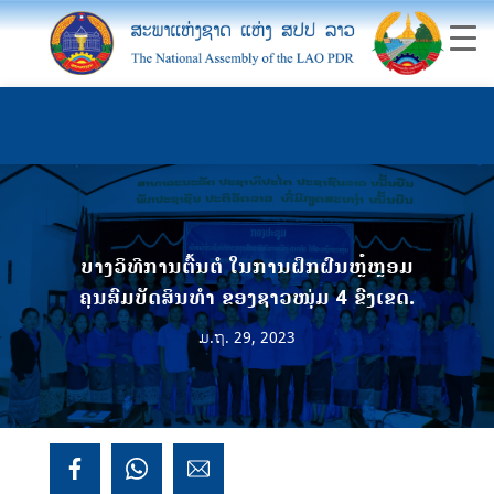
ບາງວິທີການຕົ້ນຕໍ ໃນການຝຶກຝົນຫຼໍ່ຫຼອມ
ຄຸນສົມບັດສິນທໍາ ຂອງຊາວໜຸ່ມ 4 ຂົງເຂດ.
ມ.ຖ. 29, 2023