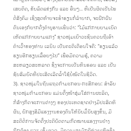
ເສບຕິດ, ຂັບລົດແຂ່ງກັນ ແລະ ອື່ນໆ… ທີ່ເປັນຜິດເປັນໄພ
ຕໍ່ສັງຄົມ ເຊິ່ງສຸດທ້າຍຈະຮໍ່າຮຽນກໍ່ລໍາບາກ, ຈະຝຶກຝົນ
ຕົນເອງກໍຍາກດັ່ງຄໍາບູຮານເພີ່ນວ່າ: “ໄມ້ແກ່ກາຍຍາມເບັດ
ເຫັດແກ່ກາຍຍາມແກງ’’ ຊາວໜຸ່ມເຍົາວະຊົນຄວນຖືເອົາ
ຄໍາເວົ້າຂອງທ່ານ ເລນິນ ເປັນຄະຕິເຕືອນໃຈຄື: “ຮຽນແລ້ວ
ຮຽນອີກຮຽນເລື້ອຍໆໄປ’’ ເພື່ອມີຄວາມຮູ້, ຄວາມ
ສະຫລຽວສະຫລາດ ຊຶ່ງຈະກາຍເປັນທຶນຮອນ ແລະ ເປັນ
ຊັບສົມບັດທີ່ປະເສີດເລີດລໍ້າໃຊ້ບໍ່ໝົດໃນຊີວິດ.
3). ຊາວໜຸ່ມໃນຖັນແຖວກໍາມະກອນ-ກະສີກອນ: ສໍາລັບ
ຊາວໜຸ່ມກໍາມະກອນ ແມ່ນຕັ້ງໜ້າສຸ່ມໃສ່ການຜະລິດ,
ກໍ່ສ້າງກິດຈະການຕ່າງໆ ຂອງປະເທດຊາດຢ່າງມີປະສິດທິ
ຜົນ, ຍົກສູງສີມືແຮງງານຂອງຕົນໃຫ້ນັບມື້ນັບສູງຂຶ້ນ, ມີ
ສະຕິຕໍ່ການຈັດຕັ້ງປະຕິບັດຕາມກົດໝາຍແຮງງານຢ່າງ
ຖືກຕ້ອງ ແລະ ເຂັ້ມງວດ, ມີຄວາມສາມັກຄີຊ່ວຍເຫຼືອຊຶ່ງ