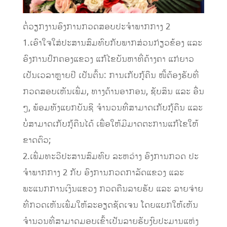
ຕໍ່ວຽກງານອົງການກວດສອບປະຈຳພາກກາງ 2
1.ເອົາໃຈໃສ່ປະສານສົມທົບກັບພາກສ່ວນກ່ຽວຂ້ອງ ແລະ
ອົງການປົກຄອງແຂວງ ແກ້ໄຂບັນຫາທີ່ຄ້າງຄາ ແກ່ຍາວ
ເປັນເວລາຫຼາຍປີ ເປັນຕົ້ນ: ການເກັບກູ້ຄືນ ໜີ້ຕ້ອງຮັບທີ່
ກວດສອບເຫັນເພີ່ມ, ທາງດ້ານອາກອນ, ຊັບສິນ ແລະ ອື່ນ
ໆ, ພ້ອມທັງແຍກບັນຊີ ຈໍານວນທີ່ສາມາດເກັບກູ້ຄືນ ແລະ
ບໍ່ສາມາດເກັບກູ້ຄືນໄດ້ ເພື່ອໃຫ້ມີມາດຕະການແກ້ໄຂໃຫ້
ຂາດຕົວ;
2.ເພີ່ມທະວີປະສານສົມທົບ ລະຫວ່າງ ອົງການກວດ ປະ
ຈໍາພາກກາງ 2 ກັບ ອົງການກວດກາລັດແຂວງ ແລະ
ພະແນກການເງິນແຂວງ ກວດຄືນລາຍຮັບ ແລະ ລາຍຈ່າຍ
ທີ່ກວດເຫັນເພີ່ມໃຫ້ລະອຽດຊັດເຈນ ໂດຍແຍກໃຫ້ເຫັນ
ຈຳນວນທີ່ສາມາດມອບເຂົ້າເປັນລາຍຮັບງົບປະມານແຫ່ງ