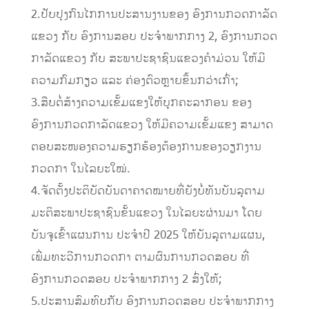
2.ປັບປຸງກົນໄກການປະສານງານຂອງ ອົງການກວດກາລັດ
ແຂວງ ກັບ ອົງການສອບ ປະຈໍາພາກກາງ 2, ອົງການກວດ
ກາລັດແຂວງ ກັບ ສະພາປະຊາຊົນແຂວງຄໍາມ່ວນ ໃຫ້ມີ
ຄວາມກົມກຽວ ແລະ ຄ່ອງຕົວຫຼາຍຂຶ້ນກວ່າເກົ່າ;
3.ສືບຕໍ່ສ້າງຄວາມເຂັ້ມແຂງໃຫ້ບຸກຄະລາກອນ ຂອງ
ອົງການກວດກາລັດແຂວງ ໃຫ້ມີຄວາມເຂັ້ມແຂງ ສາມາດ
ຕອບສະໜອງຄວາມຮຽກຮ້ອງຕ້ອງການຂອງວຽກງານ
ກວດກາ ໃນໄລຍະໃໝ່.
4.ຈັດຕັ້ງປະຕິບັດບັນດາຄາດໝາຍທີ່ຍັງບໍ່ທັນບັນລຸຕາມ
ມະຕິສະພາປະຊາຊົນຂັ້ນແຂວງ ໃນໄລຍະຜ່ານມາ ໂດຍ
ບັນຈຸເຂົ້າແຜນການ ປະຈຳປີ 2025 ໃຫ້ບັນລຸຕາມແຜນ,
ເພີ່ມທະວີການກວດກາ ຕາມຜົນການກວດສອບ ທີ່
ອົງການກວດສອບ ປະຈຳພາກກາງ 2 ສົ່ງໃຫ້;
5.ປະສານສົມທົບກັບ ອົງການກວດສອບ ປະຈຳພາກກາງ