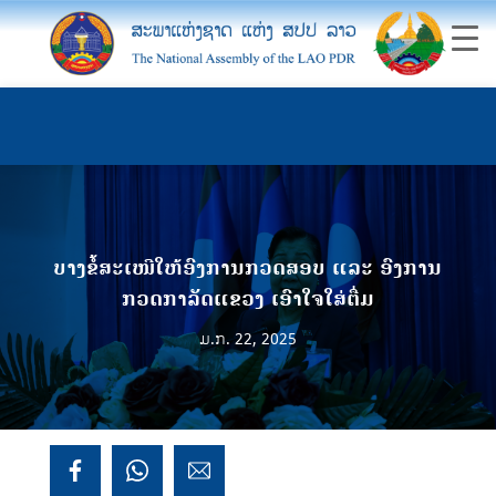
ບາງຂໍ້ສະເໜີໃຫ້ອົງການກວດສອບ ແລະ ອົງການ
ກວດກາລັດແຂວງ ເອົາໃຈໃສ່ຕື່ມ
ມ.ກ. 22, 2025