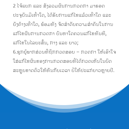
2 ໄຈ້ແຍກ ແລະ ສັງລວມຜົນການກວດກາ ມາຮອດ
ປະຈຸບັນມີເທົ່າໃດ, ໄດ້ຮັບການແກ້ໄຂແລ້ວເທົ່າໃດ ແລະ
ຍັງຄ້າງເທົ່າໃດ, ພ້ອມທັງ ຈັດສຳດັບຄວາມສຳຄັນໃນການ
ແກ້ໄຂຜົນການກວດກາ ບັນຫາໃດຄວນແກ້ໄຂທັນທີ,
ແກ້ໄຂໃນໄລຍະສັ້ນ, ກາງ ແລະ ຍາວ;
6.ຊຸກຍູ້ພາກສ່ວນທີ່ຖຶກກວດສອບ – ກວດກາ ໃຫ້ເອົາໃຈ
ໃສ່ແກ້ໄຂຜົນຂອງການກວດສອບທີ່ໄດ້ກວດເຫັນໃນບົດ
ສະຫຼຸບຂາດຕົວໃຫ້ທັນກັບເວລາ ບໍ່ໃຫ້ປະແກ່ຍາວຫຼາຍປີ.