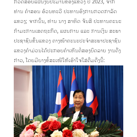
ກວດສອບແຜນງົບປະມານຂອງແຂວງ ປີ 2023, ຈາກ
ທ່ານ ຄຳສອນ ອ້ວນທະວີ ປະທານອົງການກວດກາລັດ
ແຂວງ; ຈາກນັ້ນ, ທ່ານ ນາງ ສາທິດ ຈັນສີ ປະທານຄະນະ
ກຳມະການເສດຖະກິດ, ແຜນການ ແລະ ການເງິນ ສະພາ
ປະຊາຊົນຂັ້ນແຂວງ ຕາງໜ້າຄະນະປະຈຳສະພາປະຊາຊົນ
ແຂວງຄຳມ່ວນໄດ້ປະກອບຄໍາເຫັນຕໍ່ສອງບົດລາຍ ງານດັ່ງ
ກ່າວ, ໂດຍມີບາງຂໍ້ສະເໜີໃຫ້ເອົາໃຈໃສ່ຕື່ມດັ່ງນີ້: