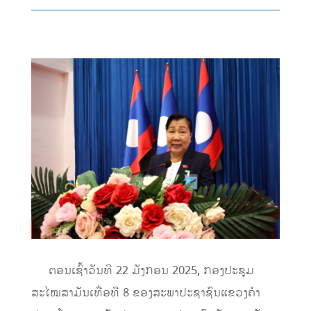
ຕອນເຊົ້າວັນທີ 22 ມັງກອນ 2025, ກອງປະຊຸມ
ສະໄໝສາມັນເທື່ອທີ 8 ຂອງສະພາປະຊາຊົນແຂວງຄຳ