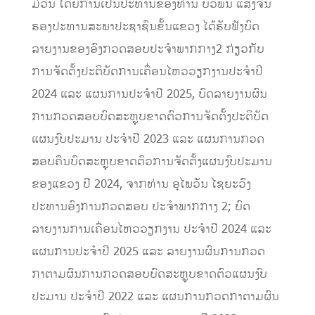
ມ່ວນ ໂດຍການເປັນປະທານຂອງທ່ານ ບົວພັນ ແສງຈັນ
ຮອງປະທານສະພາປະຊາຊົນຂັ້ນແຂວງ ໄດ້ຮັບຟັງບົດ
ລາຍງານຂອງອົງກວດສອບປະຈຳພາກກາງ2 ກ່ຽວກັບ
ການຈັດຕັ້ງປະຕິບັດການເຄື່ອນໄຫວວຽກງານປະຈຳປີ
2024 ແລະ ແຜນການປະຈຳປີ 2025, ບົດລາຍງານຜົນ
ການກວດສອບບົດສະຫຼຸບຂາດຕົວການຈັດຕັ້ງປະຕິບັດ
ແຜນງົບປະມານ ປະຈຳປີ 2023 ແລະ ແຜນການກວດ
ສອບຄືນບົດສະຫຼຸບຂາດຕົວການຈັດຕັ້ງແຜນງົບປະມານ
ຂອງແຂວງ ປີ 2024, ຈາກທ່ານ ອຸໄພວັນ ໄຊຍະວົງ
ປະທານອົງການກວດສອບ ປະຈຳພາກກາງ 2; ບົດ
ລາຍງານການເຄື່ອນໄຫວວຽກງານ ປະຈຳປີ 2024 ແລະ
ແຜນການປະຈຳປີ 2025 ແລະ ລາຍງານຜົນການກວດ
ກາຕາມຜົນການກວດສອບບົດສະຫຼຸບຂາດຕົວແຜນງົບ
ປະມານ ປະຈຳປີ 2022 ແລະ ແຜນການກວດກາຕາມຜົນ