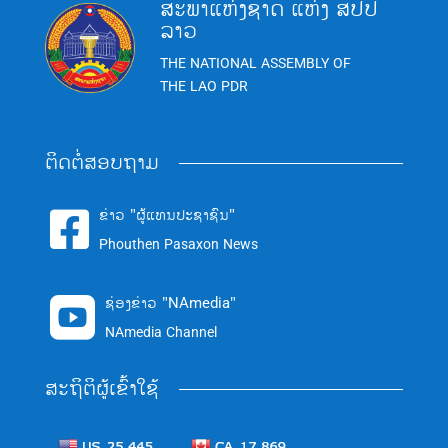
ສະພາແຫ່ງຊາດ ແຫ່ງ ສປປ
ລາວ
THE NATIONAL ASSEMBLY OF
THE LAO PDR
ຕິດຕໍ່ສອບຖາມ
ຂ່າວ "ຜູ້ແທນປະຊາຊົນ"

Phouthen Pasaxon News
ຊ່ອງຂ່າວ "NAmedia"

NAmedia Channel
ສະຖິຕິຜູ້ເຂົ້າໃຊ້