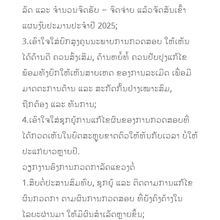
ລັດ ແລະ ຈຳນວນຈົດຮັບ – ຈົດຈ່າຍ ແລ້ວຈັດສັນເຂົ້າ
ແຜນງົບປະມານປະຈຳປີ 2025;
3.ເອົາໃຈໃສ່ຍົກສູງຄຸນນະພາບການກວດສອບ ໃຫ້ເຫັນ
ໄດ້ດ້ານດີ ຄວນສົ່ງເສີມ, ດ້ານຫຍໍ້ທໍ້ ຄວນປັບປຸງແກ້ໄຂ
ພ້ອມທັງຍົກໃຫ້ເຫັນສາຍເຫດ ຂອງການລະເມີດ ເພື່ອມີ
ມາດຕະການຕ້ານ ແລະ ສະກັດກັ້ນຢ່າງເໝາະສົມ,
ຖືກຕ້ອງ ແລະ ທັນການ;
4.ເອົາໃຈໃສ່ຊຸກຍູ້ການແກ້ໄຂຜົນຂອງການກວດສອບທີ່
ໄດ້ກວດເຫັນໃນບົດສະຫຼຸບຂາດຕົວໃຫ້ທັນກັບເວລາ ບໍ່ໃຫ້
ປະແກ່ຍາວຫຼາຍປີ.
ວຽກງານອົງການກວດກາລັດແຂວງຕໍ່
1.ສືບຕໍ່ປະສານສົມທົບ, ຊຸກຍູ້ ແລະ ຕິດຕາມການແກ້ໄຂ
ຜົນກວດກາ ຕາມຜົນການກວດສອບ ທີ່ຍັງຄົງຄ້າງໃນ
ໄລຍະຜ່ານມາ ໃຫ້ມີຜົນສໍາເລັດຫຼາຍຂຶ້ນ;