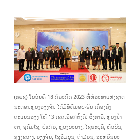
(ສພຊ) ໃນວັນທີ 18 ກໍລະກົດ 2023 ທີ່ຫໍສະພາແຫ່ງຊາດ
ນະຄອນຫຼວງວຽງຈັນ ໄດ້ມີພິທີມອບ-ຮັບ ເຄື່ອງລົງ
ຄະແນນສຽງ ໃຫ້ 13 ເຂດເລືອກຕັ້ງຄື: ຜົ້ງສາລີ, ຫຼວງນ້ໍາ
ທາ, ອຸດົມໄຊ, ບໍ່ແກ້ວ, ຫຼວງພະບາງ, ໄຊຍະບູລີ, ຫົວພັນ,
ຊຽງຂວາງ, ວຽງຈັນ, ໄຊສົມບູນ, ຄໍາມ່ວນ, ສະຫວັນນະ