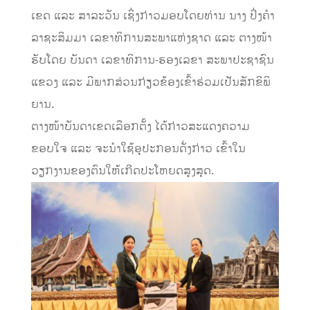
ເຂດ ແລະ ສາລະວັນ ເຊິ່ງກ່າວມອບໂດຍທ່ານ ນາງ ປິ່ງຄໍາ
ລາຊະສິມມາ ເລຂາທິການສະພາແຫ່ງຊາດ ແລະ ຕາງໜ້າ
ຮັບໂດຍ ບັນດາ ເລຂາທິການ-ຮອງເລຂາ ສະພາປະຊາຊົນ
ແຂວງ ແລະ ມີພາກສ່ວນກ່ຽວຂ້ອງເຂົ້າຮ່ວມເປັນສັກຂີພິ
ຍານ.
ຕາງໜ້າບັນດາເຂດເລືອກຕັ້ງ ໄດ້ກ່າວສະແດງຄວາມ
ຂອບໃຈ ແລະ ຈະນໍາໃຊ້ອຸປະກອນດັ່ງກ່າວ ເຂົ້າໃນ
ວຽກງານຂອງຕົນໃຫ້ເກີດປະໂຫຍດສູງສຸດ.