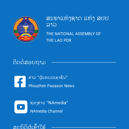
ສະພາແຫ່ງຊາດ ແຫ່ງ ສປປ
ລາວ
THE NATIONAL ASSEMBLY OF
THE LAO PDR
ຕິດຕໍ່ສອບຖາມ
ຂ່າວ "ຜູ້ແທນປະຊາຊົນ"

Phouthen Pasaxon News
ຊ່ອງຂ່າວ "NAmedia"

NAmedia Channel
ສະຖິຕິຜູ້ເຂົ້າໃຊ້