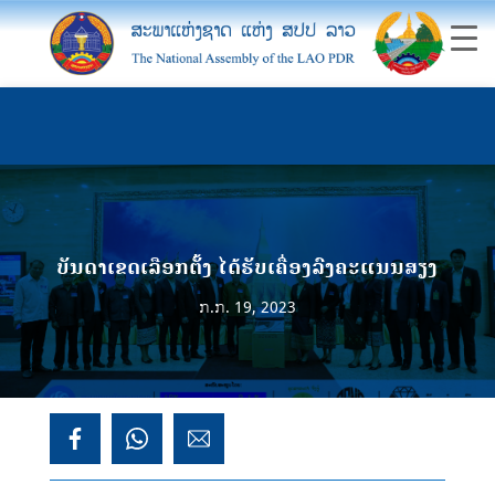
ບັນດາເຂດເລືອກຕັ້ງ ໄດ້ຮັບເຄື່ອງລົງຄະແນນສຽງ
ກ.ກ. 19, 2023