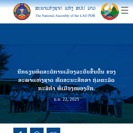
ນັກຮຽນທິດສະດີການເມືອງລະບົບຂັ້ນຕົ້ນ ຂອງ
ສະພາແຫ່ງຊາດ ທັດສະນະສຶກສາ ກຸ່ມຜະລິດ
ກະສິກຳ ທີ່ເມືອງໜອງບົກ.
ພ.ພ. 22, 2025