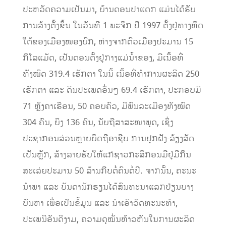
ປະຫວັດຄວາມເປັນມາ, ບ້ານດອນປາແດກ ແມ່ນໄດ້ຮັບ
ການສ້າງຕັ້ງຂຶ້ນ ໃນວັນທີ 1 ພະຈິກ ປີ 1997 ຕັ້ງຢູ່ທາງທິດ
ໃຕ້ຂອງເມືອງໜອງບົກ, ຫ່າງຈາກຕົວເມືອງປະມານ 15
ກິໂລແມັດ, ເປັນດອນຕັ້ງຢູ່ກາງແມ່ນໍ້າຂອງ, ມີເນື້ອທີ່
ທັງໝົດ 319.4 ເຮັກຕາ ໃນນີ້ ເນື້ອທີ່ທຳການຜະລິດ 250
ເຮັກຕາ ແລະ ດິນປະເພດອື່ນໆ 69.4 ເຮັກຕາ, ປະກອບມີ
71 ຫຼັງຄາເຮືອນ, 50 ຄອບຄົວ, ມີພົນລະເມືອງທັງໝົດ
304 ຄົນ, ຍິງ 136 ຄົນ, ນັບຖືສາສະໜາພຸດ, ເຊິ່ງ
ປະຊາກອນສ່ວນຫຼາຍຍຶດຖືອາຊີບ ການປູກຝັງ-ລ້ຽງສັດ
ເປັນຫຼັກ, ສ້າງລາຍຮັບໃຫ້ແກ່ຊາວກະສິກອນມີຢູ່ມີກິນ
ສະເລ່ຍປະມານ 50 ລ້ານກີບຕໍ່ຄົນຕໍ່ປີ. ຈາກນັ້ນ, ຄະນະ
ນໍາພາ ແລະ ບັນດານັກຮຽນໄດ້ສົນທະນາແລກປ່ຽນບາງ
ບັນຫາ ເພື່ອເປັນຂໍ້ມູນ ແລະ ນຳເອົາວັດທະນະທຳ,
ປະເພນີອັນດີງາມ, ຄວາມດຸໝັ່ນຫ້າວຫັນໃນການຜະລິດ