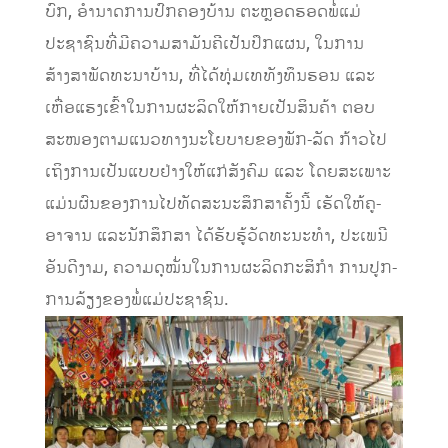
ບົກ, ອຳນາດການປົກຄອງບ້ານ ຕະຫຼອດຮອດພໍ່ແມ່
ປະຊາຊົນທີ່ມີຄວາມສາມັນຄີເປັນປຶກແຜນ, ໃນການ
ສ້າງສາພັດທະນາບ້ານ, ທີ່ໄດ້ທຸ່ມເທທັງທຶນຮອນ ແລະ
ເຫື່ອແຮງເຂົ້າໃນການຜະລິດໃຫ້ກາຍເປັນສິນຄ້າ ຕອບ
ສະໜອງຕາມແນວທາງນະໂຍບາຍຂອງພັກ-ລັດ ກ້າວໄປ
ເຖິງການເປັນແບບຢ່າງໃຫ້ແກ່ສັງຄົມ ແລະ ໂດຍສະເພາະ
ແມ່ນຜົນຂອງການໄປທັດສະນະສຶກສາຄັ້ງນີ້ ເຮັດໃຫ້ຄູ-
ອາຈານ ແລະນັກສຶກສາ ໄດ້ຮັບຮູ້ວັດທະນະທຳ, ປະເພນີ
ອັນດີງາມ, ຄວາມດຸໝັ່ນໃນການຜະລິດກະສິກຳ ການປູກ-
ການລ້ຽງຂອງພໍ່ແມ່ປະຊາຊົນ.