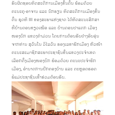
ຮັບຜິດຊອບທິດສະດີການເມືອງຂັ້ນຕົ້ນ ພ້ອມດ້ວຍ
ຄະນະຄູ-ອາຈານ ແລະ ນັກຮຽນ ທິດສະດີການເມືອງຂັ້ນ
ຕົ້ນ ຊຸດທີ III ຂອງສະພາແຫ່ງຊາດ ໄດ້ທັດສະນະສຶກສາ
ທີ່ບ້ານດອນຂຽວເໝືອ ແລະ ບ້ານດອນປາແດກ ເມືອງ
ໜອງບົກ ແຂວງຄຳມ່ວນ ໂດຍການຕ້ອນຮັບຢ່າງອົບອຸ່ນ
ຈາກທ່ານ ສຸວັນໂນ ວິໄລວັນ ຮອງເລຂາພັກເມືອງ ຫົວໜ້າ
ຄະນະສະມາຊິກສະພາປະຊາຊົນຂັ້ນແຂວງປະຈຳເຂດ
ເລືອກຕັ້ງເມືອງໜອງບົກ ພ້ອມດ້ວຍ ຄະນະປະຈຳພັກ
ເມືອງ, ອຳນາດການປົກຄອງບ້ານ ແລະ ຕະຫຼອດຮອດ
ພໍ່ແມ່ປະຊາຊົນເຂົ້າຮ່ວມຕ້ອນຮັບ.