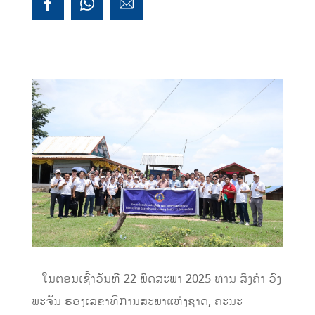
ໃນຕອນເຊົ້າວັນທີ 22 ພຶດສະພາ 2025 ທ່ານ ສິງຄໍາ ວົງ
ພະຈັນ ຮອງເລຂາທິການສະພາແຫ່ງຊາດ, ຄະນະ