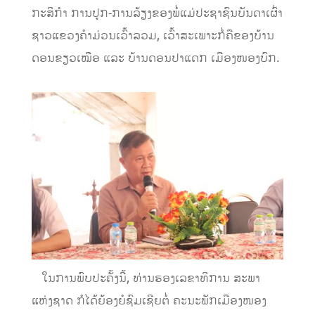
ກະສິກຳ ການປູກ-ການລ້ຽງຂອງພໍ່ແມ່ປະຊາຊົນບັນດາເຜົ່າ
ຊາວແຂວງຄຳມ່ວນເວົ້າລວມ, ເວົ້າສະເພາະກໍ່ຄືຂອງບ້ານ
ດອນຂຽວເໝືອ ແລະ ບ້ານດອນປາແດກ ເມືອງໜອງບົກ.
ໃນການພົບປະຄັ້ງນີ້, ທ່ານຮອງເລຂາທິການ ສະພາ
ແຫ່ງຊາດ ກໍໄດ້ຍ້ອງຍໍຊົມເຊີຍຕໍ່ ຄະນະພັກເມືອງໜອງ