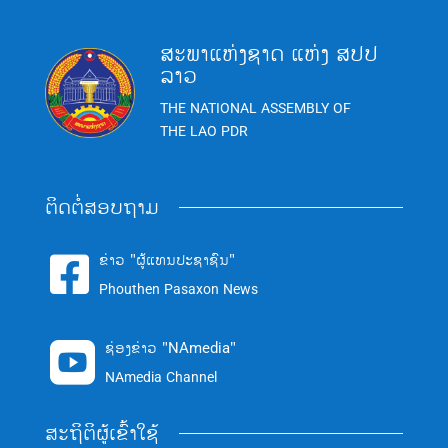
ສະພາແຫ່ງຊາດ ແຫ່ງ ສປປ
ລາວ
THE NATIONAL ASSEMBLY OF
THE LAO PDR
ຕິດຕໍ່ສອບຖາມ
ຂ່າວ "ຜູ້ແທນປະຊາຊົນ"

Phouthen Pasaxon News
ຊ່ອງຂ່າວ "NAmedia"

NAmedia Channel
ສະຖິຕິຜູ້ເຂົ້າໃຊ້