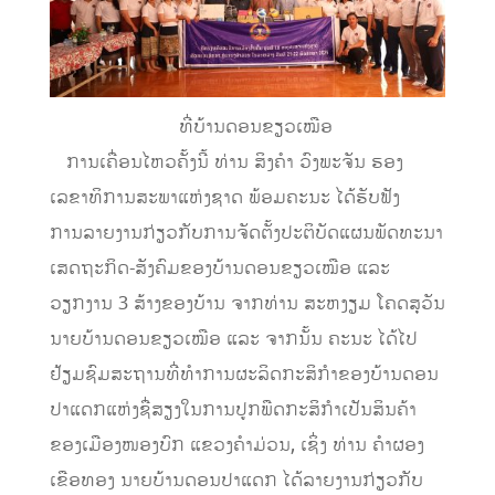
ທີ່ບ້ານດອນຂຽວເໝືອ
ການເຄື່ອນໄຫວຄັ້ງນີ້ ທ່ານ ສິງຄໍາ ວົງພະຈັນ ຮອງ
ເລຂາທິການສະພາແຫ່ງຊາດ ພ້ອມຄະນະ ໄດ້ຮັບຟັງ
ການລາຍງານກ່ຽວກັບການຈັດຕັ້ງປະຕິບັດແຜນພັດທະນາ
ເສດຖະກິດ-ສັງຄົມຂອງບ້ານດອນຂຽວເໝືອ ແລະ
ວຽກງານ 3 ສ້າງຂອງບ້ານ ຈາກທ່ານ ສະຫງຽມ ໂຄດສຸວັນ
ນາຍບ້ານດອນຂຽວເໝືອ ແລະ ຈາກນັ້ນ ຄະນະ ໄດ້ໄປ
ຢ້ຽມຊົມສະຖານທີ່ທຳການຜະລິດກະສິກຳຂອງບ້ານດອນ
ປາແດກແຫ່ງຊື່ສຽງໃນການປູກພືດກະສິກໍາເປັນສິນຄ້າ
ຂອງເມືອງໜອງບົກ ແຂວງຄຳມ່ວນ, ເຊິ່ງ ທ່ານ ຄຳຜອງ
ເຂືອທອງ ນາຍບ້ານດອນປາແດກ ໄດ້ລາຍງານກ່ຽວກັບ