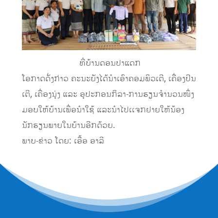
ທີ່ບ້ານດອນປາແດກ
ໂອກາດດັ່ງກ່າວ ຄະນະຍັງໄດ້ນຳເອົາຄອມພິວເຕີ, ເຄື່ອງປິນ
ເຕີ, ເຄື່ອງນຸ່ງ ແລະ ອຸປະກອນກິລາ-ການຮຽນຈຳນວນໜຶ່ງ
ມອບໃຫ້ບ້ານເພື່ອນຳໃຊ້ ແລະນຳໄປເເຈກຢາຍໃຫ້ນ້ອງ
ນັກຮຽນພາຍໃນບ້ານອີກດ້ວຍ.
ພາບ-ຂ່າວ ໂດຍ: ເອື້ອ ອາລີ