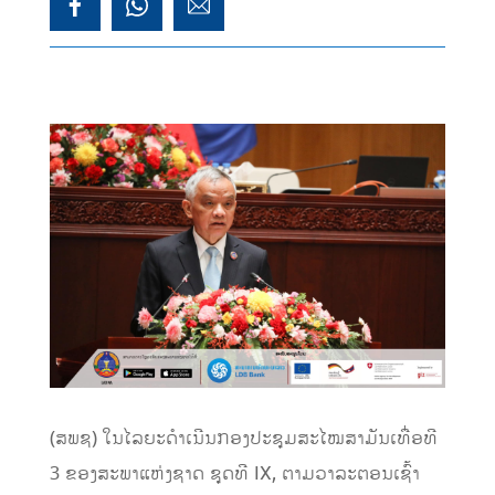
(ສພຊ) ໃນໄລຍະດໍາເນີນກອງປະຊຸມສະໄໝສາມັນເທື່ອທີ
3 ຂອງສະພາແຫ່ງຊາດ ຊຸດທີ IX, ຕາມວາລະຕອນເຊົ້າ