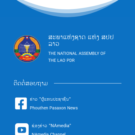
ສະພາແຫ່ງຊາດ ແຫ່ງ ສປປ
ລາວ
THE NATIONAL ASSEMBLY OF
THE LAO PDR
ຕິດຕໍ່ສອບຖາມ
ຂ່າວ "ຜູ້ແທນປະຊາຊົນ"

Phouthen Pasaxon News
ຊ່ອງຂ່າວ "NAmedia"

NAmedia Channel