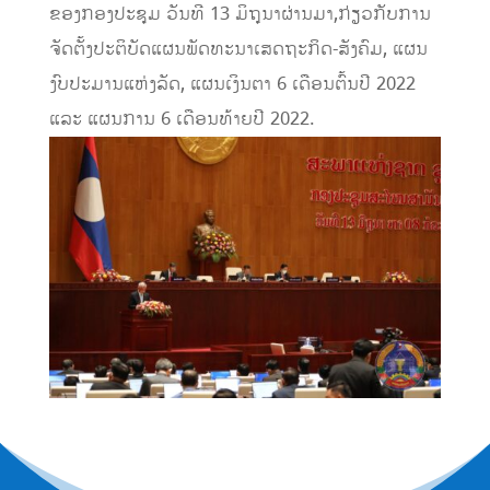
ຂອງກອງປະຊຸມ ວັນທີ 13 ມິຖຸນາຜ່ານມາ,ກ່ຽວກັບການ
ຈັດຕັ້ງປະຕິບັດແຜນພັດທະນາເສດຖະກິດ-ສັງຄົມ, ແຜນ
ງົບປະມານແຫ່ງລັດ, ແຜນເງິນຕາ 6 ເດືອນຕົ້ນປີ 2022
ແລະ ແຜນການ 6 ເດືອນທ້າຍປີ 2022.