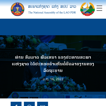
ທ່ານ ສົມມາດ ພົລເສນາ ຮອງປະທານສະພາ
ແຫ່ງຊາດ ໄດ້ປະກອບຄໍາເຫັນຕໍ່ບົດລາຍງານຂອງ
ລັດຖະບານ
ມ.ຖ. 16, 2022