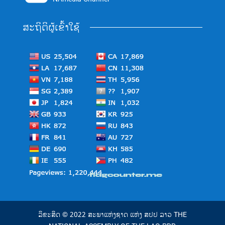
ສະຖິຕິຜູ້ເຂົ້າໃຊ້
ລິຂະສິດ © 2022 ສະພາແຫ່ງຊາດ ແຫ່ງ ສປປ ລາວ THE