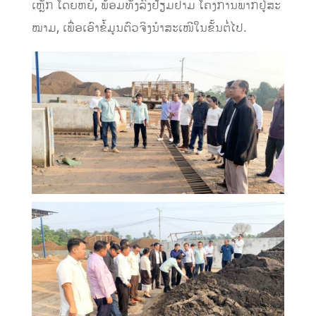
ເຫຼັກ ໂດຍຫຍໍ້, ພ້ອມທັງລົງຢ້ຽມຢາມ ໂຄງການພາກຢູ່ສະ
ໝາມ, ເພື່ອເອົາຂໍ້ມູນຕົວຈິງນໍາສະເໜີໃນຂັ້ນຕໍ່ໄປ.