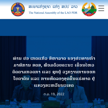
ທ່ານ ປອ ເກດແກ້ວ ສີຫາລາດ ຮອງປະທານກໍາ
ມາທິການ ສຕສ, ພ້ອມດ້ວຍຄະນະ ເຄື່ອນໄຫວ
ຕິດຕາມກວດກາ ແລະ ຊຸກຍູ້ ວຽກງານການອອກ
ໃບຕາດິນ ແລະ ການທົດລອງຂຸດຄົ້ນແຮ່ທາດ ຢູ່
ແຂວງສະຫວັນນະເຂດ
ຕ.ລ. 19, 2022