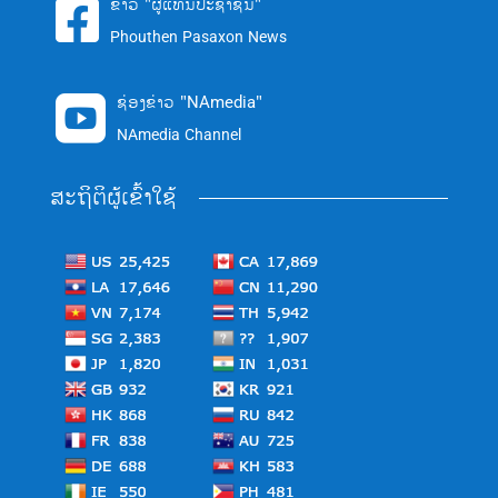
ຂ່າວ "ຜູ້ແທນປະຊາຊົນ"

Phouthen Pasaxon News
ຊ່ອງຂ່າວ "NAmedia"

NAmedia Channel
ສະຖິຕິຜູ້ເຂົ້າໃຊ້