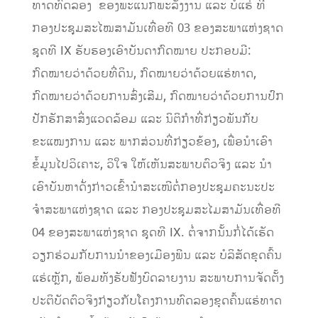
ທາດທົດລອງ ຂອງພະແນກພະລັງງານ ແລະ ບໍແຮ່ ທີ່
ກອງປະຊຸມສະໄໝສາມັນເທື່ອທີ 03 ຂອງສະພາແຫ່ງຊາດ
ຊຸດທີ IX ຮັບຮອງເອົາບັນດາກົດໝາຍ ປະກອບມີ:
ກົດໝາຍວ່າດ້ວຍທີ່ດິນ, ກົດໝາຍວ່າດ້ວຍແຮ່ທາດ,
ກົດໝາຍວ່າດ້ວຍການສົ່ງເສີມ, ກົດໝາຍວ່າດ້ວຍການປົກ
ປັກຮັກສາສິ່ງແວດລ້ອມ ແລະ ນິຕິກໍາທີ່່ກ່ຽວພັນກັບ
ຂະແໝງການ ແລະ ພາກສ່ວນທີ່ກ່ຽວຂ້ອງ, ເພື່ອນໍາເອົາ
ຂໍ້ມູນໄປວິເຄາະ, ວິໃຈ ໃຫ້ເຫັນສະພາບຕົວຈິງ ແລະ ນໍາ
ເອົາບັນຫາດັ່ງກ່າວເຂົ້ານໍາສະເໜີຕໍ່ກອງປະຊຸມຄະນະປະ
ຈໍາສະພາແຫ່ງຊາດ ແລະ ກອງປະຊຸມສະໄມສາມັນເທື່ອທີ
04 ຂອງສະພາແຫ່ງຊາດ ຊຸດທີ IX. ຕໍ່ຈາກນັ້ນກໍ່ໄດ້ເຮັດ
ວຽກຮ່ວມກັບການນໍາຂອງເມືອງພີນ ແລະ ບໍລິສັດຂຸດຄົ້ນ
ແຮ່ເຫຼັກ, ພ້ອມທັງຮັບຟັງບົດລາຍງານ ສະພາບການຈັດຕັ້ງ
ປະຕິບັດຕົວຈິງກ່ຽວກັບໂຄງການທົດລອງຂຸດຄົ້ນແຮ່ທາດ