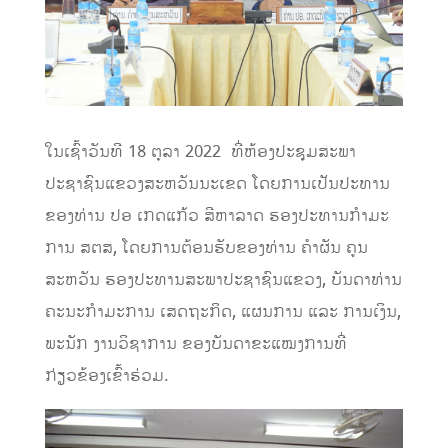
ໃນເຊົ້າວັນທີ 18 ຕຸລາ 2022 ທີ່ຫ້ອງປະຊຸມສະພາ
ປະຊາຊົນແຂວງສະຫວັນນະເຂດ ໂດຍການເປັນປະທານ
ຂອງທ່ານ ປອ ເກດແກ້ວ ສີຫາລາດ ຮອງປະທານກໍາມະ
ການ ສຕສ, ໂດຍການຕ້ອນຮັບຂອງທ່ານ ຄໍາຜັນ ຄູນ
ສະຫວັນ ຮອງປະທານສະພາປະຊາຊົນແຂວງ, ບັນດາທ່ານ
ຄະນະກຳມະການ ເສດຖະກິດ, ແຜນການ ແລະ ການເງິນ,
ພະນັກ ງານວິຊາການ ຂອງບັນດາຂະແໝງການທີ່
ກ່ຽວຂ້ອງເຂົ້າຮ່ວມ.