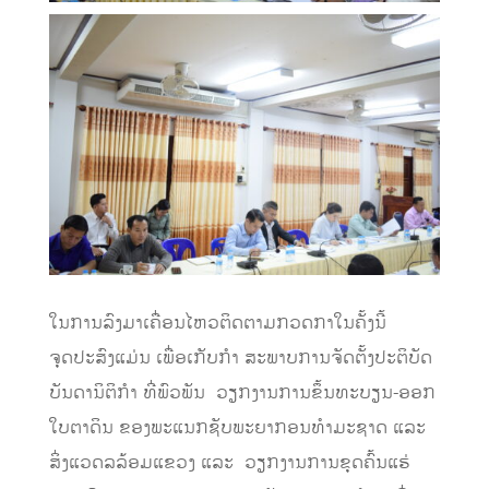
ໃນການລົງມາເຄື່ອນໄຫວຕິດຕາມກວດກາໃນຄັ້ງນີ້
ຈຸດປະສົງແມ່ນ ເພື່ອເກັບກໍາ ສະພາບການຈັດຕັ້ງປະຕິບັດ
ບັນດານິຕິກໍາ ທີ່ພົວພັນ ວຽກງານການຂຶ້ນທະບຽນ-ອອກ
ໃບຕາດິນ ຂອງພະແນກຊັບພະຍາກອນທໍາມະຊາດ ແລະ
ສິ່ງແວດລລ້ອມແຂວງ ແລະ ວຽກງານການຂຸດຄົ້ນແຮ່