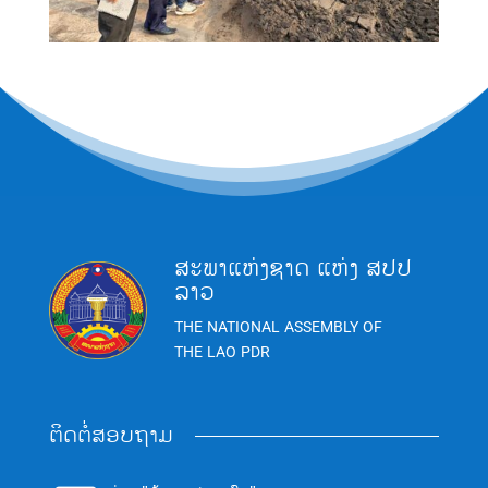
ສະພາແຫ່ງຊາດ ແຫ່ງ ສປປ
ລາວ
THE NATIONAL ASSEMBLY OF
THE LAO PDR
ຕິດຕໍ່ສອບຖາມ