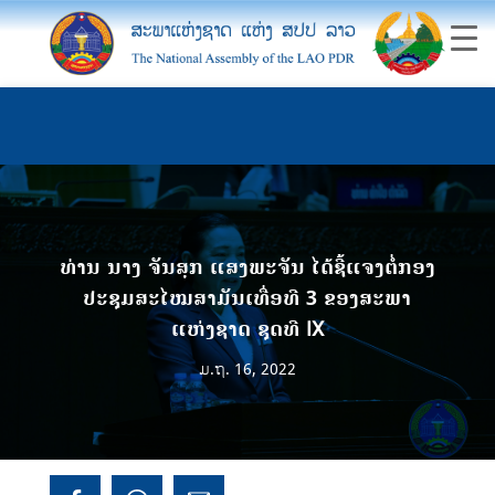
ທ່ານ ນາງ ຈັນສຸກ ແສງພະຈັນ ໄດ້ຊີ້ແຈງຕໍ່ກອງ
ປະຊຸມສະໄໝສາມັນເທື່ອທີ 3 ຂອງສະພາ
ແຫ່ງຊາດ ຊຸດທີ IX
ມ.ຖ. 16, 2022