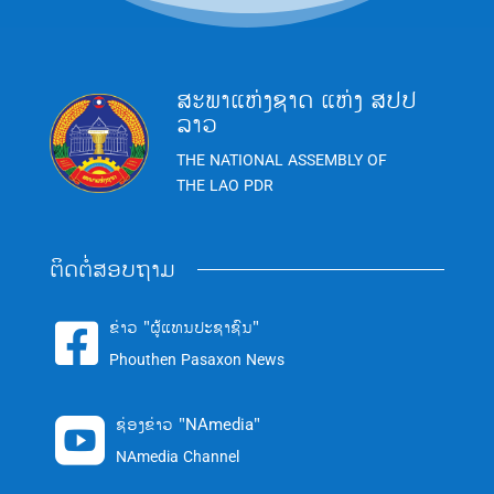
ສະພາແຫ່ງຊາດ ແຫ່ງ ສປປ
ລາວ
THE NATIONAL ASSEMBLY OF
THE LAO PDR
ຕິດຕໍ່ສອບຖາມ
ຂ່າວ "ຜູ້ແທນປະຊາຊົນ"

Phouthen Pasaxon News
ຊ່ອງຂ່າວ "NAmedia"

NAmedia Channel