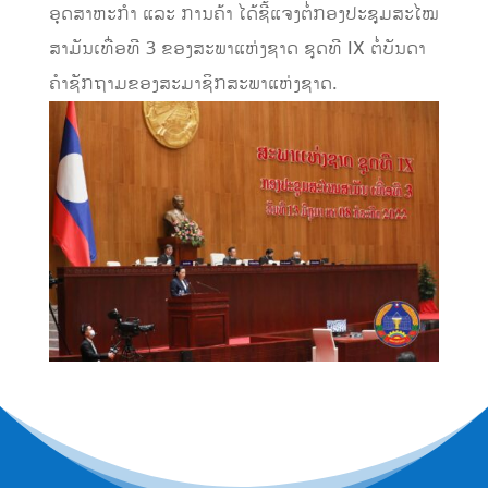
ອຸດສາຫະກຳ ແລະ ການຄ້າ ໄດ້ຊີ້ແຈງຕໍ່ກອງປະຊຸມສະໄໝ
ສາມັນເທື່ອທີ 3 ຂອງສະພາແຫ່ງຊາດ ຊຸດທີ IX ຕໍ່ບັນດາ
ຄຳຊັກຖາມຂອງສະມາຊິກສະພາແຫ່ງຊາດ.