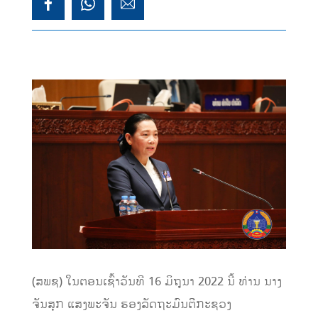
(ສພຊ) ໃນຕອນເຊົ້າວັນທີ 16 ມິຖຸນາ 2022 ນີ້ ທ່ານ ນາງ
ຈັນສຸກ ແສງພະຈັນ ຮອງລັດຖະມົນຕີກະຊວງ