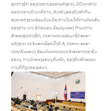
ສູນກາງພັກ ຮອງປະທານສະພາແຫ່ງຊາດ, ມີບັນດາທ່ານ
ຮອງປະທານກຳມາທິການ, ຫົວໜ້າ,ຮອງຫົວໜ້າກົມ
ສະພາແຫ່ງຊາດພ້ອມດ້ວຍວິຊາການໂດຍໃຫ້ການຕ້ອນຮັບ
ຂອງທ່ານ ນາງ ອຳໄພວອນ ລ້ອມບຸນແພງ ກຳມະການ
ສຳຮອງສູນກາງພັກ, ປະທານຄະນະສະມາຊິກສະພາ
ແຫ່ງຊາດ ປະຈຳເຂດເລືອກຕັ້ງທີ 8, ປະທານ ສະພາ
ປະຊາຊົນແຂວງ ພ້ອມດ້ວຍຄະນະປະຈຳສະພາປະຊາຊົນ
ແຂວງ, ການນຳຂອງແຂວງ,ຫົວໜ້າ, ຮອງຫົວໜ້າພະແນ
ການທີ່ກ້ຽວຂອງແຂວງ.