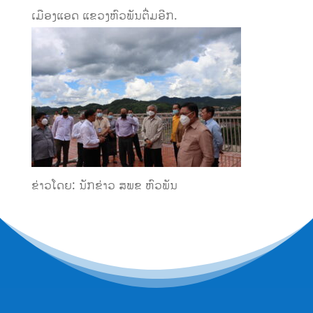
ເມືອງແອດ ແຂວງຫົວພັນຕື່ມອີກ.
ຂ່າວໂດຍ: ນັກຂ່າວ ສພຂ ຫົວພັນ