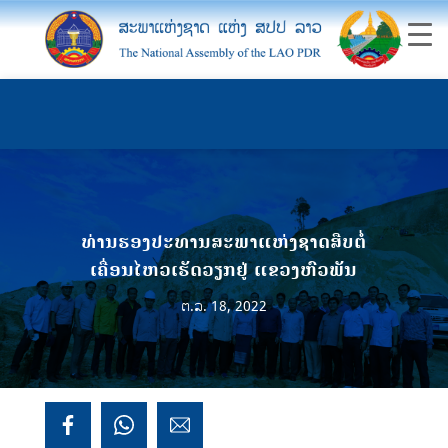
ທ່ານຮອງປະທານສະພາແຫ່ງຊາດສືບຕໍ່
ເຄື່ອນໄຫວເຮັດວຽກຢູ່ ແຂວງຫົວພັນ
ຕ.ລ. 18, 2022