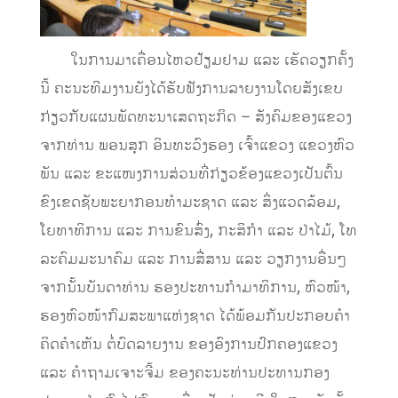
ໃນການມາເຄື່ອນໄຫວຢ້ຽມຢາມ ແລະ ເຮັດວຽກຄັ້ງ
ນີ້ ຄະນະທີມງານຍັງໄດ້ຮັບຟັງການລາຍງານໂດຍສັງເຂບ
ກ່ຽວກັບແຜນພັດທະນາເສດຖະກິດ – ສັງຄົມຂອງແຂວງ
ຈາກທ່ານ ພອນສຸກ ອິນທະວົງຮອງ ເຈົ້າແຂວງ ແຂວງຫົວ
ພັນ ແລະ ຂະແໜງການສ່ວນທີ່ກ່ຽວຂ້ອງແຂວງເປັນຕົ້ນ
ຂົງເຂດຊັບພະຍາກອນທຳມະຊາດ ແລະ ສິ່ງແວດລ້ອມ,
ໂຍທາທິການ ແລະ ການຂົນສົ່ງ, ກະສິກຳ ແລະ ປ່າໄມ້, ໂທ
ລະຄົມມະນາຄົມ ແລະ ການສື່ສານ ແລະ ວຽກງານອື່ນໆ
ຈາກນັ້ນບັນດາທ່ານ ຮອງປະທານກຳມາທິການ, ຫົວໜ້າ,
ຮອງຫົວໜ້າກົມສະພາແຫ່ງຊາດ ໄດ້ພ້ອມກັນປະກອບຄຳ
ຄິດຄຳເຫັນ ຕໍ່ບົດລາຍງານ ຂອງອົງການປົກຄອງແຂວງ
ແລະ ຄຳຖາມເຈາະຈີ້ມ ຂອງຄະນະທ່ານປະທານກອງ