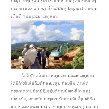
ປະຊຸມ ຢ່າງກົງໄປກົງມາ ເພື່ອເປັນບ່ອນອີງໃນການຈັດຕັ້ງ
ປະຕິບັດ ແລະ ເປັນຂໍ້ມູນໃຫ້ແກ່ກອງປະຊຸມສະໄໝສາມັນ
ເທື່ອທີ 4 ຂອງສະພາແຫ່ງຊາດ.
ໃນໂອກາດນີ້ ທ່ານ ຮອງປະທານສະພາແຫ່ງຊາດ
ໄດ້ມີຄຳເຫັນໂອ້ລົມຕໍ່ກອງປະຊຸມ ກ່ອນອື່ນ ທ່ານໄດ້
ສະແດງຄວາມຍ້ອງຍໍຊົມເຊີຍຕໍ່ການນຳພາ-ຊີ້ນຳ ຂອງ
ຄະນະພັກ, ຄະນະນຳ ຂອງແຂວງໃນການຈັດຕັ້ງປະຕິບັດ
ແຜນພັດທະນາເສດຖະກິດ – ສັງຄົມ ຂອງແຂວງ ມີຜົນສໍາ