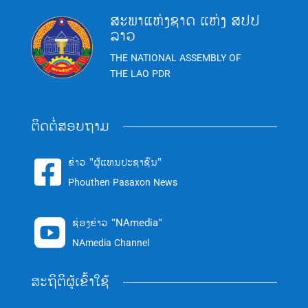
ສະພາແຫ່ງຊາດ ແຫ່ງ ສປປ
ລາວ
THE NATIONAL ASSEMBLY OF
THE LAO PDR
ຕິດຕໍ່ສອບຖາມ
ຂ່າວ "ຜູ້ແທນປະຊາຊົນ"

Phouthen Pasaxon News
ຊ່ອງຂ່າວ "NAmedia"

NAmedia Channel
ສະຖິຕິຜູ້ເຂົ້າໃຊ້