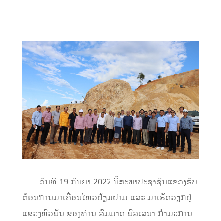
ວັນທີ 19 ກັນຍາ 2022 ນີ້ສະພາປະຊາຊົນແຂວງຮັບ
ຕ້ອນການມາເຄື່ອນໄຫວຢ້ຽມຢາມ ແລະ ມາເຮັດວຽກຢູ່
ແຂວງຫົວພັນ ຂອງທ່ານ ສົມມາດ ພົລເສນາ ກໍາມະການ