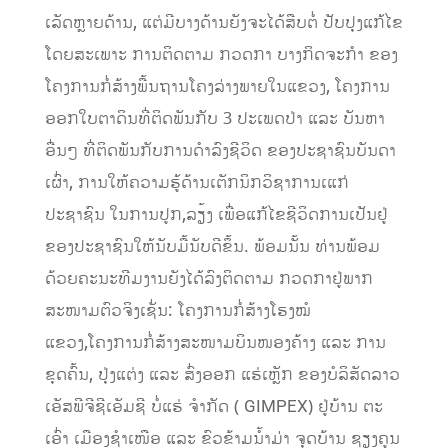
ເລັດຫຼາຍດ້ານ, ແຕ່ມີບາງດ້ານຍັງຈະໄດ້ສືບຕໍ່ ປັບປຸງແກ້ໄຂ
ໂດຍສະເພາະ ການຕິດຕາມ ກວດກາ ບາງກິດຈະກຳ ຂອງ
ໂຄງການກໍ່ສ້າງພື້ນຖານໂຄງລ່າງພາຍໃນແຂວງ, ໂຄງການ
ອອກໃບຕາດິນທີ່ຕິດພັນກັບ 3 ປະເພດປ່າ ແລະ ບັນຫາ
ອື່ນໆ ທີ່ຕິດພັນກັບການດຳລົງຊີວິດ ຂອງປະຊາຊົນບັນດາ
ເຜົ່າ, ການໃຫ້ຄວາມຮູ້ດ້ານເຕັກນິກວິຊາການເແກ່
ປະຊາຊົນ ໃນການປູກ,ລຽ້ງ ເພື່ອແກ້ໄຂຊີວິດການເປັນຢູ່
ຂອງປະຊາຊົນໃຫ້ນັບມື້ນັບດີຂຶ້ນ. ພ້ອມນັ້ນ ທ່ານພ້ອມ
ດ້ວຍຄະນະທີມງານຍັງໄດ້ລົງຕິດຕາມ ກວດກາຢູ່ພາກ
ສະໜາມຕົວຈິງເຊັ່ນ: ໂຄງການກໍ່ສ້າງໂຮງໝໍ
ແຂວງ,ໂຄງການກໍ່ສ້າງສະໜາມບິນໜອງຄ້າງ ແລະ ການ
ຂຸດຄົ້ນ, ປຸ່ງແຕ່ງ ແລະ ສົ່ງອອກ ແຮ່ເຫຼັກ ຂອງບໍລິສັດລາວ
ເອັສພີຈີຊີເອັມຊີ ບໍ່ແຮ່ ຈຳກັດ ( GIMPEX) ຢູ່ບ້ານ ຕະ
ເອົ່າ ເມືອງຊຳເໜືອ ແລະ ຂົວຂ້າມນ້ຳມ່າ ຈຸດບ້ານ ຊຽງຄູນ