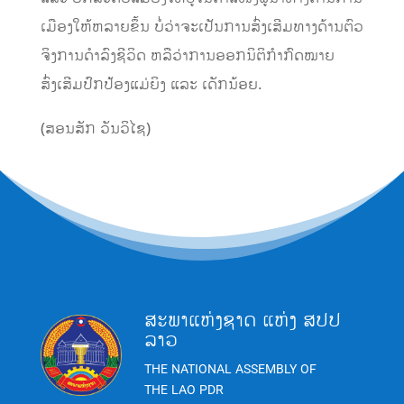
ເມືອງໃຫ້ຫລາຍຂຶ້ນ ບໍ່ວ່າຈະເປັນການສົ່ງເສີມທາງດ້ານຕົວ
ຈິງການດໍາລົງຊີວິດ ຫລືວ່າການອອກນິຕິກໍາກົດໝາຍ
ສົ່ງເສີມປົກປ້ອງແມ່ຍິງ ແລະ ເດັກນ້ອຍ.
(ສອນສັກ ວັນວິໄຊ)
ສະພາແຫ່ງຊາດ ແຫ່ງ ສປປ
ລາວ
THE NATIONAL ASSEMBLY OF
THE LAO PDR