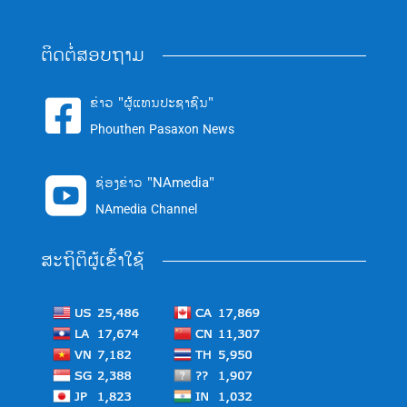
ຕິດຕໍ່ສອບຖາມ
ຂ່າວ "ຜູ້ແທນປະຊາຊົນ"

Phouthen Pasaxon News
ຊ່ອງຂ່າວ "NAmedia"

NAmedia Channel
ສະຖິຕິຜູ້ເຂົ້າໃຊ້