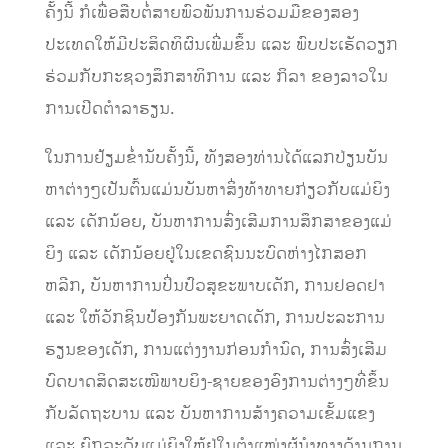
ຄັ້ງນີ້ ກໍເພື່ອສືບຕໍ່ສາຍພົວພັນການຮ່ວມມືຂອງສອງ
ປະເທດໃຫ້ມີປະສິດທິຜົນເພີ່ມຂຶ້ນ ແລະ ພົບປະເຮັດວຽກ
ຮ່ວມກັບກະຊວງສຶກສາທິການ ແລະ ກິລາ ຂອງລາວໃນ
ການເປີດຕໍາລາຮຽນ.
ໃນການຢ້ຽມຂໍ່ານັບຄັ້ງນີ້, ທັງສອງທ່ານໄດ້ແລກປ່ຽນບັນ
ຫາຕ່າງໆເປັນຕົ້ນແມ່ນບັນຫາສິ່ງທ້າທາຍກ່ຽວກັບແມ່ຍິງ
ແລະ ເດັກນ້ອຍ, ບັນຫາການສົ່ງເສີມການສຶກສາຂອງແມ່
ຍິງ ແລະ ເດັກນ້ອຍຢູ່ໃນເຂດຊົນນະບົດຫ່າງໄກສອກ
ຫລີກ, ບັນຫາການປິ່ນປົວສຸຂະພາບເດັກ, ການຢອດຢາ
ແລະ ໃຫ້ວັກຊິນປ້ອງກັນພະຍາດເດັກ, ການປະລະການ
ຮຽນຂອງເດັກ, ການແຕ່ງງານກ່ອນກໍານົດ, ການສົ່ງເສີມ
ບົດບາດສິດສະເໝີພາບຍິງ-ຊາຍຂອງອົງການຕ່າງໆທີ່ຂຶ້ນ
ກັບລັດຖະບານ ແລະ ບັນຫາການສ້າງຄວາມເຂັ້ມແຂງ
ແລະ ຍົກລະດັບແມ່ຍິງໃຫ້ຢູ່ໃນຕໍາແໜ່ງຜູ້ນໍາທາງດ້ານການ