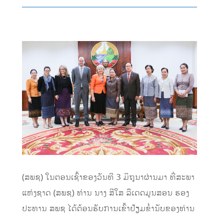
(ສພຊ) ໃນຕອນເຊົ້າຂອງວັນທີ 3 ມິຖຸນາຜ່ານມາ ທີ່ສະພາ
ແຫ່ງຊາດ (ສພຊ) ທ່ານ ນາງ ສີໃສ ລືເດດມູນສອນ ຮອງ
ປະທານ ສພຊ ໄດ້ຕ້ອນຮັບການເຂົ້າຢ້ຽມຂໍ່ານັບຂອງທ່ານ