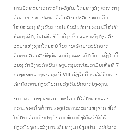
ການພັດທະນາເສດຖະກິດ-ສັງຄົມ ໂດຍທາງກົງ ແລະ ທາງ
ອ້ອມ ຂອງ ສປປລາວ ຖືເປັນການປະກອບສ່ວນອັນ
ໃຫຍ່ຫລວງ ທັງເປັນການຢືນຢັນສືບຕໍ່ການຮ່ວມມືໃຫ້ເຂົ້າ
ສູ່ລວງເລິກ, ມີປະສິດທິຜົນຍິ່ງໆຂຶ້ນ ແລະ ແຈ້ງກ່ຽວກັບ
ສະພາແຫ່ງຊາດໂດຍຫຍໍ້ ໃນການເຮັດພາລະບົດບາດ
ຕິດຕາມກວດກາສົ່ງເສີມແມ່ຍິງ ແລະ ເດັກນ້ອຍ ເຊິ່ງໃນນີ້
ສພຊ ກໍາລັງຈະດໍາເນີນກອງປະຊຸມສະໄໝສາມັນເທື່ອທີ 7
ຂອງສະພາແຫ່ງຊາດຊຸດທີ VIII ເຊິ່ງໃນນັ້ນຈະໄດ້ຮັບຮອງ
ເອົາກົດໝາຍກ່ຽວກັບການສົ່ງເສີມບົດບາດຍິງ-ຊາຍ.
ທ່ານ ດຣ. ນາງ ຊາແມນ ສະໂຕນ ກໍໄດ້ກ່າວສະແດງ
ຄວາມຂອບໃຈຕໍ່ທ່ານຮອງປະທານສະພາແຫ່ງຊາດ ທີ່ໄດ້
ໃຫ້ການຕ້ອນຮັບຢ່າງອົບອຸ່ນ ພ້ອມທັງໄດ້ແຈ້ງໃຫ້ຮູ້
ກ່ຽວກັບຈຸດປະສົງການເດີນທາງມາຢ້ຽມຢາມ ສປປລາວ