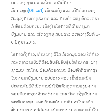
ດຣ. ນາງ ຊາແມນ ສະໂຕນ ເອກອັກຄະ
ລັດຖະທູດ
[Office1]
ເພື່ອແມ່ຍິງ ແລະ ເດັກນ້ອຍ ຂອງ
ກະຊວງການຕ່າງປະເທດ ແລະ ການຄ້າ ແຫ່ງ ອົດສະຕຣາ
ລີ ພ້ອມດ້ວຍຄະນະ ເນື່ອງໃນໂອກາດທີ່ເດີນທາງມາ
ຢ້ຽມຢາມ ແລະ ເຮັດວຽກຢູ່ ສປປລາວ ລະຫວ່າງວັນທີ 3-
6 ມິຖຸນາ 2019.
ໂອກາດດັ່ງກ່າວ, ທ່ານ ນາງ ສີໃສ ລືເດດມູນສອນ ໄດ້ກ່າວ
ສະແດງຄວາມຍິນດີຕ້ອນຮັບອັນອົບອຸ່ນຕໍ່ທ່ານ ດຣ. ນາງ
ຊາແມນ ສະໂຕນ ພ້ອມດ້ວຍຄະນະ ພ້ອມທັງຕີລາຄາສູງ
ໃນການມາຢ້ຽມຢາມ ສປປລາວ ແລະ ເຂົ້າຮ່ວມເປັນ
ປະທານໃນພິທີເປີດການນໍາໃຊ້ຫລັກສູດການຮຽນ-ການ
ສອນກັບກະຊວງສຶກສາທິການ ແລະ ກິລາ ເຊິ່ງເປັນການ
ສະໜັບສະໜູນ ແລະ ຍົກລະດັບການສຶກສາໃນລະດັບ
ພື້ນຖານ ຂອງ ສປປລາວ, ເປັນການປະກອບສ່ວນເຂົ້າໃນ