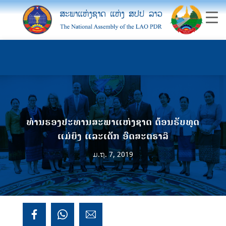
ທ່ານຮອງປະທານສະພາແຫ່ງຊາດ ຕ້ອນຮັບທູດ
ແມ່ຍິງ ແລະເດັກ ອົດສະຕຣາລີ
ມ.ຖ. 7, 2019