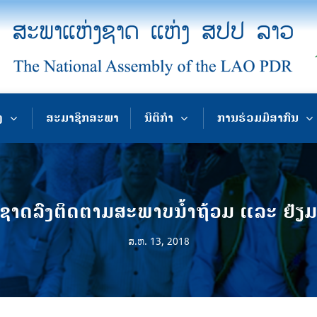
ງ
ສະມາຊິກສະພາ
ນິຕິກຳ
ການຮ່ວມມືສາກົນ
ດລົງຕິດຕາມສະພາບນໍ້າຖ້ວມ ແລະ ຢ້ຽມຢ
ສ.ຫ. 13, 2018