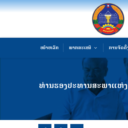
ໜ້າຫລັກ
ພາກສະເໜີ
ການຈັດຕັ້
ທ່ານຮອງປະທານສະພາແຫ່ງຊາ