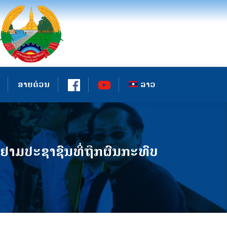
ສາຍດ່ວນ
ລາວ
າມປະຊາຊົນທີ່ຖືກຜົນກະທົບ