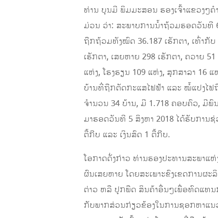
ທ່ານ ບຸນມີ ພິມມະສອນ ຮອງເຈົ້າແຂວງໆຄ
ມ່ວນ ວ່າ: ສະພາບການນໍ້າຖ້ວມຮອດວັນທີ 6 
ຖືກຖ້ວມທັງໝົດ 36.187 ເຮັກຕາ, ເທົ່າກັ
ເຮັກຕາ, ເສຍຫາຍ 298 ເຮັກຕາ, ຄວາຍ 51 
ແຫ່ງ, ໂຮງຮຽນ 109 ແຫ່ງ, ສຸກສາລາ 16 ແຫ່
ບ້ານທີ່ຖືກຕັດກະແສໄຟຟ້າ ແລະ ໝໍ້ແປງໄຟຖື
ຈໍານວນ 34 ບ້ານ, ມີ 1.718 ຄອບຄົວ, ມີພົນ
ມາຮອດວັນທີ 5 ສິງຫາ 2018 ໄດ້ຮັບການຊ່ວຍ
ຕື້ກີບ ແລະ ເງິນສົດ 1 ຕື້ກີບ.
ໂອກາດດັ່ງກ່າວ ທ່ານຮອງປະທານສະພາແຫ່ງຊາ
ຜົນເສຍຫາຍ ໂດຍສະເພາະຂົງເຂດການຜະລິດກະ
ຕ່າວ ຫລື ປູກພືດ ສິນຄ້າອື່ນໆເພື່ອທົດແ
ກັບພາກສ່ວນກ່ຽວຂ້ອງໃນການຊອກຫາແນວພັນພ