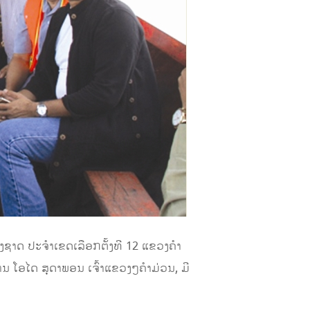
ຊາດ ປະຈໍາເຂດເລືອກຕັ້ງທີ 12 ແຂວງຄຳ
 ໂອໄດ ສຸດາພອນ ເຈົ້າແຂວງໆຄໍາມ່ວນ, ມີ