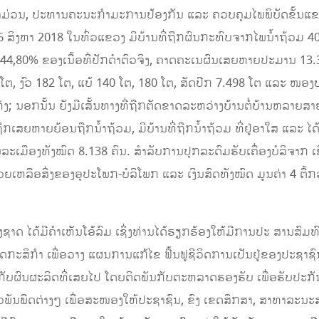
ໍາມ່ວນ, ປະທານຄະນະກຳມະການປ້ອງກັນ ແລະ ຄວບຄຸມໄພພິບັດຂັ້ນແຂ
ສິງຫາ 2018 ໃນທົ່ວແຂວງ ມີບ້ານທີ່ຖືກຜົນກະທົບຈາກໄພນໍ້າຖ້ວມ 400 ບ
ບ 44,80% ຂອງເນື້ອທີ່ປັກດໍາຕົວຈິງ, ຄາດຄະເນຜົນເສຍຫາຍປະມານ 13.3
ໂຕ, ງົວ 182 ໂຕ, ແບ້ 140 ໂຕ, 180 ໂຕ, ສັດປີກ 7.498 ໂຕ ແລະ ໜ
ງ; ນອກນັ້ນ ຍັງມີເສັ້ນທາງທີ່ຖືກຕັດຂາດລະຫວ່າງບ້ານຕໍ່ບ້ານຫລາຍສາຍ
ກເສຍຫາຍຍ້ອນຖືກນໍ້າຖ້ວມ, ມີບ້ານທີ່ຖືກນໍ້າຖ້ວມ ທີ່ຢູ່ອາໃສ ແລະ ໄ
ລະເມືອງທັງໝົດ 8.138 ຄົນ. ສໍາລັບການປຸກລະດົມຮັບເຄື່ອງບໍລິຈາກ ເຊິ
ເຫລືອສິ່ງຂອງອຸປະໂພກ-ບໍລິໂພກ ແລະ ເງິນສົດທັງໝົດ ມູນຄ່າ 4 ຕື້ກວ່າ
ດ ໄດ້ມີຄໍາເຫັນໂອ້ລົມ ເຊິ່ງທ່ານໄດ້ຮຽກຮ້ອງໃຫ້ມີການປະ ສານສົມທ
ສິກຳ ເພື່ອວາງ ແຜນການແກ້ໄຂ ຟື້ນຟູຊີວິດການເປັນຢູ່ຂອງປະຊາຊົ
ທນກັບຜົນຜະລິດທີ່ເສຍໄປ ໂດຍຕິດພັນກັບຕະຫລາດຮອງຮັບ ເພື່ອຮັບປະກ
ືດຕ່າງໆ ເພື່ອສະໜອງໃຫ້ປະຊາຊົນ, ຂົງ ເຂດສຶກສາ, ສາທາລະນະສຸກ ຕ