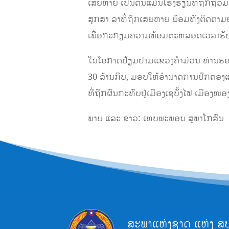
ເສຍຫາຍ ເປັນຕົ້ນແມ່ນໂຮງຮຽນທີ່ຖືກຖ້ວ
ສຸກສາ ລາທີ່ຖືກເສຍຫາຍ ພ້ອມທັງຕິດຕາ
ເພື່ອກະກຽມຄວາມພ້ອມຕະຫລອດເວລາຮັບມືກ
ໃນໂອກາດຢ້ຽມຢາມແຂວງຄຳມ່ວນ ທ່ານຮອງປະທ
30 ລ້ານກີບ, ມອບໃຫ້ອໍານາດການປົກຄອງແຂ
ທີ່ຖືກຜົນກະທົບຢູ່ເມືອງເຊບັ້ງໄຟ ເມືອງໜ
ພາບ ແລະ ຂ່າວ: ເທບພະພອນ ສຸພາໂກສົນ
ສະພາແຫ່ງຊາດ ແຫ່ງ ສ