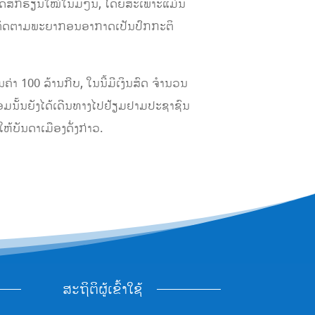
ດສົກຮຽນໃໝ່ໃນມໍ່ໆນີ້, ໂດຍສະເພາະແມ່ນ
ານຕິດຕາມພະຍາກອນອາກາດເປັນປົກກະຕິ
 100 ລ້ານກີບ, ໃນນີ້ມີເງິນສົດ ຈໍານວນ
້ອມນັ້ນຍັງໄດ້ເດີນທາງໄປຢ້ຽມຢາມປະຊາຊົນ
້ບັນດາເມືອງດັ່ງກ່າວ.
ສະຖິຕິຜູ້ເຂົ້າໃຊ້