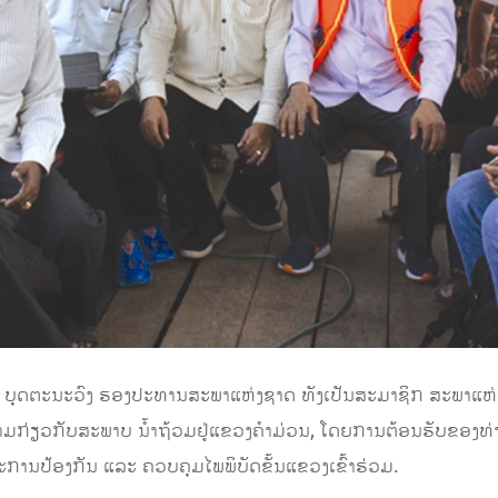
ອນ ບຸດຕະນະວົງ ຮອງປະທານສະພາແຫ່ງຊາດ ທັງເປັນສະມາຊິກ ສະພາແຫ່ງ
ມກ່ຽວກັບສະພາບ ນໍ້າຖ້ວມຢູ່ແຂວງຄຳມ່ວນ, ໂດຍການຕ້ອນຮັບຂອງທ່ານ
ນປ້ອງກັນ ແລະ ຄວບຄຸມໄພພິບັດຂັ້ນແຂວງເຂົ້າຮ່ວມ.