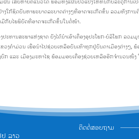
ມມີຜົນ ເສຍຫາຍຄືແນວໃດ ພ້ອມທັງແຜນປົວແປງໃຫ້ທັນກັບລະດູການເປີ
ມຢ່າງໃກ້ຊິດບັນຫາພະຍາດລະບາດຕ່າງໆທີ່ອາດຈະເກີດຂຶ້ນ ລວມທັງກ
ັບໄພພິບັດທີ່ອາດຈະເກີດຂຶ້ນໃນຕໍ່ໜ້າ.
ານສະພາແຫ່ງຊາດ ຍັງໄດ້ນຳເອົາເຄື່ອງອຸປະໂພກ-ບໍລິໂພກ ລວມມູນຄ່າ
ວງຄຳມ່ວນ ເພື່ອນຳໄປຊ່ວຍເຫລືອບັນເທົາທຸກຢູ່ບັນດາເມືອງຕ່າງໆ, ພ
ອງບົກ ແລະ ເມືອງມະຫາໄຊ ພ້ອມມອບເຄື່ອງຊ່ວຍເຫລືອອີກຈໍານວນໜຶ່ງ ໃຫ
ຕິດຕໍ່ສອບຖາມ
ປປ ລາວ