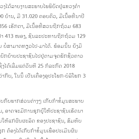
ວງໄດ້ລາຍງານສະພາບໄພພິບັດຢູ່ແຂວງຄໍາ
້ານ, ມີ 31.020 ຄອບຄົວ, ມີເນື້ອທີ່ນາປີ
56 ເຮັກຕາ, ມີເນື້ອທີ່ສວນຖືກຖ້ວມ 683
ອງປາ 413 ໜອງ, ຊົນລະປະທານຖືກຖ້ວມ 129
 ບໍ່ສາມາດທຽວໄປ-ມາໄດ້. ພ້ອມນັ້ນ ຍັງມີ
ດ້ຍົກຍ້າຍປະຊາຊົນໄປຢູ່ຕາມຈຸດພັກຊົ່ວຄາວ
່ງໄດ້ເລີ່ມແຕ່ວັນທີ 25 ກໍລະກົດ 2018
ກີບ, ໃນນີ້ ເປັນເຄື່ອງອຸປະໂພກ-ບໍລິໂພກ 3
ົບກັບພາກສ່ວນຕ່າງໆ ເກັບກໍາຂໍ້ມູນສະພາບ
ນ, ອາດຈະມີການຊຸກຍູ້ໃຫ້ປະຊາຊົນເຮັດນາ
ັນໃຫ້ແກ່ຜົນຜະລິດ ຂອງປະຊາຊົນ, ສົມທົບ
້ອງໄດ້ເກັບກໍາຂໍ້ມູນເພື່ອປະເມີນຜົນ