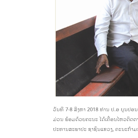
ວັນທີ 7-8 ສິງຫາ 2018 ທ່ານ ປ.ອ ບຸນປ
ມ່ວນ ພ້ອມດ້ວຍຄະນະ ໄດ້ເຄື່ອນໄຫວຕິດຕາ
ປະທານສະພາປະ ຊາຊົນແຂວງ, ຄະນະກຳມະກາ