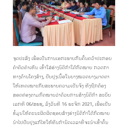
ຈຸດປະສົງ ເພື່ອເປັນການເອກະພາບກັນຄົ້ນຄວ້າປະກອບ
ຄໍາຄິດຄໍາເຫັນ ເຂົ້າໃສ່ຮ່າງນິຕິກໍາໃຕ້ກົດໝາຍ ກວດກາ
ທາງດ້ານໂຄງສ້າງ, ປັບປຸງເນື້ອໃນບາງໝວດບາງມາດຕາ
ໃຫ້ເທດເໝາະກັບສະພາບຄວາມເປັນຈິງ ທັງຖືກຕ້ອງ
ສອດຄ່ອງຕາມກົດໝາຍວ່າດ້ວຍການສ້າງນິຕິກໍາ ສະບັບ
ເລກທີ 06/ສພຊ, ລົງວັນທີ 16 ພະຈິກ 2021, ເພື່ອເປັນ
ຂໍ້ມູນໃຫ້ຄະນະຜິດຜິດຊອບສ້າງຮ່າງນິຕິກໍາໃຕ້ກົດໝາຍ
ນໍາໄປປັບປຸງແກ້ໄຂໃຫ້ທັນກໍານົດເວລາທີ່ຈະນໍາເຂົ້າຄົ້ນ