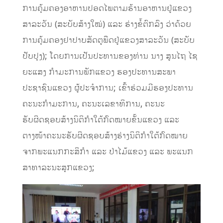
ການຄຸ້ມຄອງອາຫານປອດໄພຕາມຮ້ານອາຫານຢູ່ແຂວງ
ສາລະວັນ (ສະບັບສ້າງໃໝ່) ແລະ ຮ່າງຂໍ້ຕົກລົງ ວ່າດ້ວຍ
ການຄຸ້ມຄອງຢາປາບສັດຕູພືດຢູ່ແຂວງສາລະວັນ (ສະບັບ
ປັບປຸງ); ໂດຍການເປັນປະທານຂອງທ່ານ ນາງ ສູນໄຖ ໄຊ
ຍະແສງ ກໍາມະການພັກແຂວງ ຮອງປະທານສະພາ
ປະຊາຊົນແຂວງ ຜູ້ປະຈໍາການ; ເຂົ້າຮ່ວມມີຮອງປະທານ
ຄະນະກໍາມະການ, ຄະນະເລຂາທິການ, ຄະນະ
ຮັບຜິດຊອບສ້າງນິຕິກໍາໃຕ້ກົດໝາຍຂັ້ນແຂວງ ແລະ
ຕາງໜ້າຄະນະຮັບຜິດຊອບສ້າງຮ່າງນິຕິກໍາໃຕ້ກົດໝາຍ
ຈາກພະແນກກະສິກໍາ ແລະ ປ່າໄມ້ແຂວງ ແລະ ພະແນກ
ສາທາລະນະສຸກແຂວງ;