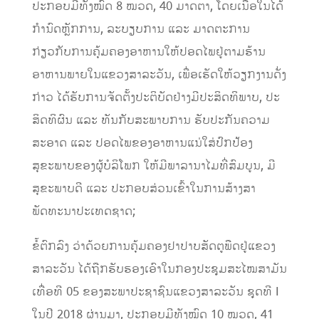
ປະກອບມີທັງໝົດ 8 ໝວດ, 40 ມາດຕາ, ໂດຍເນື້ອໃນໄດ້
ກໍານົດຫຼັກການ, ລະບຽບການ ແລະ ມາດຕະການ
ກ່ຽວກັບການຄຸ້ມຄອງອາຫານໃຫ້ປອດໄພຢູ່ຕາມຮ້ານ
ອາຫານພາຍໃນແຂວງສາລະວັນ, ເພື່ອເຮັດໃຫ້ວຽກງານດັ່ງ
ກ່າວ ໄດ້ຮັບການຈັດຕັ້ງປະຕິບັດຢ່າງມີປະສິດທິພາບ, ປະ
ສິດທິຜົນ ແລະ ທັນກັບສະພາບການ ຮັບປະກັນຄວາມ
ສະອາດ ແລະ ປອດໄພຂອງອາຫານແນ່ໃສ່ປົກປ້ອງ
ສຸຂະພາບຂອງຜູ້ບໍລິໂພກ ໃຫ້ມີພາລານາໄມທີ່ສົມບູນ, ມີ
ສຸຂະພາບດີ ແລະ ປະກອບສ່ວນເຂົ້າໃນການສ້າງສາ
ພັດທະນາປະເທດຊາດ;
ຂໍ້ຕົກລົງ ວ່າດ້ວຍການຄຸ້ມຄອງຢາປາບສັດຕູພືດຢູ່ແຂວງ
ສາລະວັນ ໄດ້ຖືກຮັບຮອງເອົາໃນກອງປະຊຸມສະໄໝສາມັນ
ເທື່ອທີ 05 ຂອງສະພາປະຊາຊົນແຂວງສາລະວັນ ຊຸດທີ I
ໃນປີ 2018 ຜ່ານມາ, ປະກອບມີທັງໝົດ 10 ໝວດ, 41