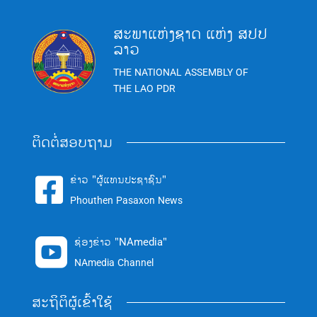
ສະພາແຫ່ງຊາດ ແຫ່ງ ສປປ
ລາວ
THE NATIONAL ASSEMBLY OF
THE LAO PDR
ຕິດຕໍ່ສອບຖາມ
ຂ່າວ "ຜູ້ແທນປະຊາຊົນ"

Phouthen Pasaxon News
ຊ່ອງຂ່າວ "NAmedia"

NAmedia Channel
ສະຖິຕິຜູ້ເຂົ້າໃຊ້