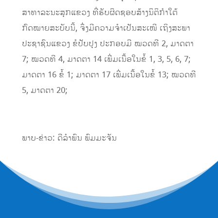
ສາທາລະນະສຸກແຂວງ ທີ່ຮັບຜິດຊອບສ້າງນິຕິກໍາໃຕ້
ກົດໝາຍສະບັບນີ້, ຈຶ່ງມີຄວາມຈໍາເປັນສະເໜີ ເຖິງສະພາ
ປະຊາຊົນແຂວງ ຂໍປັບປຸງ ປະກອບມີ ໝວດທີ 2, ມາດຕາ
7; ໝວດທີ 4, ມາດຕາ 14 ເພີ່ມເນື້ອໃນຂໍ້ 1, 3, 5, 6, 7;
ມາດຕາ 16 ຂໍ້ 1; ມາດຕາ 17 ເພີ່ມເນື້ອໃນຂໍ້ 13; ໝວດທີ
5, ມາດຕາ 20;
ພາບ-ຂ່າວ: ດີລໍາພົນ ພົມມະຈັນ