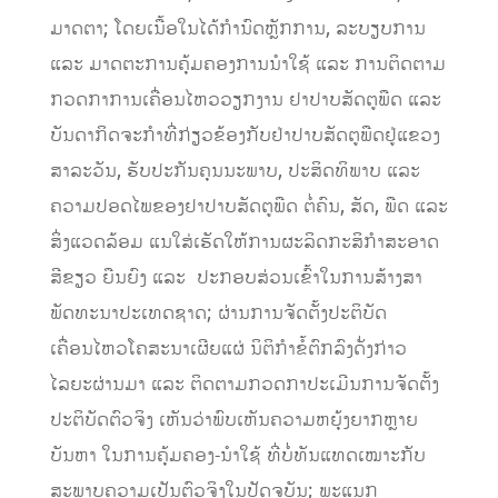
ມາດຕາ; ໂດຍເນື້ອໃນໄດ້ກໍານົດຫຼັກການ, ລະບຽບການ
ແລະ ມາດຕະການຄຸ້ມຄອງການນໍາໃຊ້ ແລະ ການຕິດຕາມ
ກວດກາການເຄື່ອນໄຫວວຽກງານ ຢາປາບສັດຕູພືດ ແລະ
ບັນດາກິດຈະກໍາທີ່ກ່ຽວຂ້ອງກັບຢ່າປາບສັດຕູພືດຢູ່ແຂວງ
ສາລະວັນ, ຮັບປະກັນຄຸນນະພາບ, ປະສິດທິພາບ ແລະ
ຄວາມປອດໄພຂອງຢາປາບສັດຕູພືດ ຕໍ່ຄົນ, ສັດ, ພືດ ແລະ
ສິ່ງແວດລ້ອມ ແນໃສ່ເຮັດໃຫ້ການຜະລິດກະສິກໍາສະອາດ
ສີຂຽວ ຍືນຍົງ ແລະ ປະກອບສ່ວນເຂົ້າໃນການສ້າງສາ
ພັດທະນາປະເທດຊາດ; ຜ່ານການຈັດຕັ້ງປະຕິບັດ
ເຄື່ອນໄຫວໂຄສະນາເຜີຍແຜ່ ນິຕິກໍາຂໍ້ຕົກລົງດັ່ງກ່າວ
ໄລຍະຜ່ານມາ ແລະ ຕິດຕາມກວດກາປະເມີນການຈັດຕັ້ງ
ປະຕິບັດຕົວຈິງ ເຫັນວ່າພົບເຫັນຄວາມຫຍຸ້ງຍາກຫຼາຍ
ບັນຫາ ໃນການຄຸ້ມຄອງ-ນໍາໃຊ້ ທີ່ບໍ່ທັນແທດເໝາະກັບ
ສະພາບຄວາມເປັນຕົວຈິງໃນປັດຈຸບັນ; ພະແນກ