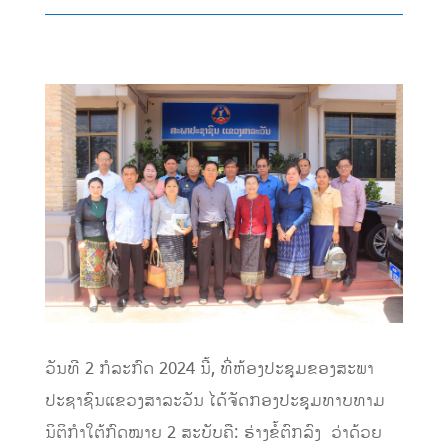
ວັນທີ 2 ກໍລະກົດ 2024 ນີ້, ທີ່ຫ້ອງປະຊຸມຂອງສະພາ
ປະຊາຊົນແຂວງສາລະວັນ ໄດ້ຈັດກອງປະຊຸມທາບທາມ
ນິຕິກໍາໃຕ້ກົດໝາຍ 2 ສະບັບຄື: ຮ່າງຂໍ້ຕົກລົງ ວ່າດ້ວຍ