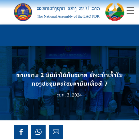
ທາບທາມ 2 ນິຕິກໍາໃຕ້ກົດໝາຍ ທີ່ຈະນໍາເຂົ້າໃນ
ກອງປະຊຸມສະໄໝສາມັນເທື່ອທີ 7
ກ.ກ. 3, 2024