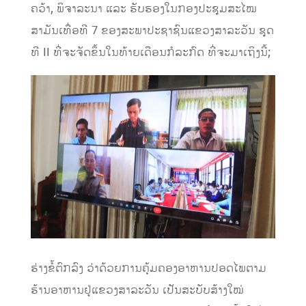
ຄວ້າ, ພິຈາລະນາ ແລະ ຮັບຮອງໃນກອງປະຊຸມສະໄໝ
ສາມັນເທື່ອທີ 7 ຂອງສະພາປະຊາຊົນແຂວງສາລະວັນ ຊຸດ
ທີ II ທີ່ຈະຈັດຂຶ້ນໃນທ້າຍເດືອນກໍລະກົດ ທີ່ຈະມາເຖິງນີ້;
ຮ່າງຂໍ້ຕົກລົງ ວ່າດ້ວຍການຄຸ້ມຄອງອາຫານປອດໄພຕາມ
ຮ້ານອາຫານຢູ່ແຂວງສາລະວັນ ເປັນສະບັບສ້າງໃໝ່