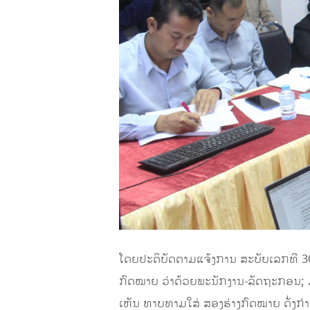
ໂດຍປະຕິບັດຕາມແຈ້ງການ ສະບັບເລກທີ 3
ກົດໝາຍ ວ່າດ້ວຍພະນັກງານ-ລັດຖະກອນ; ມ
ເຫັນ ທາບທາມໃສ່ ສອງຮ່າງກົດໝາຍ ດັ່