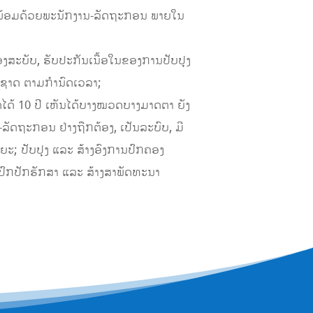
 ພ້ອມດ້ວຍພະນັກງານ-ລັດຖະກອນ ພາຍໃນ
ອງສະບັບ, ຮັບປະກັນເນື້ອໃນຂອງການປັບປຸງ
ງຊາດ ຕາມກຳນົດເວລາ;
ັດໄດ້ 10 ປີ ເຫັນໄດ້ບາງໝວດບາງມາດຕາ ຍັງ
ັດຖະກອນ ຢ່າງຖືກຕ້ອງ, ເປັນລະບົບ, ມີ
; ປັບປຸງ ແລະ ສ້າງອົງການປົກຄອງ
 ປົກປັກຮັກສາ ແລະ ສ້າງສາພັດທະນາ