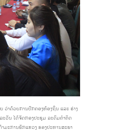
ວ່າດ້ວຍການປົກຄອງທ້ອງຖິ່ນ ແລະ ຮ່າງ
ລະວັນ ໄດ້ຈັດກອງປະຊຸມ ລະດົມຄໍາຄິດ
ງ ກໍາມະການພັກແຂວງ ຮອງປະທານສະພາ