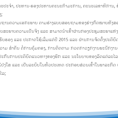
ນຄະນະປະຈໍາ, ປະທານ-ຮອງປະທານຄະນະກໍາມະການ, ຄະນະເລຂາທິການ,
ງ;
ແລະ ບົນພື້ນຖານຄວາມເອກະພາບ ຕາມຮ່າງແບບສອບຖາມຂອງຮ່າງກົດໝາຍທັງສ
ກັບສະພາບຄວາມເປັນຈິງ ແລະ ສາມາດນໍາເຂົ້າຜ່ານກອງປະຊຸມສະພາແຫ່
ດ້ຮັບຮອງ ແລະ ປະກາດໃຊ້ເລີ່ມແຕ່ປີ 2015 ແລະ ຜ່ານການຈັດຕັ້ງປະຕິບ
ຄວາມ ສໍາຄັນ ຕໍ່ການຄຸ້ມຄອງ, ການຕິດຕາມ ກວດກາວຽກງານພະນັກງານ-ລ
ປະກັນການປະຕິບັດແນວທາງຂອງພັກ ແລະ ນະໂຍບາຍຂອງລັດແຕ່ລະໄລຍະ
, ໂປ່ງໃສ ແລະ ເປັນລະບົບໃນທົ່ວປະເທດ ປະກອບສ່ວນເຂົ້າໃນພາລະກິດ
ໄລ;