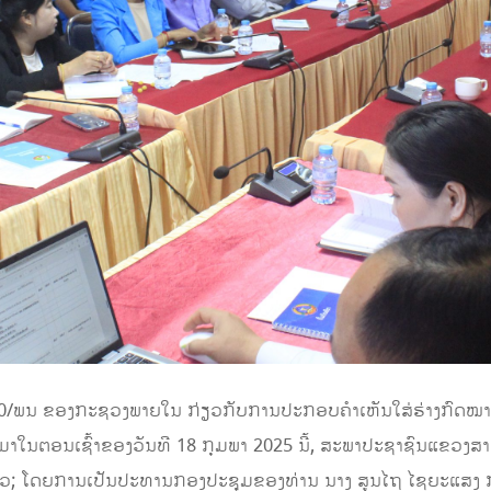
0/ພນ ຂອງກະຊວງພາຍໃນ ກ່ຽວກັບການປະກອບຄໍາເຫັນໃສ່ຮ່າງກົດໝາຍ 
າໃນຕອນເຊົ້າຂອງວັນທີ 18 ກຸມພາ 2025 ນີ້, ສະພາປະຊາຊົນແຂວງສາ
ງກ່າວ; ໂດຍການເປັນປະທານກອງປະຊຸມຂອງທ່ານ ນາງ ສູນໄຖ ໄຊຍະແສ