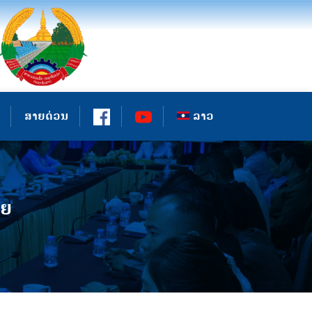
ສາຍດ່ວນ
ລາວ
າຍ