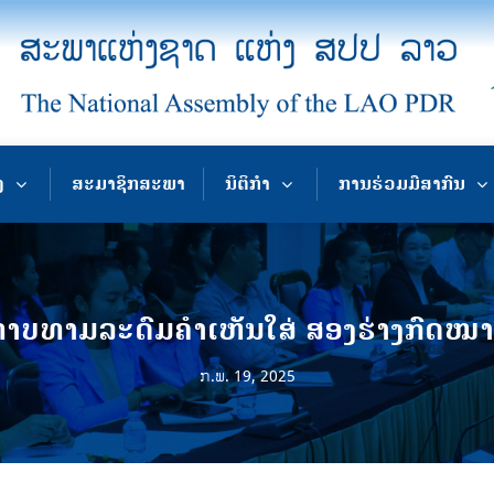
ງ
ສະມາຊິກສະພາ
ນິຕິກຳ
ການຮ່ວມມືສາກົນ
າບທາມລະດົມຄໍາເຫັນໃສ່ ສອງຮ່າງກົດໝ
ກ.ພ. 19, 2025