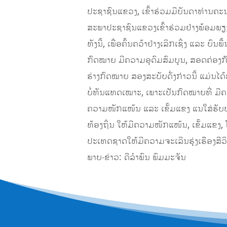
ປະຊາຊົນແຂວງ, ເຂົ້າຮ່ວມມີບັນດາທ່າ
ສະພາປະຊາຊົນແຂວງເຂົ້າຮ່ວມຢ່າງພ້ອມພຽ
ທັງນີ້, ເພື່ອຄົ້ນຄວ້າຢ່າງເລິກເຊິ່ງ 
ກົດໝາຍ ມີຄວາມອຸດົມສົມບູນ, ສອດຄ່ອງ
ຮ່າງກົດໝາຍ ສອງສະບັບດັ່ງກ່າວນີ້ ແມ່ນໄ
ບໍ່ທັນແທດເໝາະ, ເພາະເປັນກົດໝາຍທີ່ ມີ
ຄວາມໜັກແໜ້ນ ແລະ ເຂັ້ມແຂງ ແນໃສ່ຮັບ
ທ້ອງຖິ່ນ ໃຫ້ມີຄວາມໜັກແໜ້ນ, ເຂັ້ມແຂງ
ປະເທດຊາດໃຫ້ມີຄວາມຈະເລີນຮຸ່ງເຮືອງສີວິ
ພາບ-ຂ່າວ: ດີລໍາພົນ ພົມມະຈັນ