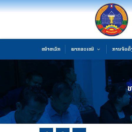
ໜ້າຫລັກ
ພາກສະເໜີ
ການຈັດຕັ້
ທ