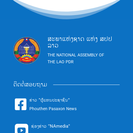
ສະພາແຫ່ງຊາດ ແຫ່ງ ສປປ
ລາວ
THE NATIONAL ASSEMBLY OF
THE LAO PDR
ຕິດຕໍ່ສອບຖາມ
ຂ່າວ "ຜູ້ແທນປະຊາຊົນ"

Phouthen Pasaxon News
ຊ່ອງຂ່າວ "NAmedia"
