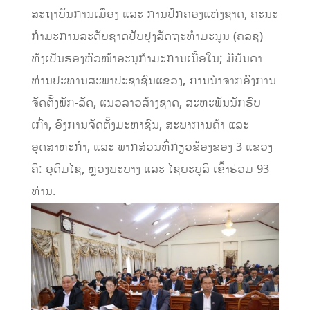
ສະຖາບັນການເມືອງ ແລະ ການປົກຄອງແຫ່ງຊາດ, ຄະນະ
ກຳມະການລະດັບຊາດປັບປຸງລັດຖະທຳມະນູນ (ຄລຊ)
ທັງເປັນຮອງຫົວໜ້າອະນຸກຳມະການເນື້ອໃນ; ມີບັນດາ
ທ່ານປະທານສະພາປະຊາຊົນແຂວງ, ການນຳຈາກອົງການ
ຈັດຕັ້ງພັກ-ລັດ, ແນວລາວສ້າງຊາດ, ສະຫະພັນນັກຮົບ
ເກົ່າ, ອົງການຈັດຕັ້ງມະຫາຊົນ, ສະພາການຄ້າ ແລະ
ອຸດສາຫະກຳ, ແລະ ພາກສ່ວນທີ່ກ່ຽວຂ້ອງຂອງ 3 ແຂວງ
ຄື: ອຸດົມໄຊ, ຫຼວງພະບາງ ແລະ ໄຊຍະບູລີ ເຂົ້າຮ່ວມ 93
ທ່ານ.