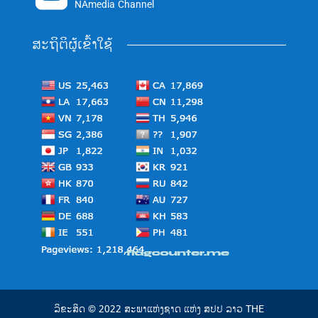
NAmedia Channel
ສະຖິຕິຜູ້ເຂົ້າໃຊ້
ລິຂະສິດ © 2022 ສະພາແຫ່ງຊາດ ແຫ່ງ ສປປ ລາວ THE