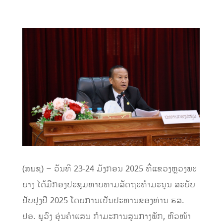
(ສພຊ) – ວັນທີ 23-24 ມັງກອນ 2025 ທີ່ແຂວງຫຼວງພະ
ບາງ ໄດ້ມີກອງປະຊຸມທາບທາມລັດຖະທຳມະນູນ ສະບັບ
ປັບປຸງປີ 2025 ໂດຍການເປັນປະທານຂອງທ່ານ ຮສ.
ປອ. ພູວົງ ອຸ່ນຄຳແສນ ກຳມະການສູນກາງພັກ, ຫົວໜ້າ