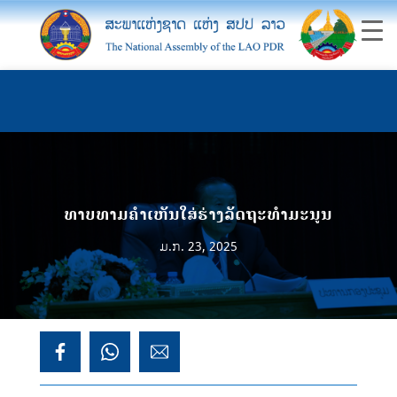
ທາບທາມຄໍາເຫັນໃສ່ຮ່າງລັດຖະທໍາມະນູນ
ມ.ກ. 23, 2025