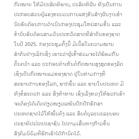
ກົດໝາຍ ໃຫ້ມີປະສິດທິພາບ, ປະສິດທິຜົນ ທັງເປັນການ
ປະກອບສ່ວນຍູ້ແຮງຂະບວນການແຂ່ງຂັນສ້າງຜົນງານຂໍ່າ
ນັບຮັບຕ້ອນການດຳເນີນກອງປະຊຸມໃຫຍ່ສາມຂັ້ນ ແລະ
ຂໍ່ານັບຮັບຕ້ອນສາມວັນປະຫວັດສາດທີ່ສຳຄັນຂອງຊາດ
ໃນປີ 2025. ກອງປະຊູມຄັ້ງນີ້ ມີເນື້ອໃນຄວາມໝາຍ
ສຳຄັນຢ່າງເລິກເຊິ່ງ ເພາະວ່າຜູ້ເຂົ້າຮ່ວມຈະໄດ້ພ້ອມກັນ
ຄົ້ນຄວ້າ ແລະ ປະກອບຄຳເຫັນຕໍ່ກົດໝາຍສູງສຸດຂອງລັດ
ເຊິ່ງເປັນກົດໝາຍແມ່ຂອງຊາດ ຢູ່ໃນທ່າມກາງທີ່
ສະພາບການຂອງໂລກ, ພາກພື້ນ ແລະ ພາຍໃນປະເທດ ມີ
ທັງຂໍ້ສະດວກ ແລະ ສິ່ງທ້າທາຍ ເຊິ່ງເລັ່ງທວງໃຫ້ພວກເຮົາ
ຈະຕ້ອງໄດ້ເດັດດ່ຽວໜຽວແໜ້ນປົກປັກຮັກສາ
ປະເທດຊາດໄວ້ໃຫ້ໝັ້ນຄົງ ແລະ ສືບຕໍ່ບູລະນະລະບອບ
ປະຊາທິປະໄຕປະຊາຊົນ ໄປຕາມເສັ້ນທາງກ້າວຂຶ້ນ
ສັງຄົມນິຍົມທີ່ພັກເຮົາໄດ້ກຳນົດໄວ້.