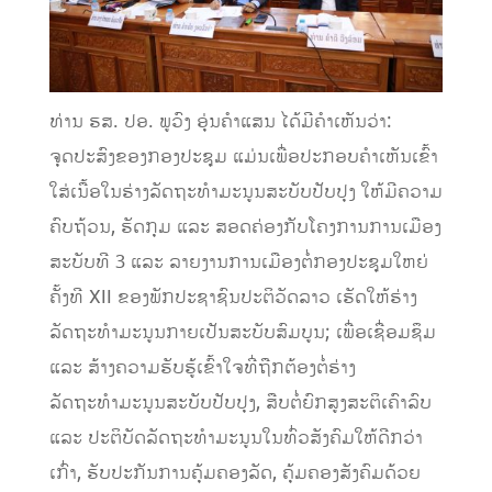
ທ່ານ ຮສ. ປອ. ພູວົງ ອຸ່ນຄຳແສນ ໄດ້ມີຄຳເຫັນວ່າ:
ຈຸດປະສົງຂອງກອງປະຊຸມ ແມ່ນເພື່ອປະກອບຄຳເຫັນເຂົ້າ
ໃສ່ເນື້ອໃນຮ່າງລັດຖະທຳມະນູນສະບັບປັບປຸງ ໃຫ້ມີຄວາມ
ຄົບຖ້ວນ, ຮັດກຸມ ແລະ ສອດຄ່ອງກັບໂຄງການການເມືອງ
ສະບັບທີ 3 ແລະ ລາຍງານການເມືອງຕໍ່ກອງປະຊຸມໃຫຍ່
ຄັ້ງທີ XII​ ຂອງພັກປະຊາຊົນປະຕິວັດລາວ ເຮັດໃຫ້ຮ່າງ
ລັດຖະທຳມະນູນກາຍເປັນສະບັບສົມບູນ; ເພື່ອເຊື່ອມຊຶມ
ແລະ ສ້າງຄວາມຮັບຮູ້ເຂົ້າໃຈທີ່ຖືກຕ້ອງຕໍ່ຮ່າງ
ລັດຖະທຳມະນູນສະບັບປັບປຸງ, ສືບຕໍ່ຍົກສູງສະຕິເຄົາລົບ
ແລະ ປະຕິບັດລັດຖະທຳມະນູນໃນທົ່ວສັງຄົມໃຫ້ດີກວ່າ
ເກົ່າ, ຮັບປະກັນການຄຸ້ມຄອງລັດ, ຄຸ້ມຄອງສັງຄົມດ້ວຍ