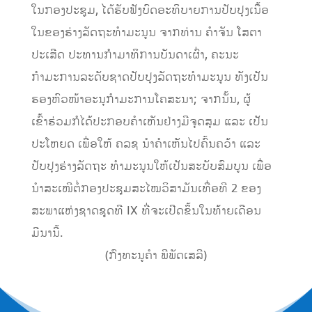
ໃນກອງປະຊູມ, ໄດ້ຮັບຟັງບົດອະທິບາຍການປັບປຸງເນື້ອ
ໃນຂອງຮ່າງລັດຖະທຳມະນູນ ຈາກທ່ານ ຄຳຈັນ ໂສຕາ
ປະເສີດ ປະທານກຳມາທິການບັນດາເຜົ່າ, ຄະນະ
ກຳມະການລະດັບຊາດປັບປຸງລັດຖະທຳມະນູນ ທັງເປັນ
ຮອງຫົວໜ້າອະນຸກຳມະການໂຄສະນາ; ຈາກນັ້ນ, ຜູ້
ເຂົ້າຮ່ວມກໍໄດ້ປະກອບຄຳເຫັນຢ່າງມີຈຸດສຸມ ແລະ ເປັນ
ປະໂຫຍດ ເພື່ອໃຫ້ ຄລຊ ນຳຄຳເຫັນໄປຄົ້ນຄວ້າ ແລະ
ປັບປຸງຮ່າງລັດຖະ ທຳມະນູນໃຫ້ເປັນສະບັບສົມບູນ ເພື່ອ
ນຳສະເໜີຕໍ່ກອງປະຊຸມສະໄໝວິສາມັນເທື່ອທີ 2 ຂອງ
ສະພາແຫ່ງຊາດຊຸດທີ IX ທີ່ຈະເປີດຂຶ້ນໃນທ້າຍເດືອນ
ມີນານີ້.
(ກົງທະນູຄຳ ພີພັດເສລີ)