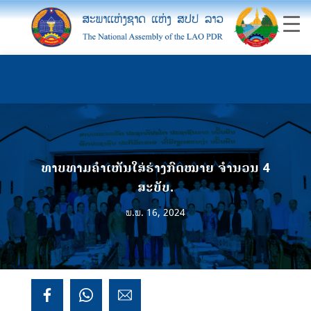
ທາບທາມຄຳເຫັນໃສ່ຮ່າງກົດໝາຍ ຈໍານວນ 4
ສະບັບ.
ພ.ພ. 16, 2024