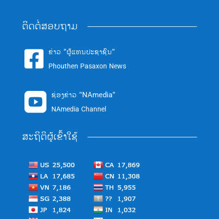
ຕິດຕໍ່ສອບຖາມ
ຂ່າວ "ຜູ້ແທນປະຊາຊົນ"

Phouthen Pasaxon News
ຊ່ອງຂ່າວ "NAmedia"

NAmedia Channel
ສະຖິຕິຜູ້ເຂົ້າໃຊ້