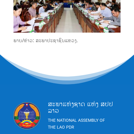
ພາບ/ຂ່າວ: ສະພາປະຊາຊົນແຂວງ.
ສະພາແຫ່ງຊາດ ແຫ່ງ ສປປ
ລາວ
THE NATIONAL ASSEMBLY OF
THE LAO PDR