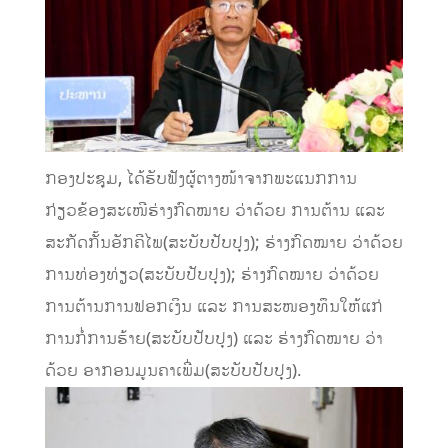
ກອງປະຊຸມ, ໄດ້ຮັບຟັງຜູ້ຕາງໜ້າຈາກພະແນກການ
ກ່ຽວຂ້ອງສະເໜີຮ່າງກົດໝາຍ ວ່າດ້ວຍ ການຕ້ານ ແລະ
ສະກັດກັ້ນອັກຄີໄພ(ສະບັບປັບປຸງ); ຮ່າງກົດໝາຍ ວ່າດ້ວຍ
ການທ່ອງທ່ຽວ(ສະບັບປັບປຸງ); ຮ່າງກົດໝາຍ ວ່າດ້ວຍ
ການຕ້ານການຟອກເງິນ ແລະ ການສະໜອງທຶນໃຫ້ແກ່
ການກໍ່ການຮ້າຍ(ສະບັບປັບປຸງ) ແລະ ຮ່າງກົດໝາຍ ວ່າ
ດ້ວຍ ອາກອນມູນຄາເພີ່ມ(ສະບັບປັບປຸງ).