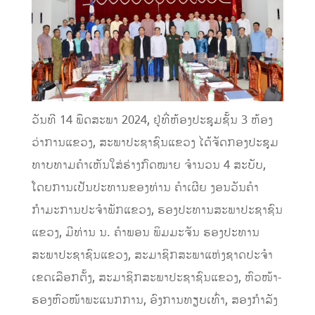
ວັນທີ 14 ພຶດສະພາ 2024, ຢູ່ທີ່ຫ້ອງປະຊຸມຊັ້ນ 3 ຫ້ອງ
ວ່າການແຂວງ, ສະພາປະຊາຊົນແຂວງ ໄດ້ຈັດກອງປະຊຸມ
ທາບທາມຄຳເຫັນໃສ່ຮ່າງກົດໝາຍ ຈໍານວນ 4 ສະບັບ,
ໂດຍການເປັນປະທານຂອງທ່ານ ຄໍາເຜີຍ ງອນວັນຄໍາ
ກໍາມະການປະຈໍາພັກແຂວງ, ຮອງປະທານສະພາປະຊາຊົນ
ແຂວງ, ມີທ່ານ ນ. ຄໍາພອນ ພິມມະຈັນ ຮອງປະທານ
ສະພາປະຊາຊົນແຂວງ, ສະມາຊິກສະພາແຫ່ງຊາດປະຈໍາ
ເຂດເລືອກຕັ້ງ, ສະມາຊິກສະພາປະຊາຊົນແຂວງ, ຫົວໜ້າ-
ຮອງຫົວໜ້າພະແນກການ, ອົງການທຽບເທົ່າ, ສອງກໍາລັງ