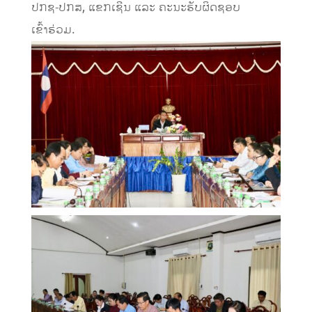
ປກຊ-ປກສ, ແຂກເຊີນ ແລະ ຄະນະຮັບຜິດຊອບ
ເຂົ້າຮ່ວມ.