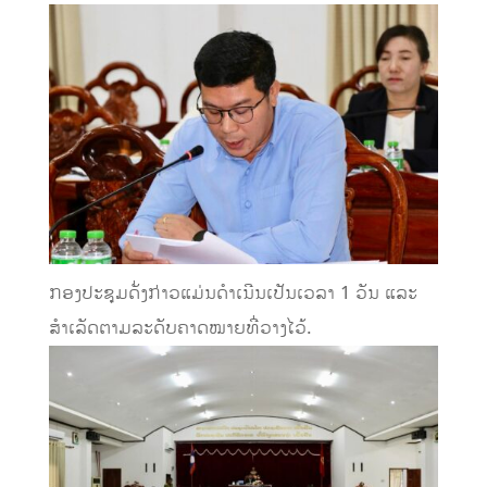
ກອງປະຊຸມດັ່ງກ່າວແມ່ນດໍາເນີນເປັນເວລາ 1 ວັນ ແລະ
ສໍາເລັດຕາມລະດັບຄາດໝາຍທີ່ວາງໄວ້.