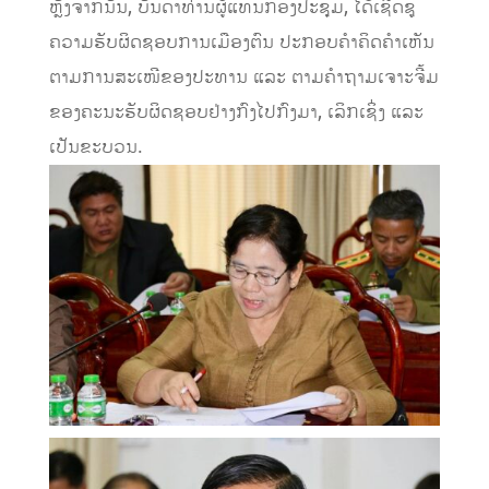
ຫຼັງຈາກນັ້ນ, ບັນດາທ່ານຜູ້ແທນກອງປະຊຸມ, ໄດ້ເຊີດຊູ
ຄວາມຮັບຜິດຊອບການເມືອງຕົນ ປະກອບຄໍາຄິດຄໍາເຫັນ
ຕາມການສະເໜີຂອງປະທານ ແລະ ຕາມຄໍາຖາມເຈາະຈີ້ມ
ຂອງຄະນະຮັບຜິດຊອບຢ່າງກົງໄປກົງມາ, ເລິກເຊິ່ງ ແລະ
ເປັນຂະບວນ.