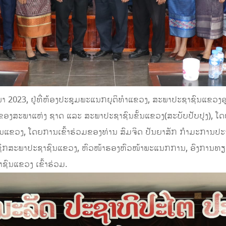
ະພາ 2023, ຢູ່ທີ່ຫ້ອງປະຊຸມພະແນກຍຸຕິທໍາແຂວງ, ສະພາປະຊາຊົນແຂວ
ອງສະພາແຫ່ງ ຊາດ ແລະ ສະພາປະຊາຊົນຂັ້ນແຂວງ(ສະບັບປັບປຸງ), ໂດຍ
ວງ, ໂດຍການເຂົ້າຮ່ວມຂອງທ່ານ ສົມຈິດ ປັນຍາສັກ ກໍາມະການປະຈໍ
າຊິກສະພາປະຊາຊົນແຂວງ, ຫົວໜ້າຮອງຫົວໜ້າພະແນກການ, ອົງການທຽບເ
ົນແຂວງ ເຂົ້າຮ່ວມ.