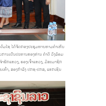
ງອຸດົມໄຊ ໄດ້ຈັດກອງປະຊຸມທາບທາມຄຳເຫັນ
ການເປັນປະທານຂອງທ່ານ ຄໍາດີ ວົງລ້ອມ
າພັກແຂວງ, ຮອງເຈົ້າແຂວງ, ມີສະມາຊິກ
ທົ່າ, ສອງກໍາລັງ ປກຊ-ປກສ, ແຂກເຊີນ