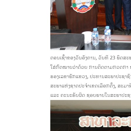
ຕອນເຊົ້າຂອງວັນອັງຄານ, ວັນທີ 23 ພຶດສ
ໃສ່ກົດໝາຍວ່າດ້ວຍ ການຕິດຕາມກວດກາ ຂ
ຮອງເລຂາພັກແຂວງ, ປະທານສະພາປະຊາຊົນແຂ
ສະພາແຫ່ງຊາດປະຈໍາເຂດເລືອກຕັ້ງ, ສະມ
ແລະ ຄະນະຮັບຜິດ ຊອບພາຍໃນສະພາປະຊາຊ