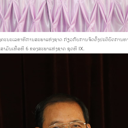
ນຂອງຄະນະເລຂາທິການສະພາແຫ່ງຊາດ ກ່ຽວກັບການຈັດຕັ້ງປະຕິບັດການທ
າມັນເທື່ອທີ 6 ຂອງສະພາແຫ່ງຊາດ ຊຸດທີ IX.