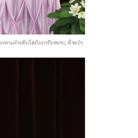
າບທາມຄຳເຫັນໃສ່ບັນດາກົດໝາຍ, ທີ່ຈະນຳ