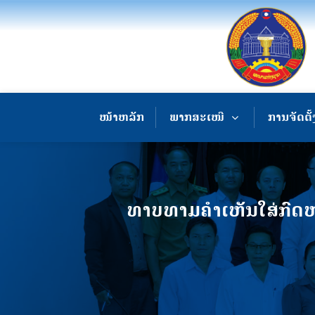
ໜ້າຫລັກ
ພາກສະເໜີ
ການຈັດຕັ້
ທາບທາມຄຳເຫັນໃສ່ກົດ