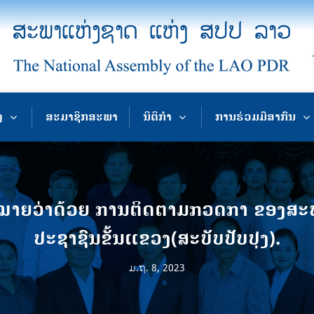
ງ
ສະມາຊິກສະພາ
ນິຕິກຳ
ການຮ່ວມມືສາກົນ
ໝາຍວ່າດ້ວຍ ການຕິດຕາມກວດກາ ຂອງສ
ປະຊາຊົນຂັ້ນແຂວງ(ສະບັບປັບປຸງ).
ມ.ຖ. 8, 2023