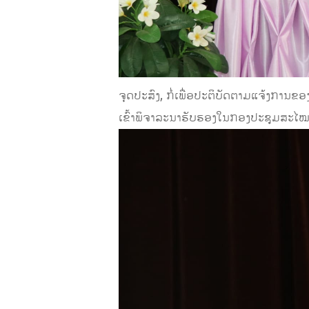
ຈຸດປະສົງ, ກໍ່ເພື່ອປະຕິບັດຕາມແຈ້ງກາ
ເຂົ້າພິຈາລະນາຮັບຮອງໃນກອງປະຊຸມສະໄໝສ