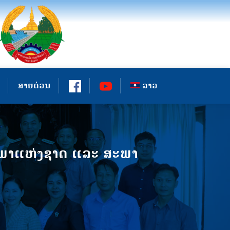
ສາຍດ່ວນ
ລາວ
ະພາແຫ່ງຊາດ ແລະ ສະພາ