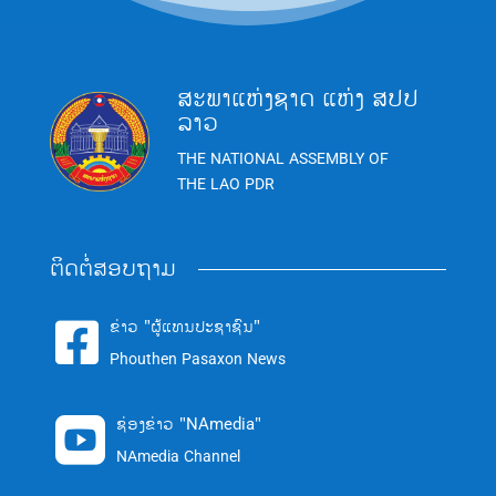
ສະພາແຫ່ງຊາດ ແຫ່ງ ສປປ
ລາວ
THE NATIONAL ASSEMBLY OF
THE LAO PDR
ຕິດຕໍ່ສອບຖາມ
ຂ່າວ "ຜູ້ແທນປະຊາຊົນ"

Phouthen Pasaxon News
ຊ່ອງຂ່າວ "NAmedia"

NAmedia Channel