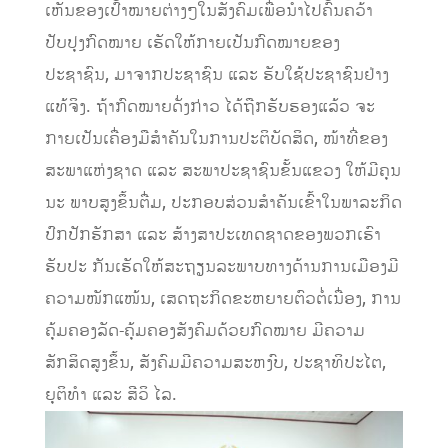
ເຫັນຂອງເປົ້າໝາຍຕ່າງໆໃນສັງຄົມເພື່ອນຳໄປຄົ້ນຄວ້າ
ປັບປຸງກົດໝາຍ ເຮັດໃຫ້ກາຍເປັນກົດໝາຍຂອງ
ປະຊາຊົນ, ມາຈາກປະຊາຊົນ ແລະ ຮັບໃຊ້ປະຊາຊົນຢ່າງ
ແທ້ຈິງ. ຖ້າກົດໝາຍດັ່ງກ່າວ ໄດ້ຖືກຮັບຮອງແລ້ວ ຈະ
ກາຍເປັນເຄື່ອງມືສຳຄັນໃນການປະຕິບັດສິດ, ໜ້າທີ່ຂອງ
ສະພາແຫ່ງຊາດ ແລະ ສະພາປະຊາຊົນຂັ້ນແຂວງ ໃຫ້ມີຄຸນ
ນະ ພາບສູງຂຶ້ນຕື່ມ, ປະກອບສ່ວນສຳຄັນເຂົ້າໃນພາລະກິດ
ປົກປັກຮັກສາ ແລະ ສ້າງສາປະເທດຊາດຂອງພວກເຮົາ
ຮັບປະ ກັນເຮັດໃຫ້ສະຖຽນລະພາບທາງດ້ານການເມືອງມີ
ຄວາມໜັກແໜ້ນ, ເສດຖະກິດຂະຫຍາຍຕົວຕໍ່ເນື່ອງ, ການ
ຄຸ້ມຄອງລັດ-ຄຸ້ມຄອງສັງຄົມດ້ວຍກົດໝາຍ ມີຄວາມ
ສັກສິດສູງຂຶ້ນ, ສັງຄົມມີຄວາມສະຫງົບ, ປະຊາທິປະໄຕ,
ຍຸຕິທຳ ແລະ ສີວິ ໄລ.