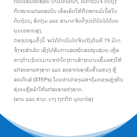
ຄະນະຮັບຜິດຊອບ ນຳໄປຄົ້ນຄວ້າ, ວິເຄາະວິໄຈ ປັບປຸງ
ກົດໝາຍແຕ່ລະສະບັບ ເພື່ອເຮັດໃຫ້ກົດໝາຍມີເນື້ອໃນ
ຄົບຖ້ວນ, ຮັດກຸມ ແລະ ສາມາດຈັດຕັ້ງປະຕິບັດໄດ້ດ້ວຍ
ຄຸນນະພາບສູງ.
ກອງປະຊຸມຄັ້ງນີ້ ຈະໄດ້ດຳເນີນໄປຈົນເຖິງວັນທີ 19 ມີນາ
ຈຶ່ງຈະສຳເລັດ ເຊິ່ງໄດ້ຮັບການສະໜັບສະໜູນຊ່ວຍ ເຫຼືອ
ທາງດ້ານງົບປະມານຈາກໂຄງການສ້າງຄວາມເຂັ້ມແຂງໃຫ້
ແກ່ສະພາແຫ່ງຊາດ ແລະ ສະພາປະຊາຊົນຂັ້ນແຂວງ ຫຼື
ສະເຕັບສ໌ (STEPs) ໂດຍຜ່ານກອງເລຂາຄຸ້ມຄອງແຫຼ່ງທຶນ
ຊ່ວຍເຫຼືອລ້າໃຫ້ແກ່ສະພາແຫ່ງຊາດ.
(ພາບ ແລະ ຂ່າວ: ນາງ ກຸກກິກ ບຸດດາໄຊ)