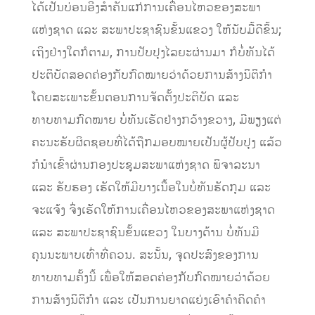
ໄດ້ເປັນບ່ອນອີງສຳຄັນແກ່ການເຄື່ອນໄຫວຂອງສະພາ
ແຫ່ງຊາດ ແລະ ສະພາປະຊາຊົນຂັ້ນແຂວງ ໃຫ້ນັບມື້ດີຂຶ້ນ;
ເຖິງຢ່າງໃດກໍຕາມ, ການປັບປຸງໄລຍະຜ່ານມາ ກໍບໍ່ທັນໄດ້
ປະຕິບັດສອດຄ່ອງກັບກົດໝາຍວ່າດ້ວຍການສ້າງນິຕິກຳ
ໂດຍສະເພາະຂັ້ນຕອນການຈັດຕັ້ງປະຕິບັດ ແລະ
ທາບທາມກົດໝາຍ ບໍ່ທັນເຮັດຢ່າງກວ້າງຂວາງ, ມີພຽງແຕ່
ຄະນະຮັບຜິດຊອບທີ່ໄດ້ຖືກມອບໝາຍເປັນຜູ້ປັບປຸງ ແລ້ວ
ກໍນຳເຂົ້າຜ່ານກອງປະຊຸມສະພາແຫ່ງຊາດ ພິຈາລະນາ
ແລະ ຮັບຮອງ ເຮັດໃຫ້ມີບາງເນື້ອໃນບໍ່ທັນຮັດກຸມ ແລະ
ຈະແຈ້ງ ຈຶ່ງເຮັດໃຫ້ການເຄື່ອນໄຫວຂອງສະພາແຫ່ງຊາດ
ແລະ ສະພາປະຊາຊົນຂັ້ນແຂວງ ໃນບາງດ້ານ ບໍ່ທັນມີ
ຄຸນນະພາບເທົ່າທີ່ຄວນ. ສະນັ້ນ, ຈຸດປະສົງຂອງການ
ທາບທາມຄັ້ງນີ້ ເພື່ອໃຫ້ສອດຄ່ອງກັບກົດໝາຍວ່າດ້ວຍ
ການສ້າງນິຕິກຳ ແລະ ເປັນການຍາດແຍ່ງເອົາຄຳຄິດຄຳ