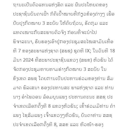
ຖານະເປັນຕົວແທນແຫ່ງສິດ ແລະ ຜົນປະໂຫຍດຂອງ
ປະຊາຊົນບັນດາເຜົ່າ ກໍຄືເປົ້າໝາຍທີ່ກ່ຽວຂ້ອງຕ່າງໆ ເພື່ອ
ປັບປຸງກົດໝາຍ 3 ສະບັບ ໃຫ້ຄົບຖ້ວນ, ຮັດກຸມ ແລະ
ແທດເໝາະກັບສະພາບຕົວຈິງ ກ່ອນທີ່ຈະນໍາໄປ
ພິຈາລະນາ, ຮັບຮອງເອົາຢູ່ກອງປະຊຸມສະໄໝສາມັນເທື່ອ
ທີ 7 ຂອງສະພາແຫ່ງຊາດ (ສພຊ) ຊຸດທີ IX; ໃນວັນທີ 18
ມີນາ 2024 ທີ່ສະພາປະຊາຊົນແຂວງ (ສພຂ) ຫົວພັນ ໄດ້
ຈັດກອງປະຊຸມທາບທາມຮ່າງກົດໝາຍ 3 ສະບັບ ໃນ
ຂົງເຂດ ສພຊ ໂດຍການເປັນປະທານຮ່ວມຂອງທ່ານ ສົມ
ມາດ ພົລເສນາ ຮອງປະທານສະ ພາແຫ່ງຊາດ ແລະ ທ່ານ
ນາງ ອຳໄພວອນ ລ້ອມບຸນແພງ ປະທານຄະນະ ສສຊ ປະ
ຈໍາເຂດເລືອກຕັ້ງທີ 8 ແຂວງຫົວພັນ; ເຂົ້າຮ່ວມມີທ່ານ ຄຳ
ແພງ ໄຊສົມແພງ ເຈົ້າແຂວງໆຫົວພັນ, ບັນດາທ່ານ ສສຊ
ປະຈໍາເຂດເລືອກຕັ້ງທີ 8, ສສຂ ແລະ ຫົວໜ້າ-ຮອງ