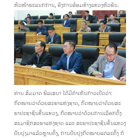
ຫົວໜ້າພະແນກການ, ອົງການອ້ອມຂ້າງແຂວງຫົວພັນ.
ທ່ານ ສົມມາດ ພົລເສນາ ໄດ້ມີຄຳເຫັນກ່າວເປີດວ່າ:
ກົດໝາຍວ່າດ້ວຍສະພາແຫ່ງຊາດ, ກົດໝາຍວ່າດ້ວຍສະ
ພາປະຊາຊົນຂັ້ນແຂວງ, ກົດໝາຍວ່າດ້ວຍການເລືອກຕັ້ງ
ສະມາຊິກສະພາແຫ່ງຊາດ ແລະ ສະພາປະຊາຊົນຂັ້ນແຂວງ
ປັບປຸງມາແລ້ວຫຼາຍຄັ້ງ, ການປັບປຸງກົດໝາຍແຕ່ລະຄັ້ງ ກໍ