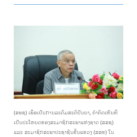
(ສພຊ) ເພື່ອເປັນການລະດົມສະຕິປັນຍາ, ຄໍາຄິດເຫັນທີ່
ເປັນປະໂຫຍດຂອງສະມາຊິກສະພາແຫ່ງຊາດ (ສສຊ)
ແລະ ສະມາຊິກສະພາປະຊາຊົນຂັ້ນແຂວງ (ສສຂ) ໃນ