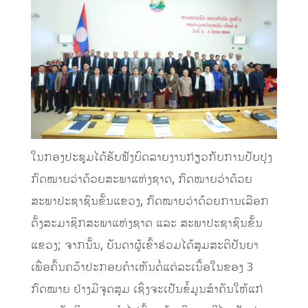
ໃນກອງປະຊຸມໄດ້ຮັບຟັງບົດລາຍງານກ່ຽວກັບການປັບປຸງ
ກົດໝາຍວ່າດ້ວຍສະພາແຫ່ງຊາດ, ກົດໝາຍວ່າດ້ວຍ
ສະພາປະຊາຊົນຂັ້ນແຂວງ, ກົດໝາຍວ່າດ້ວຍການເລືອກ
ຕັ້ງສະມາຊິກສະພາແຫ່ງຊາດ ແລະ ສະພາປະຊາຊົນຂັ້ນ
ແຂວງ; ຈາກນັ້ນ, ບັນດາຜູ້ເຂົ້າຮ່ວມໄດ້ສຸມສະຕິປັນຍາ
ເພື່ອຄົ້ນຄວ້າປະກອບຄຳເຫັນຕໍ່ແຕ່ລະເນື້ອໃນຂອງ 3
ກົດໝາຍ ຢ່າງມີຈຸດສຸມ ເຊິ່ງຈະເປັນຂໍ້ມູນສຳຄັນໃຫ້ແກ່