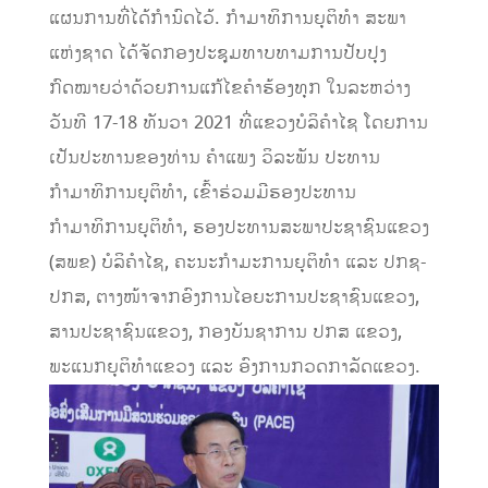
ແຜນການທີ່ໄດ້ກຳນົດໄວ້. ກຳມາທິການຍຸຕິທຳ ສະພາ
ແຫ່ງຊາດ ໄດ້ຈັດກອງປະຊຸມທາບທາມການປັບປຸງ
ກົດໝາຍວ່າດ້ວຍການແກ້ໄຂຄຳຮ້ອງທຸກ ໃນລະຫວ່າງ
ວັນທີ 17-18 ທັນວາ 2021 ທີ່ແຂວງບໍລິຄຳໄຊ ໂດຍການ
ເປັນປະທານຂອງທ່ານ ຄຳແພງ ວິລະພັນ ປະທານ
ກຳມາທິການຍຸຕິທຳ, ເຂົ້າຮ່ວມມີຮອງປະທານ
ກຳມາທິການຍຸຕິທຳ, ຮອງປະທານສະພາປະຊາຊົນແຂວງ
(ສພຂ) ບໍລິຄຳໄຊ, ຄະນະກຳມະການຍຸຕິທຳ ແລະ ປກຊ-
ປກສ, ຕາງໜ້າຈາກອົງການໄອຍະການປະຊາຊົນແຂວງ,
ສານປະຊາຊົນແຂວງ, ກອງບັນຊາການ ປກສ ແຂວງ,
ພະແນກຍຸຕິທຳແຂວງ ແລະ ອົງການກວດກາລັດແຂວງ.