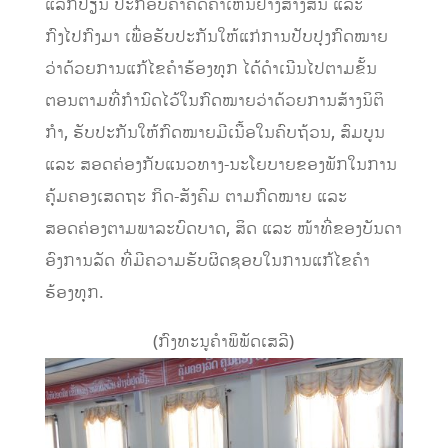
ແລກປ່ຽນ ປະກອບຄຳຄິດຄຳເຫັນຢ່າງສ້າງສັນ ແລະ
ກົງໄປກົງມາ ເພື່ອຮັບປະກັນໃຫ້ແກ່ການປັບປຸງກົດໝາຍ
ວ່າດ້ວຍການແກ້ໄຂຄຳຮ້ອງທຸກ ໄດ້ດຳເນີນໄປຕາມຂັ້ນ
ຕອນຕາມທີ່ກຳນົດໄວ້ໃນກົດໝາຍວ່າດ້ວຍການສ້າງນິຕິ
ກຳ, ຮັບປະກັນໃຫ້ກົດໝາຍມີເນື້ອໃນຄົບຖ້ວນ, ສົມບູນ
ແລະ ສອດຄ່ອງກັບແນວທາງ-ນະໂຍບາຍຂອງພັກໃນການ
ຄຸ້ມຄອງເສດຖະ ກິດ-ສັງຄົມ ຕາມກົດໝາຍ ແລະ
ສອດຄ່ອງຕາມພາລະບົດບາດ, ສິດ ແລະ ໜ້າທີ່ຂອງບັນດາ
ອົງການລັດ ທີ່ມີຄວາມຮັບຜິດຊອບໃນການແກ້ໄຂຄຳ
ຮ້ອງທຸກ.
(ກົງທະນູຄຳພິພັດເສລີ)