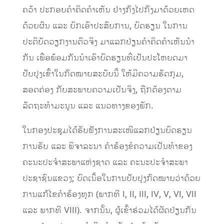
ຄວ້າ ປະກອບຄໍາຄິດຄໍາເຫັນ ຢ່າງກົງໄປກົງມາດ້ວຍເຫດ
ດ້ວຍຜົນ ແລະ ຍົກເອົາປະສົບການ, ບົດຮຽນ ໃນການ
ປະຕິບັດວຽກງານຕົວຈິງ ມາແລກປ່ຽນຄຳຄິດຄຳເຫັນນຳ
ກັນ ເພື່ອພ້ອມກັນນຳເອົາບົດຮຽນທີ່ເປັນປະໂຫຍດມາ
ປັບປຸງເຂົ້າໃນກົດໝາຍສະບັບນີ້ ໃຫ້ມີຄວາມຮັດກຸມ,
ສອດຄ່ອງ ກັບສະພາບຄວາມເປັນຈິງ, ຖືກຕ້ອງຕາມ
ລັດຖະທຳມະນູນ ແລະ ແນວທາງຂອງພັກ.
ໃນກອງປະຊຸມໄດ້ຮັບຟັງການສະເໜີແລກປ່ຽນບົດຮຽນ
ການຮັບ ແລະ ພິຈາລະນາ ຄຳຮ້ອງຂໍຄວາມເປັນທຳຂອງ
ຄະນະປະຈຳສະພາແຫ່ງຊາດ ແລະ ຄະນະປະຈຳສະພາ
ປະຊາຊົນແຂວງ; ບົດເນື້ອໃນການປັບປຸງກົດໝາຍວ່າດ້ວຍ
ການແກ້ໄຂຄຳຮ້ອງທຸກ (ພາກທີ I, II, III, IV, V, VI, VII
ແລະ ພາກທີ VIII). ຈາກນັ້ນ, ຜູ້ເຂົ້າຮ່ວມໄດ້ຜັດປ່ຽນກັນ