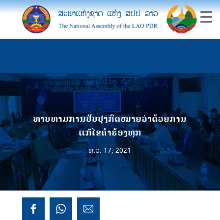
ທາບທາມການປັບປຸງກົດໝາຍວ່າດ້ວຍການ
ແກ້ໄຂຄຳຮ້ອງທຸກ
ທ.ວ. 17, 2021