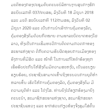
ມະຕິຂອງກອງປະຊຸມຄົບຄະນະບໍລິຫານງານສູນກາງພັກ
ສະບັບເລກທີ 037/ຄບສພ, ລົງວັນທີ 18 ມິຖຸນາ 2018
ແລະ ມະຕິ ສະບັບເລກທີ 112/ກມສພ, ລົງວັນທີ 02
ມິຖຸນາ 2020 ແລະ ເປັນການນຳເອົາການຄຸ້ມຄອງລັດ,
ຄຸ້ມຄອງສັງຄົມດ້ວຍກົດໝາຍ ຕາມພາລະບົດບາດຂອງໃຜ
ລາວ, ທັງເປັນການເພີ່ມທະວີການຕິດຕາມກວດກາຂອງ
ສະພາແຫ່ງຊາດ ຕໍ່ກັບຄວາມຮັບຜິດຊອບການເມືອງຂອງ
ອົງການທີ່ມີສິດ ແລະ ໜ້າທີ່ ໃນການແກ້ໄຂຄຳຮ້ອງທຸກ
ເພື່ອຮັບປະກັນໃຫ້ສັງຄົມມີຄວາມສະຫງົບ, ເປັນລະບຽບ
ຮຽບຮ້ອຍ, ປະຊາຊົນສາມາດເຂົ້າເຖິງຂະບວນການຍຸຕິທຳ
ຫລາຍຂຶ້ນ ເຮັດໃຫ້ການຄຸ້ມຄອງລັດ, ຄຸ້ມຄອງສັງຄົມ ມີ
ຄວາມຍຸຕິທຳ ແລະ ໂປ່ງໃສ. ທ່ານຍັງໄດ້ຮຽກຮ້ອງມາຍັງ
ຄະນະນຳ, ສະມາຊິກສະພາແຫ່ງຊາດ, ສະມາຊິກສະພາ
ປະຊາຊົນແຂວງ ແລະ ພາກສ່ວນກ່ຽວຂ້ອງຈົ່ງສຸມໃສ່ຄົ້ນ