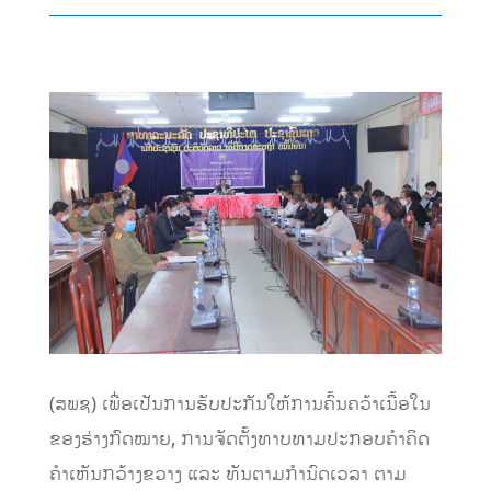
(ສພຊ) ເພື່ອເປັນການຮັບປະກັນໃຫ້ການຄົ້ນຄວ້າເນື້ອໃນ
ຂອງຮ່າງກົດໝາຍ, ການຈັດຕັ້ງທາບທາມປະກອບຄຳຄິດ
ຄຳເຫັນກວ້າງຂວາງ ແລະ ທັນຕາມກຳນົດເວລາ ຕາມ