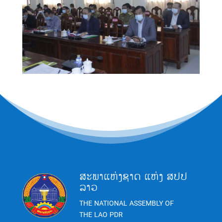
ສະພາແຫ່ງຊາດ ແຫ່ງ ສປປ
ລາວ
THE NATIONAL ASSEMBLY OF
THE LAO PDR