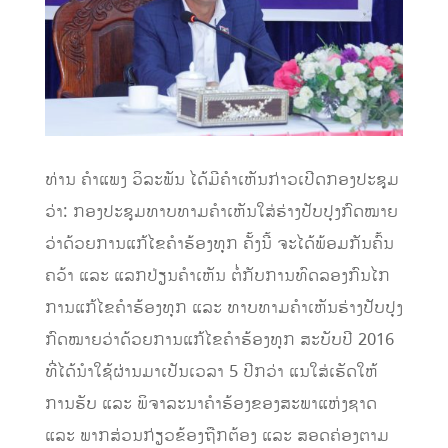
ທ່ານ ຄຳແພງ ວິລະພັນ ໄດ້ມີຄຳເຫັນກ່າວເປີດກອງປະຊຸມ
ວ່າ: ກອງປະຊຸມທາບທາມຄຳເຫັນໃສ່ຮ່າງປັບປຸງກົດໝາຍ
ວ່າດ້ວຍການແກ້ໄຂຄຳຮ້ອງທຸກ ຄັ້ງນີ້ ຈະໄດ້ພ້ອມກັນຄົ້ນ
ຄວ້າ ແລະ ແລກປ່ຽນຄຳເຫັນ ຕໍ່ກັບການທົດລອງກົນໄກ
ການແກ້ໄຂຄຳຮ້ອງທຸກ ແລະ ທາບທາມຄຳເຫັນຮ່າງປັບປຸງ
ກົດໝາຍວ່າດ້ວຍການແກ້ໄຂຄຳຮ້ອງທຸກ ສະບັບປີ 2016
ທີ່ໄດ້ນຳໃຊ້ຜ່ານມາເປັນເວລາ 5 ປີກວ່າ ແນໃສ່ເຮັດໃຫ້
ການຮັບ ແລະ ພິຈາລະນາຄຳຮ້ອງຂອງສະພາແຫ່ງຊາດ
ແລະ ພາກສ່ວນກ່ຽວຂ້ອງຖືກຕ້ອງ ແລະ ສອດຄ່ອງຕາມ