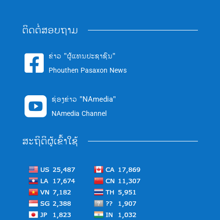
ຕິດຕໍ່ສອບຖາມ
ຂ່າວ "ຜູ້ແທນປະຊາຊົນ"

Phouthen Pasaxon News
ຊ່ອງຂ່າວ "NAmedia"

NAmedia Channel
ສະຖິຕິຜູ້ເຂົ້າໃຊ້