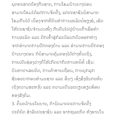
ຍຸດທະສາດປ້ອງກັນຊາດ, ການໂຮມບ້ານບາງບ່ອນ
ສາມາດໂຮມໄດ້ແຕ່ການຈັດຕັ້ງ, ແຕ່ປະຊາຊົນບໍ່ສາມາດ
ໂຮມກັນໄດ້ ເນື່ອງຈາກທີ່ດິນທຳການຜະລິດບໍ່ພຽງພໍ, ເຮັດ
ໃຫ້ປະຊາຊົນຈໍານວນໜຶ່ງ ກັບຄືນໄປຢູ່ບ້ານເກົ່າເພື່ອທໍາ
ການຜະລິດ ແລະ ຕົກເຂົ້າສູ່ກໍລະນີແຍກຕົວອອກຫ່າງ
ຈາກອໍານາດການປົກຄອງບ້ານ ແລະ ອໍານາດການປົກຄອງ
ບ້ານບາງບ່ອນ ກໍບໍ່ສາມາດຄຸ້ມຄອງໄດ້ຢ່າງທົ່ວເຖິງ,
ກາຍເປັນຊ່ອງວ່າງກໍ່ໃຫ້ເກີດປາກົດການຫຍໍ້ທໍ້ ເຊັ່ນ:
ບັນຫາຢາເສບຕິດ, ການຄ້າຂາຍເຖື່ອນ, ການບຸກລຸກ
ຊັບພະຍາກອນທຳມະຊາດ ແລະ ອື່ນໆ ເຊິ່ງສົ່ງຜົນກະທົບ
ເຖິງຄວາມສະຫງົບ ແລະ ຄວາມເປັນລະບຽບຮຽບຮ້ອຍ
ຂອງສັງຄົມ.
3. ຄົ້ນຄວ້ານະໂຍບາຍ, ກຳນົດມາດຕະການຈັດຕັ້ງ
ປະຕິບັດ ສໍາລັບປະຊາຊົນ ແລະ ພາກທຸລະກິດ ທັງພາຍໃນ