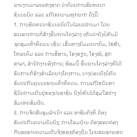
ລາຍງານວາລະແຫ່ງຊາດ ວ່າດ້ວຍການພັດທະນາ
ຊົນນະບົດ ແລະ ແກ້ໄຂຄວາມທຸກຍາກ ດັ່ງນີ້:
1. ການພັດທະນາຊົນນະບົດໃນໄລຍະຜ່ານມາ ໂດຍ
ສະເພາະການກໍ່ສ້າງພື້ນຖານໂຄງລ່າງ ເຫັນວ່າຍັງບໍ່ທັນມີ
ຈຸດສຸມເທົ່າທີ່ຄວນ ເຊັ່ນ: ເສັ້ນທາງຄົມມະນາຄົມ, ໄຟຟ້າ,
ໂທລະຄົມ ແລະ ການສື່ສານ, ໂຮງຮຽນ, ໂຮງໝໍ, ສຸກ
ສາລາ, ສໍານັກງານອົງການ; ພ້ອມນີ້ ພື້ນຖານໂຄງລ່າງທີ່ໄດ້
ຮັບການກໍ່ສ້າງສໍາເລັດບາງໂຄງການ, ບາງບ່ອນຍັງບໍ່ທັນ
ຮັບປະກັນຄຸນນະພາບເທົ່າທີ່ຄວນ. ການແກ້ໄຂບັນຫາ
ຊີວິດການເປັນຢູ່ຂອງປະຊາຊົນ ຍັງບໍ່ທັນໄດ້ສຸມໃສ່ຢ່າງ
ສົມເຫດສົມຜົນ.
2. ການຈັດສັນພູມລໍາເນົາ ແລະ ອາຊີບຄົງທີ່ ຕ້ອງ
ຮັບປະກັນຄວາມຍືນຍົງ; ການໂຮມບ້ານ ຕ້ອງສອດຄ່ອງ
ກັບສະພາບຄວາມເປັນຈິງຂອງທ້ອງຖິ່ນ ໂດຍສະເພາະເຂດ