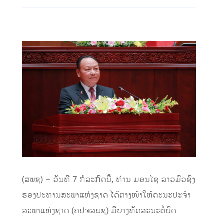
(ສພຊ) – ວັນທີ 7 ກໍລະກົດນີ້, ທ່ານ ມອນໄຊ ລາວມົວຊົ່ງ
ຮອງປະທານສະພາແຫ່ງຊາດ ໄດ້ຕາງໜ້າໃຫ້ຄະນະປະຈຳ
ສະພາແຫ່ງຊາດ (ຄປຈສພຊ) ມີບາງທັດສະນະຕໍ່ບົດ