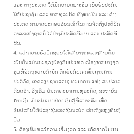
ແລະ ຕ່າງປະເທດ ໃຫ້ມີຄວາມເໝາະສົມ ເພື່ອຮັບປະກັນ
ໃຫ້ປະຊາຊົນ ແລະ ພາກທຸລະກິດ ທັງພາຍໃນ ແລະ ຕ່າງ
ປະເທດ ສາມາດປະກອບສ່ວນເຂົ້າໃນການຈັດຕັ້ງປະຕິບັດ
ວາລະແຫ່ງຊາດນີ້ ໄດ້ຢ່າງມີປະສິດທິພາບ ແລະ ປະສິດທິ
ຜົນ.
4. ແບ່ງຄວາມຮັບຜິດຊອບໃຫ້ແກ່ບາງຂະແໜງການຕື່ມ
ເປັນຕົ້ນແມ່ນກະຊວງປ້ອງກັນປະເທດ ເນື່ອງຈາກບາງຈຸດ
ສຸມທີ່ລັດຖະບານກໍານົດ ຕິດພັນກັບເຂດພື້ນຖານການ
ປະຕິວັດ, ເຂດລຽບຊາຍແດນ; ທະນາຄານແຫ່ງ ສປປລາວ
ຄົ້ນຄວ້າ, ສົ່ງເສີມ ບັນດາທະນາຄານທຸລະກິດ, ສະຖາບັນ
ການເງິນ ມີນະໂຍບາຍປ່ອຍເງິນກູ້ທີ່ເໝາະສົມ ເພື່ອ
ຮັບປະກັນໃຫ້ປະຊາຊົນເຂດຊົນນະບົດ ເຂົ້າເຖິງແຫຼ່ງທຶນກູ້
ຢືມ.
5. ຕ້ອງເພີ່ມທະວີຄວາມເຂັ້ມງວດ ແລະ ເດັດຂາດໃນການ