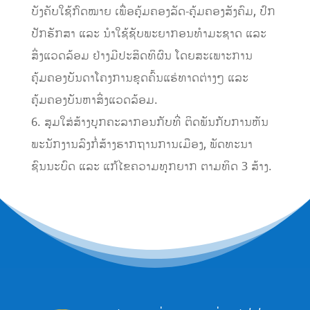
ບັງຄັບໃຊ້ກົດໝາຍ ເພື່ອຄຸ້ມຄອງລັດ-ຄຸ້ມຄອງສັງຄົມ, ປົກ
ປັກຮັກສາ ແລະ ນໍາໃຊ້ຊັບພະຍາກອນທຳມະຊາດ ແລະ
ສິ່ງແວດລ້ອມ ຢ່າງມີປະສິດທິຜົນ ໂດຍສະເພາະການ
ຄຸ້ມຄອງບັນດາໂຄງການຂຸດຄົ້ນແຮ່ທາດຕ່າງໆ ແລະ
ຄຸ້ມຄອງບັນຫາສິ່ງແວດລ້ອມ.
6. ສຸມໃສ່ສ້າງບຸກຄະລາກອນກັບທີ່ ຕິດພັນກັບການຫັນ
ພະນັກງານລົງກໍ່ສ້າງຮາກຖານການເມືອງ, ພັດທະນາ
ຊົນນະບົດ ແລະ ແກ້ໄຂຄວາມທຸກຍາກ ຕາມທິດ 3 ສ້າງ.