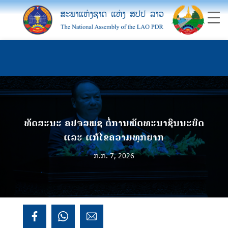
ທັດສະນະ ຄປຈສພຊ ຕໍ່ການພັດທະນາຊົນນະບົດ
ແລະ ແກ້ໄຂຄວາມທຸກຍາກ
ກ.ກ. 7, 2026