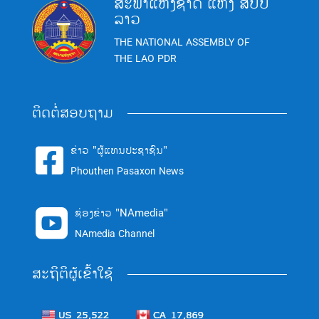
ສະພາແຫ່ງຊາດ ແຫ່ງ ສປປ
ລາວ
THE NATIONAL ASSEMBLY OF
THE LAO PDR
ຕິດຕໍ່ສອບຖາມ
ຂ່າວ "ຜູ້ແທນປະຊາຊົນ"

Phouthen Pasaxon News
ຊ່ອງຂ່າວ "NAmedia"

NAmedia Channel
ສະຖິຕິຜູ້ເຂົ້າໃຊ້