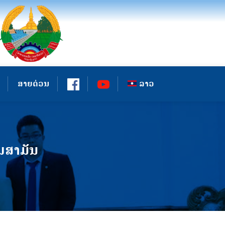
ສາຍດ່ວນ
ລາວ
ໝສາມັນ