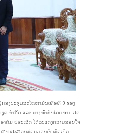
ຍູ້ກອງປະຊຸມສະໄໝສາມັນເທື່ອທີ 9 ຂອງ
ວຽດ ຈຳກັດ ແລະ ຕາງໜ້າຮັບໂດຍທ່ານ ປອ.
. ອາຄົມ ປຣະເສີດ​​​​ ໄດ້ສະແດງຄວາມຂອບໃຈ
ໃນການປະກອບສ່ວນມອບເງິນສົດເພື່ອ