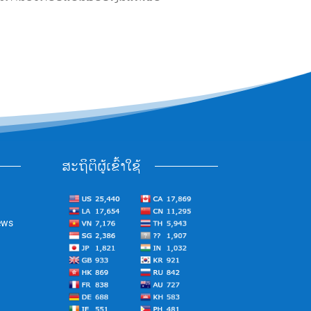
ສະຖິຕິຜູ້ເຂົ້າໃຊ້
ews