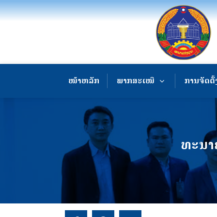
ໜ້າຫລັກ
ພາກສະເໜີ
ການຈັດຕັ້
ທະນາຄ