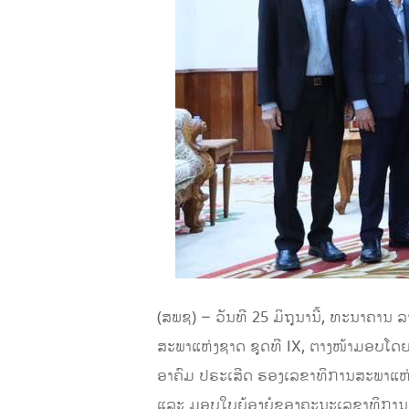
(ສພຊ) – ວັນທີ 25 ມິຖຸນານີ້, ທະນາຄານ
ສະພາແຫ່ງຊາດ ຊຸດທີ IX, ຕາງໜ້າມອບໂດຍ
ອາຄົມ ປຣະເສີດ​​​​ ຮອງເລຂາທິການສະພາແຫ
ແລະ ມອບໃບຍ້ອງຍໍຂອງຄະນະເລຂາທິການສະ