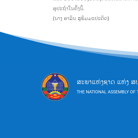
ອຸປະຖຳໃນຄັ້ງນີ້.
(ນາງ ອາລິນ ສຸພິມມະປະດິດ)
ສະພາແຫ່ງຊາດ ແຫ່ງ ສ
THE NATIONAL ASSEMBLY OF 