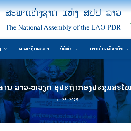
ງ
ສະມາຊິກສະພາ
ນິຕິກຳ
ການຮ່ວມມືສາກົນ
ານ ລາວ-ຫວຽດ ອຸປະຖຳກອງປະຊຸມສະໄ
ມ.ຖ. 26, 2025