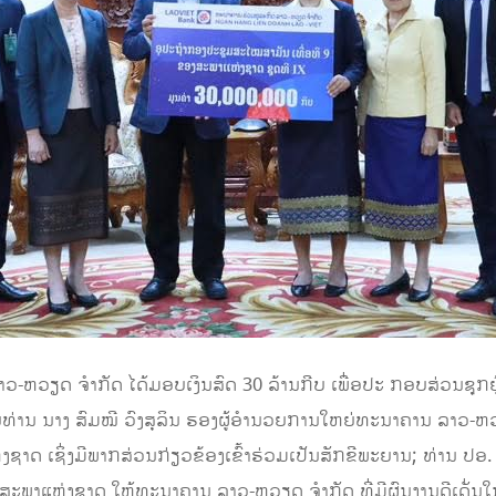
 ລາວ-ຫວຽດ ຈຳກັດ ໄດ້ມອບເງິນສົດ 30 ລ້ານກີບ ເພື່ອປະ ກອບສ່ວນຊຸກ
ທ່ານ ນາງ ສົມໝີ ວົງສຸລິນ ຮອງຜູ້ອຳນວຍການໃຫຍ່ທະນາຄານ ລາວ-ຫ
່ງຊາດ ເຊິ່ງມີພາກສ່ວນກ່ຽວຂ້ອງເຂົ້າຮ່ວມເປັນສັກຂີພະຍານ; ທ່ານ ປອ
ພາແຫ່ງຊາດ ໃຫ້ທະນາຄານ ລາວ-ຫວຽດ ຈຳກັດ ທີ່ມີຜົນງານດີເດັ່ນ