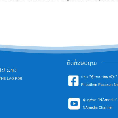
ຕິດຕໍ່ສອບຖາມ
ປປ ລາວ
ຂ່າວ "ຜູ້ແທນປະຊາຊົນ"

THE LAO PDR
Phouthen Pasaxon N
ຊ່ອງຂ່າວ "NAmedia"

NAmedia Channel